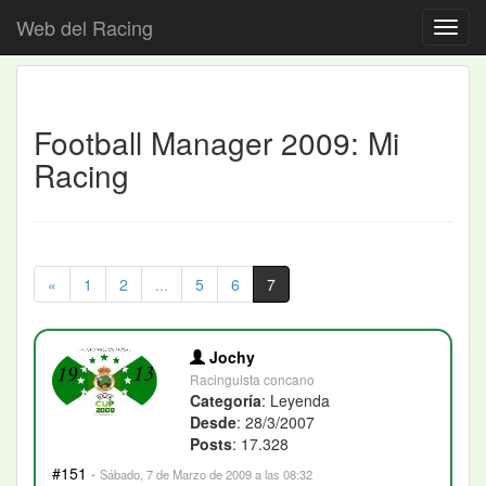
Web del Racing
Football Manager 2009: Mi
Racing
«
1
2
...
5
6
7
Jochy
Racinguista concano
Categoría
: Leyenda
Desde
: 28/3/2007
Posts
: 17.328
#151
·
Sábado, 7 de Marzo de 2009 a las 08:32