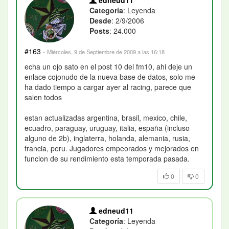
Categoría
: Leyenda
Desde
: 2/9/2006
Posts
: 24.000
#163
·
Miércoles, 9 de Septiembre de 2009 a las 16:18
echa un ojo sato en el post 10 del fm10, ahi deje un
enlace cojonudo de la nueva base de datos, solo me
ha dado tiempo a cargar ayer al racing, parece que
salen todos
estan actualizadas argentina, brasil, mexico, chile,
ecuadro, paraguay, uruguay, italia, españa (incluso
alguno de 2b), inglaterra, holanda, alemania, rusia,
francia, peru. Jugadores empeorados y mejorados en
funcion de su rendimiento esta temporada pasada.
0
0
edneud11
Categoría
: Leyenda