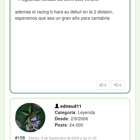
ademas el racing b hara su debut en la 2 division,
esperamos que sea un gran año para cantabria
0
0
edneud11
Categoría
: Leyenda
Desde
: 2/9/2006
Posts
: 24.000
#158
·
Martes, 8 de Septiembre de 2009 a las 21:05