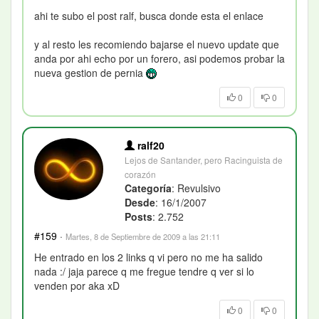
ahi te subo el post ralf, busca donde esta el enlace
y al resto les recomiendo bajarse el nuevo update que
anda por ahi echo por un forero, asi podemos probar la
nueva gestion de pernia
0
0
ralf20
Lejos de Santander, pero Racinguista de
corazón
Categoría
: Revulsivo
Desde
: 16/1/2007
Posts
: 2.752
#159
·
Martes, 8 de Septiembre de 2009 a las 21:11
He entrado en los 2 links q vi pero no me ha salido
nada :/ jaja parece q me fregue tendre q ver si lo
venden por aka xD
0
0