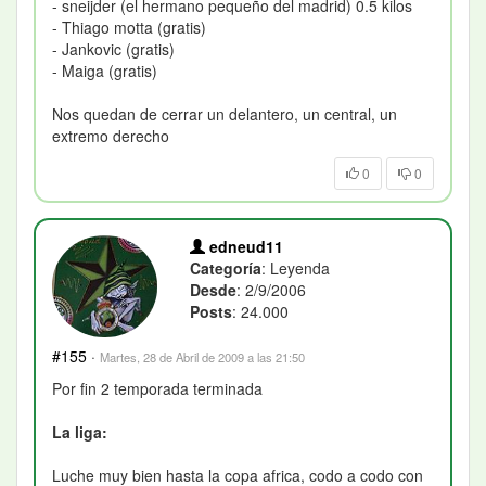
- sneijder (el hermano pequeño del madrid) 0.5 kilos
- Thiago motta (gratis)
- Jankovic (gratis)
- Maiga (gratis)
Nos quedan de cerrar un delantero, un central, un
extremo derecho
0
0
edneud11
Categoría
: Leyenda
Desde
: 2/9/2006
Posts
: 24.000
#155
·
Martes, 28 de Abril de 2009 a las 21:50
Por fin 2 temporada terminada
La liga:
Luche muy bien hasta la copa africa, codo a codo con