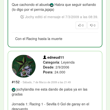
Que cachondo el abuelo
Habra que seguir soñando
(lo digo por el pernia,jajaja)
Jochy editó el mensaje el 7/3/2009 a las 08:39.
0
0
Con el Racing hasta la muerte
edneud11
Categoría
: Leyenda
Desde
: 2/9/2006
Posts
: 24.000
#152
·
Sábado, 7 de Marzo de 2009 a las 21:49
jochylandia me esta dando de palos ya en las
gradas
Jornada 1: Racing 1 - Sevilla 0 Gol de garay en el
descuento