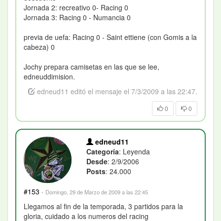
Jornada 2: recreativo 0- Racing 0
Jornada 3: Racing 0 - Numancia 0
previa de uefa: Racing 0 - Saint ettiene (con Gomis a la
cabeza) 0
Jochy prepara camisetas en las que se lee,
edneuddimision.
edneud11 editó el mensaje el 7/3/2009 a las 22:47.
0
0
edneud11
Categoría
: Leyenda
Desde
: 2/9/2006
Posts
: 24.000
#153
·
Domingo, 29 de Marzo de 2009 a las 22:45
Llegamos al fin de la temporada, 3 partidos para la
gloria, cuidado a los numeros del racing