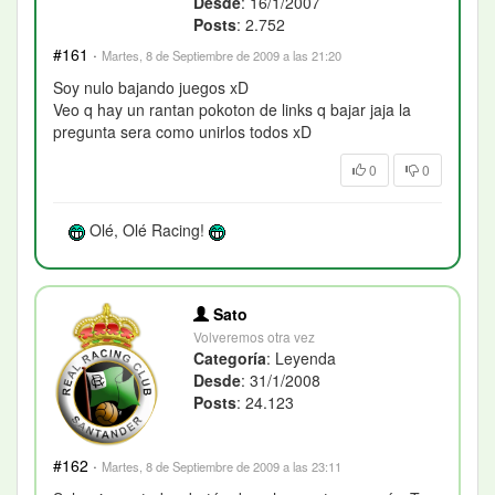
Desde
: 16/1/2007
Posts
: 2.752
#161
·
Martes, 8 de Septiembre de 2009 a las 21:20
Soy nulo bajando juegos xD
Veo q hay un rantan pokoton de links q bajar jaja la
pregunta sera como unirlos todos xD
0
0
Olé, Olé Racing!
Sato
Volveremos otra vez
Categoría
: Leyenda
Desde
: 31/1/2008
Posts
: 24.123
#162
·
Martes, 8 de Septiembre de 2009 a las 23:11