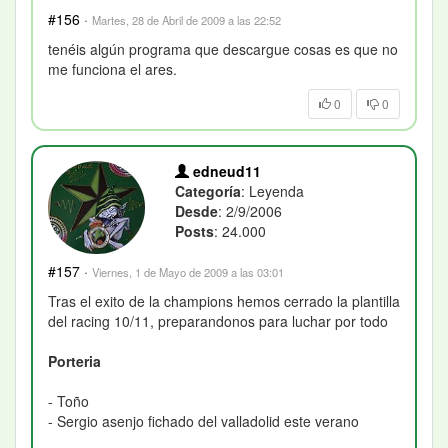
#156
·
Martes, 28 de Abril de 2009 a las 22:52
tenéis algún programa que descargue cosas es que no
me funciona el ares.
0
0
edneud11
Categoría
: Leyenda
Desde
: 2/9/2006
Posts
: 24.000
#157
·
Viernes, 1 de Mayo de 2009 a las 03:01
Tras el exito de la champions hemos cerrado la plantilla
del racing 10/11, preparandonos para luchar por todo
Porteria
- Toño
- Sergio asenjo fichado del valladolid este verano