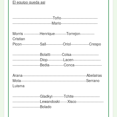
El equipo queda asi
-------------------------------Toño----------------------------
------------------------------Mario----------------------------
Morris ------------Henrique---------Torrejon-----------
Cristian
Picon--------------Sall-------------Oriol--------------Crespo
---------------------Bolatti---------Colsa---------------------
---------------------Diop------------Lacen---------------------
---------------------Bedia-----------Conca---------------------
Arana-------------------------------------------------Abelairas
Mota--------------------------------------------------Serrano
Luisma
---------------------Gladkyi---------Tchite--------------------
---------------------Lewandoski------Xisco---------------------
---------------------Bolado