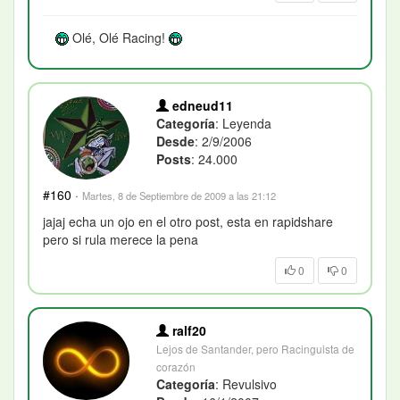
Olé, Olé Racing!
edneud11
Categoría
: Leyenda
Desde
: 2/9/2006
Posts
: 24.000
#160
·
Martes, 8 de Septiembre de 2009 a las 21:12
jajaj echa un ojo en el otro post, esta en rapidshare
pero si rula merece la pena
0
0
ralf20
Lejos de Santander, pero Racinguista de
corazón
Categoría
: Revulsivo