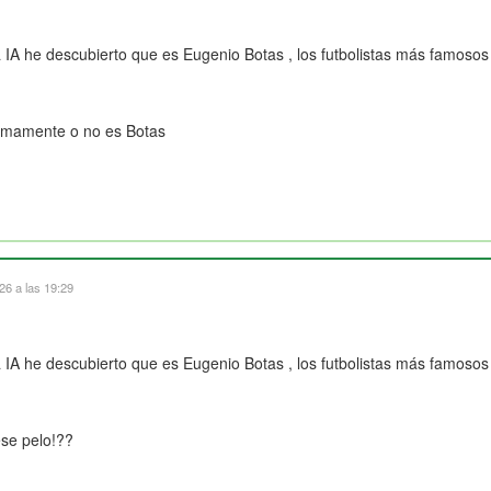
A he descubierto que es Eugenio Botas , los futbolistas más famosos a
l
timamente o no es Botas
6 a las 19:29
A he descubierto que es Eugenio Botas , los futbolistas más famosos a
l
ese pelo!??