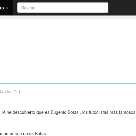
ro
6 a las 17:42
A he descubierto que es Eugenio Botas , los futbolistas más famosos a
l
timamente o no es Botas