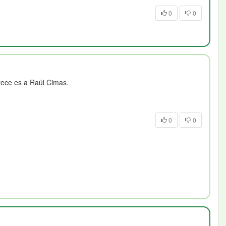
0
0
rece es a Raúl Cimas.
0
0