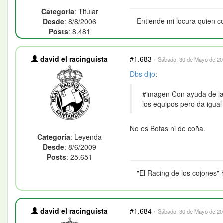
Categoría
: Titular
Entiende mi locura quien c
Desde
: 8/8/2006
Posts
: 8.481
david el racinguista
#1.683
·
Sábado, 30 de Mayo de 202
Dbs
dijo
:
#imagen Con ayuda de la I
los equipos pero da igua
No es Botas ni de coña.
Categoría
: Leyenda
Desde
: 8/6/2009
Posts
: 25.651
"El Racing de los cojones" 
david el racinguista
#1.684
·
Sábado, 30 de Mayo de 202