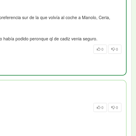
referencia sur de la que volvía al coche a Manolo, Ceria,
d no había podido peronque ql de cadiz venia seguro.
0
0
0
0