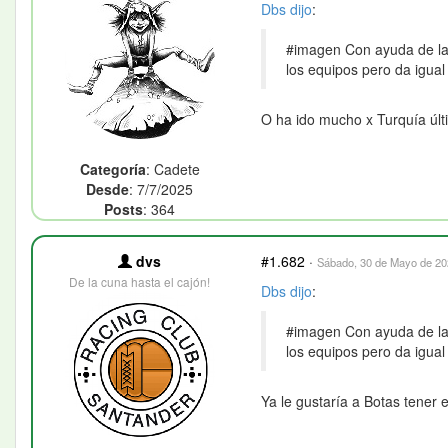
Dbs
dijo
:
#imagen Con ayuda de la I
los equipos pero da igua
O ha ido mucho x Turquía úl
Categoría
: Cadete
Desde
: 7/7/2025
Posts
: 364
dvs
#1.682
·
Sábado, 30 de Mayo de 202
De la cuna hasta el cajón!
Dbs
dijo
:
#imagen Con ayuda de la I
los equipos pero da igua
Ya le gustaría a Botas tener 