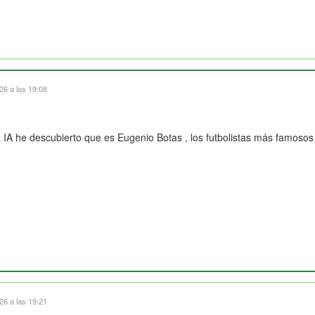
6 a las 19:08
A he descubierto que es Eugenio Botas , los futbolistas más famosos a
l
6 a las 19:21