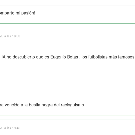
omparte mi pasión!
6 a las 19:33
A he descubierto que es Eugenio Botas , los futbolistas más famosos a
l
ha vencido a la bestia negra del racinguismo
6 a las 19:46