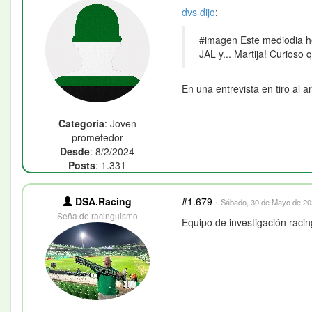
dvs
dijo
:
#imagen Este mediodia he 
JAL y... Martija! Curioso q
En una entrevista en tiro al 
Categoría
: Joven
prometedor
Desde
: 8/2/2024
Posts
: 1.331
DSA.Racing
#1.679
·
Sábado, 30 de Mayo de 202
Seña de racinguismo
Equipo de investigación raci