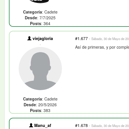
Categoría
: Cadete
Desde
: 7/7/2025
Posts
: 364
viejagloria
#1.677
·
Sábado, 30 de Mayo de 202
-
Así de primeras, y por comp
Categoría
: Cadete
Desde
: 20/5/2026
Posts
: 383
Manu_af
#1.678
·
Sábado, 30 de Mayo de 202