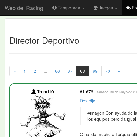
Web del Racing
Temporada
Juegos
Fo
Director Deportivo
«
1
2
...
66
67
68
69
70
»
Trenti10
#1.676
·
Sábado, 30 de Mayo de 202
Dbs
dijo
:
#imagen Con ayuda de la I
los equipos pero da igua
O ha ido mucho x Turquía úl