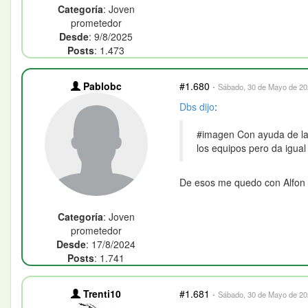
Categoría
: Joven
prometedor
Desde
: 9/8/2025
Posts
: 1.473
Pablobc
#1.680
·
Sábado, 30 de Mayo de 202
Dbs
dijo
:
#imagen Con ayuda de la I
los equipos pero da igua
De esos me quedo con Alfon
Categoría
: Joven
prometedor
Desde
: 17/8/2024
Posts
: 1.741
Trenti10
#1.681
·
Sábado, 30 de Mayo de 202