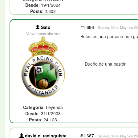
Desde
: 19/1/2024
Posts
: 2.802
Sato
#1.686
·
Sábado, 30 de Mayo de 202
Volveremos otra vez
Botas es una persona non gr
Dueño de una pasión
Categoría
: Leyenda
Desde
: 31/1/2008
Posts
: 24.123
david el racinguista
#1.687
·
Sábado, 30 de Mayo de 202