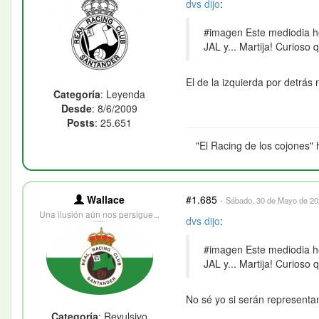
dvs
dijo
:
#imagen Este mediodia he 
JAL y... Martija! Curioso q
El de la izquierda por detrá
Categoría
: Leyenda
Desde
: 8/6/2009
Posts
: 25.651
"El Racing de los cojones" 
Wallace
#1.685
·
Sábado, 30 de Mayo de 202
Una ilusión aún nos persigue...
dvs
dijo
:
#imagen Este mediodia he 
JAL y... Martija! Curioso q
No sé yo si serán represent
Categoría
: Revulsivo