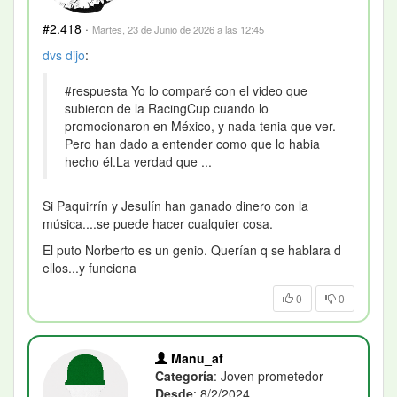
#2.418
·
Martes, 23 de Junio de 2026 a las 12:45
dvs
dijo
:
#respuesta Yo lo comparé con el video que
subieron de la RacingCup cuando lo
promocionaron en México, y nada tenia que ver.
Pero han dado a entender como que lo habia
hecho él.La verdad que ...
Si Paquirrín y Jesulín han ganado dinero con la
música....se puede hacer cualquier cosa.
El puto Norberto es un genio. Querían q se hablara d
ellos...y funciona
0
0
Manu_af
Categoría
: Joven prometedor
Desde
: 8/2/2024