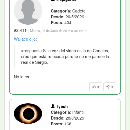
-
Categoría
: Cadete
Desde
: 20/5/2026
Posts
: 404
#2.411
·
Martes, 23 de Junio de 2026 a las 10:19
Wallace
dijo
:
#respuesta Si la voz del video es la de Canales,
creo que está retocada porque no me parece la
real de Sergio.
No lo es.
0
0
Tyesh
Categoría
: Infantil
Desde
: 28/8/2025
Posts
: 168