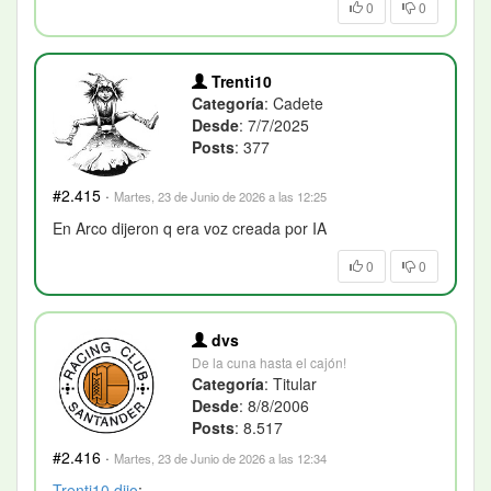
0
0
Trenti10
Categoría
: Cadete
Desde
: 7/7/2025
Posts
: 377
#2.415
·
Martes, 23 de Junio de 2026 a las 12:25
En Arco dijeron q era voz creada por IA
0
0
dvs
De la cuna hasta el cajón!
Categoría
: Titular
Desde
: 8/8/2006
Posts
: 8.517
#2.416
·
Martes, 23 de Junio de 2026 a las 12:34
Trenti10
dijo
: