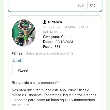
0
0
Tudanco
EL EQUIPO DE MI VIDA, SIEMPRE
RACING!!!!
Categoría
: Cadete
Desde
: 20/12/2023
Posts
: 361
#2.422
·
Martes, 23 de Junio de 2026 a las 17:35
dvs
dijo
:
#tweet
Bienvenido a casa campeón!!!!
Nos hará disfrutar mucho este año. Primer fichaje
mítico e ilusionante. Esperemos lleguen otros grandes
jugadores para hacer un buen equipo y mantenernos
en primera.