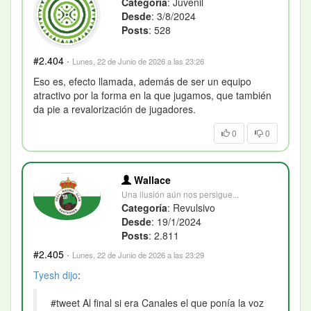
Categoría
: Juvenil
Desde
: 3/8/2024
Posts
: 528
#2.404
·
Lunes, 22 de Junio de 2026 a las 23:26
Eso es, efecto llamada, además de ser un equipo
atractivo por la forma en la que jugamos, que también
da pie a revalorización de jugadores.
0
0
Wallace
Una ilusión aún nos persigue...
Categoría
: Revulsivo
Desde
: 19/1/2024
Posts
: 2.811
#2.405
·
Lunes, 22 de Junio de 2026 a las 23:29
Tyesh
dijo
:
#tweet Al final si era Canales el que ponía la voz