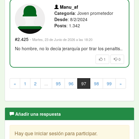
Manu_af
Categoría
: Joven prometedor
Desde
: 8/2/2024
Posts
: 1.342
#2.425
·
Martes, 23 de Junio de 2026 a las 18:20
No hombre, no lo decía jerarquía por tirar los penaltis..
1
0
«
1
2
...
95
96
97
98
99
»
Añadir una respuesta
Hay que iniciar sesión para participar.