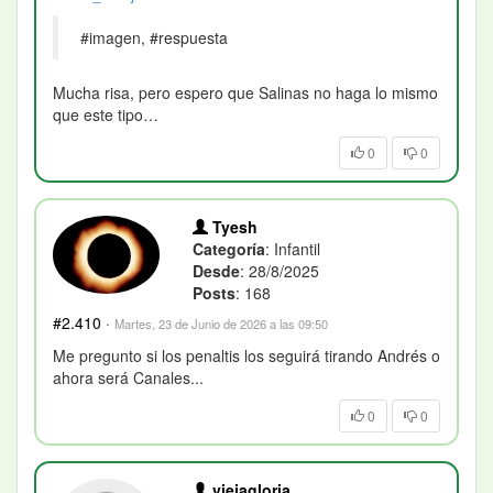
#imagen, #respuesta
Mucha risa, pero espero que Salinas no haga lo mismo
que este tipo…
0
0
Tyesh
Categoría
: Infantil
Desde
: 28/8/2025
Posts
: 168
#2.410
·
Martes, 23 de Junio de 2026 a las 09:50
Me pregunto si los penaltis los seguirá tirando Andrés o
ahora será Canales...
0
0
viejagloria