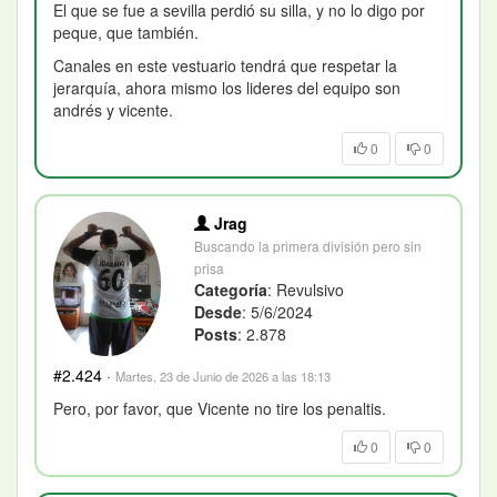
El que se fue a sevilla perdió su silla, y no lo digo por
peque, que también.
Canales en este vestuario tendrá que respetar la
jerarquía, ahora mismo los lideres del equipo son
andrés y vicente.
0
0
Jrag
Buscando la primera división pero sin
prisa
Categoría
: Revulsivo
Desde
: 5/6/2024
Posts
: 2.878
#2.424
·
Martes, 23 de Junio de 2026 a las 18:13
Pero, por favor, que Vicente no tire los penaltis.
0
0