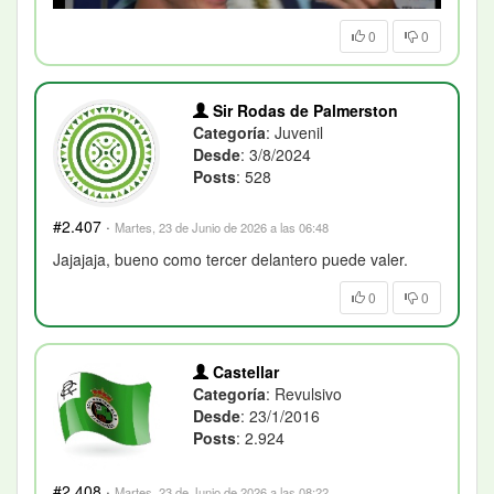
0
0
Sir Rodas de Palmerston
Categoría
: Juvenil
Desde
: 3/8/2024
Posts
: 528
#2.407
·
Martes, 23 de Junio de 2026 a las 06:48
Jajajaja, bueno como tercer delantero puede valer.
0
0
Castellar
Categoría
: Revulsivo
Desde
: 23/1/2016
Posts
: 2.924
#2.408
·
Martes, 23 de Junio de 2026 a las 08:22