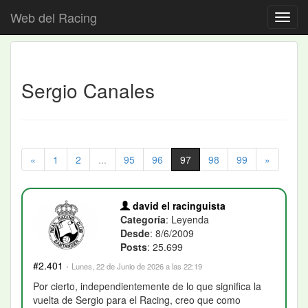
Web del Racing
Sergio Canales
«
1
2
...
95
96
97
98
99
»
david el racinguista
Categoría
: Leyenda
Desde
: 8/6/2009
Posts
: 25.699
#2.401
·
Lunes, 22 de Junio de 2026 a las 22:19
Por cierto, independientemente de lo que significa la
vuelta de Sergio para el Racing, creo que como