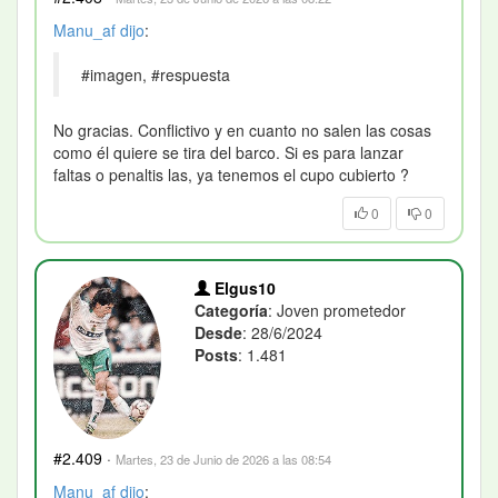
Manu_af
dijo
:
#imagen, #respuesta
No gracias. Conflictivo y en cuanto no salen las cosas
como él quiere se tira del barco. Si es para lanzar
faltas o penaltis las, ya tenemos el cupo cubierto ?
0
0
Elgus10
Categoría
: Joven prometedor
Desde
: 28/6/2024
Posts
: 1.481
#2.409
·
Martes, 23 de Junio de 2026 a las 08:54
Manu_af
dijo
: