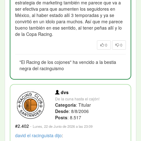
estrategia de marketing también me parece que va a
ser efectiva para que aumenten los seguidores en
México, al haber estado allí 3 temporadas y ya se
convirtió en un idolo para muchos. Así que me parece
bueno también en ese sentido, al tener peñas allí y lo
de la Copa Racing.
0
0
"El Racing de los cojones" ha vencido a la bestia
negra del racinguismo
dvs
De la cuna hasta el cajón!
Categoría
: Titular
Desde
: 8/8/2006
Posts
: 8.517
#2.402
·
Lunes, 22 de Junio de 2026 a las 23:09
david el racinguista
dijo
: