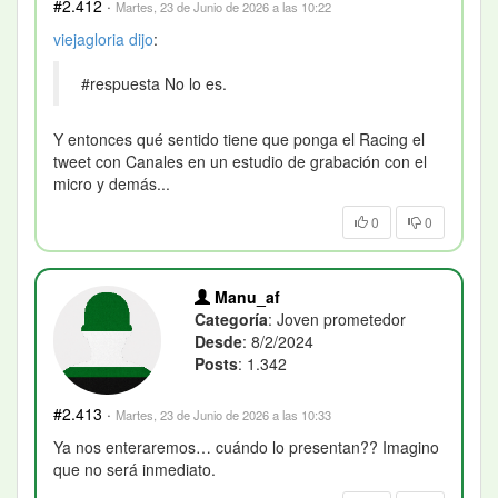
#2.412
·
Martes, 23 de Junio de 2026 a las 10:22
viejagloria
dijo
:
#respuesta No lo es.
Y entonces qué sentido tiene que ponga el Racing el
tweet con Canales en un estudio de grabación con el
micro y demás...
0
0
Manu_af
Categoría
: Joven prometedor
Desde
: 8/2/2024
Posts
: 1.342
#2.413
·
Martes, 23 de Junio de 2026 a las 10:33
Ya nos enteraremos… cuándo lo presentan?? Imagino
que no será inmediato.