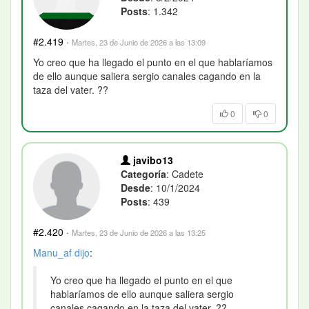
Posts
: 1.342
#2.419
·
Martes, 23 de Junio de 2026 a las 13:09
Yo creo que ha llegado el punto en el que hablaríamos
de ello aunque saliera sergio canales cagando en la
taza del vater. ??
0
0
javibo13
Categoría
: Cadete
Desde
: 10/1/2024
Posts
: 439
#2.420
·
Martes, 23 de Junio de 2026 a las 13:25
Manu_af
dijo
:
Yo creo que ha llegado el punto en el que
hablaríamos de ello aunque saliera sergio
canales cagando en la taza del vater. ??