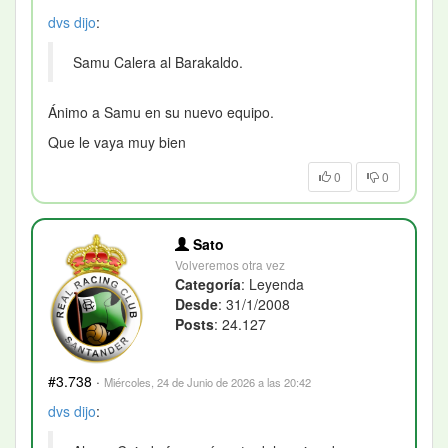
dvs
dijo
:
Samu Calera al Barakaldo.
Ánimo a Samu en su nuevo equipo.
Que le vaya muy bien
0
0
Sato
Volveremos otra vez
Categoría
: Leyenda
Desde
: 31/1/2008
Posts
: 24.127
#3.738
·
Miércoles, 24 de Junio de 2026 a las 20:42
dvs
dijo
: