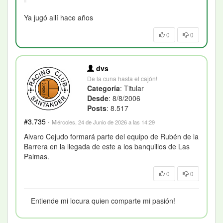
Ya jugó allí hace años
0
0
dvs
De la cuna hasta el cajón!
Categoría
: Titular
Desde
: 8/8/2006
Posts
: 8.517
#3.735
·
Miércoles, 24 de Junio de 2026 a las 14:29
Alvaro Cejudo formará parte del equipo de Rubén de la
Barrera en la llegada de este a los banquillos de Las
Palmas.
0
0
Entiende mi locura quien comparte mi pasión!