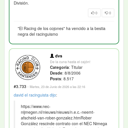
División.
0
0
"El Racing de los cojones" ha vencido a la bestia
negra del racinguismo
dvs
De la cuna hasta el cajón!
Categoría
: Titular
Desde
: 8/8/2006
Posts
: 8.517
#3.733
·
Martes, 23 de Junio de 2026 a las 22:16
david el racinguista
dijo
:
https://www.nec-
nijmegen.nl/nieuws/nieuws/n.e.c.-neemt-
afscheid-van-rober-gonzalez.htmRober
González rescinde contrato con el NEC Nimega