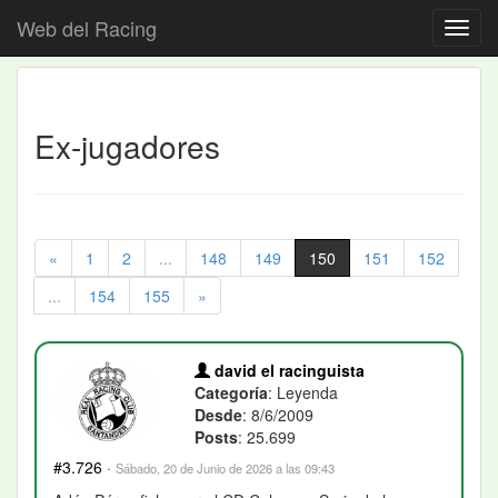
Web del Racing
Ex-jugadores
«
1
2
...
148
149
150
151
152
...
154
155
»
david el racinguista
Categoría
: Leyenda
Desde
: 8/6/2009
Posts
: 25.699
#3.726
·
Sábado, 20 de Junio de 2026 a las 09:43