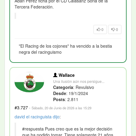
Adán Pérez ficha por el CD Calasanz Soria de la
Tercera Federación.
0
0
"El Racing de los cojones" ha vencido a la bestia
negra del racinguismo
Wallace
Una ilusión aún nos persigue...
Categoría
: Revulsivo
Desde
: 19/1/2024
Posts
: 2.811
#3.727
·
Sábado, 20 de Junio de 2026 a las 15:29
david el racinguista
dijo
:
#respuesta Pues creo que es la mejor decisión
que ha podido tomar. Tiene solamente 21 años