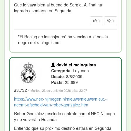
Que le vaya bien al bueno de Sergio. Al final ha
logrado asentarse en Segunda.
0
0
"El Racing de los cojones" ha vencido a la bestia
negra del racinguismo
david el racinguista
Categoría
: Leyenda
Desde
: 8/6/2009
Posts
: 25.699
#3.732
·
Martes, 23 de Junio de 2026 a las 22:07
https://www.nec-nijmegen.nl/nieuws/nieuws/n.e.c.-
neemt-afscheid-van-rober-gonzalez.htm
Rober González rescinde contrato con el NEC Nimega
y no volverá a Holanda
Entiendo que su próximo destino estará en Segunda