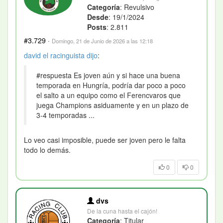
Categoría
: Revulsivo
Desde
: 19/1/2024
Posts
: 2.811
#3.729
·
Domingo, 21 de Junio de 2026 a las 12:18
david el racinguista
dijo
:
#respuesta Es joven aún y si hace una buena
temporada en Hungría, podría dar poco a poco
el salto a un equipo como el Ferencvaros que
juega Champions asiduamente y en un plazo de
3-4 temporadas ...
Lo veo casi imposible, puede ser joven pero le falta
todo lo demás.
0
0
dvs
De la cuna hasta el cajón!
Categoría
: Titular