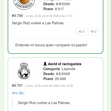
Desde
: 8/8/2006
Posts
: 8.517
#3.730
·
Lunes, 22 de Junio de 2026 a las 17:21
Sergio Ruiz vuelve a Las Palmas.
0
0
Entiende mi locura quien comparte mi pasión!
david el racinguista
Categoría
: Leyenda
Desde
: 8/6/2009
Posts
: 25.699
#3.731
·
Lunes, 22 de Junio de 2026 a las 19:28
dvs
dijo
:
Sergio Ruiz vuelve a Las Palmas.