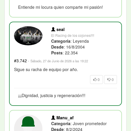
Entiende mi locura quien comparte mi pasión!
seal
El Racing de los cojones!!!!
Categoría
: Leyenda
Desde
: 16/8/2004
Posts
: 22.354
#3.742
·
Sábado, 27 de Junio de 2026 a las 19:22
Sigue su racha de equipo por año.
0
0
¡¡¡Dignidad, justicia y regeneración!!!
Manu_af
Categoría
: Joven prometedor
Desde
: 8/2/2024