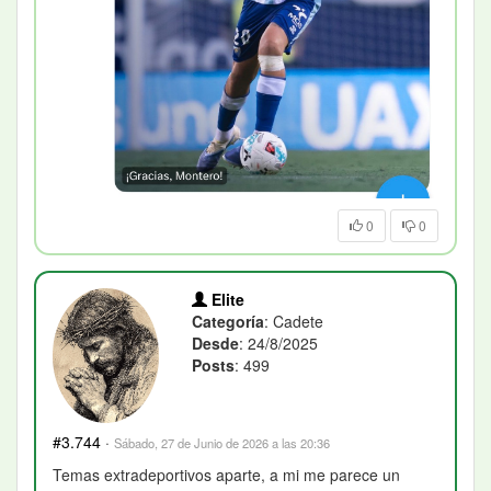
0
0
Elite
Categoría
: Cadete
Desde
: 24/8/2025
Posts
: 499
#3.744
·
Sábado, 27 de Junio de 2026 a las 20:36
Temas extradeportivos aparte, a mi me parece un