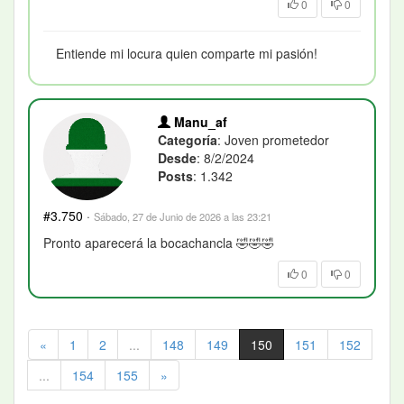
0
0
Entiende mi locura quien comparte mi pasión!
Manu_af
Categoría
: Joven prometedor
Desde
: 8/2/2024
Posts
: 1.342
#3.750
·
Sábado, 27 de Junio de 2026 a las 23:21
Pronto aparecerá la bocachancla 🤣🤣🤣
0
0
«
1
2
...
148
149
150
151
152
...
154
155
»