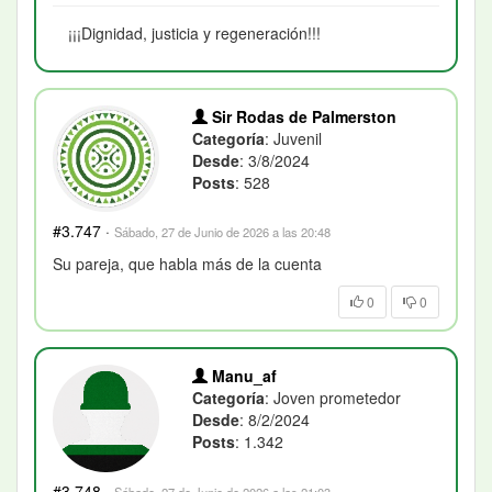
¡¡¡Dignidad, justicia y regeneración!!!
Sir Rodas de Palmerston
Categoría
: Juvenil
Desde
: 3/8/2024
Posts
: 528
#3.747
·
Sábado, 27 de Junio de 2026 a las 20:48
Su pareja, que habla más de la cuenta
0
0
Manu_af
Categoría
: Joven prometedor
Desde
: 8/2/2024
Posts
: 1.342
#3.748
·
Sábado, 27 de Junio de 2026 a las 21:03