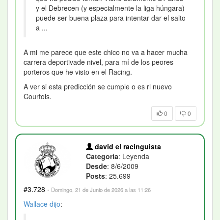
y el Debrecen (y especialmente la liga húngara)
puede ser buena plaza para intentar dar el salto
a ...
A mi me parece que este chico no va a hacer mucha
carrera deportivade nivel, para mí de los peores
porteros que he visto en el Racing.
A ver si esta predicción se cumple o es rl nuevo
Courtois.
0
0
david el racinguista
Categoría
: Leyenda
Desde
: 8/6/2009
Posts
: 25.699
#3.728
·
Domingo, 21 de Junio de 2026 a las 11:26
Wallace
dijo
: