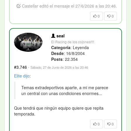
Castellar editó el mensaje el 27/6/2026 a las 20:46.
0
0
seal
El Racing de los cojones!!!!
Categoría
: Leyenda
Desde
: 16/8/2004
Posts
: 22.354
#3.746
·
Sábado, 27 de Junio de 2026 a las 20:46
Elite
dijo
:
Temas extradeportivos aparte, a mi me parece
un central con unas condiciones enormes...
Que tendrá que ningún equipo quiere que repita
temporada.
0
0