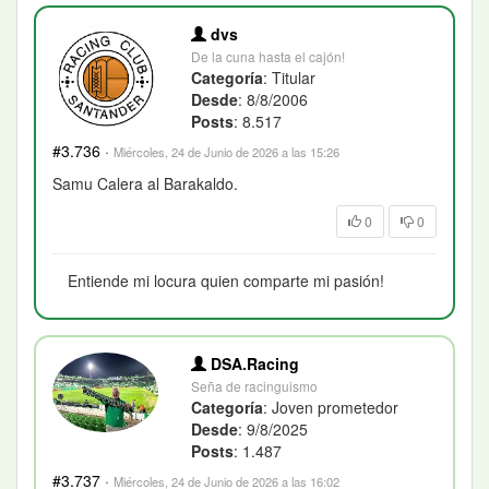
dvs
De la cuna hasta el cajón!
Categoría
: Titular
Desde
: 8/8/2006
Posts
: 8.517
#3.736
·
Miércoles, 24 de Junio de 2026 a las 15:26
Samu Calera al Barakaldo.
0
0
Entiende mi locura quien comparte mi pasión!
DSA.Racing
Seña de racinguismo
Categoría
: Joven prometedor
Desde
: 9/8/2025
Posts
: 1.487
#3.737
·
Miércoles, 24 de Junio de 2026 a las 16:02