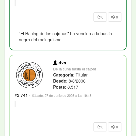
0
0
"El Racing de los cojones" ha vencido a la bestia
negra del racinguismo
dvs
De la cuna hasta el cajón!
Categoría
: Titular
Desde
: 8/8/2006
Posts
: 8.517
#3.741
·
Sábado, 27 de Junio de 2026 a las 19:18
0
0