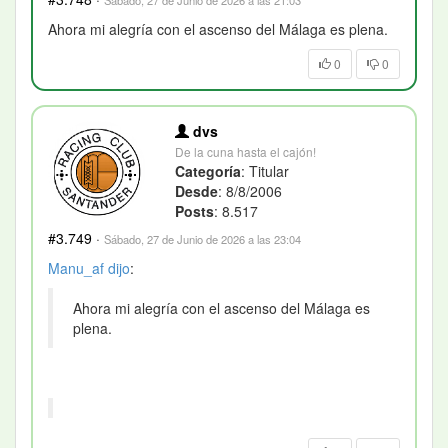
Ahora mi alegría con el ascenso del Málaga es plena.
0
0
dvs
De la cuna hasta el cajón!
Categoría
: Titular
Desde
: 8/8/2006
Posts
: 8.517
#3.749
·
Sábado, 27 de Junio de 2026 a las 23:04
Manu_af
dijo
:
Ahora mi alegría con el ascenso del Málaga es
plena.