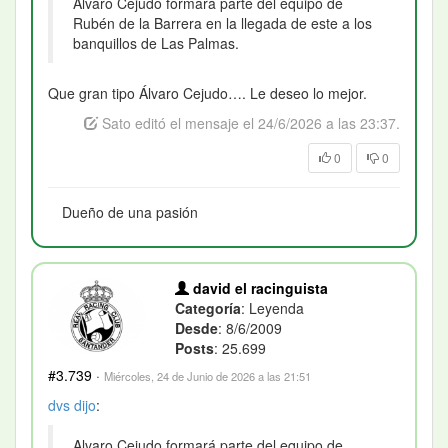
Alvaro Cejudo formará parte del equipo de
Rubén de la Barrera en la llegada de este a los
banquillos de Las Palmas.
Que gran tipo Álvaro Cejudo…. Le deseo lo mejor.
Sato editó el mensaje el 24/6/2026 a las 23:37.
0
0
Dueño de una pasión
david el racinguista
Categoría
: Leyenda
Desde
: 8/6/2009
Posts
: 25.699
#3.739
·
Miércoles, 24 de Junio de 2026 a las 21:51
dvs
dijo
:
Alvaro Cejudo formará parte del equipo de