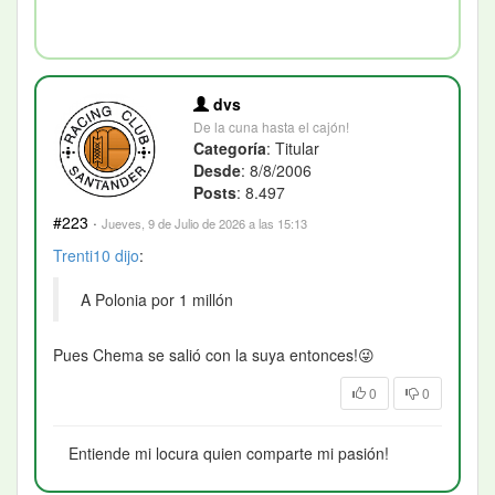
dvs
De la cuna hasta el cajón!
Categoría
: Titular
Desde
: 8/8/2006
Posts
: 8.497
#223
·
Jueves, 9 de Julio de 2026 a las 15:13
Trenti10
dijo
:
A Polonia por 1 millón
Pues Chema se salió con la suya entonces!😜
0
0
Entiende mi locura quien comparte mi pasión!