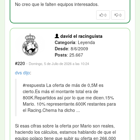
No creo que le falten equipos interesados.
0
0
david el racinguista
Categoría
: Leyenda
Desde
: 8/6/2009
Posts
: 25.667
#220
·
Domingo, 5 de Julio de 2026 a las 10:24
dvs
dijo
:
#respuesta La oferta de más de 0,5M es
cierto.Es más el montante total era de
800K.Repartidos así por lo que me dicen.15%
Mario. 10% representante.600K restantes para
el Racing.Chema ha dicho ...
Si esas cifras sobre la oferta por Mario son reales,
haciendo los cálculos, estamos hablando de que el
equipo polaco tiene que subir su oferta en 266.000