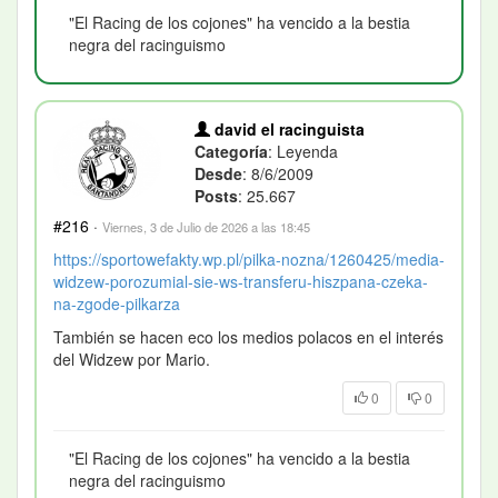
"El Racing de los cojones" ha vencido a la bestia
negra del racinguismo
david el racinguista
Categoría
: Leyenda
Desde
: 8/6/2009
Posts
: 25.667
#216
·
Viernes, 3 de Julio de 2026 a las 18:45
https://sportowefakty.wp.pl/pilka-nozna/1260425/media-
widzew-porozumial-sie-ws-transferu-hiszpana-czeka-
na-zgode-pilkarza
También se hacen eco los medios polacos en el interés
del Widzew por Mario.
0
0
"El Racing de los cojones" ha vencido a la bestia
negra del racinguismo