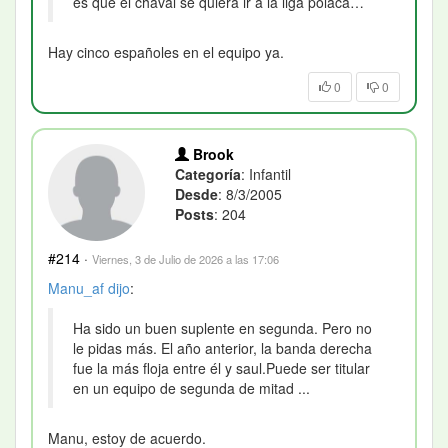
es que el chaval se quiera ir a la liga polaca…
Hay cinco españoles en el equipo ya.
0
0
Brook
Categoría
: Infantil
Desde
: 8/3/2005
Posts
: 204
#214
·
Viernes, 3 de Julio de 2026 a las 17:06
Manu_af
dijo
:
Ha sido un buen suplente en segunda. Pero no
le pidas más. El año anterior, la banda derecha
fue la más floja entre él y saul.Puede ser titular
en un equipo de segunda de mitad ...
Manu, estoy de acuerdo.