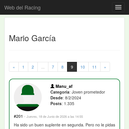
Web del Racing
Mario García
«
1
2
...
7
8
9
10
11
»
Manu_af
Categoría
: Joven prometedor
Desde
: 8/2/2024
Posts
: 1.335
#201
·
Jueves, 18 de Junio de 2026 a las 14:55
Ha sido un buen suplente en segunda. Pero no le pidas