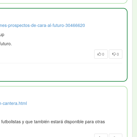
venes-prospectos-de-cara-al-futuro-30466620
Cup
futuro.
0
0
n-cantera.html
 futbolistas y que también estará disponible para otras