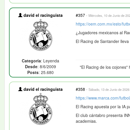
david el racinguista
#357
·
Miércoles, 10 de Junio de 202
https://oem.com.mx/esto/futb
¿Jugadores mexicanos al Rac
El Racing de Santander lleva
Categoría
: Leyenda
Desde
: 8/6/2009
"El Racing de los cojones" 
Posts
: 25.680
david el racinguista
#358
·
Sábado, 13 de Junio de 2026 
https://www.marca.com/futbol
El Racing apuesta por la IA p
El club cántabro presenta INN
academias.