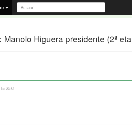
ro
g: Manolo Higuera presidente (2ª et
 las 23:52