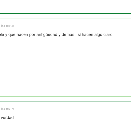
 las 00:20
le y que hacen por antigüedad y demás , si hacen algo claro
 las 06:59
a verdad