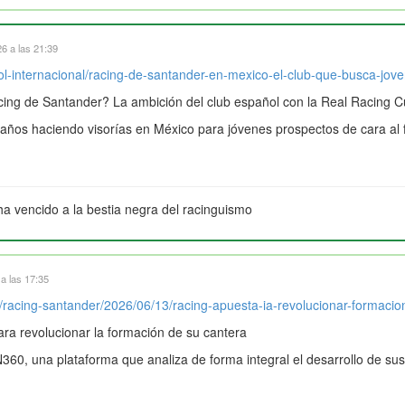
6 a las 21:39
ol-internacional/racing-de-santander-en-mexico-el-club-que-busca-jo
ing de Santander? La ambición del club español con la Real Racing 
 años haciendo visorías en México para jóvenes prospectos de cara al 
ha vencido a la bestia negra del racinguismo
a las 17:35
/racing-santander/2026/06/13/racing-apuesta-ia-revolucionar-formacio
ara revolucionar la formación de su cantera
360, una plataforma que analiza de forma integral el desarrollo de sus