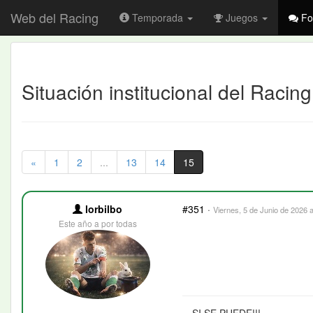
Web del Racing
Temporada
Juegos
Fo
Situación institucional del Racin
«
1
2
...
13
14
15
lorbilbo
#351
·
Viernes, 5 de Junio de 2026 a
Este año a por todas
SI SE PUEDE!!!