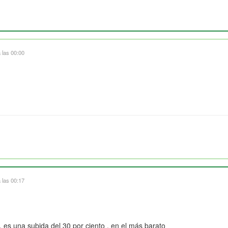
 las 00:00
 las 00:17
, es una subida del 30 por ciento , en el más barato