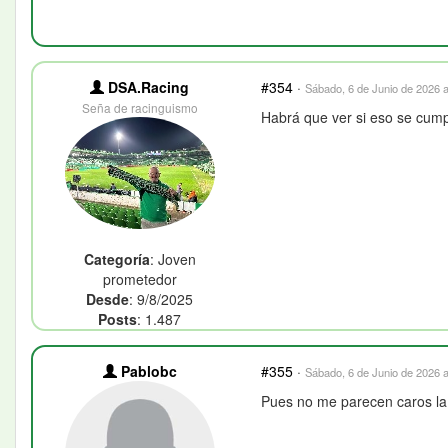
DSA.Racing
#354
·
Sábado, 6 de Junio de 2026 a
Seña de racinguismo
Habrá que ver si eso se cump
Categoría
: Joven
prometedor
Desde
: 9/8/2025
Posts
: 1.487
Pablobc
#355
·
Sábado, 6 de Junio de 2026 a
Pues no me parecen caros l