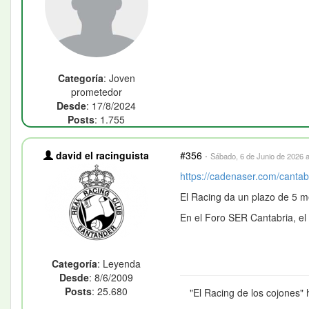
Categoría
: Joven
prometedor
Desde
: 17/8/2024
Posts
: 1.755
david el racinguista
#356
·
Sábado, 6 de Junio de 2026 a
https://cadenaser.com/cantab
El Racing da un plazo de 5 
En el Foro SER Cantabria, el
Categoría
: Leyenda
Desde
: 8/6/2009
Posts
: 25.680
"El Racing de los cojones" 