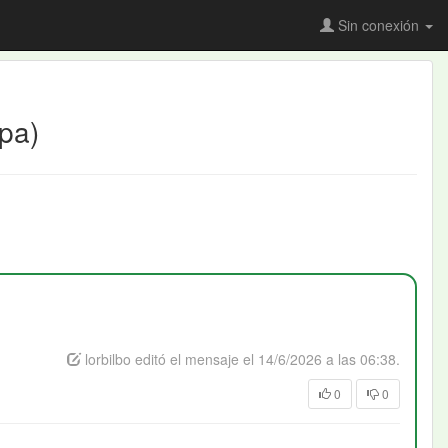
Sin conexión
apa)
lorbilbo editó el mensaje el 14/6/2026 a las 06:38.
0
0