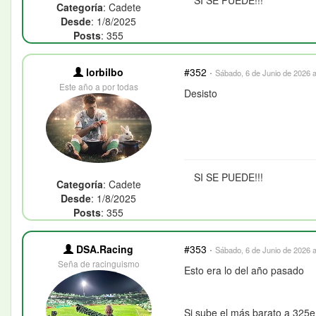
Categoría
: Cadete
Desde
: 1/8/2025
Posts
: 355
lorbilbo
#352
·
Sábado, 6 de Junio de 2026 a
Este año a por todas
Desisto
SI SE PUEDE!!!
Categoría
: Cadete
Desde
: 1/8/2025
Posts
: 355
DSA.Racing
#353
·
Sábado, 6 de Junio de 2026 a
Seña de racinguismo
Esto era lo del año pasado
Si sube el más barato a 325e