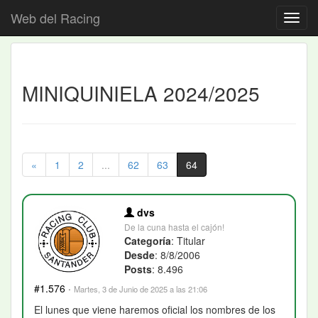
Web del Racing
MINIQUINIELA 2024/2025
«
1
2
...
62
63
64
dvs
De la cuna hasta el cajón!
Categoría
: Titular
Desde
: 8/8/2006
Posts
: 8.496
#1.576
·
Martes, 3 de Junio de 2025 a las 21:06
El lunes que viene haremos oficial los nombres de los