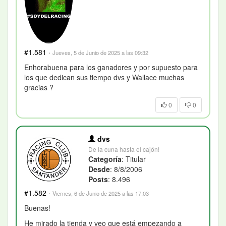
#1.581
·
Jueves, 5 de Junio de 2025 a las 09:32
Enhorabuena para los ganadores y por supuesto para
los que dedican sus tiempo dvs y Wallace muchas
gracias ?
0
0
dvs
De la cuna hasta el cajón!
Categoría
: Titular
Desde
: 8/8/2006
Posts
: 8.496
#1.582
·
Viernes, 6 de Junio de 2025 a las 17:03
Buenas!
He mirado la tienda y veo que está empezando a