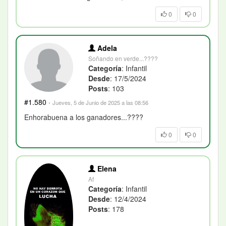
0
0
Adela
Soñando en verde...????
Categoría
: Infantil
Desde
: 17/5/2024
Posts
: 103
#1.580
·
Jueves, 5 de Junio de 2025 a las 08:56
Enhorabuena a los ganadores...????
0
0
Elena
Af
Categoría
: Infantil
Desde
: 12/4/2024
Posts
: 178