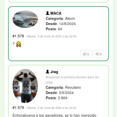
MACA
Categoría
: Alevín
Desde
: 14/8/2024
Posts
: 64
#1.578
·
Martes, 3 de Junio de 2025 a las 22:46
?
0
0
Jrag
Buscando la primera división pero sin
prisa
Categoría
: Revulsivo
Desde
: 5/6/2024
Posts
: 2.869
#1.579
·
Martes, 3 de Junio de 2025 a las 22:52
Enhorabuena a los ganadores, se lo han merecido