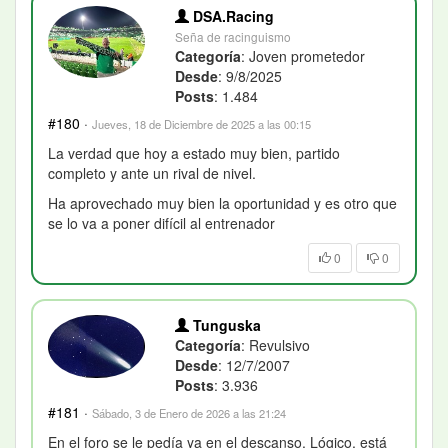
DSA.Racing
Seña de racinguismo
Categoría
: Joven prometedor
Desde
: 9/8/2025
Posts
: 1.484
#180
·
Jueves, 18 de Diciembre de 2025 a las 00:15
La verdad que hoy a estado muy bien, partido
completo y ante un rival de nivel.
Ha aprovechado muy bien la oportunidad y es otro que
se lo va a poner difícil al entrenador
0
0
Tunguska
Categoría
: Revulsivo
Desde
: 12/7/2007
Posts
: 3.936
#181
·
Sábado, 3 de Enero de 2026 a las 21:24
En el foro se le pedía ya en el descanso. Lógico, está