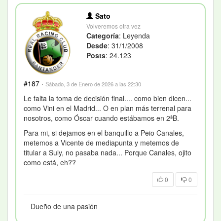
Sato
Volveremos otra vez
Categoría
: Leyenda
Desde
: 31/1/2008
Posts
: 24.123
#187
·
Sábado, 3 de Enero de 2026 a las 22:30
Le falta la toma de decisión final.... como bien dicen...
como Vini en el Madrid... O en plan más terrenal para
nosotros, como Óscar cuando estábamos en 2ªB.
Para mi, si dejamos en el banquillo a Peio Canales,
metemos a Vicente de mediapunta y metemos de
titular a Suly, no pasaba nada... Porque Canales, ojito
como está, eh??
0
0
Dueño de una pasión