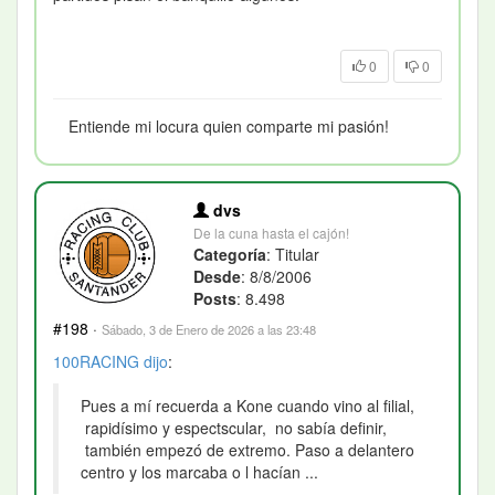
0
0
Entiende mi locura quien comparte mi pasión!
dvs
De la cuna hasta el cajón!
Categoría
: Titular
Desde
: 8/8/2006
Posts
: 8.498
#198
·
Sábado, 3 de Enero de 2026 a las 23:48
100RACING
dijo
:
Pues a mí recuerda a Kone cuando vino al filial,
rapidísimo y espectscular, no sabía definir,
también empezó de extremo. Paso a delantero
centro y los marcaba o l hacían ...