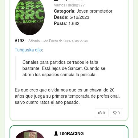
Vamos Racing???
Categoría
: Joven prometedor
Desde
: 5/12/2023
Posts
: 1.682
#193
·
Sábado, 3 de Enero de 2026 a las 22:40
Tunguska
dijo
:
Canales para partidos cerrados le falta
bastante. Está lejos de Sancet. Cuando se
abren los espacios cambia la película.
Es que creo que olvidamos que es un chaval de 20
años que juega su primera temporada de profesional,
salvo cuatro ratos el año pasado.
0
0
100RACING