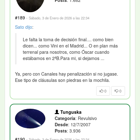
#189
·
Sábado, 3 de Enero de 2026 a las 22:34
Sato
dijo
:
Le falta la toma de decisión final.... como bien
dicen... como Vini en el Madrid... O en plan más
terrenal para nosotros, como Óscar cuando
estábamos en 2ªB.Para mi, si dejamos ...
Ya, pero con Canales hay penalización si no jugase.
Ese tipo de cláusulas son piedras en la mochila.
0
0
Tunguska
Categoría
: Revulsivo
Desde
: 12/7/2007
Posts
: 3.936
#190
·
Sábado, 3 de Enero de 2026 a las 22:34