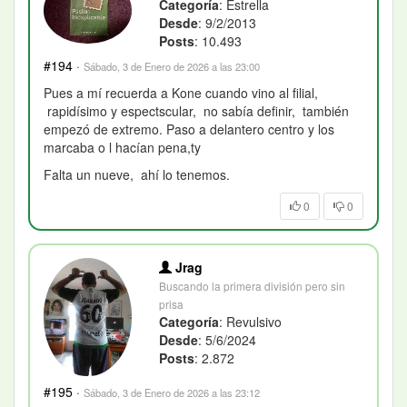
Categoría
: Estrella
Desde
: 9/2/2013
Posts
: 10.493
#194
·
Sábado, 3 de Enero de 2026 a las 23:00
Pues a mí recuerda a Kone cuando vino al filial,
rapidísimo y espectscular, no sabía definir, también
empezó de extremo. Paso a delantero centro y los
marcaba o l hacían pena,ty
Falta un nueve, ahí lo tenemos.
0
0
Jrag
Buscando la primera división pero sin
prisa
Categoría
: Revulsivo
Desde
: 5/6/2024
Posts
: 2.872
#195
·
Sábado, 3 de Enero de 2026 a las 23:12