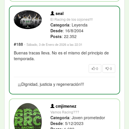
seal
El Racing de los cojones!!!!
Categoría
: Leyenda
Desde
: 16/8/2004
Posts
: 22.352
#188
·
Sábado, 3 de Enero de 2026 a las 22:31
Buenas tracas lleva. No es el mismo del principio de
temporada.
0
0
¡¡¡Dignidad, justicia y regeneración!!!
cmjimenez
Vamos Racing???
Categoría
: Joven prometedor
Desde
: 5/12/2023
Posts
: 1.682