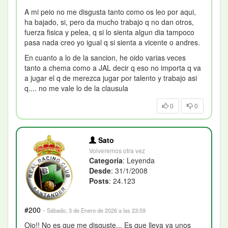
A mi peio no me disgusta tanto como os leo por aqui,
ha bajado, si, pero da mucho trabajo q no dan otros,
fuerza fisica y pelea, q si lo sienta algun dia tampoco
pasa nada creo yo igual q si sienta a vicente o andres.
En cuanto a lo de la sancion, he oido varias veces
tanto a chema como a JAL decir q eso no importa q va
a jugar el q de merezca jugar por talento y trabajo asi
q.... no me vale lo de la clausula
0
0
Sato
Volveremos otra vez
Categoría
: Leyenda
Desde
: 31/1/2008
Posts
: 24.123
#200
·
Sábado, 3 de Enero de 2026 a las 23:59
Ojo!! No es que me disguste... Es que lleva ya unos