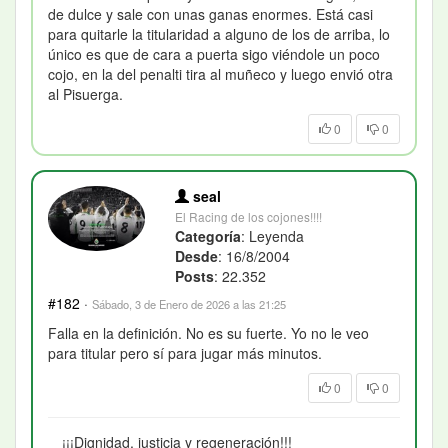
de dulce y sale con unas ganas enormes. Está casi
para quitarle la titularidad a alguno de los de arriba, lo
único es que de cara a puerta sigo viéndole un poco
cojo, en la del penalti tira al muñeco y luego envió otra
al Pisuerga.
0
0
seal
El Racing de los cojones!!!!
Categoría
: Leyenda
Desde
: 16/8/2004
Posts
: 22.352
#182
·
Sábado, 3 de Enero de 2026 a las 21:25
Falla en la definición. No es su fuerte. Yo no le veo
para titular pero sí para jugar más minutos.
0
0
¡¡¡Dignidad, justicia y regeneración!!!