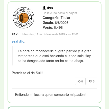
dvs
De la cuna hasta el cajón!
Categoría
: Titular
Desde
: 8/8/2006
Posts
: 8.498
#179
·
Miércoles, 17 de Diciembre de 2025 a las 22:08
seal
dijo
:
Es hora de reconocerle el gran partido y la gran
temporada que está haciendo cuando sale.Hoy
se ha desgastado tanto arriba como abajo.
Partidazo el de Suli!!
0
0
Entiende mi locura quien comparte mi pasión!