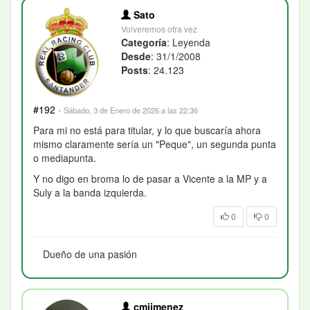
Sato
Volveremos otra vez
Categoría
: Leyenda
Desde
: 31/1/2008
Posts
: 24.123
#192
·
Sábado, 3 de Enero de 2026 a las 22:36
Para mi no está para titular, y lo que buscaría ahora
mismo claramente sería un "Peque", un segunda punta
o mediapunta.
Y no digo en broma lo de pasar a Vicente a la MP y a
Suly a la banda izquierda.
0
0
Dueño de una pasión
cmjimenez