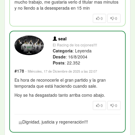
mucho trabajo, me gustaria verlo d titular mas minutos
y no llendo a la desesperada en 15 min
0
0
seal
El Racing de los cojones!!!!
Categoría
: Leyenda
Desde
: 16/8/2004
Posts
: 22.352
#178
·
Miércoles, 17 de Diciembre de 2025 a las 22:07
Es hora de reconocerle el gran partido y la gran
temporada que está haciendo cuando sale.
Hoy se ha desgastado tanto arriba como abajo.
0
0
¡¡¡Dignidad, justicia y regeneración!!!