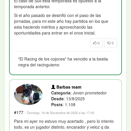
El caso de Suli esta temporada es opuesto a la
temporada anterior.
Si el año pasado se desinfló con el paso de las
jornadas, para mi este año hay partidos en los que
esta haciendo méritos y aprovechando las
oportunidades para entrar en el once inicial.
0
0
"El Racing de los cojones" ha vencido a la bestia
negra del racinguismo
Barbas team
Categoría
: Joven prometedor
Desde
: 13/8/2025
Posts
: 1.108
#177
·
Domingo, 16 de Noviembre de 2025 a las 17:05
Para mi ayer no estuvo muy acertado , pero lo intento
todo, es un jugador distinto, encarador y veloz q da