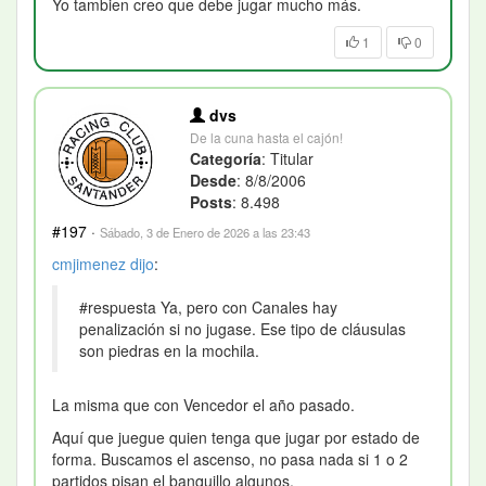
Yo tambien creo que debe jugar mucho más.
1
0
dvs
De la cuna hasta el cajón!
Categoría
: Titular
Desde
: 8/8/2006
Posts
: 8.498
#197
·
Sábado, 3 de Enero de 2026 a las 23:43
cmjimenez
dijo
:
#respuesta Ya, pero con Canales hay
penalización si no jugase. Ese tipo de cláusulas
son piedras en la mochila.
La misma que con Vencedor el año pasado.
Aquí que juegue quien tenga que jugar por estado de
forma. Buscamos el ascenso, no pasa nada si 1 o 2
partidos pisan el banquillo algunos.