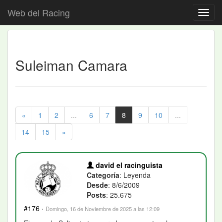
Web del Racing
Suleiman Camara
«
1
2
...
6
7
8
9
10
...
14
15
»
david el racinguista
Categoría
: Leyenda
Desde
: 8/6/2009
Posts
: 25.675
#176
·
Domingo, 16 de Noviembre de 2025 a las 12:09