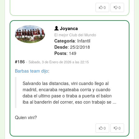
0
0
Joyanca
El mejor Club del Mundo
Categoría
: Infantil
Desde
: 25/2/2018
Posts
: 149
#186
·
Sábado, 3 de Enero de 2026 a las 22:15
Barbas team
dijo
:
Salvando las distancias, vini cuando llego al
madrid, encaraba regateaba corria y cuando
daba el ultimo pase o tiraba a puerta el balon
iba al banderin del corner, eso con trabajo se ...
Quien vini?
0
0