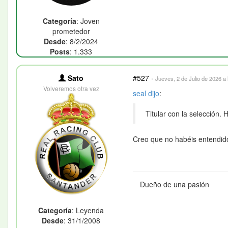
Categoría
: Joven
prometedor
Desde
: 8/2/2024
Posts
: 1.333
Sato
#527
·
Jueves, 2 de Julio de 2026 a 
Volveremos otra vez
seal
dijo
:
Titular con la selección.
Creo que no habéis entendido
Dueño de una pasión
Categoría
: Leyenda
Desde
: 31/1/2008