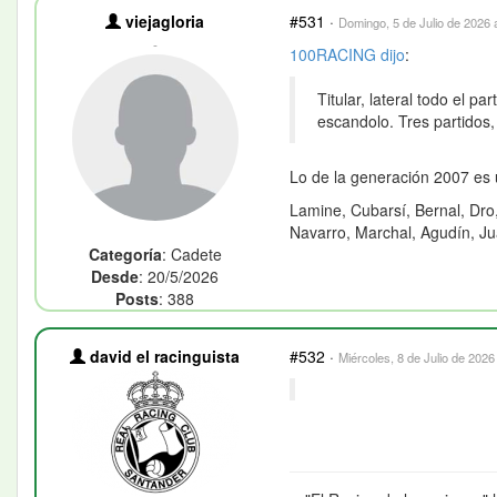
viejagloria
#531
·
Domingo, 5 de Julio de 2026 
-
100RACING
dijo
:
Titular, lateral todo el 
escandolo. Tres partidos,
Lo de la generación 2007 es 
Lamine, Cubarsí, Bernal, Dro
Navarro, Marchal, Agudín, Ju
Categoría
: Cadete
Desde
: 20/5/2026
Posts
: 388
david el racinguista
#532
·
Miércoles, 8 de Julio de 2026