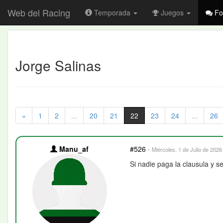
Web del Racing
Temporada
Juegos
Fo
Jorge Salinas
«
1
2
...
20
21
22
23
24
...
26
Manu_af
#526
·
Miércoles, 1 de Julio de 2026
Si nadie paga la clausula y s