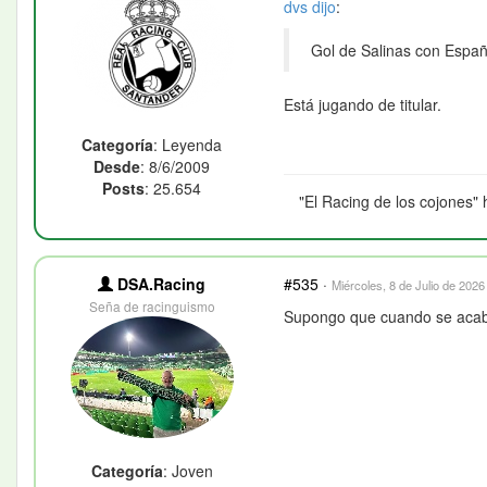
dvs
dijo
:
Gol de Salinas con Espa
Está jugando de titular.
Categoría
: Leyenda
Desde
: 8/6/2009
Posts
: 25.654
"El Racing de los cojones" 
DSA.Racing
#535
·
Miércoles, 8 de Julio de 2026
Seña de racinguismo
Supongo que cuando se acabe
Categoría
: Joven