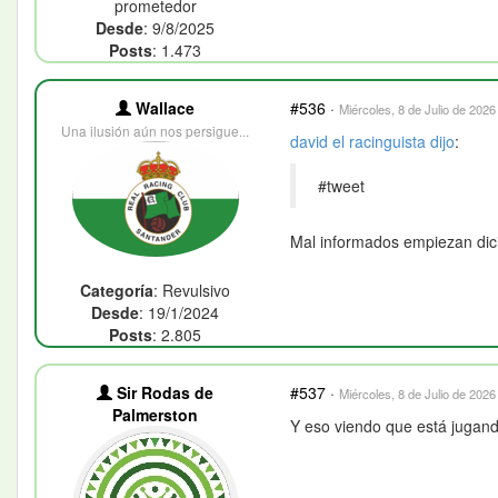
prometedor
Desde
: 9/8/2025
Posts
: 1.473
Wallace
#536
·
Miércoles, 8 de Julio de 2026
Una ilusión aún nos persigue...
david el racinguista
dijo
:
#tweet
Mal informados empiezan dic
Categoría
: Revulsivo
Desde
: 19/1/2024
Posts
: 2.805
Sir Rodas de
#537
·
Miércoles, 8 de Julio de 2026
Palmerston
Y eso viendo que está jugan