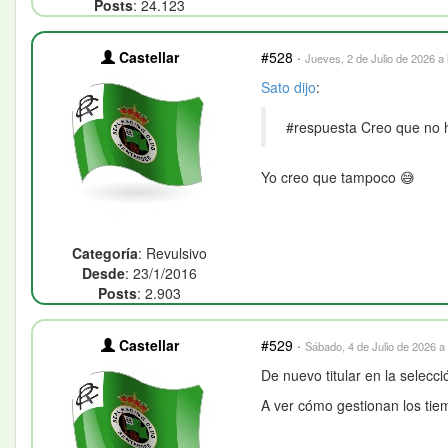
Posts
: 24.123
Castellar
#528
·
Jueves, 2 de Julio de 2026 a 
Sato
dijo
:
#respuesta Creo que no h
Yo creo que tampoco 😅
Categoría
: Revulsivo
Desde
: 23/1/2016
Posts
: 2.903
Castellar
#529
·
Sábado, 4 de Julio de 2026 a 
De nuevo titular en la selecci
A ver cómo gestionan los tie