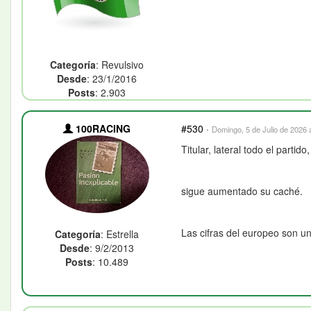
Categoría
: Revulsivo
Desde
: 23/1/2016
Posts
: 2.903
100RACING
#530
·
Domingo, 5 de Julio de 2026 
Titular, lateral todo el part
sigue aumentado su caché.
Las cifras del europeo son u
Categoría
: Estrella
Desde
: 9/2/2013
Posts
: 10.489