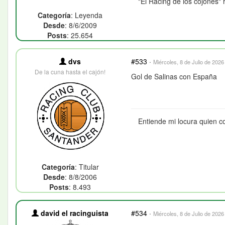
"El Racing de los cojones" 
Categoría
: Leyenda
Desde
: 8/6/2009
Posts
: 25.654
dvs
#533
·
Miércoles, 8 de Julio de 2026
De la cuna hasta el cajón!
Gol de Salinas con España
Entiende mi locura quien c
Categoría
: Titular
Desde
: 8/8/2006
Posts
: 8.493
david el racinguista
#534
·
Miércoles, 8 de Julio de 2026