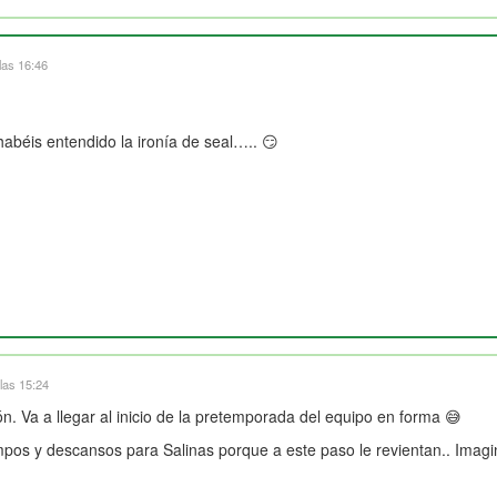
las 16:46
abéis entendido la ironía de seal….. 😏
las 15:24
ón. Va a llegar al inicio de la pretemporada del equipo en forma 😅
mpos y descansos para Salinas porque a este paso le revientan.. Imag