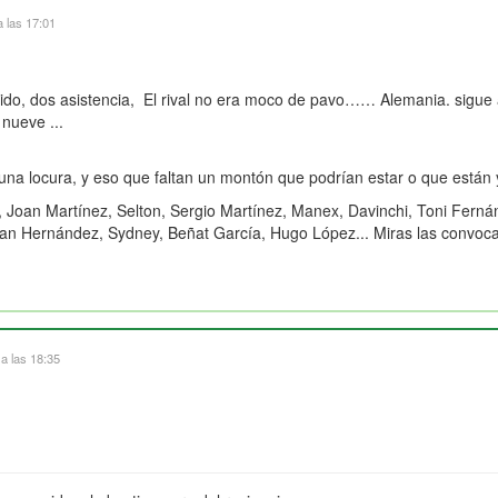
a las 17:01
partido, dos asistencia, El rival no era moco de pavo…… Alemania. sig
 nueve ...
una locura, y eso que faltan un montón que podrían estar o que están 
, Joan Martínez, Selton, Sergio Martínez, Manex, Davinchi, Toni Ferná
an Hernández, Sydney, Beñat García, Hugo López... Miras las convoca
 a las 18:35