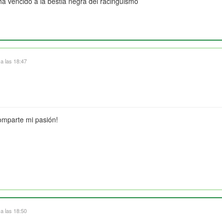
ha vencido a la bestia negra del racinguismo
 a las 18:47
omparte mi pasión!
 a las 18:50