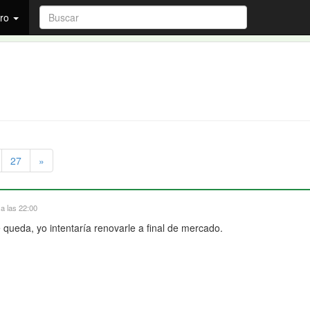
ro
27
»
 a las 22:00
e queda, yo intentaría renovarle a final de mercado.