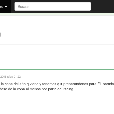
ro
g
2006 a las 01:22
la copa del año q viene y tenemos q ir preparandonos para EL partido,
ndose de la copa al menos por parte del racing