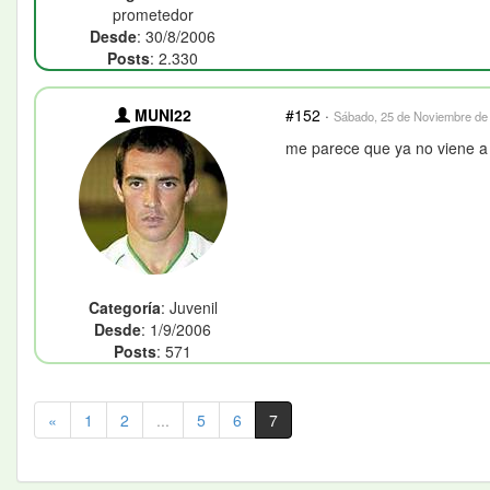
prometedor
Desde
: 30/8/2006
Posts
: 2.330
MUNI22
#152
·
Sábado, 25 de Noviembre de 
me parece que ya no viene a c
Categoría
: Juvenil
Desde
: 1/9/2006
Posts
: 571
«
1
2
...
5
6
7