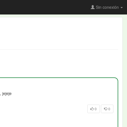
Sin conexión
 jejeje
0
0