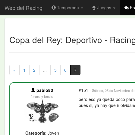
Web del Racing
Temporada
Juegos
Fo
Copa del Rey: Deportivo - Racin
«
1
2
...
5
6
7
pablo83
#151
·
Sábado, 25 de Noviembre de 
forero y forofo
pero esq ya queda poco para 
pues si, ya hay que ir olvida
Categoría
: Joven