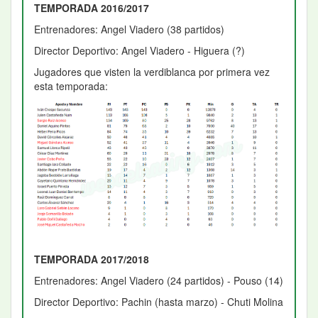
TEMPORADA 2016/2017
Entrenadores: Angel Viadero (38 partidos)
Director Deportivo: Angel Viadero - Higuera (?)
Jugadores que visten la verdiblanca por primera vez
esta temporada:
TEMPORADA 2017/2018
Entrenadores: Angel Viadero (24 partidos) - Pouso (14)
Director Deportivo: Pachin (hasta marzo) - Chuti Molina