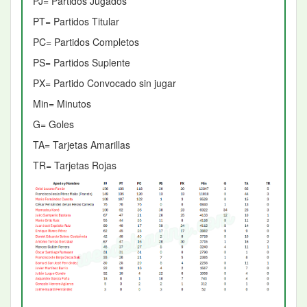
PJ= Partidos Jugados
PT= Partidos Titular
PC= Partidos Completos
PS= Partidos Suplente
PX= Partido Convocado sin jugar
Min= Minutos
G= Goles
TA= Tarjetas Amarillas
TR= Tarjetas Rojas