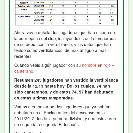
Ahora voy a detallar los jugadores que han estado en
la peor época del club, incluyéndolos en la temporada
de su debut con la verdiblanca, y los datos que han
tenido como verdiblancos, de más antiguo a más
recientes.
Cuando veáis algún jugador con su
nombre en rojo =
canterano
.
Resumen 245 jugadores han vestido la verdiblanca
desde la 12/13 hasta hoy. De los cuales, 74 han
sido canteranos, y de estos 74, 57 han debutado
en estas ultimas temporadas.
Vamos a empezar por los jugadores que ya habían
debutado en el Racing antes del descenso en la
2011/2012 desde la primera división, y que estuvieron
en segunda o segunda B después.