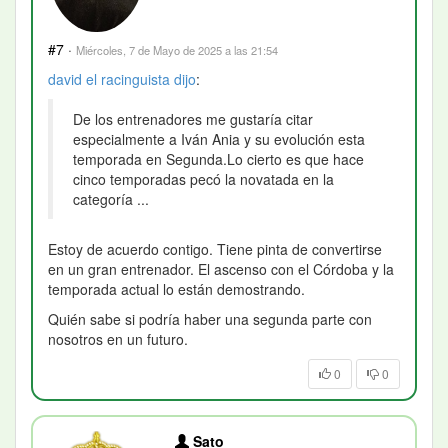
#7
·
Miércoles, 7 de Mayo de 2025 a las 21:54
david el racinguista
dijo
:
De los entrenadores me gustaría citar
especialmente a Iván Ania y su evolución esta
temporada en Segunda.Lo cierto es que hace
cinco temporadas pecó la novatada en la
categoría ...
Estoy de acuerdo contigo. Tiene pinta de convertirse
en un gran entrenador. El ascenso con el Córdoba y la
temporada actual lo están demostrando.
Quién sabe si podría haber una segunda parte con
nosotros en un futuro.
0
0
Sato