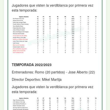
Jugadores que visten la verdiblanca por primera vez
esta temporada:
TEMPORADA 2022/2023
Entrenadores: Romo (20 partidos) - Jose Alberto (22)
Director Deportivo: Mikel Martija
Jugadores que visten la verdiblanca por primera vez
esta temporada: