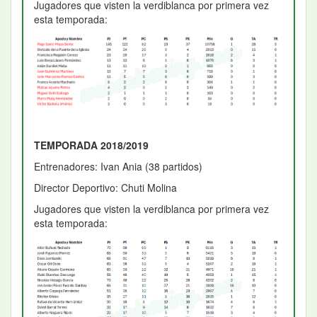
Jugadores que visten la verdiblanca por primera vez
esta temporada:
TEMPORADA 2018/2019
Entrenadores: Ivan Ania (38 partidos)
Director Deportivo: Chuti Molina
Jugadores que visten la verdiblanca por primera vez
esta temporada: