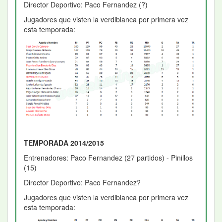
Director Deportivo: Paco Fernandez (?)
Jugadores que visten la verdiblanca por primera vez
esta temporada:
TEMPORADA 2014/2015
Entrenadores: Paco Fernandez (27 partidos) - Pinillos
(15)
Director Deportivo: Paco Fernandez?
Jugadores que visten la verdiblanca por primera vez
esta temporada: