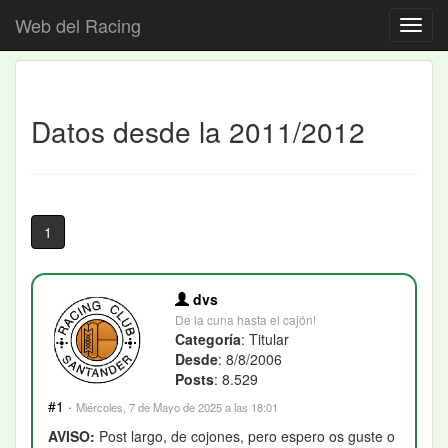
Web del Racing
Datos desde la 2011/2012
1
dvs
De la cuna hasta el cajón!
Categoría
: Titular
Desde
: 8/8/2006
Posts
: 8.529
#1
·
Miércoles, 7 de Mayo de 2025 a las 18:01
AVISO:
Post largo, de cojones, pero espero os guste o