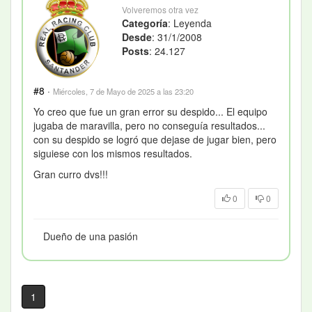
Volveremos otra vez
Categoría
: Leyenda
Desde
: 31/1/2008
Posts
: 24.127
#8
·
Miércoles, 7 de Mayo de 2025 a las 23:20
Yo creo que fue un gran error su despido... El equipo
jugaba de maravilla, pero no conseguía resultados...
con su despido se logró que dejase de jugar bien, pero
siguiese con los mismos resultados.
Gran curro dvs!!!
0
0
Dueño de una pasión
1