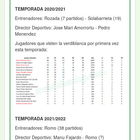
TEMPORADA 2020/2021
Entrenadores: Rozada (7 partidos) - Solabarrieta (19)
Director Deportivo: Jose Mari Amorrortu - Pedro
Menendez
Jugadores que visten la verdiblanca por primera vez
esta temporada:
TEMPORADA 2021/2022
Entrenadores: Romo (38 partidos)
Director Deportivo: Manu Fajardo - Romo (?)