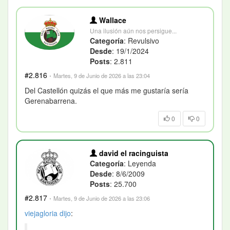
Wallace
Una ilusión aún nos persigue...
Categoría
: Revulsivo
Desde
: 19/1/2024
Posts
: 2.811
#2.816
·
Martes, 9 de Junio de 2026 a las 23:04
Del Castellón quizás el que más me gustaría sería
Gerenabarrena.
0
0
david el racinguista
Categoría
: Leyenda
Desde
: 8/6/2009
Posts
: 25.700
#2.817
·
Martes, 9 de Junio de 2026 a las 23:06
viejagloria
dijo
: