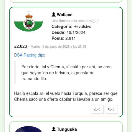
Wallace
Una ilusión aún nos persigue...
Categoría
: Revulsivo
Desde
: 19/1/2024
Posts
: 2.811
#2.823
·
Martes, 9 de Junio de 2026 a las 23:35
DSA.Racing
dijo
:
Por cierto Jal y Chema, si están por ahí, no creo
que hayan ido de turismo, algo estarán
tramando fijo.
Hacía escala alli el vuelo hacia Turquía, parece ser que
Chema sacó una oferta capilar si llevaba a un amigo.
0
0
Tunguska