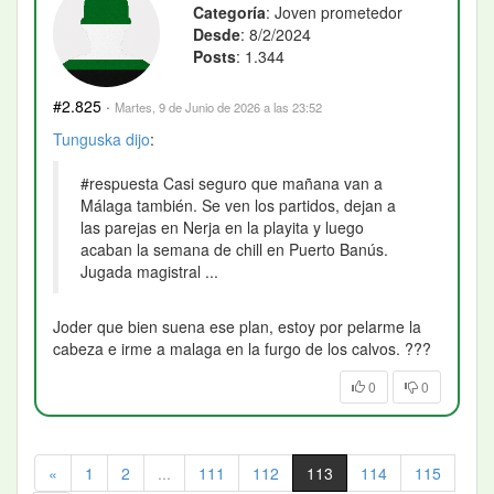
Categoría
: Joven prometedor
Desde
: 8/2/2024
Posts
: 1.344
#2.825
·
Martes, 9 de Junio de 2026 a las 23:52
Tunguska
dijo
:
#respuesta Casi seguro que mañana van a
Málaga también. Se ven los partidos, dejan a
las parejas en Nerja en la playita y luego
acaban la semana de chill en Puerto Banús.
Jugada magistral ...
Joder que bien suena ese plan, estoy por pelarme la
cabeza e irme a malaga en la furgo de los calvos. ???
0
0
«
1
2
...
111
112
113
114
115