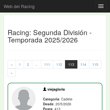
Web del Racing
Racing: Segunda División -
Temporada 2025/2026
«
1
2
...
111
112
113
114
115
»
viejagloria
-
Categoría
: Cadete
Desde
: 20/5/2026
Posts
: 413