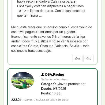
habia recomendado a Calatrava para el
Espanyol y estarian dispuestos a pagar unos
10-12 millones de euros. Con lo cual entiendo
que terminará ...
Me cuesta creer que un equipo como el espanyol o de
ese nivel pague 12 millones por un jugador.
Economicamente salvo los 5-6 primeros de la liga
andan todos muy justitos y no se ven traspasos por
esas cifras.Getafe, Osasuna ,Valencia, Sevilla... todo
cesiones o traspasos bajos.
0
0
DSA.Racing
Seña de racinguismo
Categoría
: Joven prometedor
Desde
: 9/8/2025
Posts
: 1.488
#2.821
·
Martes, 9 de Junio de 2026 a las 23:29