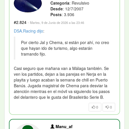
Categoría
: Revulsivo
Desde
: 12/7/2007
Posts
: 3.936
#2.824
·
Martes, 9 de Junio de 2026 a las 23:46
DSA.Racing
dijo
:
Por cierto Jal y Chema, si están por ahí, no creo
que hayan ido de turismo, algo estarán
tramando fijo.
Casi seguro que mañana van a Málaga también. Se
ven los partidos, dejan a las parejas en Nerja en la
playita y luego acaban la semana de chill en Puerto
Banús. Jugada magistral de Chema para desviar la
atención mientras en el móvil va siguiendo los pasos
del delantero que le gusta del Brasileirão Serie B.
0
0
Manu_af