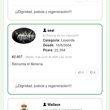
¡¡¡Dignidad, justicia y regeneración!!!
seal
El Racing de los cojones!!!!
Categoría
: Leyenda
Desde
: 16/8/2004
Posts
: 22.354
#2.807
·
Martes, 9 de Junio de 2026 a las 22:56
Remonta el Almería.
0
0
¡¡¡Dignidad, justicia y regeneración!!!
Wallace
Una ilusión aún nos persigue...