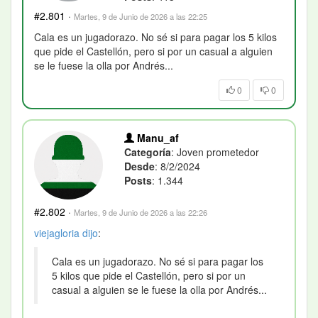
#2.801
·
Martes, 9 de Junio de 2026 a las 22:25
Cala es un jugadorazo. No sé si para pagar los 5 kilos
que pide el Castellón, pero si por un casual a alguien
se le fuese la olla por Andrés...
0
0
Manu_af
Categoría
: Joven prometedor
Desde
: 8/2/2024
Posts
: 1.344
#2.802
·
Martes, 9 de Junio de 2026 a las 22:26
viejagloria
dijo
:
Cala es un jugadorazo. No sé si para pagar los
5 kilos que pide el Castellón, pero si por un
casual a alguien se le fuese la olla por Andrés...