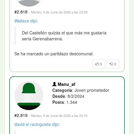
#2.818
·
Martes, 9 de Junio de 2026 a las 23:09
Wallace
dijo
:
Del Castellón quizás el que más me gustaría
sería Gerenabarrena.
Se ha marcado un partidazo descomunal.
0
0
Manu_af
Categoría
: Joven prometedor
Desde
: 8/2/2024
Posts
: 1.344
#2.819
·
Martes, 9 de Junio de 2026 a las 23:15
david el racinguista
dijo
: