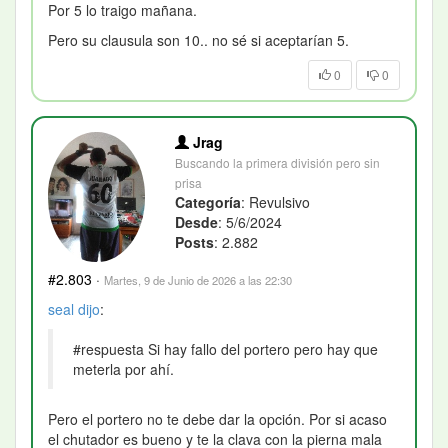
Por 5 lo traigo mañana.
Pero su clausula son 10.. no sé si aceptarían 5.
0
0
Jrag
Buscando la primera división pero sin
prisa
Categoría
: Revulsivo
Desde
: 5/6/2024
Posts
: 2.882
#2.803
·
Martes, 9 de Junio de 2026 a las 22:30
seal
dijo
:
#respuesta Si hay fallo del portero pero hay que
meterla por ahí.
Pero el portero no te debe dar la opción. Por si acaso
el chutador es bueno y te la clava con la pierna mala