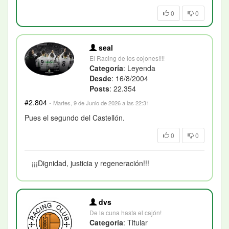
0
0
seal
El Racing de los cojones!!!!
Categoría
: Leyenda
Desde
: 16/8/2004
Posts
: 22.354
#2.804
·
Martes, 9 de Junio de 2026 a las 22:31
Pues el segundo del Castellón.
0
0
¡¡¡Dignidad, justicia y regeneración!!!
dvs
De la cuna hasta el cajón!
Categoría
: Titular