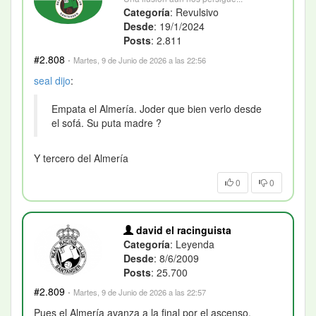
Categoría
: Revulsivo
Desde
: 19/1/2024
Posts
: 2.811
#2.808
·
Martes, 9 de Junio de 2026 a las 22:56
seal
dijo
:
Empata el Almería. Joder que bien verlo desde
el sofá. Su puta madre ?
Y tercero del Almería
0
0
david el racinguista
Categoría
: Leyenda
Desde
: 8/6/2009
Posts
: 25.700
#2.809
·
Martes, 9 de Junio de 2026 a las 22:57
Pues el Almería avanza a la final por el ascenso.