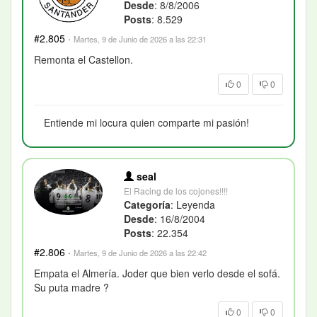
Desde
: 8/8/2006
Posts
: 8.529
#2.805
·
Martes, 9 de Junio de 2026 a las 22:31
Remonta el Castellon.
0
0
Entiende mi locura quien comparte mi pasión!
seal
El Racing de los cojones!!!!
Categoría
: Leyenda
Desde
: 16/8/2004
Posts
: 22.354
#2.806
·
Martes, 9 de Junio de 2026 a las 22:42
Empata el Almería. Joder que bien verlo desde el sofá.
Su puta madre ?
0
0