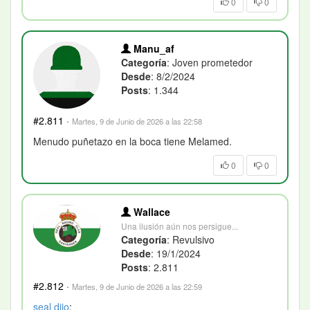
0
0
Manu_af
Categoría
: Joven prometedor
Desde
: 8/2/2024
Posts
: 1.344
#2.811
·
Martes, 9 de Junio de 2026 a las 22:58
Menudo puñetazo en la boca tiene Melamed.
0
0
Wallace
Una ilusión aún nos persigue...
Categoría
: Revulsivo
Desde
: 19/1/2024
Posts
: 2.811
#2.812
·
Martes, 9 de Junio de 2026 a las 22:59
seal
dijo
: