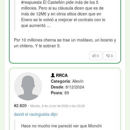
#respuesta El Castellón pide más de los 5
millones. Pero si su cláusula dicen que es de
más de 12M€ y en otros sitios dicen que en
Enero se le volvió a mejorar el contrato con lo
que aumentó ...
Por 10 millones chema se trae un moldavo, un bosnio y
un chileno. Y le sobran 5.
0
0
RRCA
Categoría
: Alevín
Desde
: 8/12/2024
Posts
: 89
#2.820
·
Martes, 9 de Junio de 2026 a las 23:26
david el racinguista
dijo
:
Hace no mucho me pareció ver que Monchi