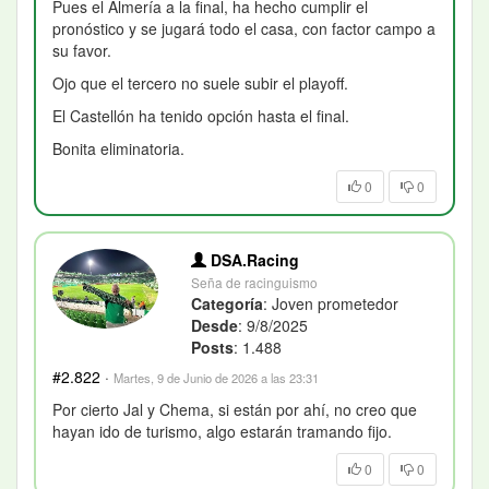
Pues el Almería a la final, ha hecho cumplir el
pronóstico y se jugará todo el casa, con factor campo a
su favor.
Ojo que el tercero no suele subir el playoff.
El Castellón ha tenido opción hasta el final.
Bonita eliminatoria.
0
0
DSA.Racing
Seña de racinguismo
Categoría
: Joven prometedor
Desde
: 9/8/2025
Posts
: 1.488
#2.822
·
Martes, 9 de Junio de 2026 a las 23:31
Por cierto Jal y Chema, si están por ahí, no creo que
hayan ido de turismo, algo estarán tramando fijo.
0
0