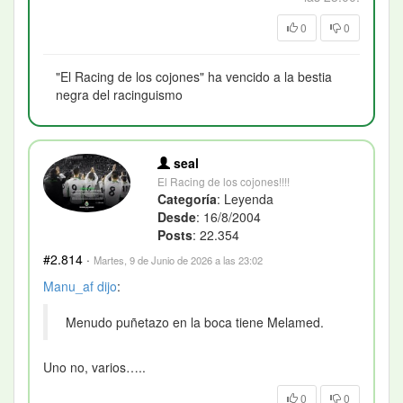
0
0
"El Racing de los cojones" ha vencido a la bestia
negra del racinguismo
seal
El Racing de los cojones!!!!
Categoría
: Leyenda
Desde
: 16/8/2004
Posts
: 22.354
#2.814
·
Martes, 9 de Junio de 2026 a las 23:02
Manu_af
dijo
:
Menudo puñetazo en la boca tiene Melamed.
Uno no, varios…..
0
0