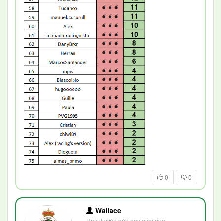
0
0
Wallace
Una ilusión aún nos persigue...