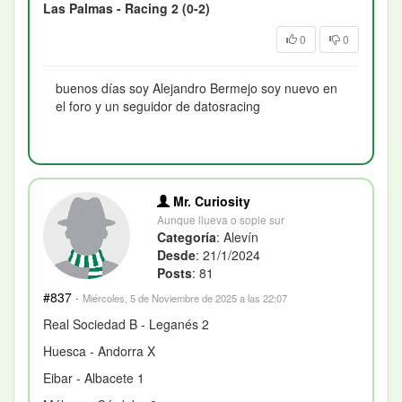
Las Palmas - Racing 2 (0-2)
0
0
buenos días soy Alejandro Bermejo soy nuevo en
el foro y un seguidor de datosracing
Mr. Curiosity
Aunque llueva o sople sur
Categoría
: Alevín
Desde
: 21/1/2024
Posts
: 81
#837
·
Miércoles, 5 de Noviembre de 2025 a las 22:07
Real Sociedad B - Leganés 2
Huesca - Andorra X
Eibar - Albacete 1