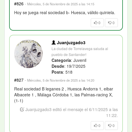
#826
·
Miércoles, 5 de Noviembre de 2025 a las 14:15
Hoy se juega real sociedad b- Huesca, válido quiniela.
0
0
Juanjuzgado3
La ciudad de Torrelavega saluda al
pueblo de Santander!
Categoría
: Juvenil
Desde
: 19/7/2025
Posts
: 518
#827
·
Miércoles, 5 de Noviembre de 2025 a las 14:20
Real sociedad B leganes 2 , Huesca Andorra 1, eibar
Albacete 1 , Málaga Córdoba 1, las Palmas-racing X,
(1-1)
Juanjuzgado3 editó el mensaje el 6/11/2025 a las
11:22.
0
0