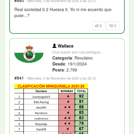
#840
·
Miércoles, 5 de Noviembre de 2025 a las 23:12
Real sociedad b 2 Huesca 0. Yo ni me acuerdo que
puse...?
0
0
Wallace
Una ilusión aún nos persigue...
Categoría
: Revulsivo
Desde
: 19/1/2024
Posts
: 2.799
#841
·
Miércoles, 5 de Noviembre de 2025 a las 23:12