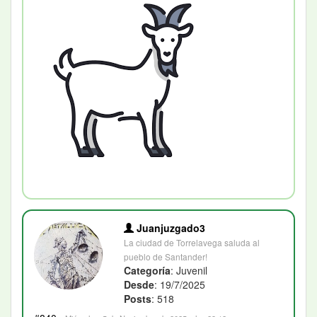
Juanjuzgado3
La ciudad de Torrelavega saluda al
pueblo de Santander!
Categoría
: Juvenil
Desde
: 19/7/2025
Posts
: 518