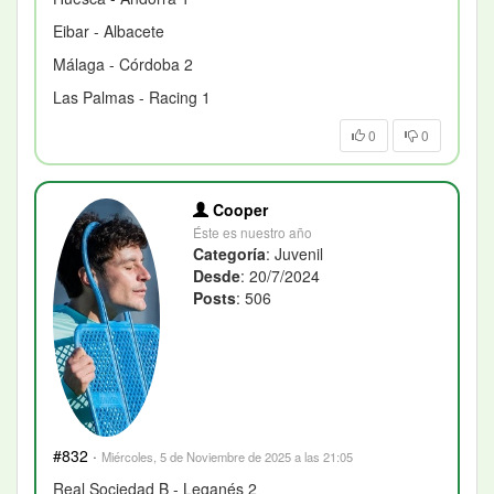
Eibar - Albacete
Málaga - Córdoba 2
Las Palmas - Racing 1
0
0
Cooper
Éste es nuestro año
Categoría
: Juvenil
Desde
: 20/7/2024
Posts
: 506
#832
·
Miércoles, 5 de Noviembre de 2025 a las 21:05
Real Sociedad B - Leganés 2