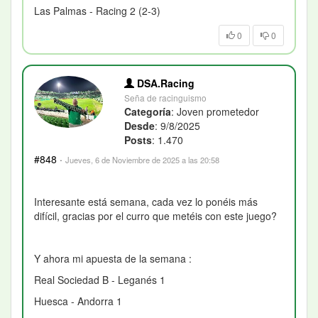
Las Palmas - Racing 2 (2-3)
0
0
DSA.Racing
Seña de racinguismo
Categoría
: Joven prometedor
Desde
: 9/8/2025
Posts
: 1.470
#848
·
Jueves, 6 de Noviembre de 2025 a las 20:58
Interesante está semana, cada vez lo ponéis más
difícil, gracias por el curro que metéis con este juego
?
Y ahora mi apuesta de la semana :
Real Sociedad B - Leganés 1
Huesca - Andorra 1