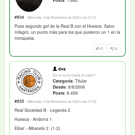
Posts
: 1.682
#834
·
Miércoles, 5 de Noviembre de 2025 a las 21:51
Pues segundo gol de la Real B con el Huesca. Salvo
milagro, un punto más para los que pusieron un 1 en la
miniquiela.
0
0
dvs
De la cuna hasta el cajón!
Categoría
: Titular
Desde
: 8/8/2006
Posts
: 8.459
#835
·
Miércoles, 5 de Noviembre de 2025 a las 21:52
Real Sociedad B - Leganés 2
Huesca - Andorra 1
Eibar - Albacete 2 (1-2)