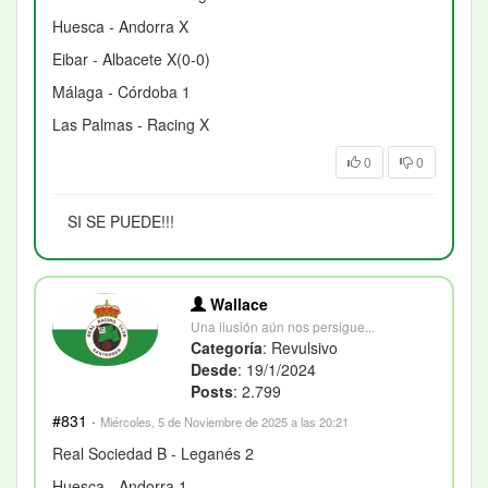
Huesca - Andorra X
Eibar - Albacete X(0-0)
Málaga - Córdoba 1
Las Palmas - Racing X
0
0
SI SE PUEDE!!!
Wallace
Una ilusión aún nos persigue...
Categoría
: Revulsivo
Desde
: 19/1/2024
Posts
: 2.799
#831
·
Miércoles, 5 de Noviembre de 2025 a las 20:21
Real Sociedad B - Leganés 2
Huesca - Andorra 1