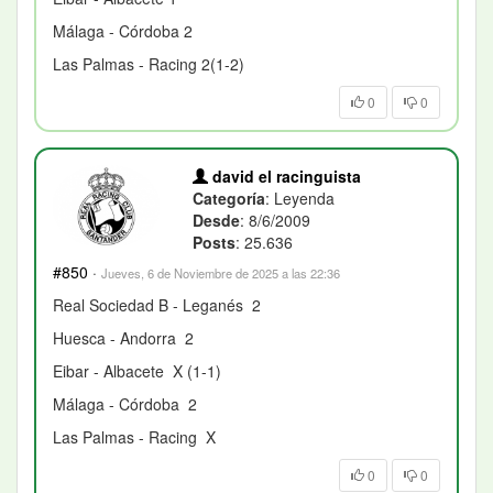
Málaga - Córdoba 2
Las Palmas - Racing 2(1-2)
0
0
david el racinguista
Categoría
: Leyenda
Desde
: 8/6/2009
Posts
: 25.636
#850
·
Jueves, 6 de Noviembre de 2025 a las 22:36
Real Sociedad B - Leganés 2
Huesca - Andorra 2
Eibar - Albacete X (1-1)
Málaga - Córdoba 2
Las Palmas - Racing X
0
0