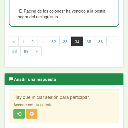
"El Racing de los cojones" ha vencido a la bestia
negra del racinguismo
«
1
2
...
32
33
34
35
36
...
88
89
»
Añadir una respuesta
Hay que iniciar sesión para participar.
Accede con tu cuenta