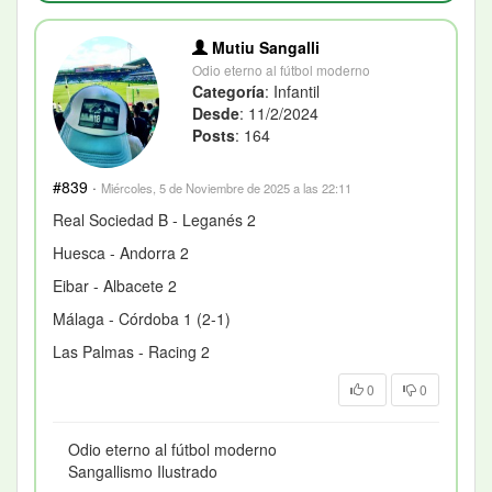
Mutiu Sangalli
Odio eterno al fútbol moderno
Categoría
: Infantil
Desde
: 11/2/2024
Posts
: 164
#839
·
Miércoles, 5 de Noviembre de 2025 a las 22:11
Real Sociedad B - Leganés 2
Huesca - Andorra 2
Eibar - Albacete 2
Málaga - Córdoba 1 (2-1)
Las Palmas - Racing 2
0
0
Odio eterno al fútbol moderno
Sangallismo Ilustrado