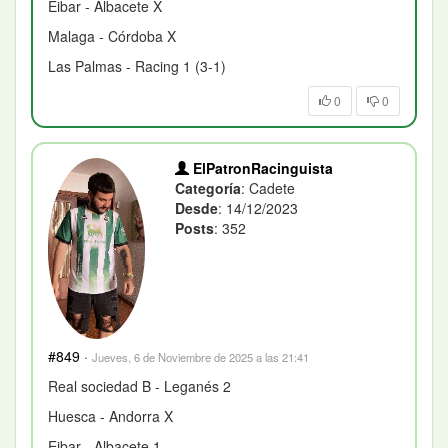
Eibar - Albacete X
Malaga - Córdoba X
Las Palmas - Racing 1 (3-1)
0
0
ElPatronRacinguista
Categoría
: Cadete
Desde
: 14/12/2023
Posts
: 352
#849
·
Jueves, 6 de Noviembre de 2025 a las 21:41
Real sociedad B - Leganés 2
Huesca - Andorra X
Eibar - Albacete 1