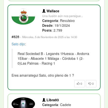
Wallace
Una ilusión aún nos persigue...
Categoría
: Revulsivo
Desde
: 19/1/2024
Posts
: 2.799
#828
·
Miércoles, 5 de Noviembre de 2025 a las 14:30
Sato
dijo
:
Real Sociedad B - Leganés 1Huesca - Andorra
1Eibar - Albacete 1 Málaga - Córdoba 1 (2-
0)Las Palmas - Racing 1
Eres amarrategui Sato, otro pleno de 1 ?
0
0
Libra93
Categoría
: Cadete