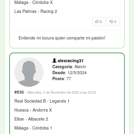
Málaga - Córdoba X
Las Palmas - Racing 2
0
0
Entiende mi locura quien comparte mi pasión!
alexracing31
Categoría
: Alevín
Desde
: 12/5/2024
Posts
: 77
#836
·
Miércoles, 5 de Noviembre de 2025 a las 22:03
Real Sociedad B - Leganés 1
Huesca - Andorra X
Eibar - Albacete 2
Málaga - Córdoba 1