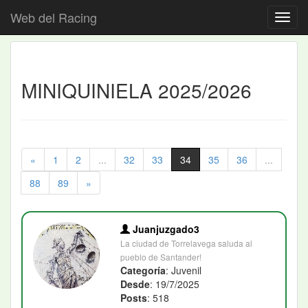
Web del Racing
MINIQUINIELA 2025/2026
«
1
2
...
32
33
34
35
36
...
88
89
»
Juanjuzgado3
La ciudad de Torrelavega saluda al
pueblo de Santander!
Categoría
: Juvenil
Desde
: 19/7/2025
Posts
: 518