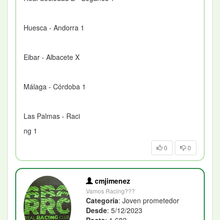
Huesca - Andorra 1
Eibar - Albacete X
Málaga - Córdoba 1
Las Palmas - Raci
ng 1
0
0
cmjimenez
Vamos Racing???
Categoría
: Joven prometedor
Desde
: 5/12/2023