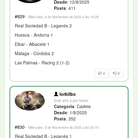
Desde
: 12/8/2025
Posts
: 411
#829
·
Miércoles, 5 de Noviembre de 2025 a las 16:29
Real Sociedad B - Leganés 2
Huesca - Andorra 1
Eibar - Albacete 1
Málaga - Córdoba 2
Las Palmas - Racing 2 (1-2)
0
0
lorbilbo
Este año a por todas
Categoría
: Cadete
Desde
: 1/8/2025
Posts
: 352
#830
·
Miércoles, 5 de Noviembre de 2025 a las 20:10
Real Sociedad B - Leganés 1