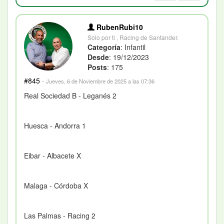
RubenRubi10
Solo por ti , Racing de Santander.
Categoría
: Infantil
Desde
: 19/12/2023
Posts
: 175
#845
·
Jueves, 6 de Noviembre de 2025 a las 07:36
Real Sociedad B - Leganés 2
Huesca - Andorra 1
Eibar - Albacete X
Malaga - Córdoba X
Las Palmas - Racing 2