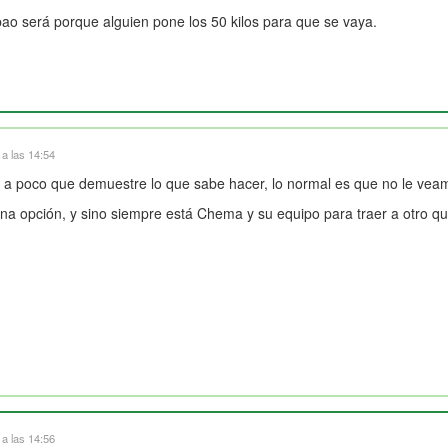
lbao será porque alguien pone los 50 kilos para que se vaya.
a las 14:54
 a poco que demuestre lo que sabe hacer, lo normal es que no le vea
a opción, y sino siempre está Chema y su equipo para traer a otro qu
a las 14:56