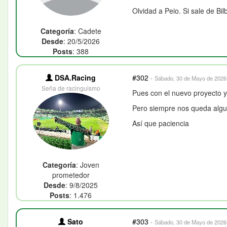
Olvidad a Peio. Si sale de Bi
Categoría
: Cadete
Desde
: 20/5/2026
Posts
: 388
DSA.Racing
#302
·
Sábado, 30 de Mayo de 2026 
Seña de racinguismo
Pues con el nuevo proyecto y
Pero siempre nos queda algun
Así que paciencia
Categoría
: Joven
prometedor
Desde
: 9/8/2025
Posts
: 1.476
Sato
#303
·
Sábado, 30 de Mayo de 2026 