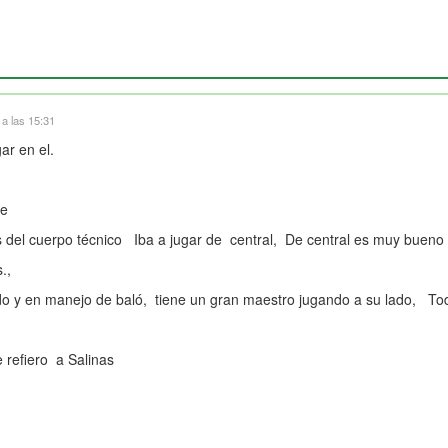
a las 15:31
r en el.
de
 del cuerpo técnico Iba a jugar de central, De central es muy bueno Pe
s.,
 y en manejo de baló, tiene un gran maestro jugando a su lado, To
e refiero a Salinas