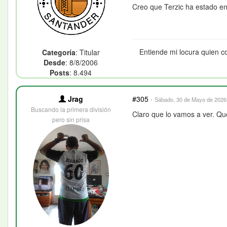
Creo que Terzic ha estado en
Entiende mi locura quien c
Categoría
: Titular
Desde
: 8/8/2006
Posts
: 8.494
Jrag
#305
·
Sábado, 30 de Mayo de 2026 
Buscando la primera división
Claro que lo vamos a ver. Que
pero sin prisa