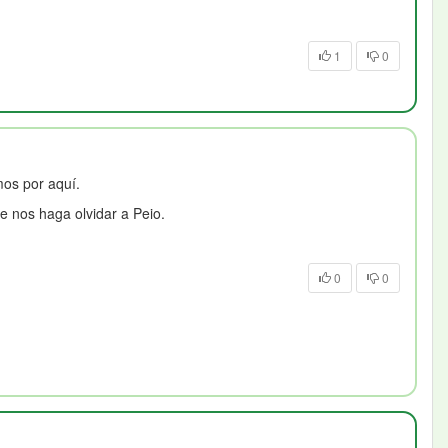
1
0
mos por aquí.
e nos haga olvidar a Peio.
0
0