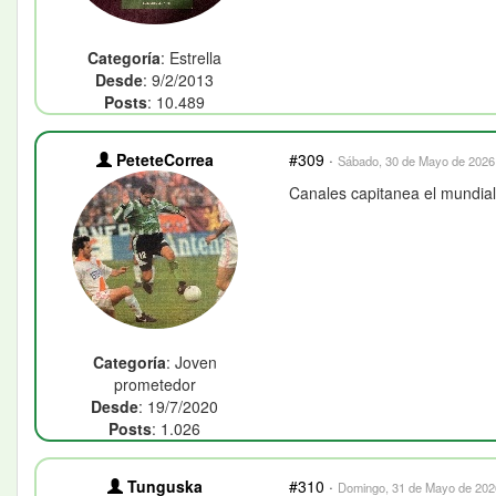
Categoría
: Estrella
Desde
: 9/2/2013
Posts
: 10.489
PeteteCorrea
#309
·
Sábado, 30 de Mayo de 2026 
Canales capitanea el mundia
Categoría
: Joven
prometedor
Desde
: 19/7/2020
Posts
: 1.026
Tunguska
#310
·
Domingo, 31 de Mayo de 2026