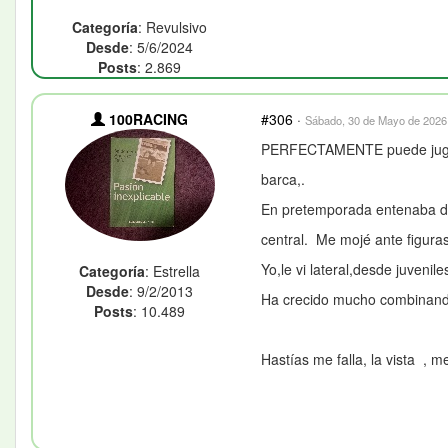
Categoría
: Revulsivo
Desde
: 5/6/2024
Posts
: 2.869
100RACING
#306
·
Sábado, 30 de Mayo de 2026 
PERFECTAMENTE puede juga
barca,.
En pretemporada entenaba 
central. Me mojé ante figuras
Yo,le vi lateral,desde juvenile
Categoría
: Estrella
Desde
: 9/2/2013
Ha crecido mucho combinando
Posts
: 10.489
Hastías me falla, la vista , m