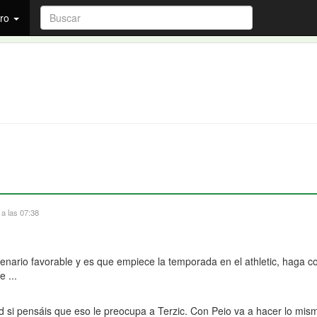
ro
a las 07:38
enario favorable y es que empiece la temporada en el athletic, haga c
e ...
d si pensáis que eso le preocupa a Terzic. Con Peio va a hacer lo mis