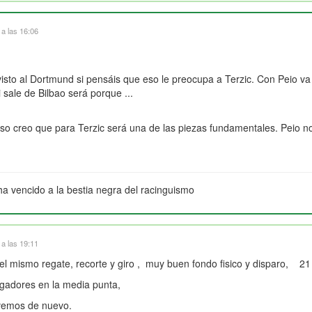
a las 16:06
isto al Dortmund si pensáis que eso le preocupa a Terzic. Con Peio va
 sale de Bilbao será porque ...
so creo que para Terzic será una de las piezas fundamentales. Peio no
ha vencido a la bestia negra del racinguismo
a las 19:11
l mismo regate, recorte y giro , muy buen fondo fisico y disparo, 2
ugadores en la media punta,
 vemos de nuevo.