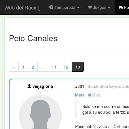
Web del Racing
Temporada
Juegos
Fo
Peio Canales
«
1
2
...
11
12
13
viejagloria
#301
·
Sábado, 30 de Mayo de 2026 
-
Manu_af
dijo
:
Solo se me ocurre un esc
gol a su equipo, a terzic s
Poco habéis visto al Dortmun