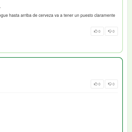
a.
legue hasta arriba de cerveza va a tener un puesto claramente
0
0
0
0