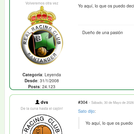
Volveremos otra vez
Yo aquí, lo que os puedo deci
Dueño de una pasión
Categoría
: Leyenda
Desde
: 31/1/2008
Posts
: 24.123
dvs
#304
·
Sábado, 30 de Mayo de 2026 
De la cuna hasta el cajón!
Sato
dijo
:
Yo aquí, lo que os puedo 