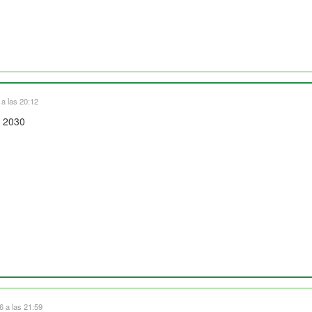
a las 20:12
l 2030
 a las 21:59