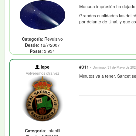
Menuda impresión ha dejado,
Grandes cualidades las del c
por delante de Unai, y que c
Categoría
: Revulsivo
Desde
: 12/7/2007
Posts
: 3.934
lepe
#311
·
Domingo, 31 de Mayo de 2026
Volveremos otra vez
Minutos va a tener, Sancet s
Categoría
: Infantil