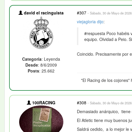
david el racinguista
#307
·
Sábado, 30 de Mayo de 2026 
viejagloria
dijo
:
#respuesta Poco habéis v
equipo. Olvidad a Peio. Si
Coincido. Precisamente por e
Categoría
: Leyenda
Desde
: 8/6/2009
Posts
: 25.662
"El Racing de los cojones" 
100RACING
#308
·
Sábado, 30 de Mayo de 2026 
Demasiado anárquico, tiene e
El Atletic tiene muy buenos j
Saldrá cedido, a lo mejor le