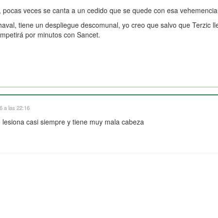
 pocas veces se canta a un cedido que se quede con esa vehemenci
haval, tiene un despliegue descomunal, yo creo que salvo que Terzic l
ompetirá por minutos con Sancet.
 a las 22:16
e lesiona casi siempre y tiene muy mala cabeza