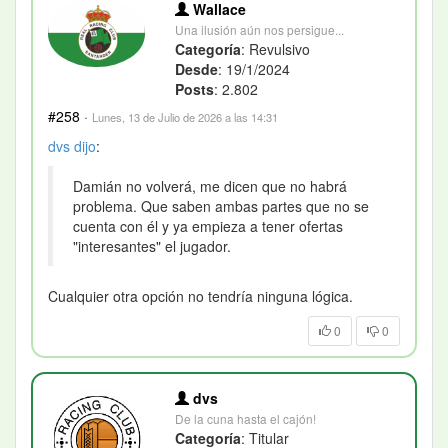
Wallace
Una ilusión aún nos persigue...
Categoría
: Revulsivo
Desde
: 19/1/2024
Posts
: 2.802
#258
·
Lunes, 13 de Julio de 2026 a las 14:31
dvs
dijo
:
Damián no volverá, me dicen que no habrá
problema. Que saben ambas partes que no se
cuenta con él y ya empieza a tener ofertas
"interesantes" el jugador.
Cualquier otra opción no tendría ninguna lógica.
0
0
dvs
De la cuna hasta el cajón!
Categoría
: Titular