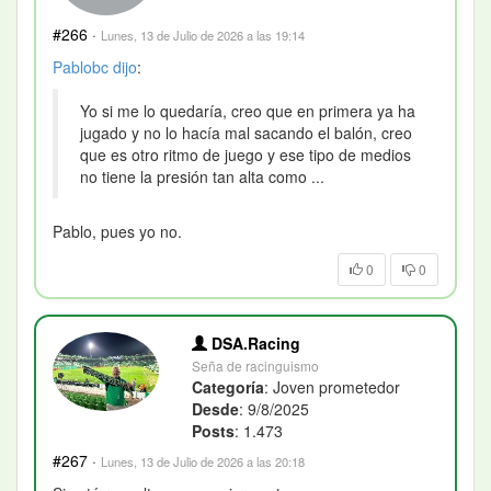
#266
·
Lunes, 13 de Julio de 2026 a las 19:14
Pablobc
dijo
:
Yo si me lo quedaría, creo que en primera ya ha
jugado y no lo hacía mal sacando el balón, creo
que es otro ritmo de juego y ese tipo de medios
no tiene la presión tan alta como ...
Pablo, pues yo no.
0
0
DSA.Racing
Seña de racinguismo
Categoría
: Joven prometedor
Desde
: 9/8/2025
Posts
: 1.473
#267
·
Lunes, 13 de Julio de 2026 a las 20:18