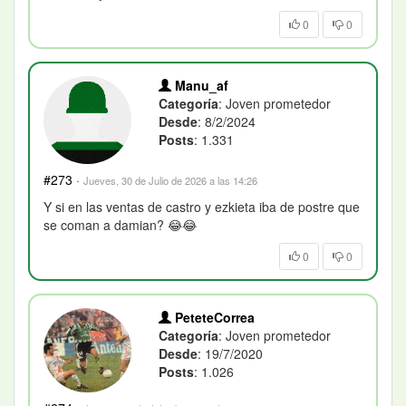
0
0
Manu_af
Categoría
: Joven prometedor
Desde
: 8/2/2024
Posts
: 1.331
#273
·
Jueves, 30 de Julio de 2026 a las 14:26
Y si en las ventas de castro y ezkieta iba de postre que
se coman a damian? 😂😂
0
0
PeteteCorrea
Categoría
: Joven prometedor
Desde
: 19/7/2020
Posts
: 1.026