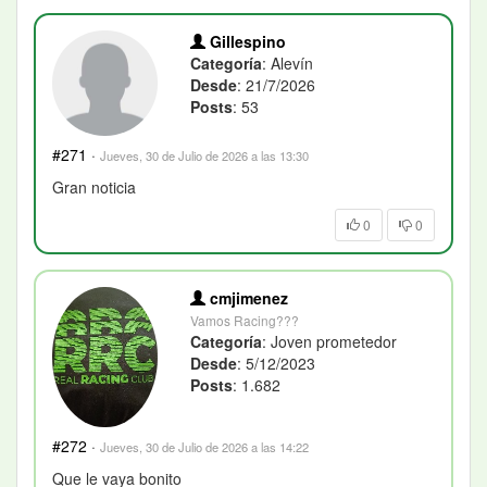
Gillespino
Categoría
: Alevín
Desde
: 21/7/2026
Posts
: 53
#271
·
Jueves, 30 de Julio de 2026 a las 13:30
Gran noticia
0
0
cmjimenez
Vamos Racing???
Categoría
: Joven prometedor
Desde
: 5/12/2023
Posts
: 1.682
#272
·
Jueves, 30 de Julio de 2026 a las 14:22
Que le vaya bonito