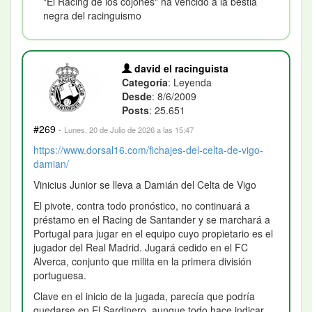
"El Racing de los cojones" ha vencido a la bestia
negra del racinguismo
david el racinguista
Categoría
: Leyenda
Desde
: 8/6/2009
Posts
: 25.651
#269
·
Lunes, 20 de Julio de 2026 a las 15:47
https://www.dorsal16.com/fichajes-del-celta-de-vigo-
damian/
Vinicius Junior se lleva a Damián del Celta de Vigo
El pivote, contra todo pronóstico, no continuará a
préstamo en el Racing de Santander y se marchará a
Portugal para jugar en el equipo cuyo propietario es el
jugador del Real Madrid. Jugará cedido en el FC
Alverca, conjunto que milita en la primera división
portuguesa.
Clave en el inicio de la jugada, parecía que podría
quedarse en El Sardinero, aunque todo hace indicar