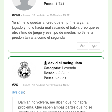
Posts
: 1.741
#260
·
Lunes, 13 de Julio de 2026 a las 15:22
Yo si me lo quedaría, creo que en primera ya ha
jugado y no lo hacía mal sacando el balón, creo que es
otro ritmo de juego y ese tipo de medios no tiene la
presión tan alta como el segunda
0
0
david el racinguista
Categoría
: Leyenda
Desde
: 8/6/2009
Posts
: 25.651
#261
·
Lunes, 13 de Julio de 2026 a las 16:07
dvs
dijo
:
Damián no volverá, me dicen que no habrá
problema. Que saben ambas partes que no se
cuenta con él y ya empieza a tener ofertas