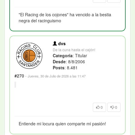
"El Racing de los cojones" ha vencido a la bestia
negra del racinguismo
dvs
De la cuna hasta el cajón!
Categoría
: Titular
Desde
: 8/8/2006
Posts
: 8.481
#270
·
Jueves, 30 de Julio de 2026 a las 11:47
0
0
Entiende mi locura quien comparte mi pasión!