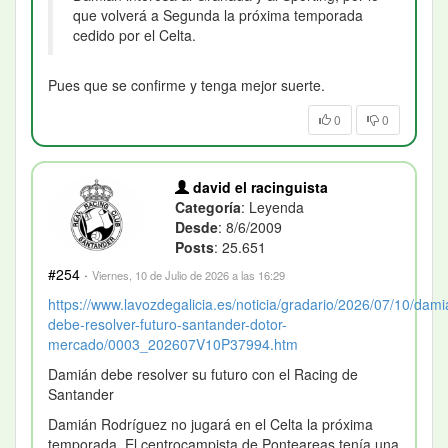
que volverá a Segunda la próxima temporada
cedido por el Celta.
Pues que se confirme y tenga mejor suerte.
0
0
david el racinguista
Categoría
: Leyenda
Desde
: 8/6/2009
Posts
: 25.651
#254
·
Viernes, 10 de Julio de 2026 a las 16:29
https://www.lavozdegalicia.es/noticia/gradario/2026/07/10/dami
debe-resolver-futuro-santander-dotor-
mercado/0003_202607V10P37994.htm
Damián debe resolver su futuro con el Racing de
Santander
Damián Rodríguez no jugará en el Celta la próxima
temporada. El centrocampista de Ponteareas tenía una