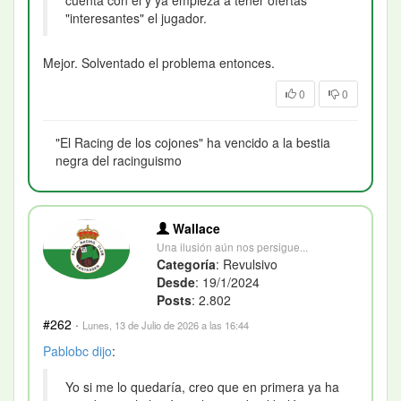
"interesantes" el jugador.
Mejor. Solventado el problema entonces.
0
0
"El Racing de los cojones" ha vencido a la bestia
negra del racinguismo
Wallace
Una ilusión aún nos persigue...
Categoría
: Revulsivo
Desde
: 19/1/2024
Posts
: 2.802
#262
·
Lunes, 13 de Julio de 2026 a las 16:44
Pablobc
dijo
:
Yo si me lo quedaría, creo que en primera ya ha