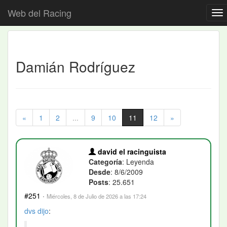
Web del Racing
Damián Rodríguez
«
1
2
...
9
10
11
12
»
david el racinguista
Categoría
: Leyenda
Desde
: 8/6/2009
Posts
: 25.651
#251
·
Miércoles, 8 de Julio de 2026 a las 17:24
dvs
dijo
: