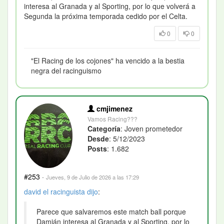
interesa al Granada y al Sporting, por lo que volverá a
Segunda la próxima temporada cedido por el Celta.
0
0
"El Racing de los cojones" ha vencido a la bestia
negra del racinguismo
cmjimenez
Vamos Racing???
Categoría
: Joven prometedor
Desde
: 5/12/2023
Posts
: 1.682
#253
·
Jueves, 9 de Julio de 2026 a las 17:29
david el racinguista
dijo
:
Parece que salvaremos este match ball porque
Damián interesa al Granada y al Sporting, por lo