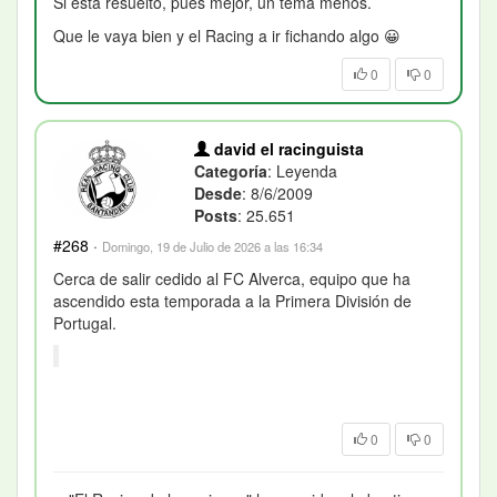
Si está resuelto, pues mejor, un tema menos.
Que le vaya bien y el Racing a ir fichando algo
😀
0
0
david el racinguista
Categoría
: Leyenda
Desde
: 8/6/2009
Posts
: 25.651
#268
·
Domingo, 19 de Julio de 2026 a las 16:34
Cerca de salir cedido al FC Alverca, equipo que ha
ascendido esta temporada a la Primera División de
Portugal.
0
0