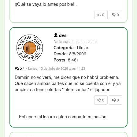
¡¡Qué se vaya lo antes posible!!.
0
0
dvs
De la cuna hasta el cajón!
Categoría
: Titular
Desde
: 8/8/2006
Posts
: 8.481
#257
·
Lunes, 13 de Julio de 2026 a las 14:23
Damián no volverá, me dicen que no habrá problema.
Que saben ambas partes que no se cuenta con él y ya
empieza a tener ofertas "interesantes" el jugador.
0
0
Entiende mi locura quien comparte mi pasión!