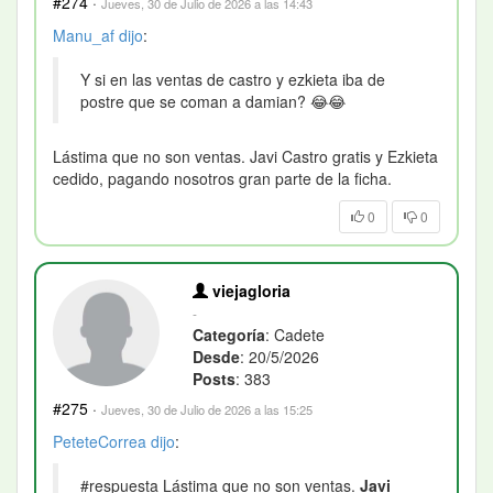
#274
·
Jueves, 30 de Julio de 2026 a las 14:43
Manu_af
dijo
:
Y si en las ventas de castro y ezkieta iba de
postre que se coman a damian? 😂😂
Lástima que no son ventas. Javi Castro gratis y Ezkieta
cedido, pagando nosotros gran parte de la ficha.
0
0
viejagloria
-
Categoría
: Cadete
Desde
: 20/5/2026
Posts
: 383
#275
·
Jueves, 30 de Julio de 2026 a las 15:25
PeteteCorrea
dijo
:
#respuesta Lástima que no son ventas.
Javi