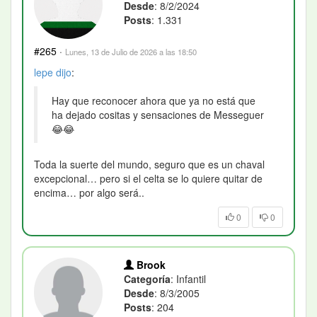
Desde
: 8/2/2024
Posts
: 1.331
#265
·
Lunes, 13 de Julio de 2026 a las 18:50
lepe
dijo
:
Hay que reconocer ahora que ya no está que
ha dejado cositas y sensaciones de Messeguer
😂😂
Toda la suerte del mundo, seguro que es un chaval
excepcional… pero si el celta se lo quiere quitar de
encima… por algo será..
0
0
Brook
Categoría
: Infantil
Desde
: 8/3/2005
Posts
: 204