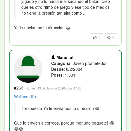
jugado y no lo hacía mal sacando el balón, creo
que es otro ritmo de juego y ese tipo de medios
no tiene la presión tan alta como ...
Ya le enviamos tu dirección 😁
0
0
Manu_af
Categoría
: Joven prometedor
Desde
: 8/2/2024
Posts
: 1.331
#263
·
Lunes, 13 de Julio de 2026 a las 17:23
Wallace
dijo
:
#respuesta Ya le enviamos tu dirección 😁
Que lo envíen a correos, porque menudo paquete! 😂
😂😂