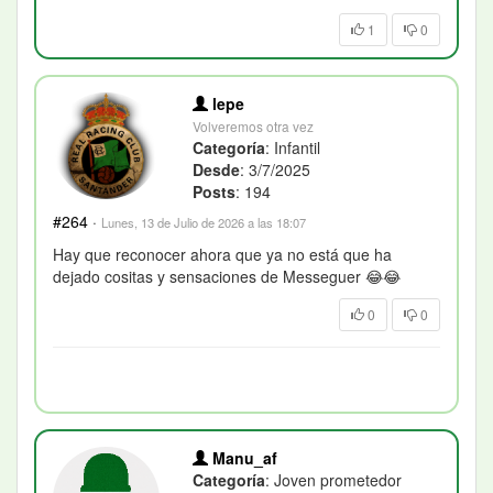
1
0
lepe
Volveremos otra vez
Categoría
: Infantil
Desde
: 3/7/2025
Posts
: 194
#264
·
Lunes, 13 de Julio de 2026 a las 18:07
Hay que reconocer ahora que ya no está que ha
dejado cositas y sensaciones de Messeguer 😂😂
0
0
Manu_af
Categoría
: Joven prometedor