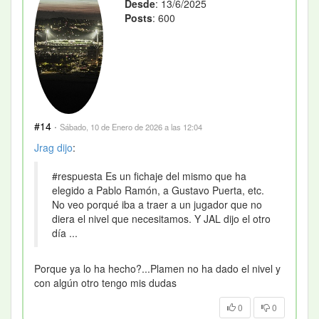
Desde
: 13/6/2025
Posts
: 600
#14
·
Sábado, 10 de Enero de 2026 a las 12:04
Jrag
dijo
:
#respuesta Es un fichaje del mismo que ha
elegido a Pablo Ramón, a Gustavo Puerta, etc.
No veo porqué iba a traer a un jugador que no
diera el nivel que necesitamos. Y JAL dijo el otro
día ...
Porque ya lo ha hecho?...Plamen no ha dado el nivel y
con algún otro tengo mis dudas
0
0