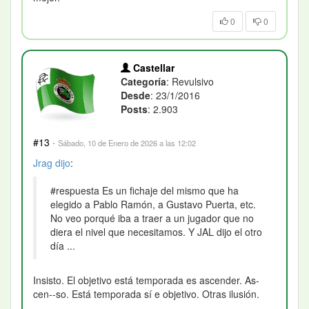
0
0
Castellar
Categoría
: Revulsivo
Desde
: 23/1/2016
Posts
: 2.903
#13
·
Sábado, 10 de Enero de 2026 a las 12:02
Jrag
dijo
:
#respuesta Es un fichaje del mismo que ha
elegido a Pablo Ramón, a Gustavo Puerta, etc.
No veo porqué iba a traer a un jugador que no
diera el nivel que necesitamos. Y JAL dijo el otro
día ...
Insisto. El objetivo está temporada es ascender. As-
cen--so. Está temporada sí e objetivo. Otras ilusión.