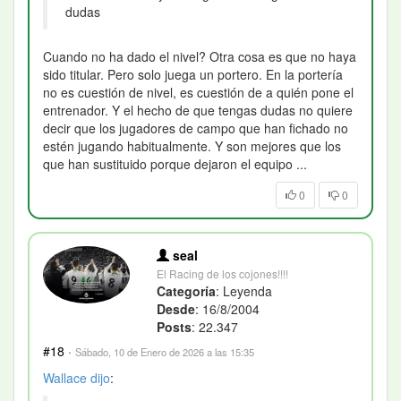
dudas
Cuando no ha dado el nivel? Otra cosa es que no haya
sido titular. Pero solo juega un portero. En la portería
no es cuestión de nivel, es cuestión de a quién pone el
entrenador. Y el hecho de que tengas dudas no quiere
decir que los jugadores de campo que han fichado no
estén jugando habitualmente. Y son mejores que los
que han sustituido porque dejaron el equipo ...
0
0
seal
El Racing de los cojones!!!!
Categoría
: Leyenda
Desde
: 16/8/2004
Posts
: 22.347
#18
·
Sábado, 10 de Enero de 2026 a las 15:35
Wallace
dijo
: