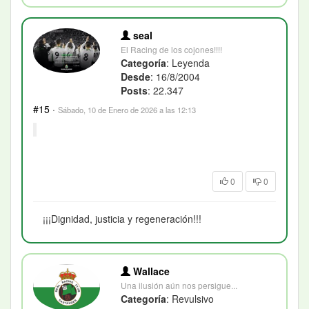
seal
El Racing de los cojones!!!!
Categoría
: Leyenda
Desde
: 16/8/2004
Posts
: 22.347
#15
·
Sábado, 10 de Enero de 2026 a las 12:13
0
0
¡¡¡Dignidad, justicia y regeneración!!!
Wallace
Una ilusión aún nos persigue...
Categoría
: Revulsivo