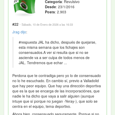
Categoría
: Revulsivo
Desde
: 23/1/2016
Posts
: 2.903
#22
·
Sábado, 10 de Enero de 2026 a las 16:33
Jrag
dijo
:
#respuesta JAL ha dicho, después de quejarse,
esta misma semana que los fichajes son
consensuados.A ver si resulta que si no se
asciende va a ser culpa de todos menos de
JAL. Tendremos que echar ...
Perdona que te contradiga pero yo lo de consensuado
no lo he escuchado. En cambio sí, previo a Valladolid
que hay peor equipo. Que hay una dirección deportiva
que es la que se encarga de las incorporaciónes, que
nadie le ha dicho que vaya a salir alguien (aunque
intuye que sí porque no juegan -Yeray-), que solo se
centra en el equipo, tema deportivo.
Ahora bien, consensuado seguramente. Porque si no