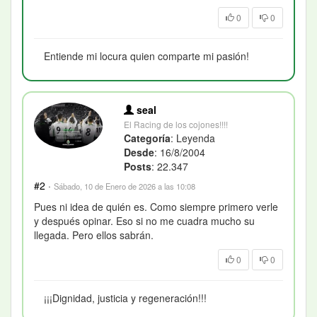
0
0
Entiende mi locura quien comparte mi pasión!
seal
El Racing de los cojones!!!!
Categoría
: Leyenda
Desde
: 16/8/2004
Posts
: 22.347
#2
·
Sábado, 10 de Enero de 2026 a las 10:08
Pues ni idea de quién es. Como siempre primero verle
y después opinar. Eso si no me cuadra mucho su
llegada. Pero ellos sabrán.
0
0
¡¡¡Dignidad, justicia y regeneración!!!