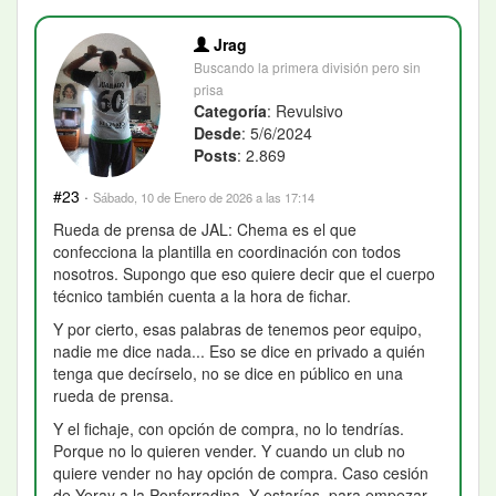
Jrag
Buscando la primera división pero sin
prisa
Categoría
: Revulsivo
Desde
: 5/6/2024
Posts
: 2.869
#23
·
Sábado, 10 de Enero de 2026 a las 17:14
Rueda de prensa de JAL: Chema es el que
confecciona la plantilla en coordinación con todos
nosotros. Supongo que eso quiere decir que el cuerpo
técnico también cuenta a la hora de fichar.
Y por cierto, esas palabras de tenemos peor equipo,
nadie me dice nada... Eso se dice en privado a quién
tenga que decírselo, no se dice en público en una
rueda de prensa.
Y el fichaje, con opción de compra, no lo tendrías.
Porque no lo quieren vender. Y cuando un club no
quiere vender no hay opción de compra. Caso cesión
de Yeray a la Ponferradina. Y estarías, para empezar,