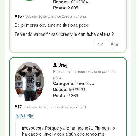
Desde
: 19/1/2024
Posts
: 2.805
#16
·
Sábado, 10 de Enero de 2026 a las 15:22
De primeras obviamente ilusiona poco.
Teniendo varias fichas libres y le dan ficha del filial?
0
0
Jrag
Buscando la primera división pero sin
prisa
Categoría
: Revulsivo
Desde
: 5/6/2024
Posts
: 2.869
#17
·
Sábado, 10 de Enero de 2026 a las 15:31
Igg81
dijo
:
#respuesta Porque ya lo ha hecho?...Plamen no
ha dado el nivel y con algún otro tengo mis