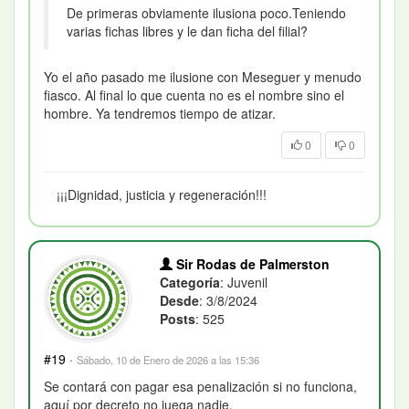
De primeras obviamente ilusiona poco.Teniendo
varias fichas libres y le dan ficha del filial?
Yo el año pasado me ilusione con Meseguer y menudo
fiasco. Al final lo que cuenta no es el nombre sino el
hombre. Ya tendremos tiempo de atizar.
0
0
¡¡¡Dignidad, justicia y regeneración!!!
Sir Rodas de Palmerston
Categoría
: Juvenil
Desde
: 3/8/2024
Posts
: 525
#19
·
Sábado, 10 de Enero de 2026 a las 15:36
Se contará con pagar esa penalización si no funciona,
aquí por decreto no juega nadie.