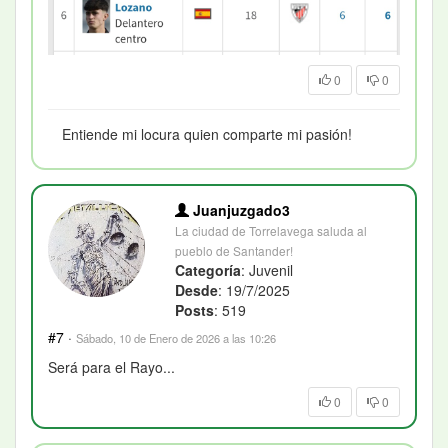
0
0
Entiende mi locura quien comparte mi pasión!
Juanjuzgado3
La ciudad de Torrelavega saluda al
pueblo de Santander!
Categoría
: Juvenil
Desde
: 19/7/2025
Posts
: 519
#7
·
Sábado, 10 de Enero de 2026 a las 10:26
Será para el Rayo...
0
0