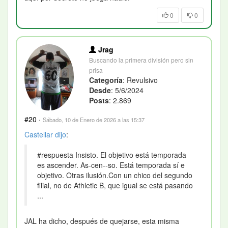
0
0
Jrag
Buscando la primera división pero sin
prisa
Categoría
: Revulsivo
Desde
: 5/6/2024
Posts
: 2.869
#20
·
Sábado, 10 de Enero de 2026 a las 15:37
Castellar
dijo
:
#respuesta Insisto. El objetivo está temporada
es ascender. As-cen--so. Está temporada sí e
objetivo. Otras ilusión.Con un chico del segundo
filial, no de Athletic B, que igual se está pasando
...
JAL ha dicho, después de quejarse, esta misma