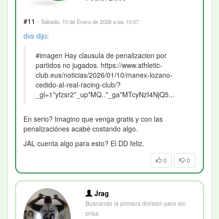
#11
·
Sábado, 10 de Enero de 2026 a las 10:57
dvs
dijo
:
#imagen Hay clausula de penalizacion por
partidos no jugados. https://www.athletic-
club.eus/noticias/2026/01/10/manex-lozano-
cedido-al-real-racing-club/?
_gl=1*yfzsr2*_up*MQ..*_ga*MTcyNzI4NjQ5...
En serio? Imagino que venga gratis y con las
penalizaciónes acabé costando algo.
JAL cuenta algo para esto? El DD feliz.
0
0
Jrag
Buscando la primera división pero sin
prisa