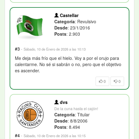
Castellar
Categoría
: Revulsivo
Desde
: 23/1/2016
Posts
: 2.903
#3
·
Sábado, 10 de Enero de 2026 a las 10:13
Me deja más frío que el hielo. Voy a por el orujo para
calentarme. No sé si sabrán o no, pero que el objetivo
es ascender.
0
0
dvs
De la cuna hasta el cajón!
Categoría
: Titular
Desde
: 8/8/2006
Posts
: 8.494
#4
·
Sábado, 10 de Enero de 2026 a las 10:15