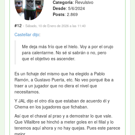
Categoría
: Revulsivo
Desde
: 5/6/2024
Posts
: 2.869
#12
·
Sábado, 10 de Enero de 2026 a las 11:40
Castellar
dijo
:
Me deja más frío que el hielo. Voy a por el orujo
para calentarme. No sé si sabrán o no, pero
que el objetivo es ascender.
Es un fichaje del mismo que ha elegido a Pablo
Ramón, a Gustavo Puerta, etc. No veo porqué iba a
traer a un jugador que no diera el nivel que
necesitamos.
Y JAL dijo el otro día que estaban de acuerdo él y
Chema en los jugadores que fichaban.
Así que el chaval al prao y a demostrar lo que vale.
Que Villalibre se hinchó a meter goles en el filial y lo
tenemos aquí ahora y no hay quejas. Pues este parece
mejor.