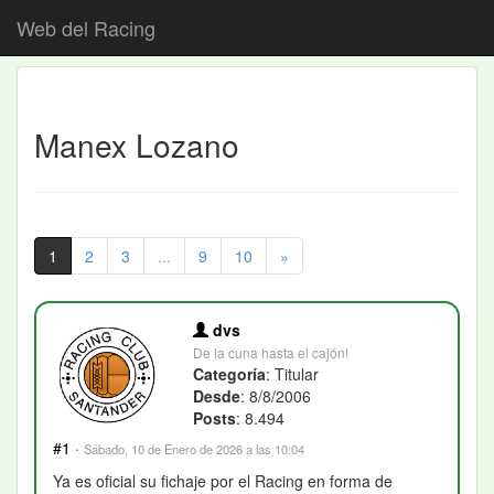
Web del Racing
Manex Lozano
1
2
3
...
9
10
»
dvs
De la cuna hasta el cajón!
Categoría
: Titular
Desde
: 8/8/2006
Posts
: 8.494
#1
·
Sábado, 10 de Enero de 2026 a las 10:04
Ya es oficial su fichaje por el Racing en forma de