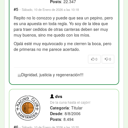
Posts
: 22.347
#5
·
Sábado, 10 de Enero de 2026 a las 10:18
Repito no lo conozco y puede que sea un pepino, pero
es una apuesta en toda regla. Yo soy de la idea que
para traer cedidos de otras canteras deben ser muy
muy buenos, sino me quedo con los míos.
Ojalá esté muy equivocado y me cierren la boca, pero
de primeras no me parece acertado.
0
0
¡¡¡Dignidad, justicia y regeneración!!!
dvs
De la cuna hasta el cajón!
Categoría
: Titular
Desde
: 8/8/2006
Posts
: 8.494
#6
·
Sábado, 10 de Enero de 2026 a las 10:20