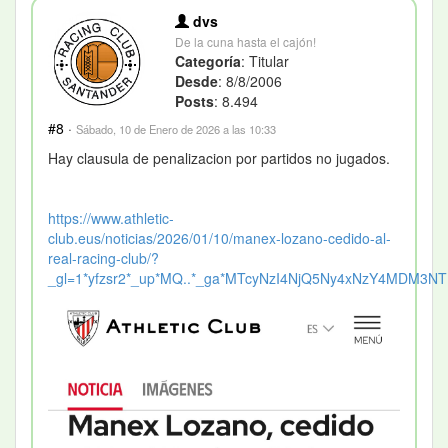
dvs
De la cuna hasta el cajón!
Categoría
: Titular
Desde
: 8/8/2006
Posts
: 8.494
#8
·
Sábado, 10 de Enero de 2026 a las 10:33
Hay clausula de penalizacion por partidos no jugados.
https://www.athletic-
club.eus/noticias/2026/01/10/manex-lozano-cedido-al-
real-racing-club/?
_gl=1*yfzsr2*_up*MQ..*_ga*MTcyNzI4NjQ5Ny4xNzY4MDM