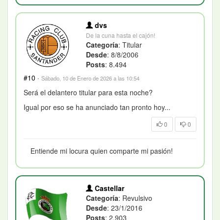
dvs
De la cuna hasta el cajón!
Categoría
: Titular
Desde
: 8/8/2006
Posts
: 8.494
#10
·
Sábado, 10 de Enero de 2026 a las 10:54
Será el delantero titular para esta noche?
Igual por eso se ha anunciado tan pronto hoy...
0
0
Entiende mi locura quien comparte mi pasión!
Castellar
Categoría
: Revulsivo
Desde
: 23/1/2016
Posts
: 2.903