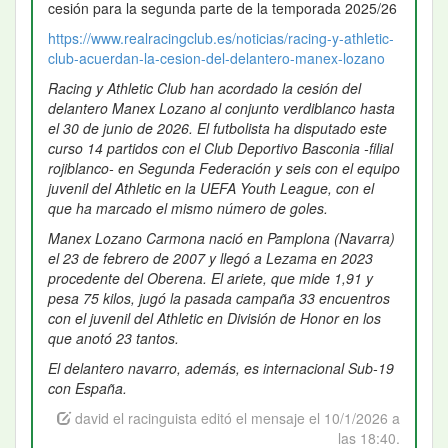
cesión para la segunda parte de la temporada 2025/26
https://www.realracingclub.es/noticias/racing-y-athletic-
club-acuerdan-la-cesion-del-delantero-manex-lozano
Racing y Athletic Club han acordado la cesión del
delantero Manex Lozano al conjunto verdiblanco hasta
el 30 de junio de 2026. El futbolista ha disputado este
curso 14 partidos con el Club Deportivo Basconia -filial
rojiblanco- en Segunda Federación y seis con el equipo
juvenil del Athletic en la UEFA Youth League, con el
que ha marcado el mismo número de goles.
Manex Lozano Carmona nació en Pamplona (Navarra)
el 23 de febrero de 2007 y llegó a Lezama en 2023
procedente del Oberena. El ariete, que mide 1,91 y
pesa 75 kilos, jugó la pasada campaña 33 encuentros
con el juvenil del Athletic en División de Honor en los
que anotó 23 tantos.
El delantero navarro, además, es internacional Sub-19
con España.
david el racinguista editó el mensaje el 10/1/2026 a
las 18:40.