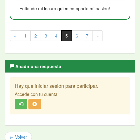
Entiende mi locura quien comparte mi pasión!
«
1
2
3
4
5
6
7
»
Añadir una respuesta
Hay que iniciar sesión para participar.
Accede con tu cuenta
← Volver