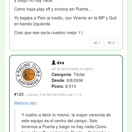
y luego no hay nada.
Como haya play off y encima sin Puerta....
Yo bajaba a Peio al medio, con Vicente en la MP y Guli
en banda izquierda.
Creo que ese sería nuestro mejor 11.
1
0
dvs
De la cuna hasta el cajón!
Categoría
: Titular
Desde
: 8/8/2006
Posts
: 8.513
#123
·
Jueves, 2 de Abril de 2026 a las 11:12
Wallace
dijo
:
Y vuelvo a decir lo mismo, la mayor carencia de
este equipo es el centro del campo. Solo
tenemos a Puerta y luego no hay nada.Como