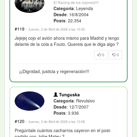
El Racing de los cojones!!!!
Categoría
: Leyenda
Desde
: 16/8/2004
Posts
: 22.354
#119
·
Jueves, 2 de Abril de 2026 a las 10:35
Jejejej cojo el avión ahora mismo para Madrid y tengo
delante de la cola a Fouto. Quereis que le diga algo ?
0
0
¡¡¡Dignidad, justicia y regeneración!!!
Tunguska
Categoría
: Revulsivo
Desde
: 12/7/2007
Posts
: 3.936
#120
·
Jueves, 2 de Abril de 2026 a las 10:58
Pregúntale cuántos cacharros cayeron en el post-
partido con Jofre Mateu
?