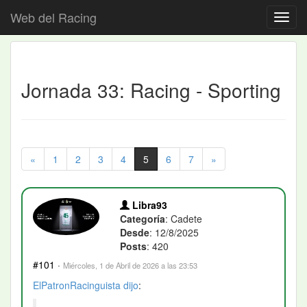
Web del Racing
Jornada 33: Racing - Sporting
«
1
2
3
4
5
6
7
»
Libra93
Categoría
: Cadete
Desde
: 12/8/2025
Posts
: 420
#101
·
Miércoles, 1 de Abril de 2026 a las 23:53
ElPatronRacinguista
dijo
: