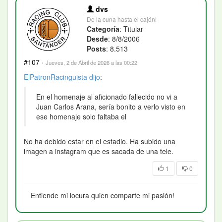
dvs
De la cuna hasta el cajón!
Categoría
: Titular
Desde
: 8/8/2006
Posts
: 8.513
#107
·
Jueves, 2 de Abril de 2026 a las 00:22
ElPatronRacinguista
dijo
:
En el homenaje al aficionado fallecido no vi a
Juan Carlos Arana, sería bonito a verlo visto en
ese homenaje solo faltaba el
No ha debido estar en el estadio. Ha subido una
imagen a instagram que es sacada de una tele.
1
0
Entiende mi locura quien comparte mi pasión!