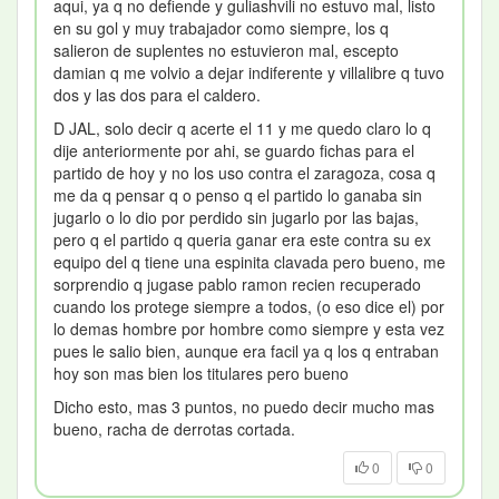
aqui, ya q no defiende y guliashvili no estuvo mal, listo
en su gol y muy trabajador como siempre, los q
salieron de suplentes no estuvieron mal, escepto
damian q me volvio a dejar indiferente y villalibre q tuvo
dos y las dos para el caldero.
D JAL, solo decir q acerte el 11 y me quedo claro lo q
dije anteriormente por ahi, se guardo fichas para el
partido de hoy y no los uso contra el zaragoza, cosa q
me da q pensar q o penso q el partido lo ganaba sin
jugarlo o lo dio por perdido sin jugarlo por las bajas,
pero q el partido q queria ganar era este contra su ex
equipo del q tiene una espinita clavada pero bueno, me
sorprendio q jugase pablo ramon recien recuperado
cuando los protege siempre a todos, (o eso dice el) por
lo demas hombre por hombre como siempre y esta vez
pues le salio bien, aunque era facil ya q los q entraban
hoy son mas bien los titulares pero bueno
Dicho esto, mas 3 puntos, no puedo decir mucho mas
bueno, racha de derrotas cortada.
0
0