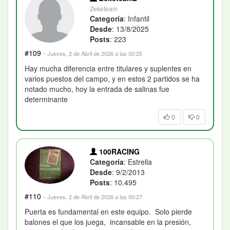
Zeketeam
Categoría
: Infantil
Desde
: 13/8/2025
Posts
: 223
#109
·
Jueves, 2 de Abril de 2026 a las 00:25
Hay mucha diferencia entre titulares y suplentes en
varios puestos del campo, y en estos 2 partidos se ha
notado mucho, hoy la entrada de salinas fue
determinante
0
0
100RACING
Categoría
: Estrella
Desde
: 9/2/2013
Posts
: 10.495
#110
·
Jueves, 2 de Abril de 2026 a las 00:27
Puerta es fundamental en este equipo. Solo pierde
balones el que los juega, incansable en la presión,