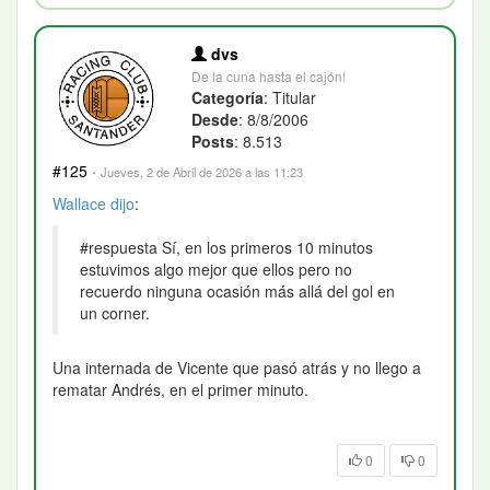
dvs
De la cuna hasta el cajón!
Categoría
: Titular
Desde
: 8/8/2006
Posts
: 8.513
#125
·
Jueves, 2 de Abril de 2026 a las 11:23
Wallace
dijo
:
#respuesta Sí, en los primeros 10 minutos
estuvimos algo mejor que ellos pero no
recuerdo ninguna ocasión más allá del gol en
un corner.
Una internada de Vicente que pasó atrás y no llego a
rematar Andrés, en el primer minuto.
0
0