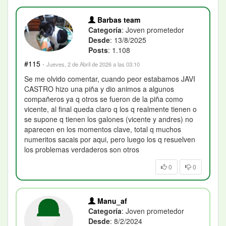
Barbas team
Categoría
: Joven prometedor
Desde
: 13/8/2025
Posts
: 1.108
#115
·
Jueves, 2 de Abril de 2026 a las 03:10
Se me olvido comentar, cuando peor estabamos JAVI
CASTRO hizo una piña y dio animos a algunos
compañeros ya q otros se fueron de la piña como
vicente, al final queda claro q los q realmente tienen o
se supone q tienen los galones (vicente y andres) no
aparecen en los momentos clave, total q muchos
numeritos sacais por aqui, pero luego los q resuelven
los problemas verdaderos son otros
0
0
Manu_af
Categoría
: Joven prometedor
Desde
: 8/2/2024