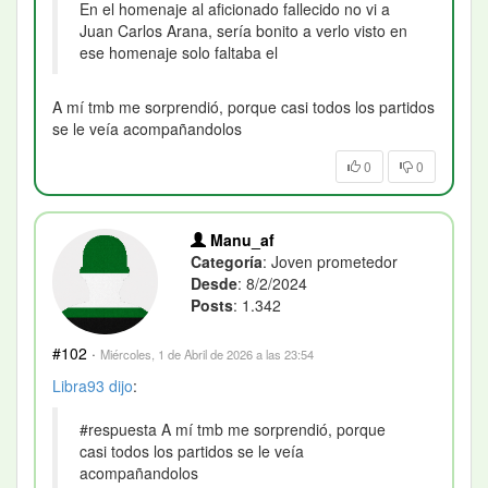
En el homenaje al aficionado fallecido no vi a
Juan Carlos Arana, sería bonito a verlo visto en
ese homenaje solo faltaba el
A mí tmb me sorprendió, porque casi todos los partidos
se le veía acompañandolos
0
0
Manu_af
Categoría
: Joven prometedor
Desde
: 8/2/2024
Posts
: 1.342
#102
·
Miércoles, 1 de Abril de 2026 a las 23:54
Libra93
dijo
:
#respuesta A mí tmb me sorprendió, porque
casi todos los partidos se le veía
acompañandolos