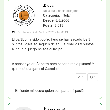
dvs
De la cuna hasta el cajón!
Categoría
: Titular
Desde
: 8/8/2006
Posts
: 8.513
#108
·
Jueves, 2 de Abril de 2026 a las 00:24
El partido ha sido pobre. Pero se han sacado los 3
puntos, ojala se saquen de aquí al final los 3 puntos,
aunque el juego no sea el mejor.
A pensar ya en Andorra para sacar otros 3 puntos! Y
que mañana gane el Castellon!
0
0
Entiende mi locura quien comparte mi pasión!
Zeketeam2