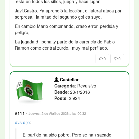
esta en todos los sitios, juega y hace jugar.
Javi.Castro. Ya aprendió la lección, el,lateral ataca por
sorpresa, la mitad del segundo gol es suyo,
En cambio Mario combinando, craso error, pérdida y
peligro,
La jugada d l penalty parte de la carencia de Pablo
Ramon como central zurdo, muy mal perfilado.
0
0
Castellar
Categoría
: Revulsivo
Desde
: 23/1/2016
Posts
: 2.924
#111
·
Jueves, 2 de Abril de 2026 a las 00:32
dvs
dijo
:
El partido ha sido pobre. Pero se han sacado