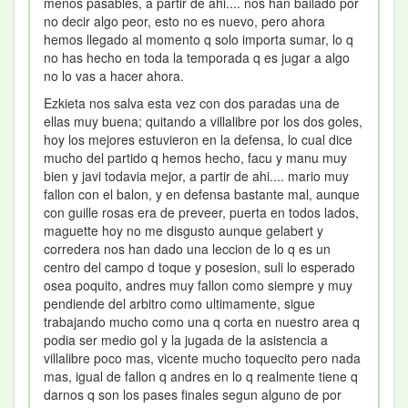
menos pasables, a partir de ahi.... nos han bailado por
no decir algo peor, esto no es nuevo, pero ahora
hemos llegado al momento q solo importa sumar, lo q
no has hecho en toda la temporada q es jugar a algo
no lo vas a hacer ahora.
Ezkieta nos salva esta vez con dos paradas una de
ellas muy buena; quitando a villalibre por los dos goles,
hoy los mejores estuvieron en la defensa, lo cual dice
mucho del partido q hemos hecho, facu y manu muy
bien y javi todavia mejor, a partir de ahi.... mario muy
fallon con el balon, y en defensa bastante mal, aunque
con guille rosas era de preveer, puerta en todos lados,
maguette hoy no me disgusto aunque gelabert y
corredera nos han dado una leccion de lo q es un
centro del campo d toque y posesion, suli lo esperado
osea poquito, andres muy fallon como siempre y muy
pendiende del arbitro como ultimamente, sigue
trabajando mucho como una q corta en nuestro area q
podia ser medio gol y la jugada de la asistencia a
villalibre poco mas, vicente mucho toquecito pero nada
mas, igual de fallon q andres en lo q realmente tiene q
darnos q son los pases finales segun alguno de por