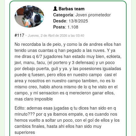
Barbas team
Categoría
: Joven prometedor
Desde
: 13/8/2025
Posts
: 1.108
#117
·
Jueves, 2 de Abril de 2026 a las 03:40
No recordaba la de peio, y como la de andres ellos han
tenido unas cuantas q han pegado a las nuves. Y ya
me diras q 6/7 jugadores han estado muy bien, ezkieta,
javi, manu, facu, (el portero y 3 defensas) y un poco
por debajo puerta, guli y ya. y las posesiones igualadas
puede q fuesen, pero ellos en nuestro campo casi el
area y nosotros en nuestro campo tambien, no es lo
mismo creo, hablo ahora mismo de lo q he visto en el
campo, y mi sensacion es q merecieron ganar ellos,
mas claro imposible
Edito: ademas esas jugadas q tu dices han sido en q
minuto??? por q ya ibamos empate, q es cuando nos
hemos vuelto a soltar un poco, con el gol de ellos y los
cambios finales, hasta ahi ellos han sido muy
superiores