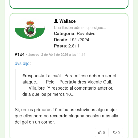
Wallace
Una ilusión aún nos persigue...
Categoría
: Revulsivo
Desde
: 19/1/2024
Posts
: 2.811
#124
·
Jueves, 2 de Abril de 2026 a las 11:14
dvs
dijo
:
#respuesta Tal cuál. Para mi ese debería ser el
ataque.. Peio PuertaAndres Vicente Guli.
Villalibre Y respecto al comentario anterior,
diria que los primeros 10...
Sí, en los primeros 10 minutos estuvimos algo mejor
que ellos pero no recuerdo ninguna ocasión más allá
del gol en un corner.
0
0