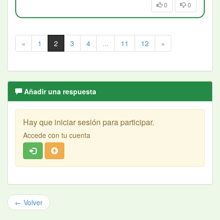
0
0
«
1
2
3
4
...
11
12
»
Añadir una respuesta
Hay que iniciar sesión para participar.
Accede con tu cuenta
← Volver