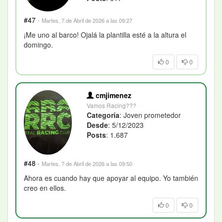
#47
·
Martes, 7 de Abril de 2026 a las 09:27
¡Me uno al barco! Ojalá la plantilla esté a la altura el
domingo.
0
0
cmjimenez
Vamos Racing???
Categoría
: Joven prometedor
Desde
: 5/12/2023
Posts
: 1.687
#48
·
Martes, 7 de Abril de 2026 a las 09:50
Ahora es cuando hay que apoyar al equipo. Yo también
creo en ellos.
0
0