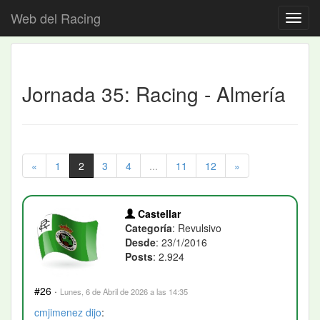
Web del Racing
Jornada 35: Racing - Almería
«
1
2
3
4
...
11
12
»
Castellar
Categoría
: Revulsivo
Desde
: 23/1/2016
Posts
: 2.924
#26
·
Lunes, 6 de Abril de 2026 a las 14:35
cmjimenez
dijo
: