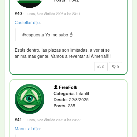
#40
·
Lunes, 6 de Abril de 2026 a las 23:11
Castellar
dijo
:
#respuesta Yo me subo ☝️
Estás dentro, las plazas son limitadas, a ver si se
anima más gente. Vamos a reventar al Almería!!!!
0
0
FreeFolk
Categoría
: Infantil
Desde
: 22/8/2025
Posts
: 235
#41
·
Lunes, 6 de Abril de 2026 a las 23:22
Manu_af
dijo
: