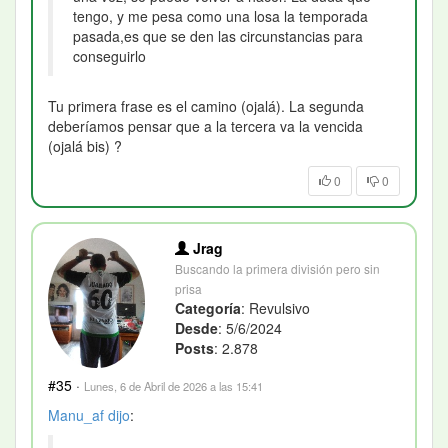
tengo, y me pesa como una losa la temporada
pasada,es que se den las circunstancias para
conseguirlo
Tu primera frase es el camino (ojalá). La segunda
deberíamos pensar que a la tercera va la vencida
(ojalá bis) ?
0
0
Jrag
Buscando la primera división pero sin
prisa
Categoría
: Revulsivo
Desde
: 5/6/2024
Posts
: 2.878
#35
·
Lunes, 6 de Abril de 2026 a las 15:41
Manu_af
dijo
: