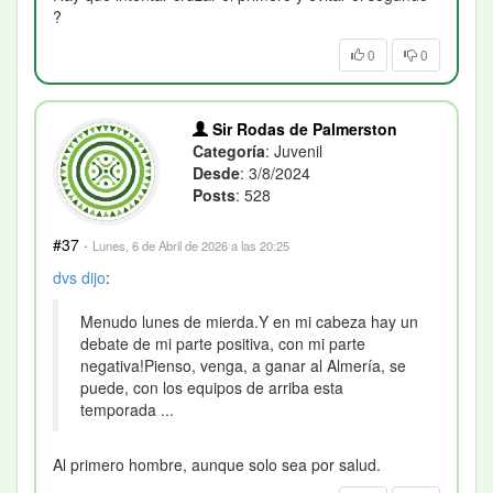
?
0
0
Sir Rodas de Palmerston
Categoría
: Juvenil
Desde
: 3/8/2024
Posts
: 528
#37
·
Lunes, 6 de Abril de 2026 a las 20:25
dvs
dijo
:
Menudo lunes de mierda.Y en mi cabeza hay un
debate de mi parte positiva, con mi parte
negativa!Pienso, venga, a ganar al Almería, se
puede, con los equipos de arriba esta
temporada ...
Al primero hombre, aunque solo sea por salud.