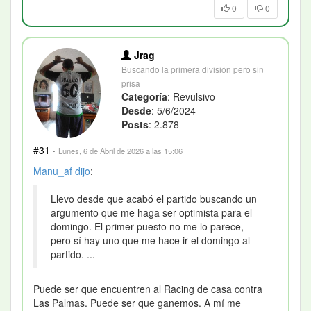
0
0
Jrag
Buscando la primera división pero sin
prisa
Categoría
: Revulsivo
Desde
: 5/6/2024
Posts
: 2.878
#31
·
Lunes, 6 de Abril de 2026 a las 15:06
Manu_af
dijo
:
Llevo desde que acabó el partido buscando un
argumento que me haga ser optimista para el
domingo. El primer puesto no me lo parece,
pero sí hay uno que me hace ir el domingo al
partido. ...
Puede ser que encuentren al Racing de casa contra
Las Palmas. Puede ser que ganemos. A mí me