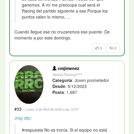
ganemos. A mí me preocupa cual será el
Racing del partido siguiente a ese.Porque los
puntos valen lo mismo, ...
Cuando llegue ese rio cruzaremos ese puente. De
momento a por este domingo.
0
0
cmjimenez
Vamos Racing???
Categoría
: Joven prometedor
Desde
: 5/12/2023
Posts
: 1.687
#33
·
Lunes, 6 de Abril de 2026 a las 15:37
Jrag
dijo
:
#respuesta No es ironía. Si el equipo no está