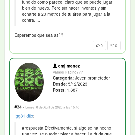
fundido como parece, claro que se puede jugar
bien de nuevo. Pero sin hacer inventos y sin
echarte a 20 metros de tu área para jugar a la
contra, ...
Esperemos que sea así ?
0
0
cmjimenez
Vamos Racing???
Categoría
: Joven prometedor
Desde
: 5/12/2023
Posts
: 1.687
#34
·
Lunes, 6 de Abril de 2026 a las 15:40
Igg81
dijo
:
#respuesta Efectivamente, si algo se ha hecho
una vez, se puede volver a hacer. La duda que