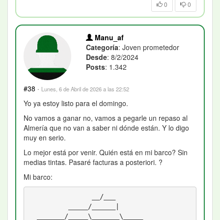
0
0
Manu_af
Categoría
: Joven prometedor
Desde
: 8/2/2024
Posts
: 1.342
#38
·
Lunes, 6 de Abril de 2026 a las 22:52
Yo ya estoy listo para el domingo.
No vamos a ganar no, vamos a pegarle un repaso al
Almería que no van a saber ni dónde están. Y lo digo
muy en serio.
Lo mejor está por venir. Quién está en mi barco? Sin
medias tintas. Pasaré facturas a posteriori. ?
Mi barco:
                __/___            

          _____/______|           

  _______/_____\_______\_____     
