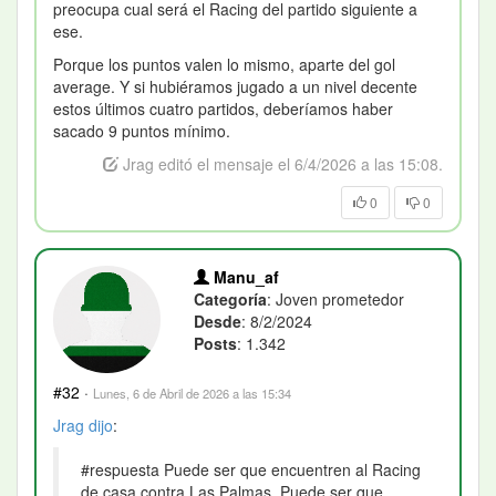
preocupa cual será el Racing del partido siguiente a
ese.
Porque los puntos valen lo mismo, aparte del gol
average. Y si hubiéramos jugado a un nivel decente
estos últimos cuatro partidos, deberíamos haber
sacado 9 puntos mínimo.
Jrag editó el mensaje el 6/4/2026 a las 15:08.
0
0
Manu_af
Categoría
: Joven prometedor
Desde
: 8/2/2024
Posts
: 1.342
#32
·
Lunes, 6 de Abril de 2026 a las 15:34
Jrag
dijo
:
#respuesta Puede ser que encuentren al Racing
de casa contra Las Palmas. Puede ser que