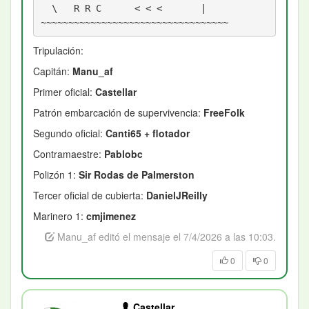
  \   R R C      < < <       |    

Tripulación:
Capitán:
Manu_af
Primer oficial:
Castellar
Patrón embarcación de supervivencia:
FreeFolk
Segundo oficial:
Canti65 + flotador
Contramaestre:
Pablobc
Polizón
1:
Sir Rodas de Palmerston
Tercer oficial de cubierta:
DanielJReilly
Marinero 1:
cmjimenez
Manu_af editó el mensaje el 7/4/2026 a las 10:03.
0
0
Castellar