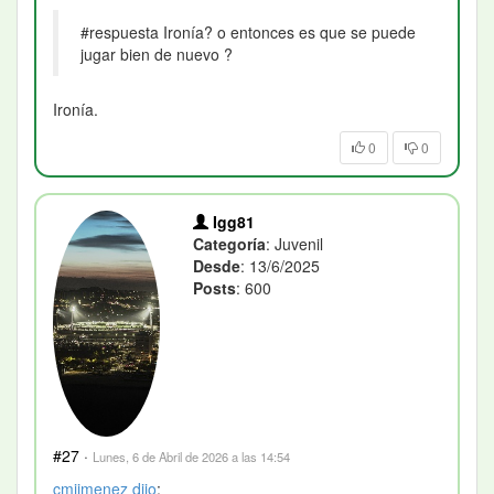
#respuesta Ironía? o entonces es que se puede
jugar bien de nuevo ?
Ironía.
0
0
Igg81
Categoría
: Juvenil
Desde
: 13/6/2025
Posts
: 600
#27
·
Lunes, 6 de Abril de 2026 a las 14:54
cmjimenez
dijo
: