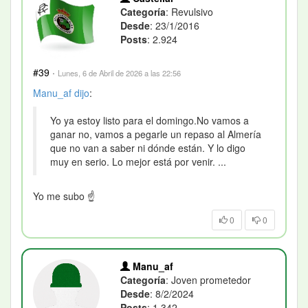
Categoría
: Revulsivo
Desde
: 23/1/2016
Posts
: 2.924
#39
·
Lunes, 6 de Abril de 2026 a las 22:56
Manu_af
dijo
:
Yo ya estoy listo para el domingo.No vamos a
ganar no, vamos a pegarle un repaso al Almería
que no van a saber ni dónde están. Y lo digo
muy en serio. Lo mejor está por venir. ...
Yo me subo
☝️
0
0
Manu_af
Categoría
: Joven prometedor
Desde
: 8/2/2024
Posts
: 1.342