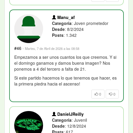
Manu_af
Categoría
: Joven prometedor
Desde
: 8/2/2024
Posts
: 1.342
#46
·
Martes, 7 de Abril de 2026 a las 08:58
Empezamos a ser unos cuantos los que creemos. Y si
el domingo ganamos y damos buena imagen? Nos
ponemos a 4 del tercero a falta de 21.
Si este partido hacemos lo que tenemos que hacer, es
la primera piedra hacia el ascenso!
0
0
DanielJReilly
Categoría
: Juvenil
Desde
: 12/8/2024
Posts
: 617