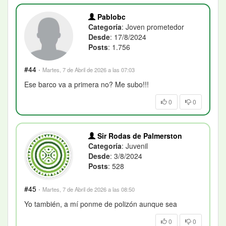
Pablobc
Categoría
: Joven prometedor
Desde
: 17/8/2024
Posts
: 1.756
#44
·
Martes, 7 de Abril de 2026 a las 07:03
Ese barco va a primera no? Me subo!!!
0
0
Sir Rodas de Palmerston
Categoría
: Juvenil
Desde
: 3/8/2024
Posts
: 528
#45
·
Martes, 7 de Abril de 2026 a las 08:50
Yo también, a mí ponme de polizón aunque sea
0
0