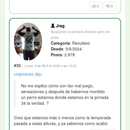
0
0
Jrag
Buscando la primera división pero sin
prisa
Categoría
: Revulsivo
Desde
: 5/6/2024
Posts
: 2.878
#30
·
Lunes, 6 de Abril de 2026 a las 15:03
cmjimenez
dijo
:
No me explico cómo con tan mal juego,
sensaciones y después de habernos mordido
un perro estamos donde estamos en la jornada
34 la verdad. ?
Creo que estamos más o menos como la temporada
pasada a estas alturas, y ya sabemos como acabó.