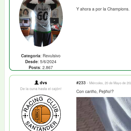
Y ahora a por la Champions.
Categoría
: Revulsivo
Desde
: 5/6/2024
Posts
: 2.867
dvs
#233
·
Miércoles, 20 de Mayo de 202
De la cuna hasta el cajón!
Con cariño, Pejiño!?