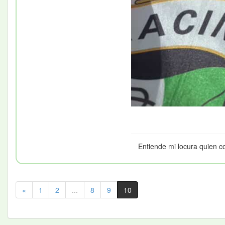
Entiende mi locura quien c
«
1
2
...
8
9
10