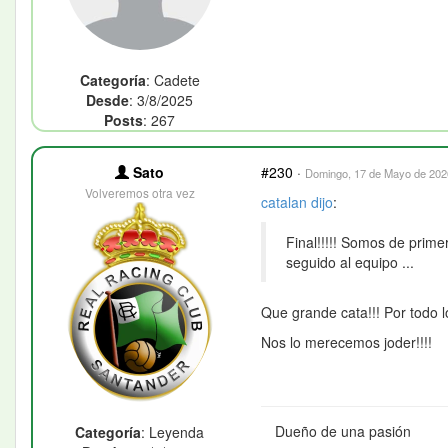
Categoría
: Cadete
Desde
: 3/8/2025
Posts
: 267
Sato
#230
·
Domingo, 17 de Mayo de 2026
Volveremos otra vez
catalan
dijo
:
Final!!!!! Somos de prim
seguido al equipo ...
Que grande cata!!! Por todo 
Nos lo merecemos joder!!!!
Dueño de una pasión
Categoría
: Leyenda