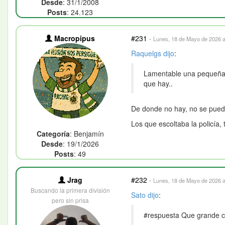
Desde
: 31/1/2008
Posts
: 24.123
Macropipus
#231
·
Lunes, 18 de Mayo de 2026 a
Raquelgs
dijo
:
Lamentable una pequeña p
que hay..
De donde no hay, no se pued
Los que escoltaba la policía, 
Categoría
: Benjamín
Desde
: 19/1/2026
Posts
: 49
Jrag
#232
·
Lunes, 18 de Mayo de 2026 a
Buscando la primera división
Sato
dijo
:
pero sin prisa
#respuesta Que grande ca