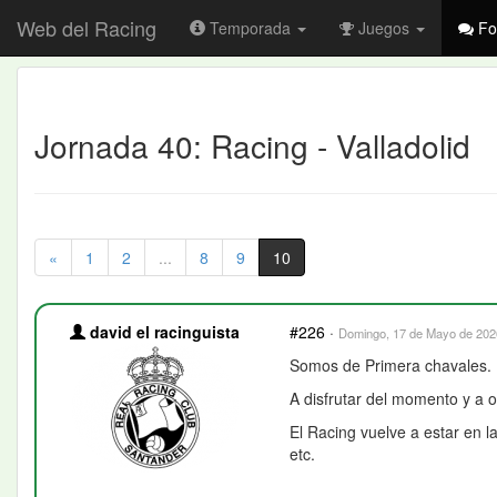
Web del Racing
Temporada
Juegos
Fo
Jornada 40: Racing - Valladolid
«
1
2
...
8
9
10
david el racinguista
#226
·
Domingo, 17 de Mayo de 2026
Somos de Primera chavales.
A disfrutar del momento y a 
El Racing vuelve a estar en l
etc.