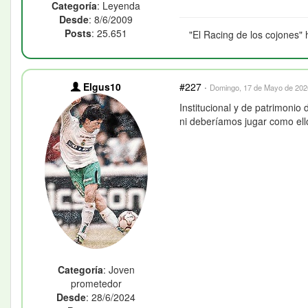
Categoría
: Leyenda
Desde
: 8/6/2009
Posts
: 25.651
"El Racing de los cojones" 
Elgus10
#227
·
Domingo, 17 de Mayo de 2026
Institucional y de patrimonio
ni deberíamos jugar como ell
Categoría
: Joven
prometedor
Desde
: 28/6/2024