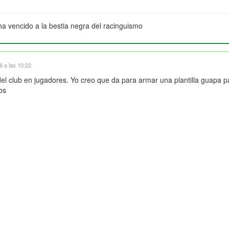
ha vencido a la bestia negra del racinguismo
 a las 10:22
 del club en jugadores. Yo creo que da para armar una plantilla guapa 
os