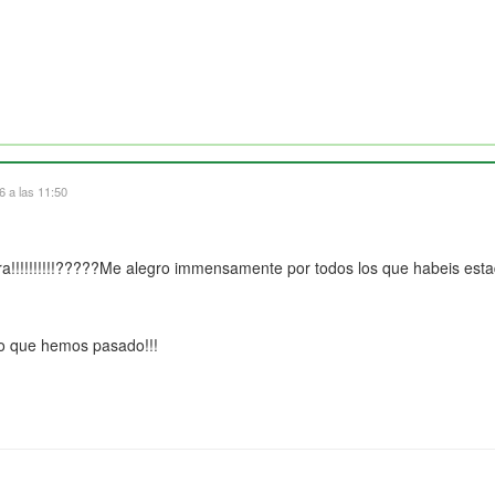
 a las 11:50
era!!!!!!!!!!?????Me alegro immensamente por todos los que habeis est
lo que hemos pasado!!!