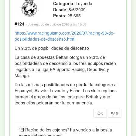
Categoría
: Leyenda
Desde
: 8/6/2009
Posts
: 25.695
#124
·
Jueves, 30 de Julio de 2026 a las 16:50
https://www.racinguismo.com/2026/07/racing-93-de-
posibilidades-de-descenso.html
Un 9,3% de posibilidades de descenso
La casa de apuestas Beftair otorga un 9,3% de
posibilidadesa de descenso a los tres equipos recién
llegados a LaLiga EA Sports: Racing, Deportivo y
Málaga.
Da las mismas posibilidades de perder la categoría al
Espanyol, Alavés, Levante y Elche. Los siete equipos
forman el grupo de patitos feos para Beftair y que
todos ellos pelearán por la permanencia.
0
0
"El Racing de los cojones" ha vencido a la bestia
negra del racinguismo