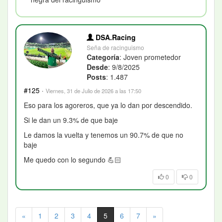
DSA.Racing
Seña de racinguismo
Categoría
: Joven prometedor
Desde
: 9/8/2025
Posts
: 1.487
#125
·
Viernes, 31 de Julio de 2026 a las 17:50
Eso para los agoreros, que ya lo dan por descendido.
Si le dan un 9.3% de que baje
Le damos la vuelta y tenemos un 90.7% de que no
baje
Me quedo con lo segundo
💪🏻
0
0
«
1
2
3
4
5
6
7
»