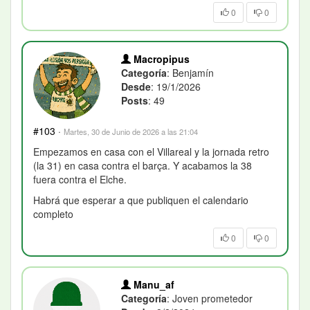
0
0
Macropipus
Categoría
: Benjamín
Desde
: 19/1/2026
Posts
: 49
#103
·
Martes, 30 de Junio de 2026 a las 21:04
Empezamos en casa con el Villareal y la jornada retro
(la 31) en casa contra el barça. Y acabamos la 38
fuera contra el Elche.
Habrá que esperar a que publiquen el calendario
completo
0
0
Manu_af
Categoría
: Joven prometedor