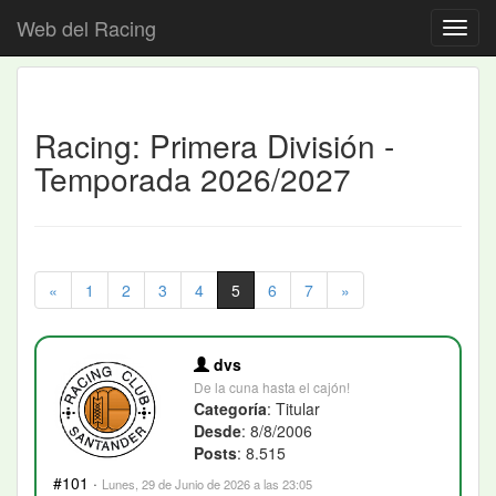
Web del Racing
Racing: Primera División -
Temporada 2026/2027
«
1
2
3
4
5
6
7
»
dvs
De la cuna hasta el cajón!
Categoría
: Titular
Desde
: 8/8/2006
Posts
: 8.515
#101
·
Lunes, 29 de Junio de 2026 a las 23:05