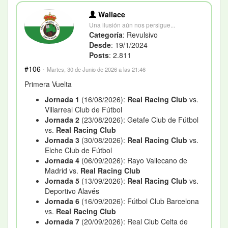
Wallace
Una ilusión aún nos persigue...
Categoría
: Revulsivo
Desde
: 19/1/2024
Posts
: 2.811
#106
·
Martes, 30 de Junio de 2026 a las 21:46
Primera Vuelta
Jornada 1
(16/08/2026):
Real Racing Club
vs.
Villarreal Club de Fútbol
Jornada 2
(23/08/2026): Getafe Club de Fútbol
vs.
Real Racing Club
Jornada 3
(30/08/2026):
Real Racing Club
vs.
Elche Club de Fútbol
Jornada 4
(06/09/2026): Rayo Vallecano de
Madrid vs.
Real Racing Club
Jornada 5
(13/09/2026):
Real Racing Club
vs.
Deportivo Alavés
Jornada 6
(16/09/2026): Fútbol Club Barcelona
vs.
Real Racing Club
Jornada 7
(20/09/2026): Real Club Celta de