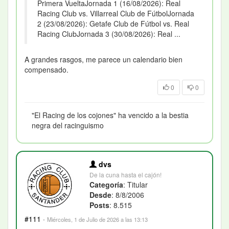
Primera VueltaJornada 1 (16/08/2026): Real
Racing Club vs. Villarreal Club de FútbolJornada
2 (23/08/2026): Getafe Club de Fútbol vs. Real
Racing ClubJornada 3 (30/08/2026): Real ...
A grandes rasgos, me parece un calendario bien
compensado.
0
0
"El Racing de los cojones" ha vencido a la bestia
negra del racinguismo
dvs
De la cuna hasta el cajón!
Categoría
: Titular
Desde
: 8/8/2006
Posts
: 8.515
#111
·
Miércoles, 1 de Julio de 2026 a las 13:13