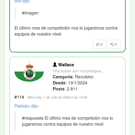
dvs
dijo
:
#imagen
El último mes de competición nos lo jugaremos contra
equipos de nuestro nivel
0
0
Wallace
Una ilusión aún nos persigue...
Categoría
: Revulsivo
Desde
: 19/1/2024
Posts
: 2.811
#114
·
Miércoles, 1 de Julio de 2026 a las 14:48
Pablobc
dijo
:
#respuesta El último mes de competición nos lo
jugaremos contra equipos de nuestro nivel