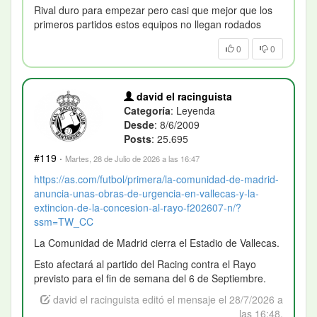
Rival duro para empezar pero casi que mejor que los
primeros partidos estos equipos no llegan rodados
0
0
david el racinguista
Categoría
: Leyenda
Desde
: 8/6/2009
Posts
: 25.695
#119
·
Martes, 28 de Julio de 2026 a las 16:47
https://as.com/futbol/primera/la-comunidad-de-madrid-
anuncia-unas-obras-de-urgencia-en-vallecas-y-la-
extincion-de-la-concesion-al-rayo-f202607-n/?
ssm=TW_CC
La Comunidad de Madrid cierra el Estadio de Vallecas.
Esto afectará al partido del Racing contra el Rayo
previsto para el fin de semana del 6 de Septiembre.
david el racinguista editó el mensaje el 28/7/2026 a
las 16:48.