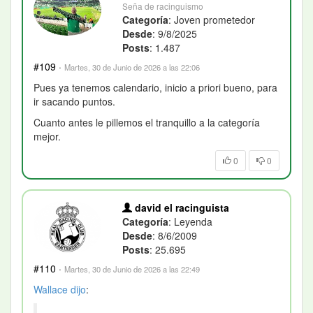
Seña de racinguismo
Categoría
: Joven prometedor
Desde
: 9/8/2025
Posts
: 1.487
#109
·
Martes, 30 de Junio de 2026 a las 22:06
Pues ya tenemos calendario, inicio a priori bueno, para
ir sacando puntos.
Cuanto antes le pillemos el tranquillo a la categoría
mejor.
0
0
david el racinguista
Categoría
: Leyenda
Desde
: 8/6/2009
Posts
: 25.695
#110
·
Martes, 30 de Junio de 2026 a las 22:49
Wallace
dijo
: