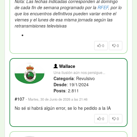
Nota: Las fechas indicadas corresponden al domingo
de cada fin de semana programado por la
RFEF
, por lo
que los encuentros definitivos pueden variar entre el
viernes y el lunes de esa misma jornada según las
retransmisiones televisivas
0
0
Wallace
Una ilusión aún nos persigue...
Categoría
: Revulsivo
Desde
: 19/1/2024
Posts
: 2.811
#107
·
Martes, 30 de Junio de 2026 a las 21:46
No sé si habrá algún error, se lo he pedido a la IA
0
0