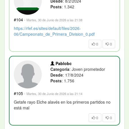
Desde
: 8/2/2024
Posts
: 1.342
#104
·
Martes, 30 de Junio de 2026 a las 21:08
https://rfef.es/sites/default/files/2026-
06/Campeonato_de_Primera_Division_0.pdf
0
0
Pablobc
Categoría
: Joven prometedor
Desde
: 17/8/2024
Posts
: 1.756
#105
·
Martes, 30 de Junio de 2026 a las 21:14
Getafe rayo Elche alavés en los primeros partidos no
está mal
0
0