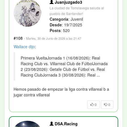
Juanjuzgado3
La ciudad de Torrelavega saluda al
pueblo de Santander!
Categoría
: Juvenil
Desde
: 19/7/2025
Posts
: 520
#108
·
Martes, 30 de Junio de 2026 a las 21:47
Wallace
dijo
:
Primera VueltaJornada 1 (16/08/2026): Real
Racing Club vs. Villarreal Club de FútbolJornada
2 (23/08/2026): Getafe Club de Fútbol vs. Real
Racing ClubJornada 3 (30/08/2026): Real ...
Hemos pasado de empezar la liga contra villareal b a
jugar contra villareal
0
0
DSA.Racing