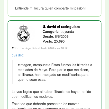
Entiende mi locura quien comparte mi pasión!
david el racinguista
Categoría
: Leyenda
Desde
: 8/6/2009
Posts
: 25.695
#36
·
Domingo, 5 de Julio de 2026 a las 10:12
dvs
dijo
:
#imagen, #respuesta Estas fueron las filtradas a
mediados de Mayo. Pero por lo que me dicen,
al filtrarse, han trabajado en modificarlas para
que no sean esas.
Lo veo lógico que al haber filtraciones hayan tenido
que modificar los modelos.
Entiendo que deberán presentar las nuevas
equipaciones en esta semana que entra, porque la