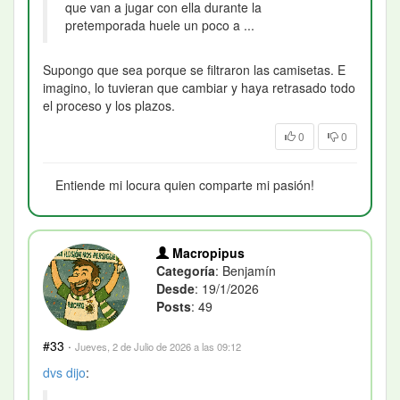
que van a jugar con ella durante la
pretemporada huele un poco a ...
Supongo que sea porque se filtraron las camisetas. E
imagino, lo tuvieran que cambiar y haya retrasado todo
el proceso y los plazos.
0
0
Entiende mi locura quien comparte mi pasión!
Macropipus
Categoría
: Benjamín
Desde
: 19/1/2026
Posts
: 49
#33
·
Jueves, 2 de Julio de 2026 a las 09:12
dvs
dijo
: