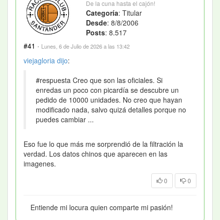
De la cuna hasta el cajón!
Categoría
: Titular
Desde
: 8/8/2006
Posts
: 8.517
#41
·
Lunes, 6 de Julio de 2026 a las 13:42
viejagloria
dijo
:
#respuesta Creo que son las oficiales. Si
enredas un poco con picardía se descubre un
pedido de 10000 unidades. No creo que hayan
modificado nada, salvo quizá detalles porque no
puedes cambiar ...
Eso fue lo que más me sorprendió de la filtración la
verdad. Los datos chinos que aparecen en las
imagenes.
0
0
Entiende mi locura quien comparte mi pasión!