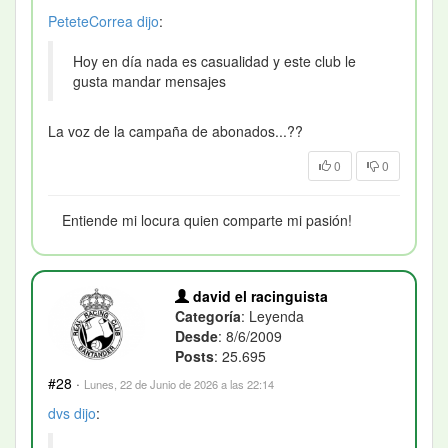
PeteteCorrea
dijo
:
Hoy en día nada es casualidad y este club le
gusta mandar mensajes
La voz de la campaña de abonados...??
0
0
Entiende mi locura quien comparte mi pasión!
david el racinguista
Categoría
: Leyenda
Desde
: 8/6/2009
Posts
: 25.695
#28
·
Lunes, 22 de Junio de 2026 a las 22:14
dvs
dijo
: