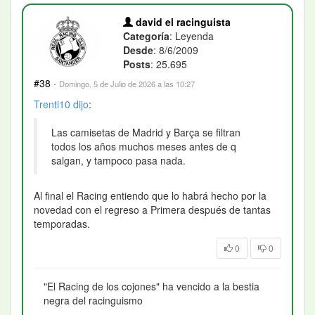
david el racinguista
Categoría
: Leyenda
Desde
: 8/6/2009
Posts
: 25.695
#38
·
Domingo, 5 de Julio de 2026 a las 10:27
Trenti10
dijo
:
Las camisetas de Madrid y Barça se filtran
todos los años muchos meses antes de q
salgan, y tampoco pasa nada.
Al final el Racing entiendo que lo habrá hecho por la
novedad con el regreso a Primera después de tantas
temporadas.
0
0
"El Racing de los cojones" ha vencido a la bestia
negra del racinguismo