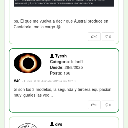
ps. El que me vuelva a decir que Austral produce en
Cantabria, me lo cargo
😂
0
0
Tyesh
Categoría
: Infantil
Desde
: 28/8/2025
Posts
: 166
#40
·
Lunes, 6 de Julio de 2026 a las 13:13
Si son los 3 modelos, la segunda y tercera equipacion
muy iguales las veo...
0
0
dvs