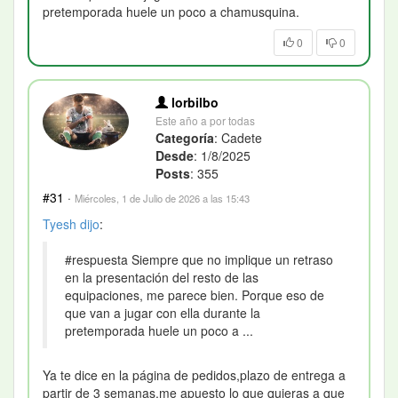
pretemporada huele un poco a chamusquina.
0
0
lorbilbo
Este año a por todas
Categoría
: Cadete
Desde
: 1/8/2025
Posts
: 355
#31
·
Miércoles, 1 de Julio de 2026 a las 15:43
Tyesh
dijo
:
#respuesta Siempre que no implique un retraso
en la presentación del resto de las
equipaciones, me parece bien. Porque eso de
que van a jugar con ella durante la
pretemporada huele un poco a ...
Ya te dice en la página de pedidos,plazo de entrega a
partir de 3 semanas,me apuesto lo que quieras a que