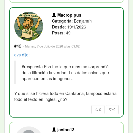
Macropipus
Categoría
: Benjamín
Desde
: 19/1/2026
Posts
: 49
#42
·
Martes, 7 de Julio de 2026 a las 09:02
dvs
dijo
:
#respuesta Eso fue lo que más me sorprendió
de la filtración la verdad. Los datos chinos que
aparecen en las imagenes.
Y que si se hiciera todo en Cantabria, tampoco estaría
todo el texto en inglés, ¿no?
0
0
javibo13