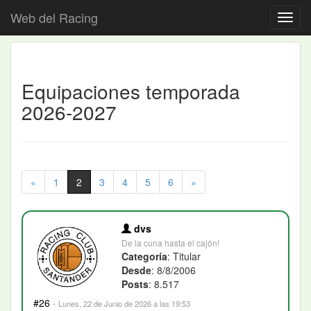
Web del Racing
Equipaciones temporada
2026-2027
«
1
2
3
4
5
6
»
dvs
De la cuna hasta el cajón!
Categoría
: Titular
Desde
: 8/8/2006
Posts
: 8.517
#26
·
Lunes, 22 de Junio de 2026 a las 19:53