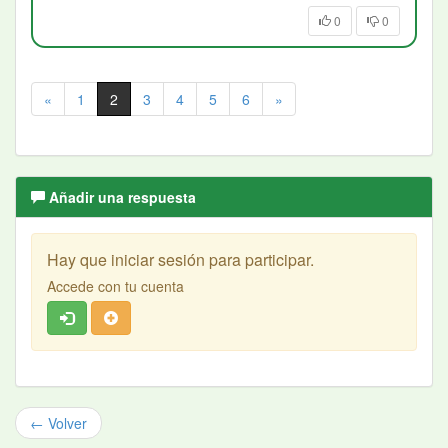
0
0
«
1
2
3
4
5
6
»
Añadir una respuesta
Hay que iniciar sesión para participar.
Accede con tu cuenta
← Volver