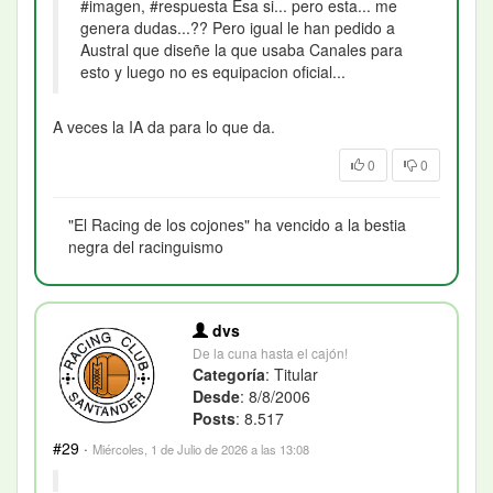
#imagen, #respuesta Esa si... pero esta... me
genera dudas...?? Pero igual le han pedido a
Austral que diseñe la que usaba Canales para
esto y luego no es equipacion oficial...
A veces la IA da para lo que da.
0
0
"El Racing de los cojones" ha vencido a la bestia
negra del racinguismo
dvs
De la cuna hasta el cajón!
Categoría
: Titular
Desde
: 8/8/2006
Posts
: 8.517
#29
·
Miércoles, 1 de Julio de 2026 a las 13:08