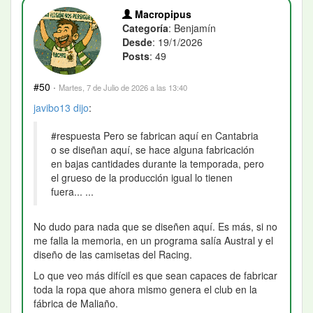
Macropipus
Categoría
: Benjamín
Desde
: 19/1/2026
Posts
: 49
#50
·
Martes, 7 de Julio de 2026 a las 13:40
javibo13
dijo
:
#respuesta Pero se fabrican aquí en Cantabria
o se diseñan aquí, se hace alguna fabricación
en bajas cantidades durante la temporada, pero
el grueso de la producción igual lo tienen
fuera... ...
No dudo para nada que se diseñen aquí. Es más, si no
me falla la memoria, en un programa salía Austral y el
diseño de las camisetas del Racing.
Lo que veo más difícil es que sean capaces de fabricar
toda la ropa que ahora mismo genera el club en la
fábrica de Maliaño.