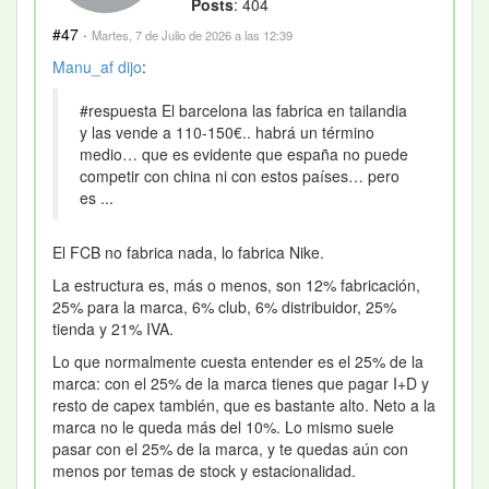
Posts
: 404
#47
·
Martes, 7 de Julio de 2026 a las 12:39
Manu_af
dijo
:
#respuesta El barcelona las fabrica en tailandia
y las vende a 110-150€.. habrá un término
medio… que es evidente que españa no puede
competir con china ni con estos países… pero
es ...
El FCB no fabrica nada, lo fabrica Nike.
La estructura es, más o menos, son 12% fabricación,
25% para la marca, 6% club, 6% distribuidor, 25%
tienda y 21% IVA.
Lo que normalmente cuesta entender es el 25% de la
marca: con el 25% de la marca tienes que pagar I+D y
resto de capex también, que es bastante alto. Neto a la
marca no le queda más del 10%. Lo mismo suele
pasar con el 25% de la marca, y te quedas aún con
menos por temas de stock y estacionalidad.