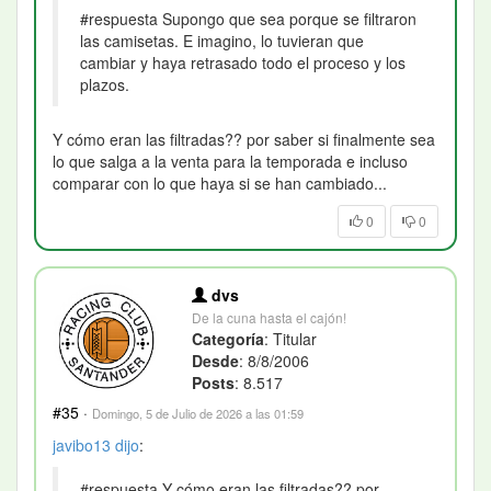
#respuesta Supongo que sea porque se filtraron
las camisetas. E imagino, lo tuvieran que
cambiar y haya retrasado todo el proceso y los
plazos.
Y cómo eran las filtradas?? por saber si finalmente sea
lo que salga a la venta para la temporada e incluso
comparar con lo que haya si se han cambiado...
0
0
dvs
De la cuna hasta el cajón!
Categoría
: Titular
Desde
: 8/8/2006
Posts
: 8.517
#35
·
Domingo, 5 de Julio de 2026 a las 01:59
javibo13
dijo
:
#respuesta Y cómo eran las filtradas?? por