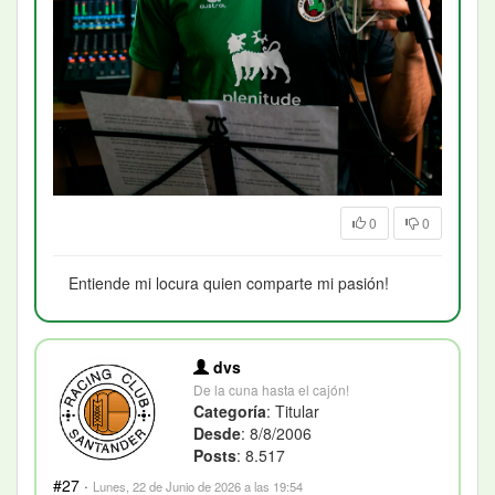
0
0
Entiende mi locura quien comparte mi pasión!
dvs
De la cuna hasta el cajón!
Categoría
: Titular
Desde
: 8/8/2006
Posts
: 8.517
#27
·
Lunes, 22 de Junio de 2026 a las 19:54