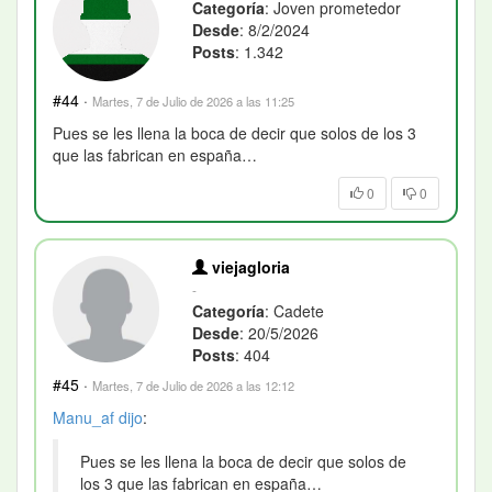
Categoría
: Joven prometedor
Desde
: 8/2/2024
Posts
: 1.342
#44
·
Martes, 7 de Julio de 2026 a las 11:25
Pues se les llena la boca de decir que solos de los 3
que las fabrican en españa…
0
0
viejagloria
-
Categoría
: Cadete
Desde
: 20/5/2026
Posts
: 404
#45
·
Martes, 7 de Julio de 2026 a las 12:12
Manu_af
dijo
:
Pues se les llena la boca de decir que solos de
los 3 que las fabrican en españa…