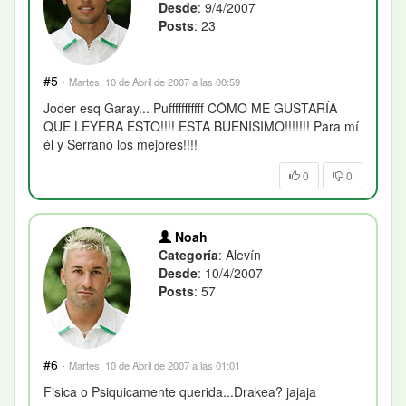
Desde
: 9/4/2007
Posts
: 23
#5
·
Martes, 10 de Abril de 2007 a las 00:59
Joder esq Garay... Pufffffffffff CÓMO ME GUSTARÍA
QUE LEYERA ESTO!!!! ESTA BUENISIMO!!!!!!! Para mí
él y Serrano los mejores!!!!
0
0
Noah
Categoría
: Alevín
Desde
: 10/4/2007
Posts
: 57
#6
·
Martes, 10 de Abril de 2007 a las 01:01
Fisica o Psiquicamente querida...Drakea? jajaja