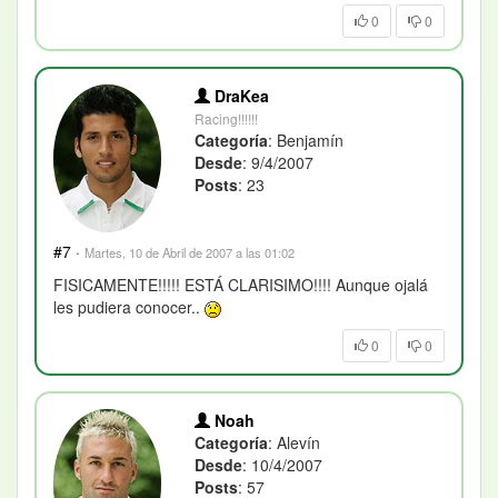
0
0
DraKea
Racing!!!!!!
Categoría
: Benjamín
Desde
: 9/4/2007
Posts
: 23
#7
·
Martes, 10 de Abril de 2007 a las 01:02
FISICAMENTE!!!!! ESTÁ CLARISIMO!!!! Aunque ojalá
les pudiera conocer..
0
0
Noah
Categoría
: Alevín
Desde
: 10/4/2007
Posts
: 57