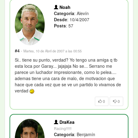
Noah
Categoría
: Alevín
Desde
: 10/4/2007
Posts
: 57
#4
·
Martes, 10 de Abril de 2007 a las 00:55
Si.. tiene su punto, verdad? Yo tengo una amiga q tb
esta loca por Garay... jajajaja No se... Serrano me
parece un luchador impresionante, como lo pelea....
ademas tiene una cara de malo, de motivacion que
hace que cada vez que se ve un partido lo vivamos de
verdad
0
0
DraKea
Racing!!!!!!
Categoría
: Benjamín