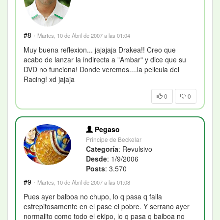
#8
·
Martes, 10 de Abril de 2007 a las 01:04
Muy buena reflexion... jajajaja Drakea!! Creo que
acabo de lanzar la indirecta a "Ambar" y dice que su
DVD no funciona! Donde veremos....la pelicula del
Racing! xd jajaja
0
0
Pegaso
Principe de Beckelar
Categoría
: Revulsivo
Desde
: 1/9/2006
Posts
: 3.570
#9
·
Martes, 10 de Abril de 2007 a las 01:08
Pues ayer balboa no chupo, lo q pasa q falla
estrepitosamente en el pase el pobre. Y serrano ayer
normalito como todo el ekipo, lo q pasa q balboa no