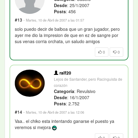
Desde
: 25/1/2007
Posts
: 456
#13
·
Martes, 10 de Abril de 2007 a las 01:57
solo puedo decir de balboa que un gran jugador, pero
ayer me dio la impresion de que en ez de sangre por
sus venas corria orchata, un saludo amigos
0
0
ralf20
Lejos de Santander, pero Racinguista de
corazón
Categoría
: Revulsivo
Desde
: 16/1/2007
Posts
: 2.752
#14
·
Martes, 10 de Abril de 2007 a las 12:06
Vaa.. el chiko esta intentando ganarse el puesto ya
veremos si mejora
0
0