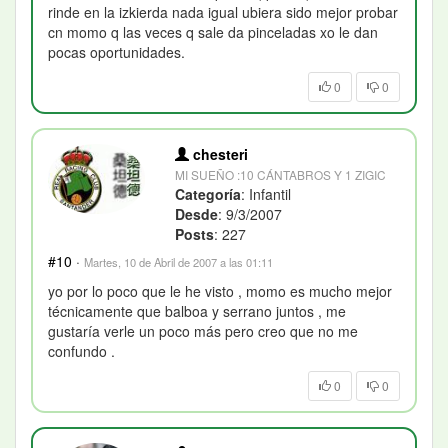
rinde en la izkierda nada igual ubiera sido mejor probar
cn momo q las veces q sale da pinceladas xo le dan
pocas oportunidades.
0
0
chesteri
MI SUEÑO :10 CÁNTABROS Y 1 ZIGIC
Categoría
: Infantil
Desde
: 9/3/2007
Posts
: 227
#10
·
Martes, 10 de Abril de 2007 a las 01:11
yo por lo poco que le he visto , momo es mucho mejor
técnicamente que balboa y serrano juntos , me
gustaría verle un poco más pero creo que no me
confundo .
0
0