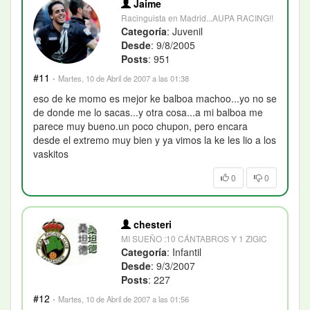
Jaime
Racinguista en Madrid...AUPA RACING!!
Categoría
: Juvenil
Desde
: 9/8/2005
Posts
: 951
#11
·
Martes, 10 de Abril de 2007 a las 01:38
eso de ke momo es mejor ke balboa machoo...yo no se
de donde me lo sacas...y otra cosa...a mi balboa me
parece muy bueno.un poco chupon, pero encara
desde el extremo muy bien y ya vimos la ke les lio a los
vaskitos
0
0
chesteri
MI SUEÑO :10 CÁNTABROS Y 1 ZIGIC
Categoría
: Infantil
Desde
: 9/3/2007
Posts
: 227
#12
·
Martes, 10 de Abril de 2007 a las 01:56