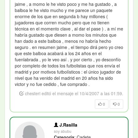
jaime , a momo le he visto poco y me ha gustado , a
balboa le he visto mucho y me parece un paquete
enorme de los que en segunda b hay millones (
jugadores que corren mucho pero que no tienen
técnica en el momento clave , al dar el pase ) . a mí me
habría gustado que diesen a momo los minutos que
han dado a este balboa , menos no habría hecho
seguro . en resumen jaime , el tiempo dirá pero yo creo
que este balboa acabará a los 24 años en el
fuenlabrada , yo le veo así . y por cierto , yo desconfío
por completo de todos los futbolistas que nos envía el
madrid y por motivos futbolísticos : el único jugador de
nivel que ha venido del madrid en 20 años ha sido
victor y no fue cedido , fue comprado .
chesteri editó el mensaje el 10/4/2007 a las 01:59.
0
0
J.Rasilla
soy abubu
Categoría
: Cadete