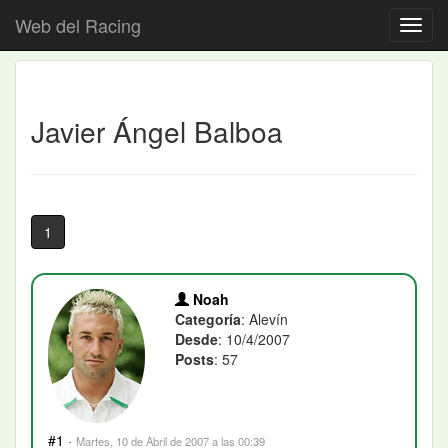
Web del Racing
Javier Ángel Balboa
1
Noah
Categoría
: Alevín
Desde
: 10/4/2007
Posts
: 57
#1
·
Martes, 10 de Abril de 2007 a las 00:39