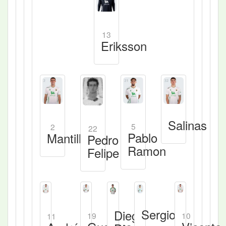
13
Eriksson
Salinas
5
2
22
Pablo
Mantilla
Pedro
Ramon
Felipe
Sergio
Diego
19
10
11