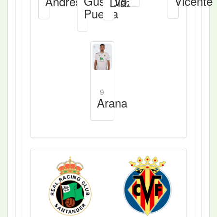
Gustavo
Vicente
Andrés
Diaz
Puerta
9
Arana