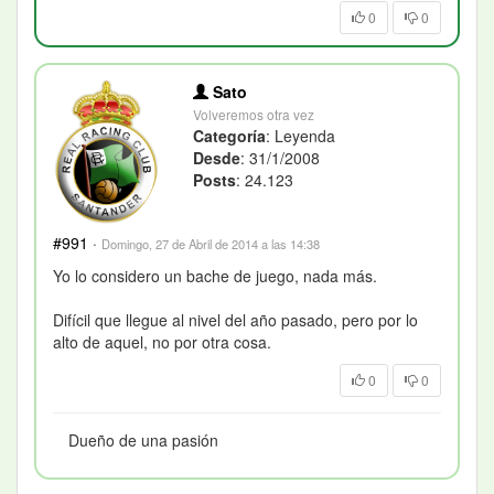
0
0
Sato
Volveremos otra vez
Categoría
: Leyenda
Desde
: 31/1/2008
Posts
: 24.123
#991
·
Domingo, 27 de Abril de 2014 a las 14:38
Yo lo considero un bache de juego, nada más.
Difícil que llegue al nivel del año pasado, pero por lo
alto de aquel, no por otra cosa.
0
0
Dueño de una pasión