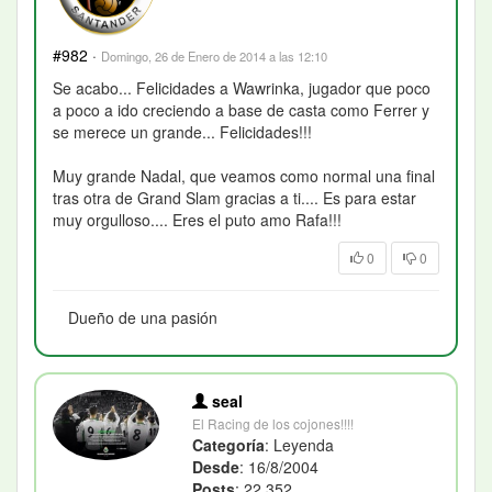
#982
·
Domingo, 26 de Enero de 2014 a las 12:10
Se acabo... Felicidades a Wawrinka, jugador que poco
a poco a ido creciendo a base de casta como Ferrer y
se merece un grande... Felicidades!!!
Muy grande Nadal, que veamos como normal una final
tras otra de Grand Slam gracias a ti.... Es para estar
muy orgulloso.... Eres el puto amo Rafa!!!
0
0
Dueño de una pasión
seal
El Racing de los cojones!!!!
Categoría
: Leyenda
Desde
: 16/8/2004
Posts
: 22.352