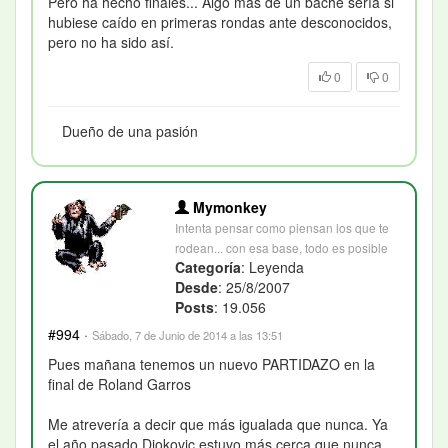
Pero ha hecho finales... Algo más de un bache sería si
hubiese caído en primeras rondas ante desconocidos,
pero no ha sido así.
0
0
Dueño de una pasión
Mymonkey
Intenta pensar como piensan los que te
rodean... con esa base, todo es posible
Categoría
: Leyenda
Desde
: 25/8/2007
Posts
: 19.056
#994
·
Sábado, 7 de Junio de 2014 a las 13:51
Pues mañana tenemos un nuevo PARTIDAZO en la
final de Roland Garros
Me atrevería a decir que más igualada que nunca. Ya
el año pasado Djokovic estuvo más cerca que nunca