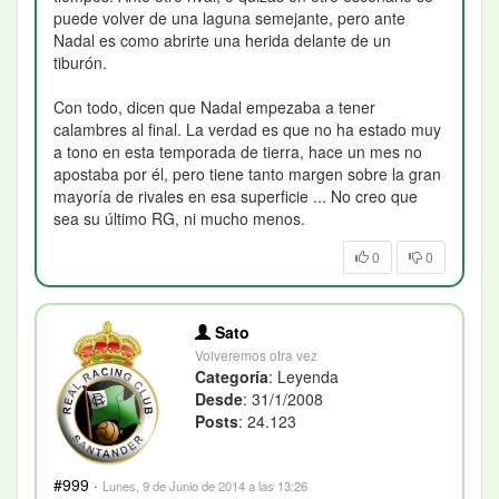
puede volver de una laguna semejante, pero ante
Nadal es como abrirte una herida delante de un
tiburón.
Con todo, dicen que Nadal empezaba a tener
calambres al final. La verdad es que no ha estado muy
a tono en esta temporada de tierra, hace un mes no
apostaba por él, pero tiene tanto margen sobre la gran
mayoría de rivales en esa superficie ... No creo que
sea su último RG, ni mucho menos.
0
0
Sato
Volveremos otra vez
Categoría
: Leyenda
Desde
: 31/1/2008
Posts
: 24.123
#999
·
Lunes, 9 de Junio de 2014 a las 13:26