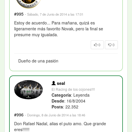
#995
·
Sábado, 7 de Junio de 2014 a las 17:01
Estoy de acuerdo... Para mañana, quizá es
ligeramente más favorito Novak, pero la final se
presume muy igualada.
0
0
Dueño de una pasión
seal
El Racing de los cojones!!!!
Categoría
: Leyenda
Desde
: 16/8/2004
Posts
: 22.352
#996
·
Domingo, 8 de Junio de 2014 a las 18:46
Don Rafael Nadal, alias el puto amo. Que grande
eres!!!!!!