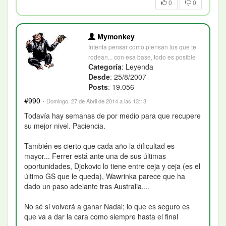
0
0
Mymonkey
Intenta pensar como piensan los que te
rodean... con esa base, todo es posible
Categoría
: Leyenda
Desde
: 25/8/2007
Posts
: 19.056
#990
·
Domingo, 27 de Abril de 2014 a las 13:13
Todavía hay semanas de por medio para que recupere
su mejor nivel. Paciencia.
También es cierto que cada año la dificultad es
mayor... Ferrer está ante una de sus últimas
oportunidades, Djokovic lo tiene entre ceja y ceja (es el
último GS que le queda), Wawrinka parece que ha
dado un paso adelante tras Australia....
No sé si volverá a ganar Nadal; lo que es seguro es
que va a dar la cara como siempre hasta el final