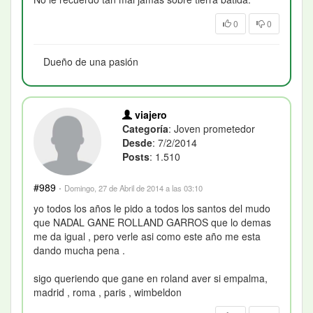
0
0
Dueño de una pasión
viajero
Categoría
: Joven prometedor
Desde
: 7/2/2014
Posts
: 1.510
#989
·
Domingo, 27 de Abril de 2014 a las 03:10
yo todos los años le pido a todos los santos del mudo
que NADAL GANE ROLLAND GARROS que lo demas
me da igual , pero verle asi como este año me esta
dando mucha pena .
sigo queriendo que gane en roland aver si empalma,
madrid , roma , paris , wimbeldon