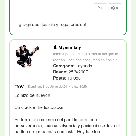
0
0
¡¡¡Dignidad, justicia y regeneración!!!
Mymonkey
Intenta pensar como piensan los que te
rodean... con esa base, todo es posible
Categoría
: Leyenda
Desde
: 25/8/2007
Posts
: 19.056
#997
·
Domingo, 8 de Junio de 2014 a las 19:56
Lo hizo de nuevo!!
Un crack entre los cracks
Se torció el comienzo del partido, pero con
perseverancia, mucha solvencia y paciencia se llevó el
partido de forma más que justa. Hoy ha sido