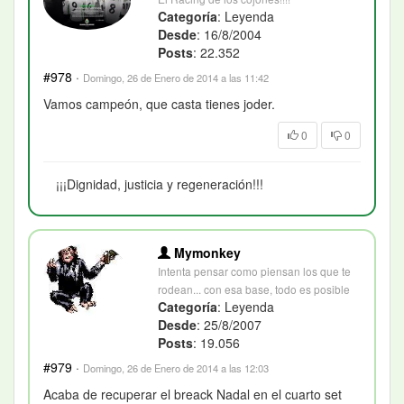
Categoría
: Leyenda
Desde
: 16/8/2004
Posts
: 22.352
#978
·
Domingo, 26 de Enero de 2014 a las 11:42
Vamos campeón, que casta tienes joder.
0
0
¡¡¡Dignidad, justicia y regeneración!!!
Mymonkey
Intenta pensar como piensan los que te
rodean... con esa base, todo es posible
Categoría
: Leyenda
Desde
: 25/8/2007
Posts
: 19.056
#979
·
Domingo, 26 de Enero de 2014 a las 12:03
Acaba de recuperar el breack Nadal en el cuarto set