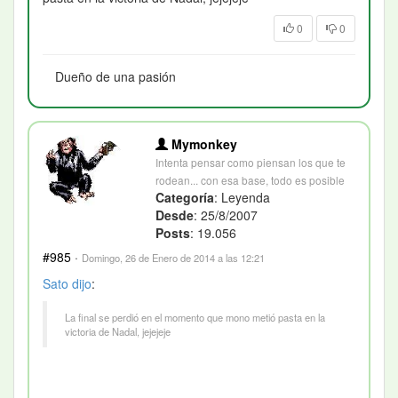
0
0
Dueño de una pasión
Mymonkey
Intenta pensar como piensan los que te
rodean... con esa base, todo es posible
Categoría
: Leyenda
Desde
: 25/8/2007
Posts
: 19.056
#985
·
Domingo, 26 de Enero de 2014 a las 12:21
Sato
dijo
:
La final se perdió en el momento que mono metió pasta en la
victoria de Nadal, jejejeje