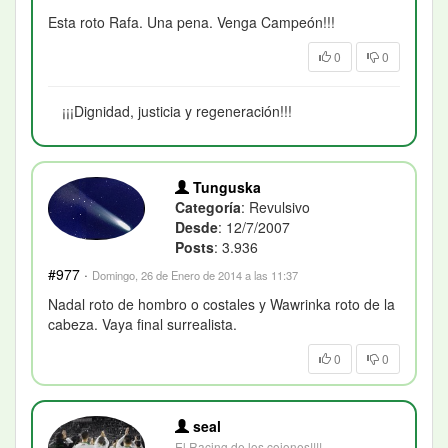
Esta roto Rafa. Una pena. Venga Campeón!!!
0
0
¡¡¡Dignidad, justicia y regeneración!!!
Tunguska
Categoría
: Revulsivo
Desde
: 12/7/2007
Posts
: 3.936
#977
·
Domingo, 26 de Enero de 2014 a las 11:37
Nadal roto de hombro o costales y Wawrinka roto de la
cabeza. Vaya final surrealista.
0
0
seal
El Racing de los cojones!!!!