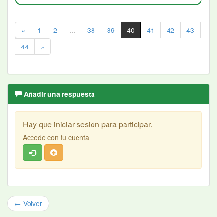
«
1
2
...
38
39
40
41
42
43
44
»
Añadir una respuesta
Hay que iniciar sesión para participar.
Accede con tu cuenta
← Volver