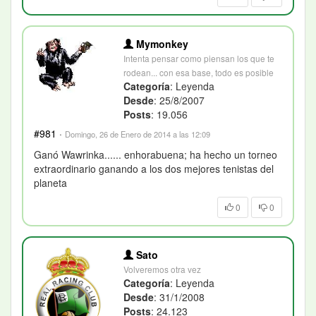
Mymonkey
Intenta pensar como piensan los que te
rodean... con esa base, todo es posible
Categoría
: Leyenda
Desde
: 25/8/2007
Posts
: 19.056
#981
·
Domingo, 26 de Enero de 2014 a las 12:09
Ganó Wawrinka...... enhorabuena; ha hecho un torneo
extraordinario ganando a los dos mejores tenistas del
planeta
0
0
Sato
Volveremos otra vez
Categoría
: Leyenda
Desde
: 31/1/2008
Posts
: 24.123