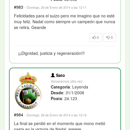
#983
·
Domingo, 26 de Enero de 2014 a las 12:11
Felicidades para el suizo pero me imagino que no esté
muy feliz. Nadal como siempre un campeón que nunca
se retira. Geande
0
0
¡¡¡Dignidad, justicia y regeneración!!!
Sato
Volveremos otra vez
Categoría
: Leyenda
Desde
: 31/1/2008
Posts
: 24.123
#984
·
Domingo, 26 de Enero de 2014 a las 12:16
La final se perdió en el momento que mono metió
pasta en la victoria de Nadal, jejejeje