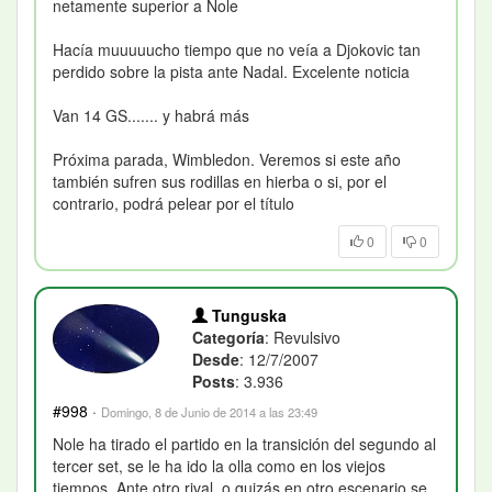
netamente superior a Nole
Hacía muuuuucho tiempo que no veía a Djokovic tan
perdido sobre la pista ante Nadal. Excelente noticia
Van 14 GS....... y habrá más
Próxima parada, Wimbledon. Veremos si este año
también sufren sus rodillas en hierba o si, por el
contrario, podrá pelear por el título
0
0
Tunguska
Categoría
: Revulsivo
Desde
: 12/7/2007
Posts
: 3.936
#998
·
Domingo, 8 de Junio de 2014 a las 23:49
Nole ha tirado el partido en la transición del segundo al
tercer set, se le ha ido la olla como en los viejos
tiempos. Ante otro rival, o quizás en otro escenario se