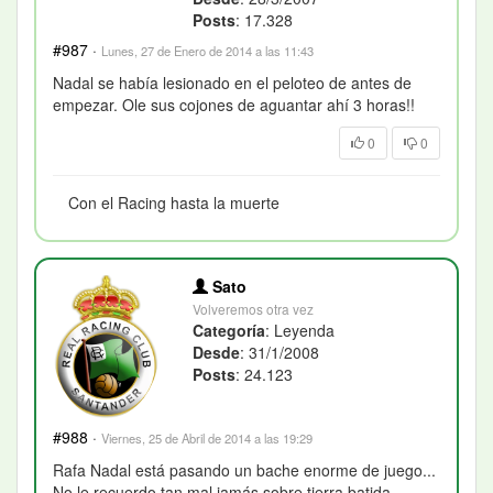
Posts
: 17.328
#987
·
Lunes, 27 de Enero de 2014 a las 11:43
Nadal se había lesionado en el peloteo de antes de
empezar. Ole sus cojones de aguantar ahí 3 horas!!
0
0
Con el Racing hasta la muerte
Sato
Volveremos otra vez
Categoría
: Leyenda
Desde
: 31/1/2008
Posts
: 24.123
#988
·
Viernes, 25 de Abril de 2014 a las 19:29
Rafa Nadal está pasando un bache enorme de juego...
No le recuerdo tan mal jamás sobre tierra batida.