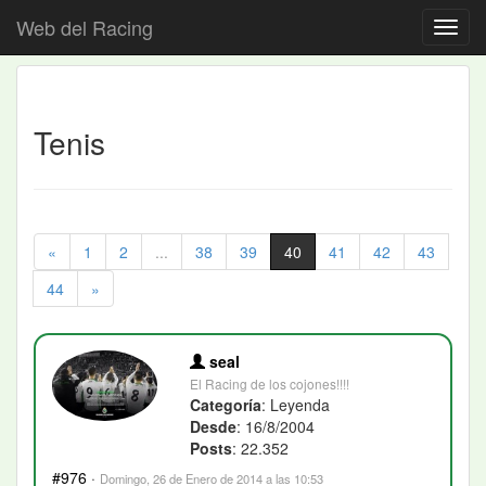
Web del Racing
Tenis
«
1
2
...
38
39
40
41
42
43
44
»
seal
El Racing de los cojones!!!!
Categoría
: Leyenda
Desde
: 16/8/2004
Posts
: 22.352
#976
·
Domingo, 26 de Enero de 2014 a las 10:53