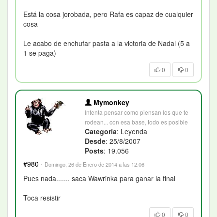
Está la cosa jorobada, pero Rafa es capaz de cualquier
cosa
Le acabo de enchufar pasta a la victoria de Nadal (5 a
1 se paga)
0
0
Mymonkey
Intenta pensar como piensan los que te
rodean... con esa base, todo es posible
Categoría
: Leyenda
Desde
: 25/8/2007
Posts
: 19.056
#980
·
Domingo, 26 de Enero de 2014 a las 12:06
Pues nada....... saca Wawrinka para ganar la final
Toca resistir
0
0