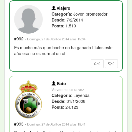
viajero
Categoría
: Joven prometedor
Desde
: 7/2/2014
Posts
: 1.510
#992
·
Domingo, 27 de Abril de 2014 a las 15:34
Es mucho más q un bache no ha ganado títulos este
año eso no es normal en el
0
0
Sato
Volveremos otra vez
Categoría
: Leyenda
Desde
: 31/1/2008
Posts
: 24.123
#993
·
Domingo, 27 de Abril de 2014 a las 15:41