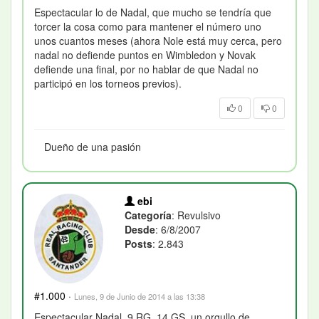
Espectacular lo de Nadal, que mucho se tendría que
torcer la cosa como para mantener el número uno
unos cuantos meses (ahora Nole está muy cerca, pero
nadal no defiende puntos en Wimbledon y Novak
defiende una final, por no hablar de que Nadal no
participó en los torneos previos).
0
0
Dueño de una pasión
ebi
Categoría
: Revulsivo
Desde
: 6/8/2007
Posts
: 2.843
#1.000
·
Lunes, 9 de Junio de 2014 a las 13:38
Espectacular Nadal, 9 RG, 14 GS, un orgullo de