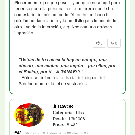
Sinceramente, porque paso... y porque entra aquí para
tener su guerrilla personal con otro forero que le ha
contestado del mismo modo. Yo no he criticado tu
opinión he dado la mía y tú no distingues lo uno de lo
otro, me da la impresión, o quizás sea una errónea
impresión.
0
0
"Detrás de tu camiseta hay un equipo, una
afición, una ciudad, una región... por ellos, por
el Racing, por ti... A GANAR!!!"
- Rótulo anónimo a la entrada del césped del
Sardinero por el túnel de vestuarios...
DAVOR
Categoría
: Titular
Desde
: 1/9/2006
Posts
: 8.482
#43
·
Miércoles, 18 de Junio de 2008 a las 22:39