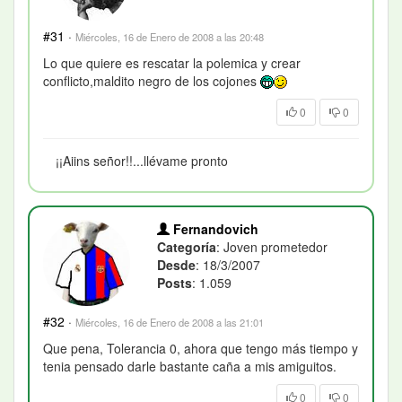
#31
·
Miércoles, 16 de Enero de 2008 a las 20:48
Lo que quiere es rescatar la polemica y crear
conflicto,maldito negro de los cojones
0
0
¡¡Aiins señor!!...llévame pronto
Fernandovich
Categoría
: Joven prometedor
Desde
: 18/3/2007
Posts
: 1.059
#32
·
Miércoles, 16 de Enero de 2008 a las 21:01
Que pena, Tolerancia 0, ahora que tengo más tiempo y
tenia pensado darle bastante caña a mis amiguitos.
0
0