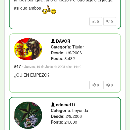
asi que ambos
0
0
DAVOR
Categoría
: Titular
Desde
: 1/9/2006
Posts
: 8.482
#47
·
Jueves, 19 de Junio de 2008 a las 14:10
¿QUIEN EMPEZO?
0
0
edneud11
Categoría
: Leyenda
Desde
: 2/9/2006
Posts
: 24.000