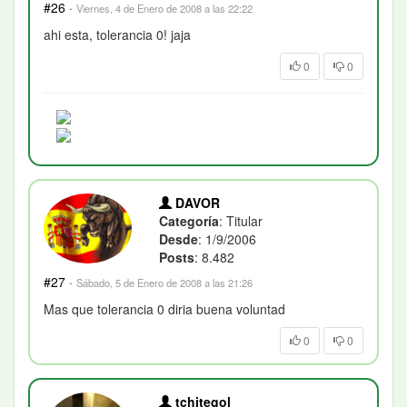
#26
·
Viernes, 4 de Enero de 2008 a las 22:22
ahi esta, tolerancia 0! jaja
0
0
DAVOR
Categoría
: Titular
Desde
: 1/9/2006
Posts
: 8.482
#27
·
Sábado, 5 de Enero de 2008 a las 21:26
Mas que tolerancia 0 diria buena voluntad
0
0
tchitegol