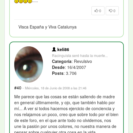
.....
0
0
Visca España y Viva Catalunya
keli86
Racinguista seré hasta la muerte...
Categoría
: Revulsivo
Desde
: 16/4/2007
Posts
: 3.706
#40
·
Miércoles, 18 de Junio de 2008 a las 21:46
Me parece que las cosas se están saliendo de madre
en general últimamente, y ojo, que también hablo por
mí... A ver si todos hacemos ejercicio de conciencia y
nos relajamos un poco, creo que sobre todo por el bien
de este foro, en el que ante todo no olvidemos, nos
une la pasión por unos colores, no nuestra manera de
pensar sobre cualquier otra cosa en la vida...