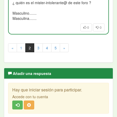
¿ quién es el mister-intolerante@ de este foro ?
Masculino.......
Masculina.......
0
0
«
1
2
3
4
5
»
Añadir una respuesta
Hay que iniciar sesión para participar.
Accede con tu cuenta