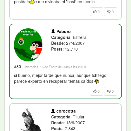
postdata
e me olvidaba el "casi" en medio
0
0
Paburo
Categoría
: Estrella
Desde
: 27/4/2007
Posts
: 12.770
#30
·
Miércoles, 16 de Enero de 2008 a las 20:39
si bueno, mejor tarde que nunca, aunque tchitegol
parece experto en recuperar temas caídos
0
0
corocotta
Categoría
: Titular
Desde
: 18/9/2007
Posts
: 7.843