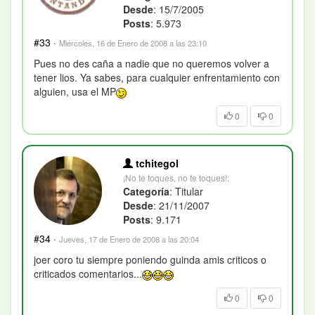
Desde
: 15/7/2005
Posts
: 5.973
#33
·
Miércoles, 16 de Enero de 2008 a las 23:10
Pues no des caña a nadie que no queremos volver a
tener lios. Ya sabes, para cualquier enfrentamiento con
alguien, usa el MP
0
0
tchitegol
¡No te toques, no te toques!:
Categoría
: Titular
Desde
: 21/11/2007
Posts
: 9.171
#34
·
Jueves, 17 de Enero de 2008 a las 20:04
joer coro tu siempre poniendo guinda amis criticos o
criticados comentarios...
0
0