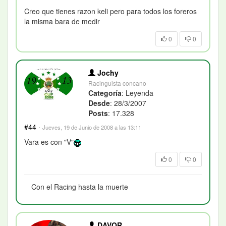
Creo que tienes razon keli pero para todos los foreros
la misma bara de medir
0
0
Jochy
Racinguista concano
Categoría
: Leyenda
Desde
: 28/3/2007
Posts
: 17.328
#44
·
Jueves, 19 de Junio de 2008 a las 13:11
Vara es con "V"
0
0
Con el Racing hasta la muerte
DAVOR