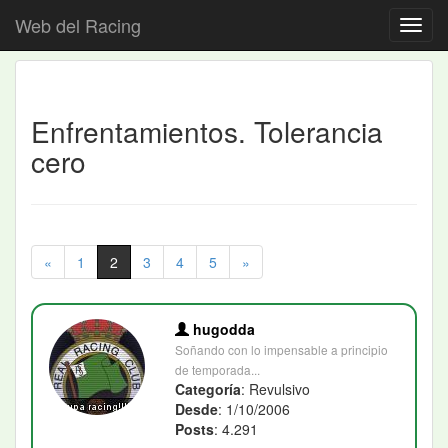
Web del Racing
Enfrentamientos. Tolerancia
cero
«
1
2
3
4
5
»
hugodda
Soñando con lo impensable a principio
de temporada...
Categoría
: Revulsivo
Desde
: 1/10/2006
Posts
: 4.291