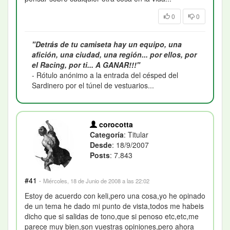
0
0
"Detrás de tu camiseta hay un equipo, una
afición, una ciudad, una región... por ellos, por
el Racing, por ti... A GANAR!!!"
- Rótulo anónimo a la entrada del césped del
Sardinero por el túnel de vestuarios...
corocotta
Categoría
: Titular
Desde
: 18/9/2007
Posts
: 7.843
#41
·
Miércoles, 18 de Junio de 2008 a las 22:02
Estoy de acuerdo con keli,pero una cosa,yo he opinado
de un tema he dado mi punto de vista,todos me habeis
dicho que si salidas de tono,que si penoso etc,etc,me
parece muy bien,son vuestras opiniones,pero ahora