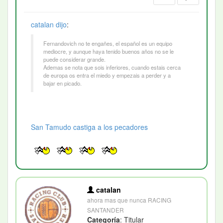
catalan
dijo
:
Fernandovich no te engañes, el español es un equipo
mediocre, y aunque haya tenido buenos años no se le
puede considerar grande.
Ademas se nota que sois inferiores, cuando estais cerca
de europa os entra el miedo y empezais a perder y a
bajar en picado.
San Tamudo castiga a los pecadores
catalan
ahora mas que nunca RACING
SANTANDER
Categoría
: Titular