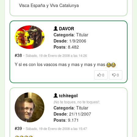
Visca España y Viva Catalunya
DAVOR
Categoría
: Titular
Desde
: 1/9/2006
Posts
: 8.482
#38
·
Sábado, 19 de Enero de 2008 a las 14:26
Y si es con los vascos mas y mas y mas y mas
0
0
tchitegol
¡No te toques, no te toques!:
Categoría
: Titular
Desde
: 21/11/2007
Posts
: 9.171
#39
·
Sábado, 19 de Enero de 2008 a las 15:47