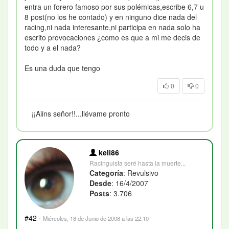
entra un forero famoso por sus polémicas,escribe 6,7 u
8 post(no los he contado) y en ninguno dice nada del
racing,ni nada interesante,ni participa en nada solo ha
escrito provocaciones ¿como es que a mi me decis de
todo y a el nada?
Es una duda que tengo
0
0
¡¡Aiins señor!!...llévame pronto
keli86
Racinguista seré hasta la muerte...
Categoría
: Revulsivo
Desde
: 16/4/2007
Posts
: 3.706
#42
·
Miércoles, 18 de Junio de 2008 a las 22:10