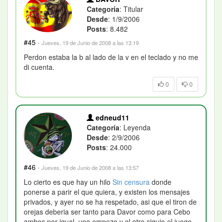
Categoría
: Titular
Desde
: 1/9/2006
Posts
: 8.482
#45
·
Jueves, 19 de Junio de 2008 a las 13:19
Perdon estaba la b al lado de la v en el teclado y no me
di cuenta.
0
0
edneud11
Categoría
: Leyenda
Desde
: 2/9/2006
Posts
: 24.000
#46
·
Jueves, 19 de Junio de 2008 a las 13:57
Lo cierto es que hay un hilo
Sin censura
donde
ponerse a parir el que quiera, y existen los mensajes
privados, y ayer no se ha respetado, asi que el tiron de
orejas deberia ser tanto para Davor como para Cebo
ambos por igual, uno empezo y el otro siguio el juego,