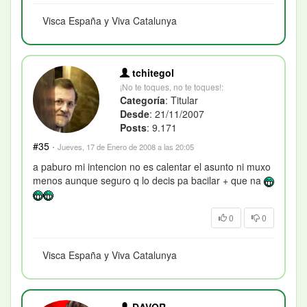
Visca España y Viva Catalunya
tchitegol
¡No te toques, no te toques!:
Categoría
: Titular
Desde
: 21/11/2007
Posts
: 9.171
#35
·
Jueves, 17 de Enero de 2008 a las 20:05
a paburo mi intencion no es calentar el asunto ni muxo
menos aunque seguro q lo decis pa bacilar + que na
0
0
Visca España y Viva Catalunya