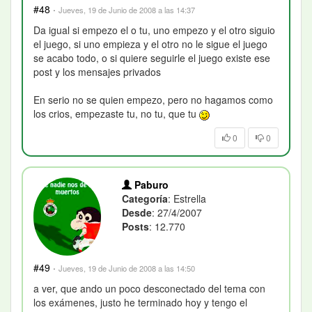
#48
·
Jueves, 19 de Junio de 2008 a las 14:37
Da igual si empezo el o tu, uno empezo y el otro siguio
el juego, si uno empieza y el otro no le sigue el juego
se acabo todo, o si quiere seguirle el juego existe ese
post y los mensajes privados
En serio no se quien empezo, pero no hagamos como
los crios, empezaste tu, no tu, que tu
0
0
Paburo
Categoría
: Estrella
Desde
: 27/4/2007
Posts
: 12.770
#49
·
Jueves, 19 de Junio de 2008 a las 14:50
a ver, que ando un poco desconectado del tema con
los exámenes, justo he terminado hoy y tengo el