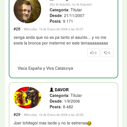
¡No te toques, no te toques!:
Categoría
: Titular
Desde
: 21/11/2007
Posts
: 9.171
#28
·
Miércoles, 16 de Enero de 2008 a las 20:07
venga anda que no es pa tanto el asunto... y no me
exeis la bronca por meterme en este temaaaaaaaaa
0
0
Visca España y Viva Catalunya
DAVOR
Categoría
: Titular
Desde
: 1/9/2006
Posts
: 8.482
#29
·
Miércoles, 16 de Enero de 2008 a las 20:29
Joer tchitegol mas tarde y no te estrenas