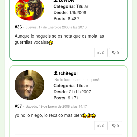
DAVOR
Categoría
: Titular
Desde
: 1/9/2006
Posts
: 8.482
#36
·
Jueves, 17 de Enero de 2008 a las 20:10
Aunque lo negueis se os nota que os mola las
guerrillas vocales
0
0
tchitegol
¡No te toques, no te toques!:
Categoría
: Titular
Desde
: 21/11/2007
Posts
: 9.171
#37
·
Sábado, 19 de Enero de 2008 a las 14:17
yo no lo niego, lo recalco mas bien
0
0