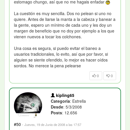
estomago chungo, así que no me hagais enfadar
La cuestión es muy sencilla. Dos no pelean si uno no
quiere. Antes de liarse la manta a la cabeza y banear a
la gente, espero un mínimo de cada uno y les doy un
margen de beneficio que no doy por ejemplo a los que
vienen nuevos a tocar los colchones.
Una cosa es segura, si puedo evitar el baneo a
usuarios tradicionales, lo evito, así que por favor, si
alguien se siente ofendido, lo mejor es hacer oídos
sordos. No merece la pena pelearse
0
0
kipling65
Categoría
: Estrella
Desde
: 5/3/2008
Posts
: 12.656
#50
·
Jueves, 19 de Junio de 2008 a las 17:57