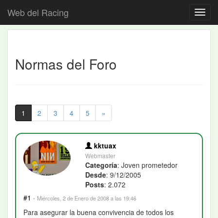
Web del Racing
Normas del Foro
1
2
3
4
5
»
kktuax
Webmaster
Categoría
: Joven prometedor
Desde
: 9/12/2005
Posts
: 2.072
#1
·
Miércoles, 2 de Enero de 2008 a las 19:46
Para asegurar la buena convivencia de todos los