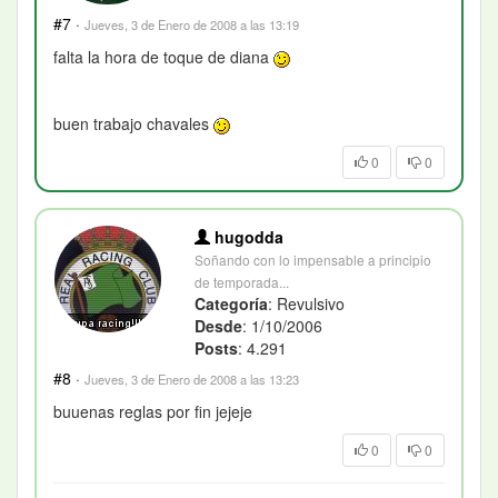
#7
·
Jueves, 3 de Enero de 2008 a las 13:19
falta la hora de toque de diana
buen trabajo chavales
0
0
hugodda
Soñando con lo impensable a principio
de temporada...
Categoría
: Revulsivo
Desde
: 1/10/2006
Posts
: 4.291
#8
·
Jueves, 3 de Enero de 2008 a las 13:23
buuenas reglas por fin jejeje
0
0