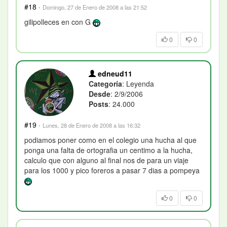
#18
·
Domingo, 27 de Enero de 2008 a las 21:52
gilipolleces en con G
0
0
edneud11
Categoría
: Leyenda
Desde
: 2/9/2006
Posts
: 24.000
#19
·
Lunes, 28 de Enero de 2008 a las 16:32
podiamos poner como en el colegio una hucha al que
ponga una falta de ortografia un centimo a la hucha,
calculo que con alguno al final nos de para un viaje
para los 1000 y pico foreros a pasar 7 dias a pompeya
0
0