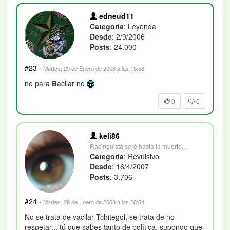
edneud11
Categoría
: Leyenda
Desde
: 2/9/2006
Posts
: 24.000
#23
·
Martes, 29 de Enero de 2008 a las 18:58
no para
B
acilar no
0
0
keli86
Racinguista seré hasta la muerte...
Categoría
: Revulsivo
Desde
: 16/4/2007
Posts
: 3.706
#24
·
Martes, 29 de Enero de 2008 a las 20:54
No se trata de vacilar Tchitegol, se trata de no
respetar... tú que sabes tanto de política, supongo que