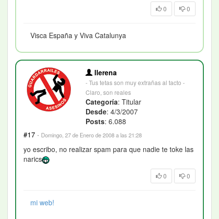
0
0
Visca España y Viva Catalunya
llerena
- Tus tetas son muy extrañas al tacto -
Claro, son reales
Categoría
: Titular
Desde
: 4/3/2007
Posts
: 6.088
#17
·
Domingo, 27 de Enero de 2008 a las 21:28
yo escribo, no realizar spam para que nadie te toke las
narics
0
0
mi web!