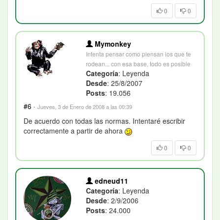
0
0
Mymonkey
Intenta pensar como piensan los que te
rodean... con esa base, todo es posible
Categoría
: Leyenda
Desde
: 25/8/2007
Posts
: 19.056
#6
·
Jueves, 3 de Enero de 2008 a las 00:39
De acuerdo con todas las normas. Intentaré escribir
correctamente a partir de ahora
0
0
edneud11
Categoría
: Leyenda
Desde
: 2/9/2006
Posts
: 24.000