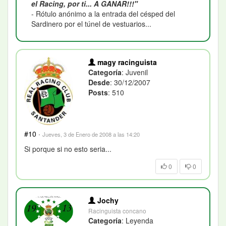
el Racing, por ti... A GANAR!!!"
- Rótulo anónimo a la entrada del césped del
Sardinero por el túnel de vestuarios...
magy racinguista
Categoría
: Juvenil
Desde
: 30/12/2007
Posts
: 510
#10
·
Jueves, 3 de Enero de 2008 a las 14:20
Si porque si no esto seria...
0
0
Jochy
Racinguista concano
Categoría
: Leyenda