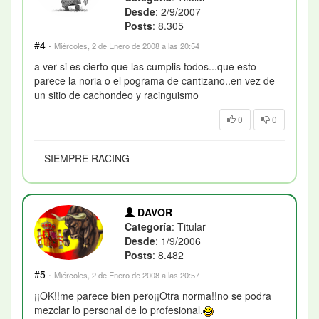
Desde
: 2/9/2007
Posts
: 8.305
#4
·
Miércoles, 2 de Enero de 2008 a las 20:54
a ver si es cierto que las cumplis todos...que esto
parece la noria o el pograma de cantizano..en vez de
un sitio de cachondeo y racinguismo
0
0
SIEMPRE RACING
DAVOR
Categoría
: Titular
Desde
: 1/9/2006
Posts
: 8.482
#5
·
Miércoles, 2 de Enero de 2008 a las 20:57
¡¡OK!!me parece bien pero¡¡Otra norma!!no se podra
mezclar lo personal de lo profesional.