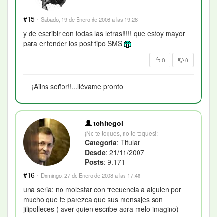
#15
·
Sábado, 19 de Enero de 2008 a las 19:28
y de escribir con todas las letras!!!!! que estoy mayor
para entender los post tipo SMS
0
0
¡¡Aiins señor!!...llévame pronto
tchitegol
¡No te toques, no te toques!:
Categoría
: Titular
Desde
: 21/11/2007
Posts
: 9.171
#16
·
Domingo, 27 de Enero de 2008 a las 17:48
una seria: no molestar con frecuencia a alguien por
mucho que te parezca que sus mensajes son
jilipolleces ( aver quien escribe aora melo imagino)