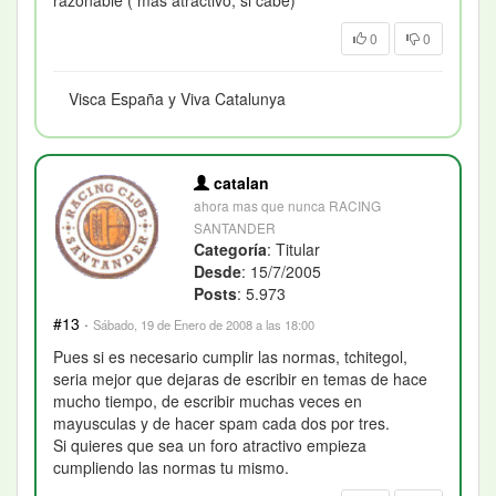
razonable ( mas atractivo, si cabe)
0
0
Visca España y Viva Catalunya
catalan
ahora mas que nunca RACING
SANTANDER
Categoría
: Titular
Desde
: 15/7/2005
Posts
: 5.973
#13
·
Sábado, 19 de Enero de 2008 a las 18:00
Pues si es necesario cumplir las normas, tchitegol,
seria mejor que dejaras de escribir en temas de hace
mucho tiempo, de escribir muchas veces en
mayusculas y de hacer spam cada dos por tres.
Si quieres que sea un foro atractivo empieza
cumpliendo las normas tu mismo.