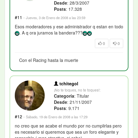
Desde
: 28/3/2007
Posts
: 17.328
#11
·
Jueves, 3 de Enero de 2008 a las 23:59
Esos moderadores y ese administrador q estan en todo
. A q ora juramos la bandera???
0
0
Con el Racing hasta la muerte
tchitegol
¡No te toques, no te toques!:
Categoría
: Titular
Desde
: 21/11/2007
Posts
: 9.171
#12
·
Sábado, 19 de Enero de 2008 a las 17:29
no creo que se acabe el mundo por no cumplirlas pero
es necesario si queremos que sea un foro elegante y