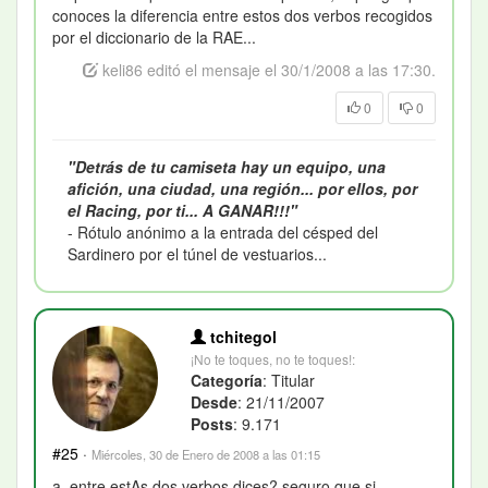
conoces la diferencia entre estos dos verbos recogidos
por el diccionario de la RAE...
keli86 editó el mensaje el 30/1/2008 a las 17:30.
0
0
"Detrás de tu camiseta hay un equipo, una
afición, una ciudad, una región... por ellos, por
el Racing, por ti... A GANAR!!!"
- Rótulo anónimo a la entrada del césped del
Sardinero por el túnel de vestuarios...
tchitegol
¡No te toques, no te toques!:
Categoría
: Titular
Desde
: 21/11/2007
Posts
: 9.171
#25
·
Miércoles, 30 de Enero de 2008 a las 01:15
a, entre estAs dos verbos dices? seguro que si