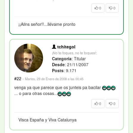
0
0
¡¡Aiins señor!!...llévame pronto
tchitegol
¡No te toques, no te toques!:
Categoría
: Titular
Desde
: 21/11/2007
Posts
: 9.171
#22
·
Martes, 29 de Enero de 2008 a las 00:45
venga ya que parece que os junteis pa bacilar
... o para otras cosas...
0
0
Visca España y Viva Catalunya