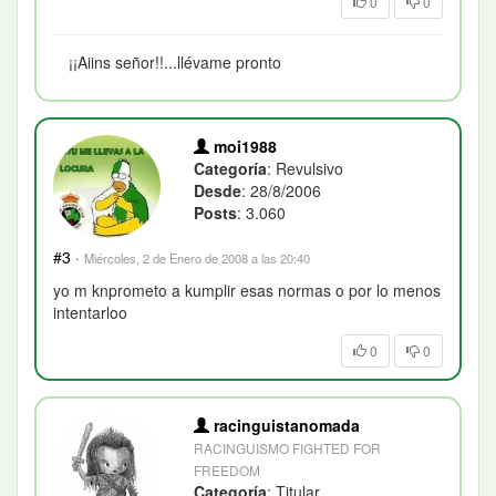
0
0
¡¡Aiins señor!!...llévame pronto
moi1988
Categoría
: Revulsivo
Desde
: 28/8/2006
Posts
: 3.060
#3
·
Miércoles, 2 de Enero de 2008 a las 20:40
yo m knprometo a kumplir esas normas o por lo menos
intentarloo
0
0
racinguistanomada
RACINGUISMO FIGHTED FOR
FREEDOM
Categoría
: Titular