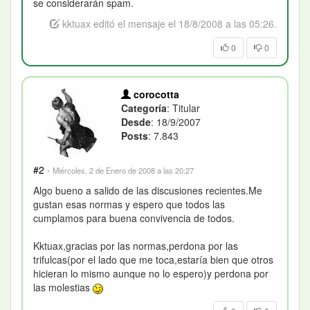
se considerarán spam.
kktuax editó el mensaje el 18/8/2008 a las 05:26.
0
0
corocotta
Categoría
: Titular
Desde
: 18/9/2007
Posts
: 7.843
#2
·
Miércoles, 2 de Enero de 2008 a las 20:27
Algo bueno a salido de las discusiones recientes.Me
gustan esas normas y espero que todos las
cumplamos para buena convivencia de todos.
Kktuax,gracias por las normas,perdona por las
trifulcas(por el lado que me toca,estaría bien que otros
hicieran lo mismo aunque no lo espero)y perdona por
las molestias