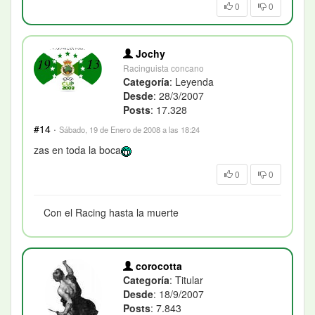
0
0
Jochy
Racinguista concano
Categoría
: Leyenda
Desde
: 28/3/2007
Posts
: 17.328
#14
·
Sábado, 19 de Enero de 2008 a las 18:24
zas en toda la boca
0
0
Con el Racing hasta la muerte
corocotta
Categoría
: Titular
Desde
: 18/9/2007
Posts
: 7.843