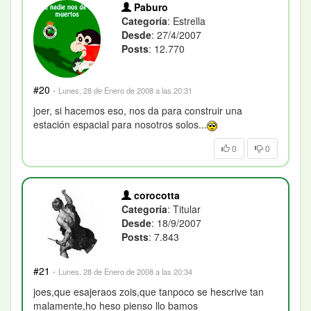
Paburo
Categoría
: Estrella
Desde
: 27/4/2007
Posts
: 12.770
#20
·
Lunes, 28 de Enero de 2008 a las 20:31
joer, si hacemos eso, nos da para construir una
estación espacial para nosotros solos...
0
0
corocotta
Categoría
: Titular
Desde
: 18/9/2007
Posts
: 7.843
#21
·
Lunes, 28 de Enero de 2008 a las 20:34
joes,que esajeraos zois,que tanpoco se hescrive tan
malamente,ho heso pienso llo bamos