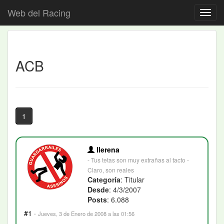
Web del Racing
ACB
1
llerena
- Tus tetas son muy extrañas al tacto -
Claro, son reales
Categoría
: Titular
Desde
: 4/3/2007
Posts
: 6.088
#1
·
Jueves, 3 de Enero de 2008 a las 01:56