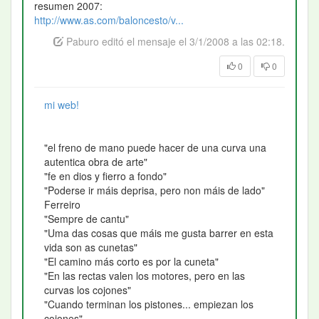
resumen 2007:
http://www.as.com/baloncesto/v...
Paburo editó el mensaje el 3/1/2008 a las 02:18.
0
0
mi web!
"el freno de mano puede hacer de una curva una
autentica obra de arte"
"fe en dios y fierro a fondo"
"Poderse ir máis deprisa, pero non máis de lado"
Ferreiro
"Sempre de cantu"
"Uma das cosas que máis me gusta barrer en esta
vida son as cunetas"
"El camino más corto es por la cuneta"
"En las rectas valen los motores, pero en las
curvas los cojones"
"Cuando terminan los pistones... empiezan los
cojones"