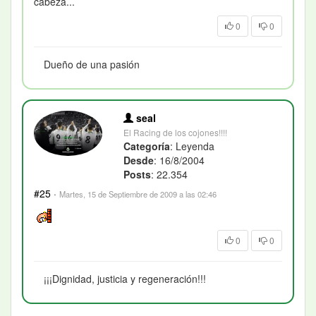
cabeza...
0
0
Dueño de una pasión
seal
El Racing de los cojones!!!!
Categoría
: Leyenda
Desde
: 16/8/2004
Posts
: 22.354
#25
·
Martes, 15 de Septiembre de 2009 a las 02:46
0
0
¡¡¡Dignidad, justicia y regeneración!!!