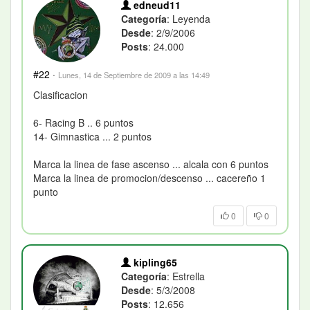
edneud11
Categoría
: Leyenda
Desde
: 2/9/2006
Posts
: 24.000
#22
·
Lunes, 14 de Septiembre de 2009 a las 14:49
Clasificacion
6- Racing B .. 6 puntos
14- Gimnastica ... 2 puntos
Marca la linea de fase ascenso ... alcala con 6 puntos
Marca la linea de promocion/descenso ... cacereño 1
punto
0
0
kipling65
Categoría
: Estrella
Desde
: 5/3/2008
Posts
: 12.656