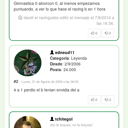
Gimnastica 0 alcorcon 0, al menos empezamos
puntuando, a ver lo que hace el racing b en 1 hora
david el racinguista editó el mensaje el 7/8/2016 a
las 16:36.
0
0
edneud11
Categoría
: Leyenda
Desde
: 2/9/2006
Posts
: 24.000
#2
·
Lunes, 31 de Agosto de 2009 a las 06:00
4 a 1 perdio el b tenian envidia del a
0
0
tchitegol
¡No te toques, no te toques!: