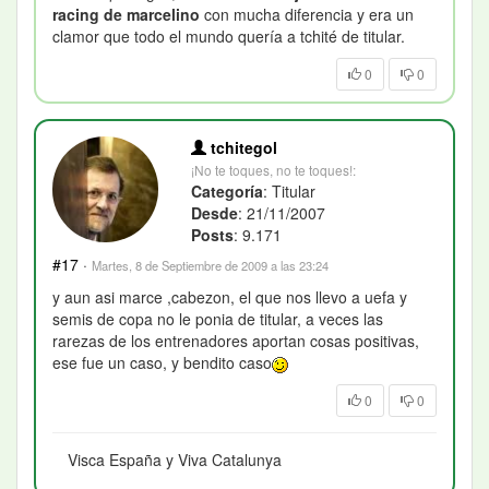
racing de marcelino
con mucha diferencia y era un
clamor que todo el mundo quería a tchité de titular.
0
0
tchitegol
¡No te toques, no te toques!:
Categoría
: Titular
Desde
: 21/11/2007
Posts
: 9.171
#17
·
Martes, 8 de Septiembre de 2009 a las 23:24
y aun asi marce ,cabezon, el que nos llevo a uefa y
semis de copa no le ponia de titular, a veces las
rarezas de los entrenadores aportan cosas positivas,
ese fue un caso, y bendito caso
0
0
Visca España y Viva Catalunya