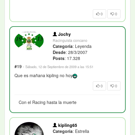
0
0
Jochy
Racinguista concano
Categoría
: Leyenda
Desde
: 28/3/2007
Posts
: 17.328
#19
·
Sábado, 12 de Septiembre de 2009 a las 15:51
Que es mañana kipling no hoy
0
0
Con el Racing hasta la muerte
kipling65
Categoría
: Estrella