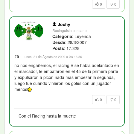
0
0
Jochy
Racinguista concano
Categoría
: Leyenda
Desde
: 28/3/2007
Posts
: 17.328
#5
·
Lunes, 31 de Agosto de 2009 a las 16:36
no nos engañemos, el racing B se habia adelantado en
el marcador, le empataron en el 45 de la primera parte
y expulsaron a picon nada mas empezar la segunda,
luego fue cuando vinieron los goles,con un jugador
menos
0
0
Con el Racing hasta la muerte