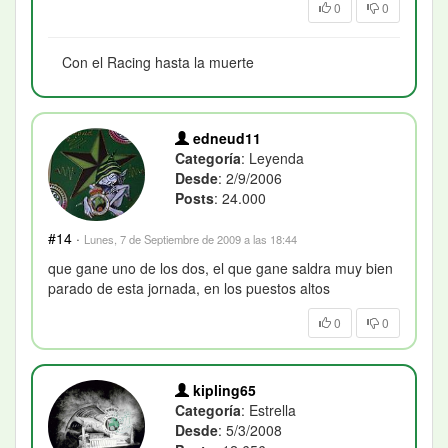
0
0
Con el Racing hasta la muerte
edneud11
Categoría
: Leyenda
Desde
: 2/9/2006
Posts
: 24.000
#14
·
Lunes, 7 de Septiembre de 2009 a las 18:44
que gane uno de los dos, el que gane saldra muy bien
parado de esta jornada, en los puestos altos
0
0
kipling65
Categoría
: Estrella
Desde
: 5/3/2008