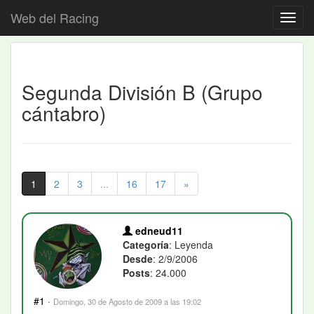
Web del Racing
Segunda División B (Grupo
cántabro)
1
2
3
...
16
17
»
edneud11
Categoría
: Leyenda
Desde
: 2/9/2006
Posts
: 24.000
#1
·
Domingo, 30 de Agosto de 2009 a las 19:02