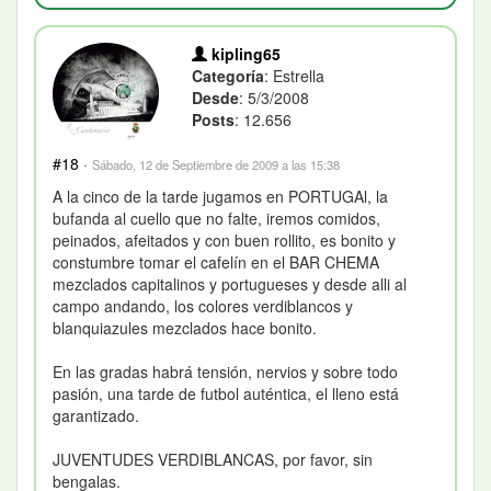
kipling65
Categoría
: Estrella
Desde
: 5/3/2008
Posts
: 12.656
#18
·
Sábado, 12 de Septiembre de 2009 a las 15:38
A la cinco de la tarde jugamos en PORTUGAl, la
bufanda al cuello que no falte, iremos comidos,
peinados, afeitados y con buen rollito, es bonito y
constumbre tomar el cafelín en el BAR CHEMA
mezclados capitalinos y portugueses y desde alli al
campo andando, los colores verdiblancos y
blanquiazules mezclados hace bonito.
En las gradas habrá tensión, nervios y sobre todo
pasión, una tarde de futbol auténtica, el lleno está
garantizado.
JUVENTUDES VERDIBLANCAS, por favor, sin
bengalas.