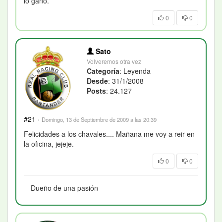
lo gano.
0
0
Sato
Volveremos otra vez
Categoría
: Leyenda
Desde
: 31/1/2008
Posts
: 24.127
#21
·
Domingo, 13 de Septiembre de 2009 a las 20:39
Felicidades a los chavales.... Mañana me voy a reir en
la oficina, jejeje.
0
0
Dueño de una pasión