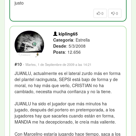
justo
0
0
kipling65
Categoría
: Estrella
Desde
: 5/3/2008
Posts
: 12.656
#10
·
Martes, 1 de Septiembre de 2009 a las 14:21
JUANLU, actualmente es el lateral zurdo más en forma
del plantel racinguista, SEPSI está bajo de forma y de
moral, no hay más que verlo, CRISTIAN no ha
cambiado, necesita mucha confianza y no la tiene.
JUANLU ha sido el jugador que más minutos ha
jugado, después del portero en pretemporada, a los
jugadores hay que sacarles cuando están en forma,
MANDIA me ha decepcionado, le creía más valiente.
Con Marcelino estaría jugando hace tiempo, saca a los