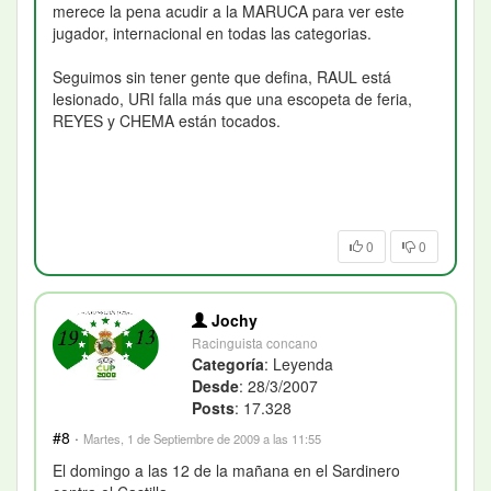
merece la pena acudir a la MARUCA para ver este
jugador, internacional en todas las categorias.
Seguimos sin tener gente que defina, RAUL está
lesionado, URI falla más que una escopeta de feria,
REYES y CHEMA están tocados.
0
0
Jochy
Racinguista concano
Categoría
: Leyenda
Desde
: 28/3/2007
Posts
: 17.328
#8
·
Martes, 1 de Septiembre de 2009 a las 11:55
El domingo a las 12 de la mañana en el Sardinero