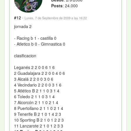
Posts
: 24.000
#12
·
Lunes, 7 de Septiembre de 2009 a las 16:22
jornada 2
- Racing b 1 - castilla 0
- Atletico b 0 - Gimnastica 0
clasificacion
Leganés 2 2 0 0 6 1 6
2 Guadalajara 2 2 0 0 4 0 6
3 Alcalá 2 2 0 0 3 0 6
4 Vecindario 2 2 0 0 3 1 6
5 Atlético B 2 1 1 0 3 1 4
6 Toledo 2 1 1 0 3 1 4
7 Alcorcón 2 1 1 0 2 1 4
8 Puertollano 2 1 1 0 2 1 4
9 Tenerife B 2 1 0 1 4 2 3
10 Sporting B 2 1 0 1 2 2 3
11 Lanzarote 2 1 0 1 2 3 3