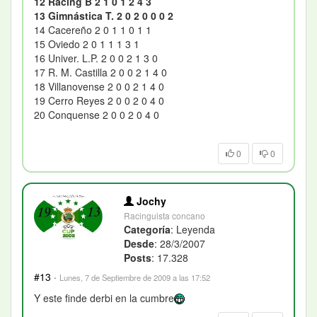
12 Racing B 2 1 0 1 2 4 3
13 Gimnástica T. 2 0 2 0 0 0 2
14 Cacereño 2 0 1 1 0 1 1
15 Oviedo 2 0 1 1 1 3 1
16 Univer. L.P. 2 0 0 2 1 3 0
17 R. M. Castilla 2 0 0 2 1 4 0
18 Villanovense 2 0 0 2 1 4 0
19 Cerro Reyes 2 0 0 2 0 4 0
20 Conquense 2 0 0 2 0 4 0
0
0
Jochy
Racinguista concano
Categoría
: Leyenda
Desde
: 28/3/2007
Posts
: 17.328
#13
·
Lunes, 7 de Septiembre de 2009 a las 17:52
Y este finde derbi en la cumbre