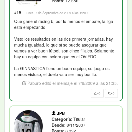
Posts
: 12.656
#15
·
Lunes, 7 de Septiembre de 2009 a las 19:09
Que gane el racing b, por lo menos el empate, la liga
está empezando.
Visto los resultados en las dos primera jornadas, hay
mucha igualdad, lo que si se puede asegurar que
vamos a ver buen fútbol, son cinco filiales. Solamente
hay un equipo con solera que es el OVIEDO.
La GINNASTICA tiene un buen equipo, su juego es
menos vistoso, el duelo va a ser muy bonito.
Paburo editó el mensaje el 7/9/2009 a las 21:35.
0
0
JPB
Categoría
: Titular
Desde
: 8/11/2007
Posts
: 6.392