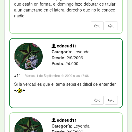
que están en forma, el domingo hizo debutar de titular
a un canterano en el lateral derecho que no lo conoce
nadie.
0
0
edneud11
Categoría
: Leyenda
Desde
: 2/9/2006
Posts
: 24.000
#11
·
Martes, 1 de Septiembre de 2009 a las 17:06
Si la verdad es que el tema sepsi es dificil de entender
0
0
edneud11
Categoría
: Leyenda
Desde
: 2/9/2006