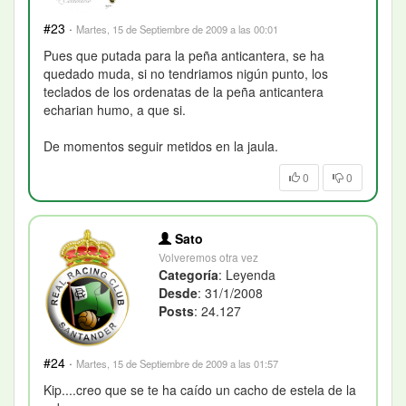
#23
·
Martes, 15 de Septiembre de 2009 a las 00:01
Pues que putada para la peña anticantera, se ha
quedado muda, si no tendriamos nigún punto, los
teclados de los ordenatas de la peña anticantera
echarian humo, a que si.
De momentos seguir metidos en la jaula.
0
0
Sato
Volveremos otra vez
Categoría
: Leyenda
Desde
: 31/1/2008
Posts
: 24.127
#24
·
Martes, 15 de Septiembre de 2009 a las 01:57
Kip....creo que se te ha caído un cacho de estela de la