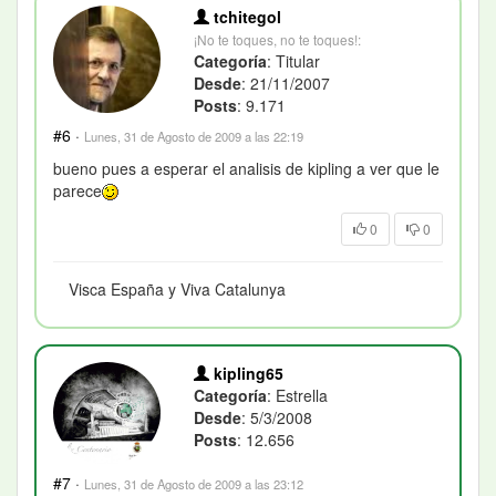
tchitegol
¡No te toques, no te toques!:
Categoría
: Titular
Desde
: 21/11/2007
Posts
: 9.171
#6
·
Lunes, 31 de Agosto de 2009 a las 22:19
bueno pues a esperar el analisis de kipling a ver que le
parece
0
0
Visca España y Viva Catalunya
kipling65
Categoría
: Estrella
Desde
: 5/3/2008
Posts
: 12.656
#7
·
Lunes, 31 de Agosto de 2009 a las 23:12