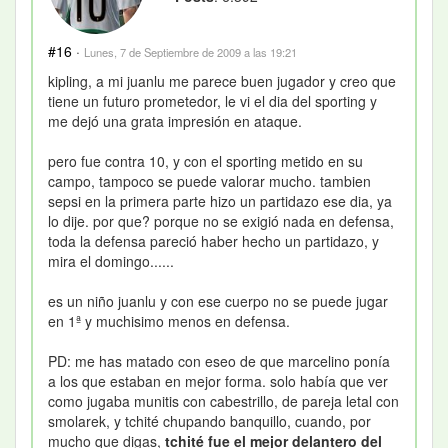
#16
·
Lunes, 7 de Septiembre de 2009 a las 19:21
kipling, a mi juanlu me parece buen jugador y creo que
tiene un futuro prometedor, le vi el dia del sporting y
me dejó una grata impresión en ataque.
pero fue contra 10, y con el sporting metido en su
campo, tampoco se puede valorar mucho. tambien
sepsi en la primera parte hizo un partidazo ese dia, ya
lo dije. por que? porque no se exigió nada en defensa,
toda la defensa pareció haber hecho un partidazo, y
mira el domingo......
es un niño juanlu y con ese cuerpo no se puede jugar
en 1ª y muchisimo menos en defensa.
PD: me has matado con eseo de que marcelino ponía
a los que estaban en mejor forma. solo había que ver
como jugaba munitis con cabestrillo, de pareja letal con
smolarek, y tchité chupando banquillo, cuando, por
mucho que digas,
tchité fue el mejor delantero del