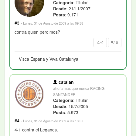
Categoría
: Titular
Desde
: 21/11/2007
Posts
: 9.171
#3
·
Lunes, 31 de Agosto de 2009 a las 09:38
contra quien perdimos?
0
0
Visca España y Viva Catalunya
catalan
ahora mas que nunca RACING
SANTANDER
Categoría
: Titular
Desde
: 15/7/2005
Posts
: 5.973
#4
·
Lunes, 31 de Agosto de 2009 a las 13:37
4-1 contra el Leganes.