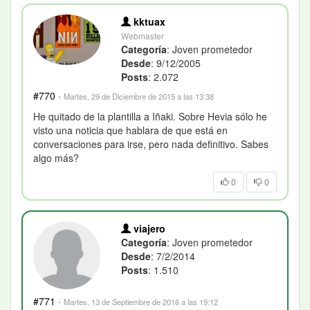
kktuax
Webmaster
Categoría
: Joven prometedor
Desde
: 9/12/2005
Posts
: 2.072
#770
·
Martes, 29 de Diciembre de 2015 a las 13:38
He quitado de la plantilla a Iñaki. Sobre Hevia sólo he
visto una noticia que hablara de que está en
conversaciones para irse, pero nada definitivo. Sabes
algo más?
0
0
viajero
Categoría
: Joven prometedor
Desde
: 7/2/2014
Posts
: 1.510
#771
·
Martes, 13 de Septiembre de 2016 a las 19:12