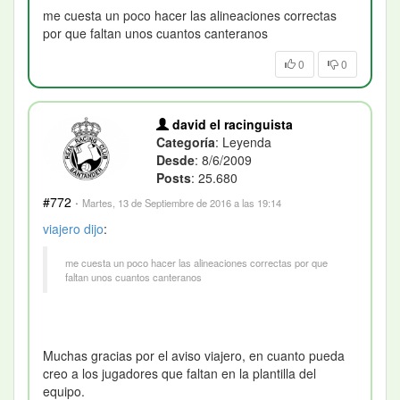
me cuesta un poco hacer las alineaciones correctas
por que faltan unos cuantos canteranos
0
0
david el racinguista
Categoría
: Leyenda
Desde
: 8/6/2009
Posts
: 25.680
#772
·
Martes, 13 de Septiembre de 2016 a las 19:14
viajero
dijo
:
me cuesta un poco hacer las alineaciones correctas por que
faltan unos cuantos canteranos
Muchas gracias por el aviso viajero, en cuanto pueda
creo a los jugadores que faltan en la plantilla del
equipo.