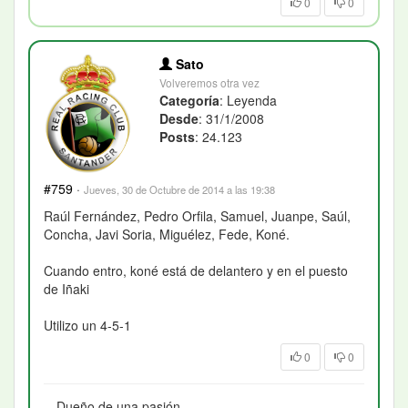
0
0
Sato
Volveremos otra vez
Categoría
: Leyenda
Desde
: 31/1/2008
Posts
: 24.123
#759
·
Jueves, 30 de Octubre de 2014 a las 19:38
Raúl Fernández, Pedro Orfila, Samuel, Juanpe, Saúl,
Concha, Javi Soria, Miguélez, Fede, Koné.
Cuando entro, koné está de delantero y en el puesto
de Iñaki
Utilizo un 4-5-1
0
0
Dueño de una pasión