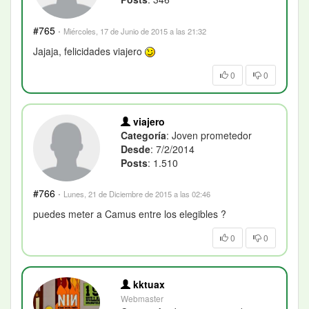
#765
·
Miércoles, 17 de Junio de 2015 a las 21:32
Jajaja, felicidades viajero
0
0
viajero
Categoría
: Joven prometedor
Desde
: 7/2/2014
Posts
: 1.510
#766
·
Lunes, 21 de Diciembre de 2015 a las 02:46
puedes meter a Camus entre los elegibles ?
0
0
kktuax
Webmaster