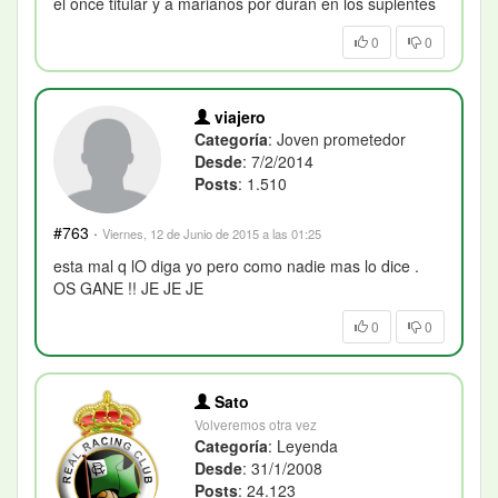
el once titular y a marianos por duran en los suplentes
0
0
viajero
Categoría
: Joven prometedor
Desde
: 7/2/2014
Posts
: 1.510
#763
·
Viernes, 12 de Junio de 2015 a las 01:25
esta mal q lO diga yo pero como nadie mas lo dice .
OS GANE !! JE JE JE
0
0
Sato
Volveremos otra vez
Categoría
: Leyenda
Desde
: 31/1/2008
Posts
: 24.123