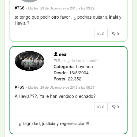
#768
·
Martes, 29 de Diciembre de 2015 a las 03:29
te tengo que pedir otro favor , ¿ podrias quitar a Iñaki y
Hevia ?
0
0
seal
El Racing de los cojones!!!!
Categoría
: Leyenda
Desde
: 16/8/2004
Posts
: 22.352
#769
·
Martes, 29 de Diciembre de 2015 a las 08:37
A Hevia???. Ya le han vendido o echado?
0
0
¡¡¡Dignidad, justicia y regeneración!!!