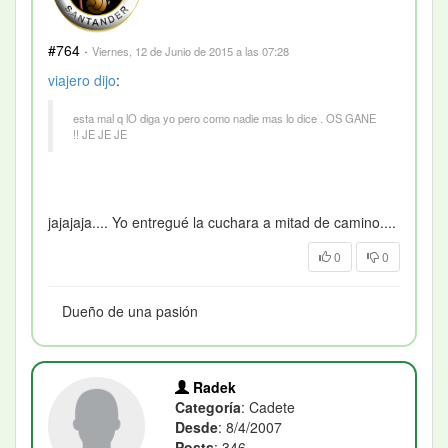
#764
·
Viernes, 12 de Junio de 2015 a las 07:28
viajero
dijo
:
esta mal q lO diga yo pero como nadie mas lo dice . OS GANE
!! JE JE JE
jajajaja.... Yo entregué la cuchara a mitad de camino....
0
0
Dueño de una pasión
Radek
Categoría
: Cadete
Desde
: 8/4/2007
Posts
: 346