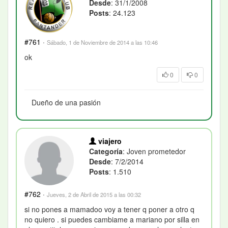
Desde
: 31/1/2008
Posts
: 24.123
#761
·
Sábado, 1 de Noviembre de 2014 a las 10:46
ok
0
0
Dueño de una pasión
viajero
Categoría
: Joven prometedor
Desde
: 7/2/2014
Posts
: 1.510
#762
·
Jueves, 2 de Abril de 2015 a las 00:32
si no pones a mamadoo voy a tener q poner a otro q
no quiero . si puedes cambiame a mariano por silla en