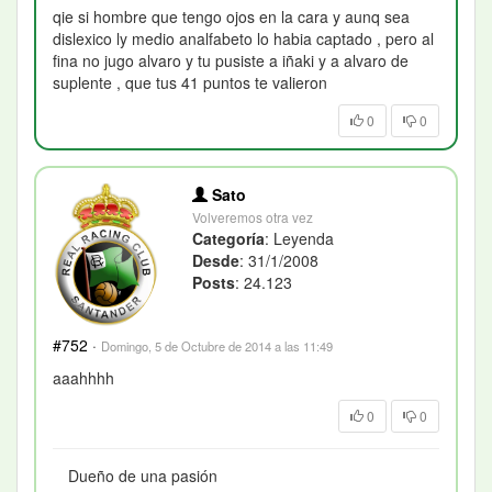
qie si hombre que tengo ojos en la cara y aunq sea
dislexico ly medio analfabeto lo habia captado , pero al
fina no jugo alvaro y tu pusiste a iñaki y a alvaro de
suplente , que tus 41 puntos te valieron
0
0
Sato
Volveremos otra vez
Categoría
: Leyenda
Desde
: 31/1/2008
Posts
: 24.123
#752
·
Domingo, 5 de Octubre de 2014 a las 11:49
aaahhhh
0
0
Dueño de una pasión