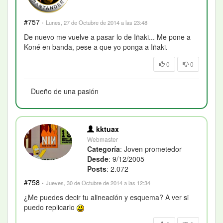
#757
·
Lunes, 27 de Octubre de 2014 a las 23:48
De nuevo me vuelve a pasar lo de Iñaki... Me pone a
Koné en banda, pese a que yo ponga a Iñaki.
0
0
Dueño de una pasión
kktuax
Webmaster
Categoría
: Joven prometedor
Desde
: 9/12/2005
Posts
: 2.072
#758
·
Jueves, 30 de Octubre de 2014 a las 12:34
¿Me puedes decir tu alineación y esquema? A ver si
puedo replicarlo