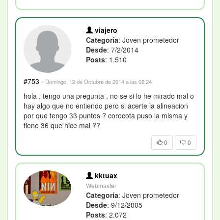
viajero
Categoría
: Joven prometedor
Desde
: 7/2/2014
Posts
: 1.510
#753
·
Domingo, 12 de Octubre de 2014 a las 02:24
hola , tengo una pregunta , no se si lo he mirado mal o
hay algo que no entiendo pero si acerte la alineacion
por que tengo 33 puntos ? corocota puso la misma y
tiene 36 que hice mal ??
0
0
kktuax
Webmaster
Categoría
: Joven prometedor
Desde
: 9/12/2005
Posts
: 2.072