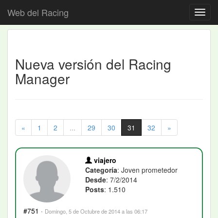
Web del Racing
Nueva versión del Racing
Manager
«
1
2
...
29
30
31
32
»
viajero
Categoría
: Joven prometedor
Desde
: 7/2/2014
Posts
: 1.510
#751
·
Domingo, 5 de Octubre de 2014 a las 06:17