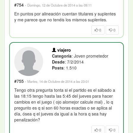
#754
·
Domingo, 12 de Octubre de 2014 a las 09:11
En puntos por alineación cuentan titulares y suplentes
y me parece que no tenéis los mismos suplentes.
0
0
viajero
Categoría
: Joven prometedor
Desde
: 7/2/2014
Posts
: 1.510
#755
·
Martes, 14 de Octubre de 2014 a las 23:01
Tengo otra pregunta tonta si el partido es el sábado a
las 18:15 tengo hasta las 5:45 del jueves para hacer
cambios en el juego ( ojo alomejor calcule mal) , lo q
pregunto es q si son 60 horas exactas o se aplica al
día, ósea q el jueves da igual a la hora q sea hay
penalización?
0
0