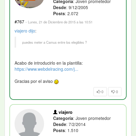
Categoría
: Joven prometedor
Desde
: 9/12/2005
Posts
: 2.072
#767
·
Lunes, 21 de Diciembre de 2015 a las 10:51
viajero
dijo
:
puedes meter a Camus entre los elegibles ?
Acabo de introducirlo en la plantilla:
https://www.webdelracing.com/j...
Gracias por el aviso
0
0
viajero
Categoría
: Joven prometedor
Desde
: 7/2/2014
Posts
: 1.510