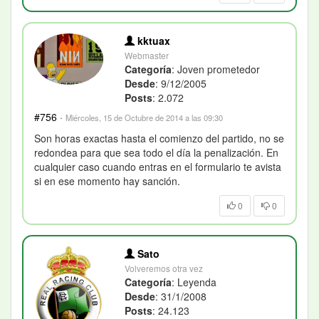
kktuax
Webmaster
Categoría
: Joven prometedor
Desde
: 9/12/2005
Posts
: 2.072
#756
·
Miércoles, 15 de Octubre de 2014 a las 09:30
Son horas exactas hasta el comienzo del partido, no se
redondea para que sea todo el día la penalización. En
cualquier caso cuando entras en el formulario te avista
si en ese momento hay sanción.
0
0
Sato
Volveremos otra vez
Categoría
: Leyenda
Desde
: 31/1/2008
Posts
: 24.123