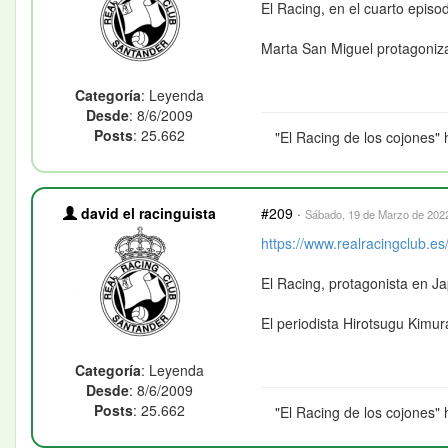
El Racing, en el cuarto episo
Marta San Miguel protagoniz
Categoría
: Leyenda
Desde
: 8/6/2009
Posts
: 25.662
"El Racing de los cojones" 
david el racinguista
#209
·
Sábado, 19 de Marzo de 2022
https://www.realracingclub.es/
El Racing, protagonista en Jap
El periodista Hirotsugu Kimu
Categoría
: Leyenda
Desde
: 8/6/2009
Posts
: 25.662
"El Racing de los cojones" 