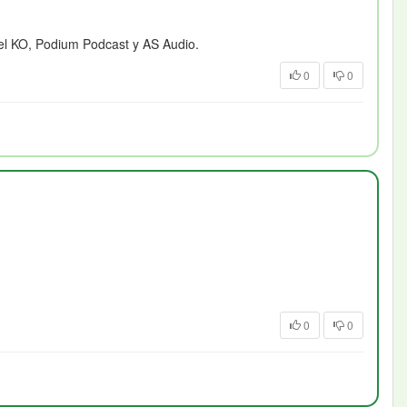
el KO, Podium Podcast y AS Audio.
0
0
0
0