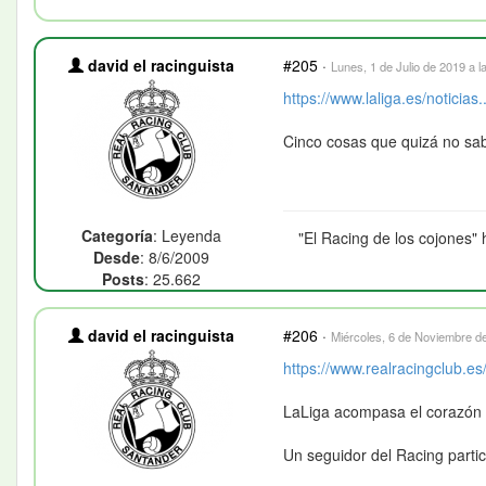
david el racinguista
#205
·
Lunes, 1 de Julio de 2019 a l
https://www.laliga.es/noticias..
Cinco cosas que quizá no sab
Categoría
: Leyenda
"El Racing de los cojones" 
Desde
: 8/6/2009
Posts
: 25.662
david el racinguista
#206
·
Miércoles, 6 de Noviembre de
https://www.realracingclub.es/
LaLiga acompasa el corazón d
Un seguidor del Racing part