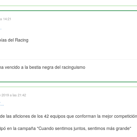
as 14:21
.
ías del Racing
ha vencido a la bestia negra del racinguismo
 2019 a las 21:42
...
e las aficiones de los 42 equipos que conforman la mejor competició
icipó en la campaña "Cuando sentimos juntos, sentimos más grande"