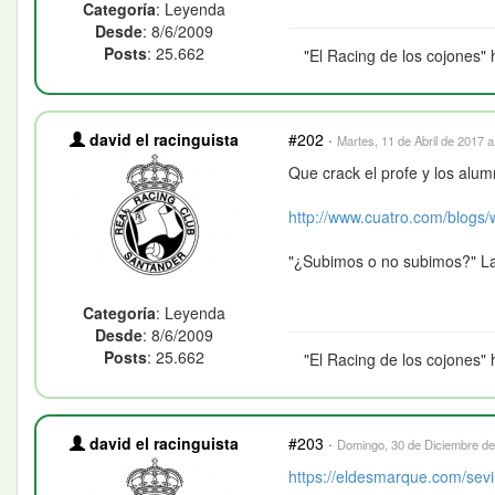
Categoría
: Leyenda
Desde
: 8/6/2009
Posts
: 25.662
"El Racing de los cojones" 
david el racinguista
#202
·
Martes, 11 de Abril de 2017 a
Que crack el profe y los alu
http://www.cuatro.com/blogs/w
"¿Subimos o no subimos?" La
Categoría
: Leyenda
Desde
: 8/6/2009
Posts
: 25.662
"El Racing de los cojones" 
david el racinguista
#203
·
Domingo, 30 de Diciembre de
https://eldesmarque.com/sevill