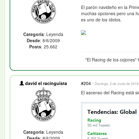
El parón navideño en la Prim
muchas opciones pero una ha 
es uno de los ídolos.
Categoría
: Leyenda
Desde
: 8/6/2009
Posts
: 25.662
"El Racing de los cojones" 
david el racinguista
#204
·
Domingo, 2 de Junio de 2019 
El ascenso del Racing está si
Categoría
: Leyenda
Desde
: 8/6/2009