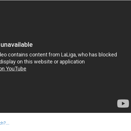
h?...