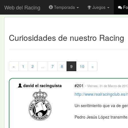
Web del Racing
Temporada
Juegos
Fo
Curiosidades de nuestro Racing
«
1
2
...
7
8
9
10
»
david el racinguista
#201
·
Viernes, 31 de Marzo de 2017
http://www.realracingclub.es/n
Un sentimiento que va de ge
Pedro Jesús López transmite a