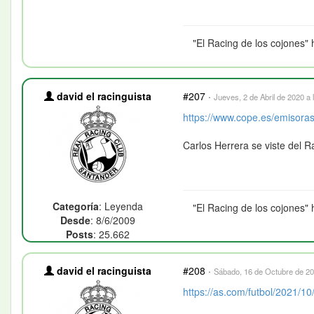
"El Racing de los cojones" 
david el racinguista
#207
·
Jueves, 2 de Abril de 2020 a 
https://www.cope.es/emisoras/
Carlos Herrera se viste del 
Categoría
: Leyenda
"El Racing de los cojones" 
Desde
: 8/6/2009
Posts
: 25.662
david el racinguista
#208
·
Sábado, 16 de Octubre de 20
https://as.com/futbol/2021/10/