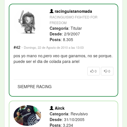
racinguistanomada
RACINGUISMO FIGHTED FOR
FREEDOM
Categoría
: Titular
Desde
: 2/9/2007
Posts
: 8.305
#42
·
Domingo, 22 de Agosto de 2010 a las 13:03
pos yo mano no,pero veo que ganamos, no se porque.
puede ser el dia de colada para ariel
0
0
SIEMPRE RACING
Airck
Categoría
: Revulsivo
Desde
: 31/10/2005
Posts
: 3.234