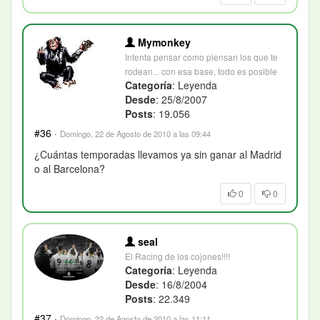
Mymonkey
Intenta pensar como piensan los que te
rodean... con esa base, todo es posible
Categoría
: Leyenda
Desde
: 25/8/2007
Posts
: 19.056
#36
·
Domingo, 22 de Agosto de 2010 a las 09:44
¿Cuántas temporadas llevamos ya sin ganar al Madrid
o al Barcelona?
0
0
seal
El Racing de los cojones!!!!
Categoría
: Leyenda
Desde
: 16/8/2004
Posts
: 22.349
#37
·
Domingo, 22 de Agosto de 2010 a las 11:11