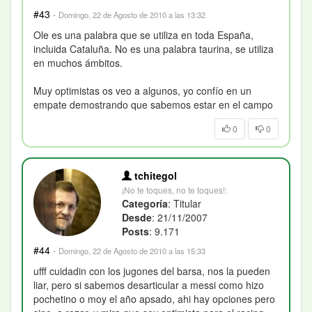
#43
·
Domingo, 22 de Agosto de 2010 a las 13:32
Ole es una palabra que se utiliza en toda España,
incluida Cataluña. No es una palabra taurina, se utiliza
en muchos ámbitos.
Muy optimistas os veo a algunos, yo confío en un
empate demostrando que sabemos estar en el campo
0
0
tchitegol
¡No te toques, no te toques!:
Categoría
: Titular
Desde
: 21/11/2007
Posts
: 9.171
#44
·
Domingo, 22 de Agosto de 2010 a las 15:33
ufff cuidadin con los jugones del barsa, nos la pueden
liar, pero si sabemos desarticular a messi como hizo
pochetino o moy el año apsado, ahi hay opciones pero