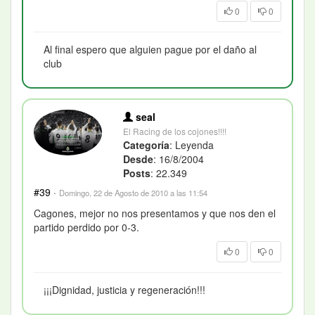
0
0
Al final espero que alguien pague por el daño al
club
seal
El Racing de los cojones!!!!
Categoría
: Leyenda
Desde
: 16/8/2004
Posts
: 22.349
#39
·
Domingo, 22 de Agosto de 2010 a las 11:54
Cagones, mejor no nos presentamos y que nos den el
partido perdido por 0-3.
0
0
¡¡¡Dignidad, justicia y regeneración!!!