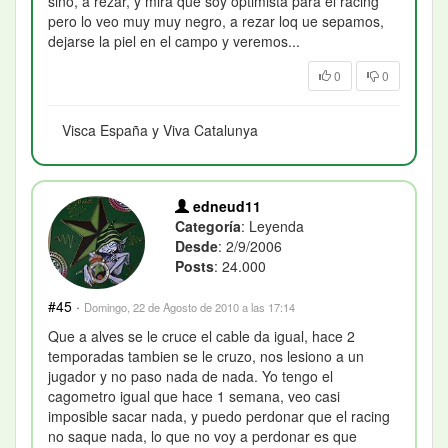
sino, a rezar, y mira que soy optimista para el racing
pero lo veo muy muy negro, a rezar loq ue sepamos,
dejarse la piel en el campo y veremos...
0
0
Visca España y Viva Catalunya
edneud11
Categoría
: Leyenda
Desde
: 2/9/2006
Posts
: 24.000
#45
·
Domingo, 22 de Agosto de 2010 a las 17:14
Que a alves se le cruce el cable da igual, hace 2
temporadas tambien se le cruzo, nos lesiono a un
jugador y no paso nada de nada. Yo tengo el
cagometro igual que hace 1 semana, veo casi
imposible sacar nada, y puedo perdonar que el racing
no saque nada, lo que no voy a perdonar es que