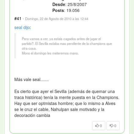
Desde
: 25/8/2007
Posts
: 19.056
#41
·
Domingo, 22 de Agosto de 2010 a las 12:44
seal
dijo
:
Pero vamos a ver, ya estais cagados antes de jugar el
partido?. El Sevilla estaba mas pendiente de la champions que
otra cosa.
Mono el domingo les meteremos mano.
Más vale seal.......
Es cierto que ayer el Sevilla (además de quemar una
traca histórica) tenía la mente puesta en la Champions.
Hay que ser optmistas hombre; que lo mismo a Alves
se le cruz el cable, Nahulpan sale motivado y la
decoración cambia
0
0