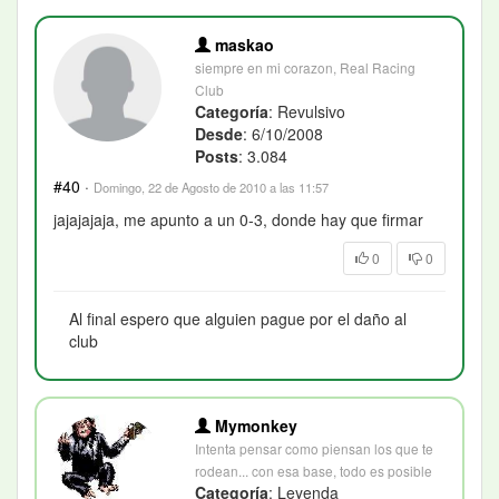
maskao
siempre en mi corazon, Real Racing
Club
Categoría
: Revulsivo
Desde
: 6/10/2008
Posts
: 3.084
#40
·
Domingo, 22 de Agosto de 2010 a las 11:57
jajajajaja, me apunto a un 0-3, donde hay que firmar
0
0
Al final espero que alguien pague por el daño al
club
Mymonkey
Intenta pensar como piensan los que te
rodean... con esa base, todo es posible
Categoría
: Leyenda