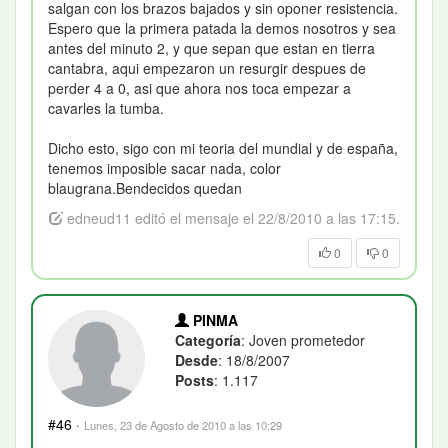
salgan con los brazos bajados y sin oponer resistencia.
Espero que la primera patada la demos nosotros y sea
antes del minuto 2, y que sepan que estan en tierra
cantabra, aqui empezaron un resurgir despues de
perder 4 a 0, asi que ahora nos toca empezar a
cavarles la tumba.
Dicho esto, sigo con mi teoria del mundial y de españa,
tenemos imposible sacar nada, color
blaugrana.Bendecidos quedan
edneud11 editó el mensaje el 22/8/2010 a las 17:15.
0
0
PINMA
Categoría
: Joven prometedor
Desde
: 18/8/2007
Posts
: 1.117
#46
·
Lunes, 23 de Agosto de 2010 a las 10:29