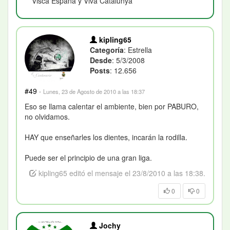
Visca España y Viva Catalunya
kipling65
Categoría
: Estrella
Desde
: 5/3/2008
Posts
: 12.656
#49
·
Lunes, 23 de Agosto de 2010 a las 18:37
Eso se llama calentar el ambiente, bien por PABURO,
no olvidamos.
HAY que enseñarles los dientes, incarán la rodilla.
Puede ser el principio de una gran liga.
kipling65 editó el mensaje el 23/8/2010 a las 18:38.
0
0
Jochy