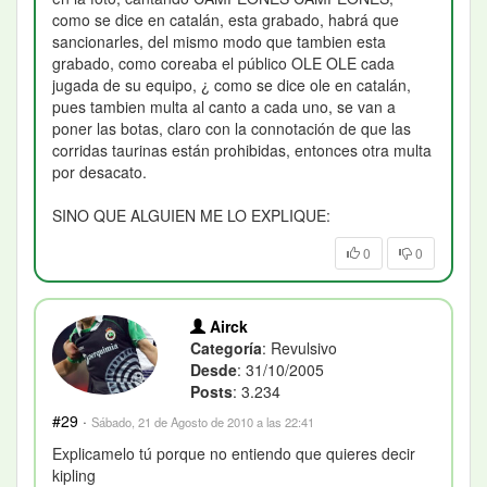
como se dice en catalán, esta grabado, habrá que
sancionarles, del mismo modo que tambien esta
grabado, como coreaba el público OLE OLE cada
jugada de su equipo, ¿ como se dice ole en catalán,
pues tambien multa al canto a cada uno, se van a
poner las botas, claro con la connotación de que las
corridas taurinas están prohibidas, entonces otra multa
por desacato.
SINO QUE ALGUIEN ME LO EXPLIQUE:
0
0
Airck
Categoría
: Revulsivo
Desde
: 31/10/2005
Posts
: 3.234
#29
·
Sábado, 21 de Agosto de 2010 a las 22:41
Explicamelo tú porque no entiendo que quieres decir
kipling