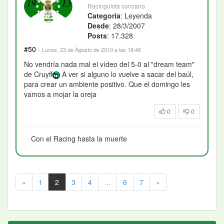
Racinguista concano
Categoría
: Leyenda
Desde
: 28/3/2007
Posts
: 17.328
#50
·
Lunes, 23 de Agosto de 2010 a las 18:46
No vendría nada mal el vídeo del 5-0 al "dream team"
de Cruyff
A ver si alguno lo vuelve a sacar del baúl,
para crear un ambiente positivo. Que el domingo les
vamos a mojar la oreja
0
0
Con el Racing hasta la muerte
«
1
2
3
4
...
6
7
»