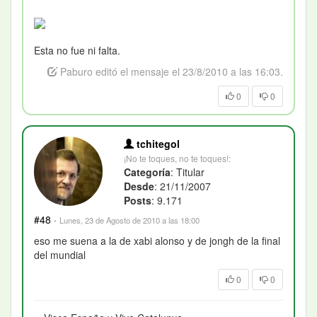
Esta no fue ni falta.
Paburo editó el mensaje el 23/8/2010 a las 16:03.
0
0
tchitegol
¡No te toques, no te toques!:
Categoría
: Titular
Desde
: 21/11/2007
Posts
: 9.171
#48
·
Lunes, 23 de Agosto de 2010 a las 18:00
eso me suena a la de xabi alonso y de jongh de la final
del mundial
0
0