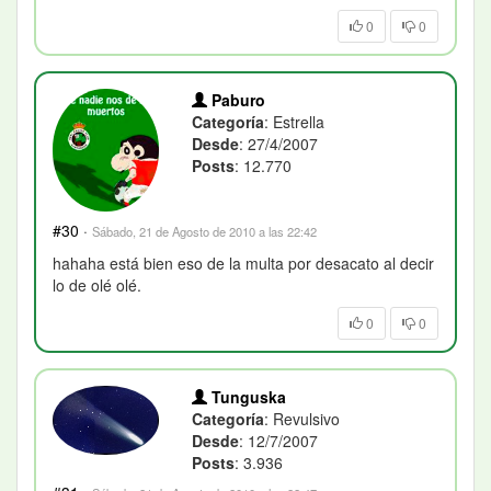
0
0
Paburo
Categoría
: Estrella
Desde
: 27/4/2007
Posts
: 12.770
#30
·
Sábado, 21 de Agosto de 2010 a las 22:42
hahaha está bien eso de la multa por desacato al decir
lo de olé olé.
0
0
Tunguska
Categoría
: Revulsivo
Desde
: 12/7/2007
Posts
: 3.936