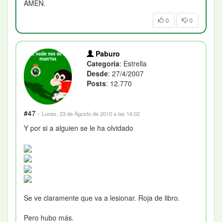
AMEN.
0
0
Paburo
Categoría
: Estrella
Desde
: 27/4/2007
Posts
: 12.770
#47
·
Lunes, 23 de Agosto de 2010 a las 16:02
Y por si a alguien se le ha olvidado
Se ve claramente que va a lesionar. Roja de libro.
Pero hubo más.