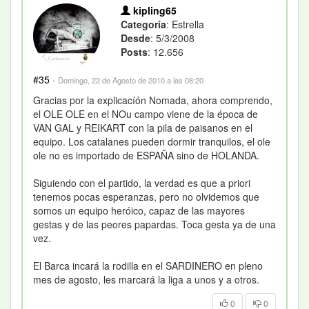
kipling65
Categoría
: Estrella
Desde
: 5/3/2008
Posts
: 12.656
#35
·
Domingo, 22 de Agosto de 2010 a las 08:20
Gracias por la explicacíón Nomada, ahora comprendo,
el OLE OLE en el NOu campo viene de la época de
VAN GAL y REIKART con la pila de paisanos en el
equipo. Los catalanes pueden dormir tranquilos, el ole
ole no es importado de ESPAÑA sino de HOLANDA.
Siguiendo con el partido, la verdad es que a priori
tenemos pocas esperanzas, pero no olvidemos que
somos un equipo heróico, capaz de las mayores
gestas y de las peores papardas. Toca gesta ya de una
vez.
El Barca incará la rodilla en el SARDINERO en pleno
mes de agosto, les marcará la liga a unos y a otros.
0
0