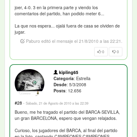
joer, 4-0. 3 en la primera parte y viendo los
comentarios del partido, han podido meter 6...
La que nos espera... ojalá fuera de casa se olviden de
jugar.
Paburo editó el mensaje el 21/8/2010 a las 22:21.
0
0
kipling65
Categoría
: Estrella
Desde
: 5/3/2008
Posts
: 12.656
#28
·
Sábado, 21 de Agosto de 2010 a las 22:39
Bueno, me he tragado el partido del BARCA-SEVILLA,
un gran BARCELONA, espero que vengan relajados.
Curioso, los jugadores del BARCA, al final del partido
en la foto, cantando CAMPEONES CAMPEONES,