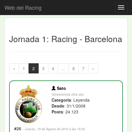
Web del Racing
Jornada 1: Racing - Barcelona
«
1
2
3
4
...
6
7
»
Sato
Volveremos otra vez
Categoría
: Leyenda
Desde
: 31/1/2008
Posts
: 24.123
#26
·
Jueves, 19 de Agosto de 2010 a las 15:03