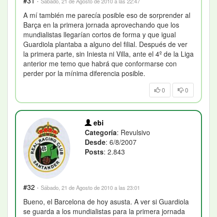
#31
·
Sábado, 21 de Agosto de 2010 a las 22:47
A mí también me parecía posible eso de sorprender al
Barça en la primera jornada aprovechando que los
mundialistas llegarían cortos de forma y que igual
Guardiola plantaba a alguno del filial. Después de ver
la primera parte, sin Iniesta ni Villa, ante el 4º de la Liga
anterior me temo que habrá que conformarse con
perder por la mínima diferencia posible.
0
0
ebi
Categoría
: Revulsivo
Desde
: 6/8/2007
Posts
: 2.843
#32
·
Sábado, 21 de Agosto de 2010 a las 23:01
Bueno, el Barcelona de hoy asusta. A ver si Guardiola
se guarda a los mundialistas para la primera jornada