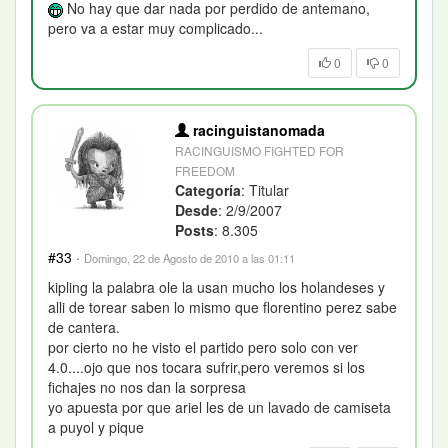
No hay que dar nada por perdido de antemano,
pero va a estar muy complicado...
0
0
racinguistanomada
RACINGUISMO FIGHTED FOR
FREEDOM
Categoría
: Titular
Desde
: 2/9/2007
Posts
: 8.305
#33
·
Domingo, 22 de Agosto de 2010 a las 01:11
kipling la palabra ole la usan mucho los holandeses y
alli de torear saben lo mismo que florentino perez sabe
de cantera.
por cierto no he visto el partido pero solo con ver
4.0....ojo que nos tocara sufrir,pero veremos si los
fichajes no nos dan la sorpresa
yo apuesta por que ariel les de un lavado de camiseta
a puyol y pique