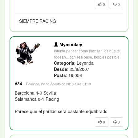
0
0
SIEMPRE RACING
Mymonkey
Intenta pensar como piensan los que te
rodean... con esa base, todo es posible
Categoría
: Leyenda
Desde
: 25/8/2007
Posts
: 19.056
#34
·
Domingo, 22 de Agosto de 2010 a las 01:13
Barcelona 4-0 Sevilla
Salamanca 0-1 Racing
Parece que el partido será bastante equilibrado
0
0