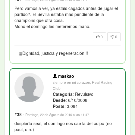
Pero vamos a ver, ya estais cagados antes de jugar el
partido?. El Sevilla estaba mas pendiente de la
champions que otra cosa.
Mono el domingo les meteremos mano.
0
0
¡¡¡Dignidad, justicia y regeneración!!!
maskao
siempre en mi corazon, Real Racing
Club
Categoría
: Revulsivo
Desde
: 6/10/2008
Posts
: 3.084
#38
·
Domingo, 22 de Agosto de 2010 a las 11:47
despierta seal, el domingo nos cae la del pulpo (no
paul, otro)