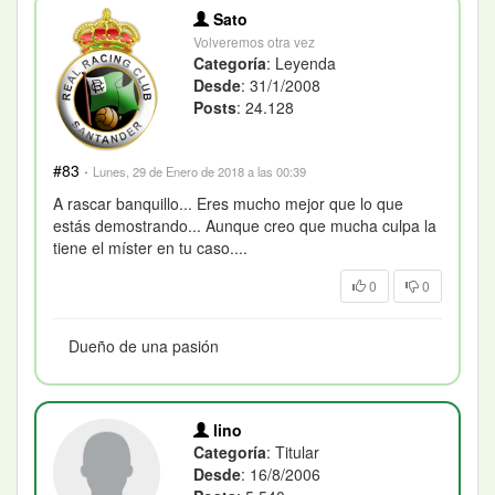
Sato
Volveremos otra vez
Categoría
: Leyenda
Desde
: 31/1/2008
Posts
: 24.128
#83
·
Lunes, 29 de Enero de 2018 a las 00:39
A rascar banquillo... Eres mucho mejor que lo que
estás demostrando... Aunque creo que mucha culpa la
tiene el míster en tu caso....
0
0
Dueño de una pasión
lino
Categoría
: Titular
Desde
: 16/8/2006