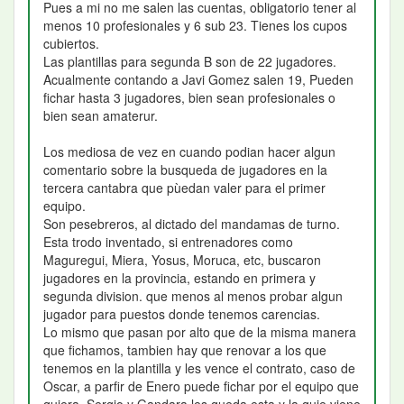
Pues a mi no me salen las cuentas, obligatorio tener al
menos 10 profesionales y 6 sub 23. Tienes los cupos
cubiertos.
Las plantillas para segunda B son de 22 jugadores.
Acualmente contando a Javi Gomez salen 19, Pueden
fichar hasta 3 jugadores, bien sean profesionales o
bien sean amaterur.
Los mediosa de vez en cuando podian hacer algun
comentario sobre la busqueda de jugadores en la
tercera cantabra que pùedan valer para el primer
equipo.
Son pesebreros, al dictado del mandamas de turno.
Esta trodo inventado, si entrenadores como
Maguregui, Miera, Yosus, Moruca, etc, buscaron
jugadores en la provincia, estando en primera y
segunda division. que menos al menos probar algun
jugador para puestos donde tenemos carencias.
Lo mismo que pasan por alto que de la misma manera
que fichamos, tambien hay que renovar a los que
tenemos en la plantilla y les vence el contrato, caso de
Oscar, a parfir de Enero puede fichar por el equipo que
quiera. Sergio y Gandara les queda esta y la quie viene