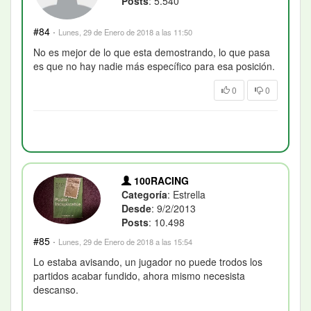
Posts
: 5.540
#84
·
Lunes, 29 de Enero de 2018 a las 11:50
No es mejor de lo que esta demostrando, lo que pasa
es que no hay nadie más específico para esa posición.
0
0
100RACING
Categoría
: Estrella
Desde
: 9/2/2013
Posts
: 10.498
#85
·
Lunes, 29 de Enero de 2018 a las 15:54
Lo estaba avisando, un jugador no puede trodos los
partidos acabar fundido, ahora mismo necesista
descanso.