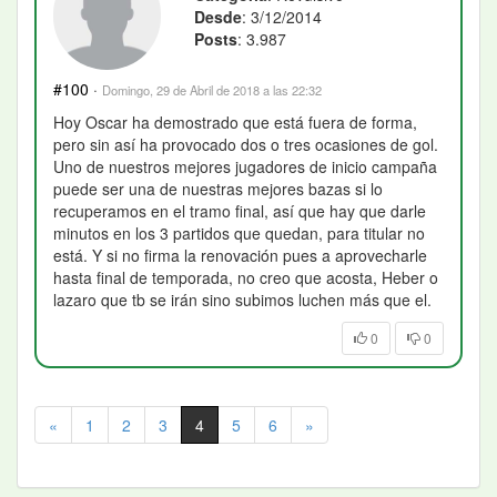
Desde
: 3/12/2014
Posts
: 3.987
#100
·
Domingo, 29 de Abril de 2018 a las 22:32
Hoy Oscar ha demostrado que está fuera de forma,
pero sin así ha provocado dos o tres ocasiones de gol.
Uno de nuestros mejores jugadores de inicio campaña
puede ser una de nuestras mejores bazas si lo
recuperamos en el tramo final, así que hay que darle
minutos en los 3 partidos que quedan, para titular no
está. Y si no firma la renovación pues a aprovecharle
hasta final de temporada, no creo que acosta, Heber o
lazaro que tb se irán sino subimos luchen más que el.
0
0
«
1
2
3
4
5
6
»