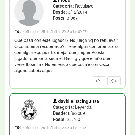
Categoría
: Revulsivo
Desde
: 3/12/2014
Posts
: 3.987
#95
·
Miércoles, 25 de Abril de 2018 a las 09:27
Que pasa con este jugador? No juega xq no renueva?
O xq no está recuperado? Tiene algún compromiso ya
con algún equipo? Es mejor que juegue Acosta,
jugador que se la suda el Racing y que el año que
viene tb se irá? No entiendo que ocurre con Oscar,
alguno sabéis algo?
0
0
david el racinguista
Categoría
: Leyenda
Desde
: 8/6/2009
Posts
: 25.700
#96
·
Miércoles, 25 de Abril de 2018 a las 14:43