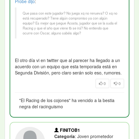
Probe
dijo
:
Que pasa con este jugador? No juega xq no renueva? O xq no
está recuperado? Tiene algún compromiso ya con algún
equipo? Es mejor que juegue Acosta, jugador que se la suda el
Racing y que el año que viene tb se irá? No entiendo que
ocurre con Oscar, alguno sabéis algo?
El otro día vi en twitter que al parecer ha llegado a un
acuerdo con un equipo que esta temporada está en
Segunda División, pero claro serán solo eso, rumores.
0
0
"El Racing de los cojones" ha vencido a la bestia
negra del racinguismo
FINITOB1
Categoría
: Joven prometedor