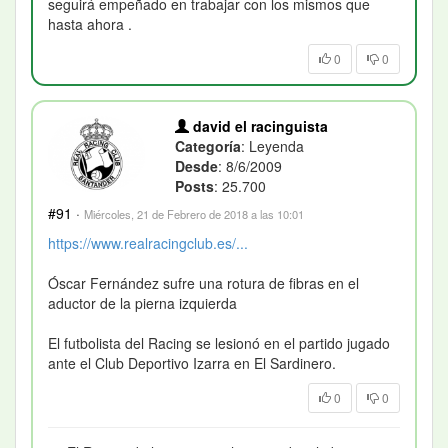
seguirá empeñado en trabajar con los mismos que
hasta ahora .
0
0
david el racinguista
Categoría
: Leyenda
Desde
: 8/6/2009
Posts
: 25.700
#91
·
Miércoles, 21 de Febrero de 2018 a las 10:01
https://www.realracingclub.es/...
Óscar Fernández sufre una rotura de fibras en el
aductor de la pierna izquierda
El futbolista del Racing se lesionó en el partido jugado
ante el Club Deportivo Izarra en El Sardinero.
0
0