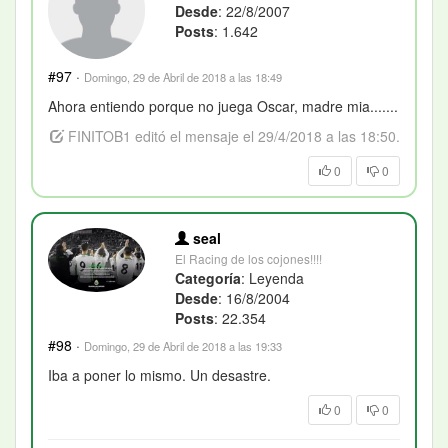
Desde
: 22/8/2007
Posts
: 1.642
#97
·
Domingo, 29 de Abril de 2018 a las 18:49
Ahora entiendo porque no juega Oscar, madre mia.......
FINITOB1 editó el mensaje el 29/4/2018 a las 18:50.
0
0
seal
El Racing de los cojones!!!!
Categoría
: Leyenda
Desde
: 16/8/2004
Posts
: 22.354
#98
·
Domingo, 29 de Abril de 2018 a las 19:33
Iba a poner lo mismo. Un desastre.
0
0