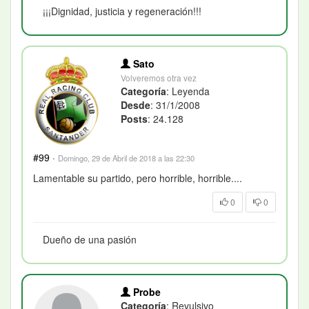
¡¡¡Dignidad, justicia y regeneración!!!
Sato
Volveremos otra vez
Categoría
: Leyenda
Desde
: 31/1/2008
Posts
: 24.128
#99
·
Domingo, 29 de Abril de 2018 a las 22:30
Lamentable su partido, pero horrible, horrible....
0
0
Dueño de una pasión
Probe
Categoría
: Revulsivo