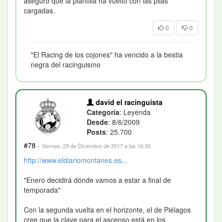
aseguró que la plantilla ha vuelto con las pilas
cargadas.
0
0
"El Racing de los cojones" ha vencido a la bestia
negra del racinguismo
david el racinguista
Categoría
: Leyenda
Desde
: 8/6/2009
Posts
: 25.700
#78
·
Viernes, 29 de Diciembre de 2017 a las 16:30
http://www.eldiariomontanes.es...
"Enero decidirá dónde vamos a estar a final de
temporada"
Con la segunda vuelta en el horizonte, el de Piélagos
cree que la clave para el ascenso está en los