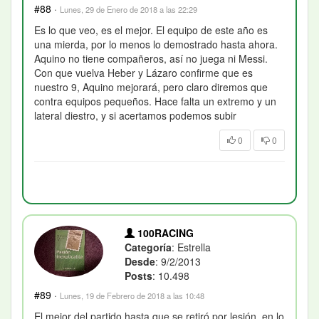
#88
·
Lunes, 29 de Enero de 2018 a las 22:29
Es lo que veo, es el mejor. El equipo de este año es
una mierda, por lo menos lo demostrado hasta ahora.
Aquino no tiene compañeros, así no juega ni Messi.
Con que vuelva Heber y Lázaro confirme que es
nuestro 9, Aquino mejorará, pero claro diremos que
contra equipos pequeños. Hace falta un extremo y un
lateral diestro, y si acertamos podemos subir
0
0
100RACING
Categoría
: Estrella
Desde
: 9/2/2013
Posts
: 10.498
#89
·
Lunes, 19 de Febrero de 2018 a las 10:48
El mejor del partido hasta que se retiró por lesión, en lo