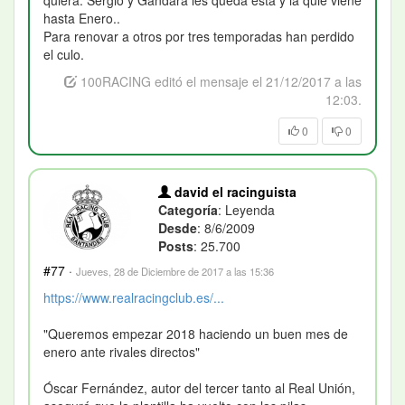
hasta Enero..
Para renovar a otros por tres temporadas han perdido
el culo.
100RACING editó el mensaje el 21/12/2017 a las
12:03.
0
0
david el racinguista
Categoría
: Leyenda
Desde
: 8/6/2009
Posts
: 25.700
#77
·
Jueves, 28 de Diciembre de 2017 a las 15:36
https://www.realracingclub.es/...
"Queremos empezar 2018 haciendo un buen mes de
enero ante rivales directos"
Óscar Fernández, autor del tercer tanto al Real Unión,