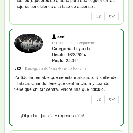
muchos jugadores de ataque para que lleguen en las
mejores condiciones a la fase de ascenso .
0
0
seal
El Racing de los cojones!!!!
Categoría
: Leyenda
Desde
: 16/8/2004
Posts
: 22.354
#82
·
Domingo, 28 de Enero de 2018 a las 17:54
Partido lamentable que se está marcando. Ni defiende
ni ataca. Cuando tiene que centrar chuta y cuando
tiene que chutar centra. Madre mía que ridiculo.
0
0
¡¡¡Dignidad, justicia y regeneración!!!