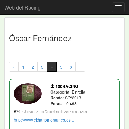
Web del Racing
Óscar Fernández
«
1
2
3
4
5
6
»
100RACING
Categoría
: Estrella
Desde
: 9/2/2013
Posts
: 10.498
#76
·
Jueves, 21 de Diciembre de 2017 a las 12:01
http://www.eldiariomontanes.es...