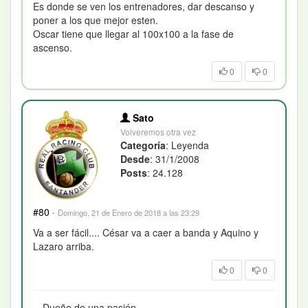
Es donde se ven los entrenadores, dar descanso y
poner a los que mejor esten.
Oscar tiene que llegar al 100x100 a la fase de
ascenso.
0
0
Sato
Volveremos otra vez
Categoría
: Leyenda
Desde
: 31/1/2008
Posts
: 24.128
#80
·
Domingo, 21 de Enero de 2018 a las 23:29
Va a ser fácil.... César va a caer a banda y Aquino y
Lazaro arriba.
0
0
Dueño de una pasión