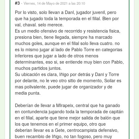
#3
·
Viernes, 14 de Mayo de 2021 a las 20:10
Por lo visto, solo llevan a Danl, jugador juvenil, pero
que ha jugado toda la temporada en el filial. Bien por
val, chaval. selo merece.
Es un medio ofensivo de recorrido y resistencia fisica,
presiona bien, tiene llegada, siempre ha marcado
muchos goles, aunque en el filial solo lleva cuatro. no
es lo mismo jugar al lado de Pablo Torre en categorias
inferiores que jugar a lado de otros menos
determinantes, eso si, se entiende muy bien con Pablo,
muchos partidos juntos.
Su ubicación es clara, Iñigo por detrás y Dani y Torre
por delante, no le veo otro sitio de momento, Soilar es
mas polivalente, puede jugar de organizador y de
media punta.
Deberían de llevar a MIrapeix, central que ha ganado
en contundencia jugando toda la temporada de capitán
en el filial, aparte que tiene mejor salida de balón que
los que tenemos en el primer equipo, otro que
deberian llevar es a Gete, centrocampista defensivo,
buen recambio de Iñigo, no tan fogoso, pero muy