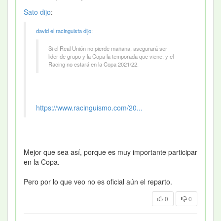
Sato
dijo
:
david el racinguista
dijo
:
Si el Real Unión no pierde mañana, asegurará ser
lider de grupo y la Copa la temporada que viene, y el
Racing no estará en la Copa 2021/22.
https://www.racinguismo.com/20...
Mejor que sea así, porque es muy importante participar
en la Copa.
Pero por lo que veo no es oficial aún el reparto.
0
0