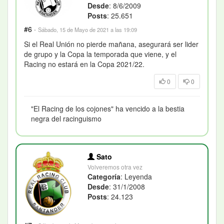
Desde
: 8/6/2009
Posts
: 25.651
#6
·
Sábado, 15 de Mayo de 2021 a las 19:09
Si el Real Unión no pierde mañana, asegurará ser lider
de grupo y la Copa la temporada que viene, y el
Racing no estará en la Copa 2021/22.
0
0
"El Racing de los cojones" ha vencido a la bestia
negra del racinguismo
Sato
Volveremos otra vez
Categoría
: Leyenda
Desde
: 31/1/2008
Posts
: 24.123