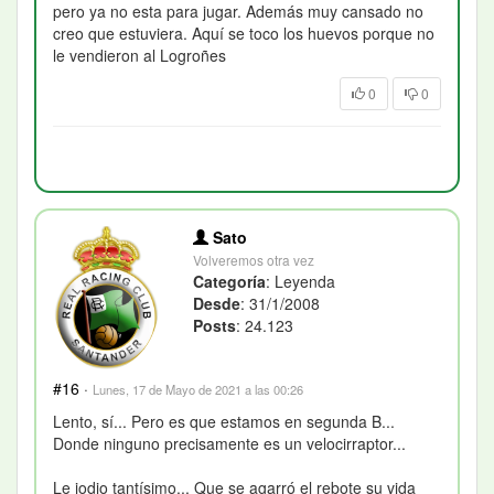
pero ya no esta para jugar. Además muy cansado no
creo que estuviera. Aquí se toco los huevos porque no
le vendieron al Logroñes
0
0
Sato
Volveremos otra vez
Categoría
: Leyenda
Desde
: 31/1/2008
Posts
: 24.123
#16
·
Lunes, 17 de Mayo de 2021 a las 00:26
Lento, sí... Pero es que estamos en segunda B...
Donde ninguno precisamente es un velocirraptor...
Le jodio tantísimo... Que se agarró el rebote su vida