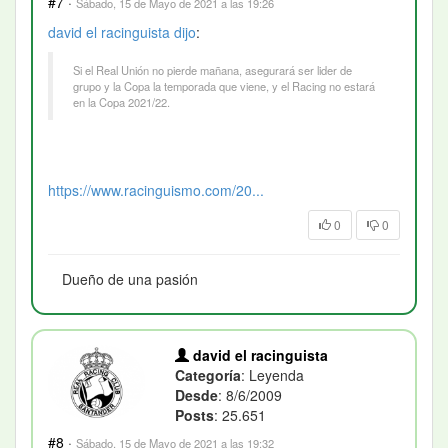
#7
·
Sábado, 15 de Mayo de 2021 a las 19:26
david el racinguista
dijo
:
Si el Real Unión no pierde mañana, asegurará ser lider de
grupo y la Copa la temporada que viene, y el Racing no estará
en la Copa 2021/22.
https://www.racinguismo.com/20...
0
0
Dueño de una pasión
david el racinguista
Categoría
: Leyenda
Desde
: 8/6/2009
Posts
: 25.651
#8
·
Sábado, 15 de Mayo de 2021 a las 19:32