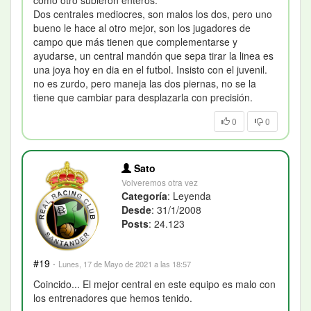
como otro subieron enteros.
Dos centrales mediocres, son malos los dos, pero uno
bueno le hace al otro mejor, son los jugadores de
campo que más tienen que complementarse y
ayudarse, un central mandón que sepa tirar la linea es
una joya hoy en dia en el futbol. Insisto con el juvenil.
no es zurdo, pero maneja las dos piernas, no se la
tiene que cambiar para desplazarla con precisión.
0
0
Sato
Volveremos otra vez
Categoría
: Leyenda
Desde
: 31/1/2008
Posts
: 24.123
#19
·
Lunes, 17 de Mayo de 2021 a las 18:57
Coincido... El mejor central en este equipo es malo con
los entrenadores que hemos tenido.