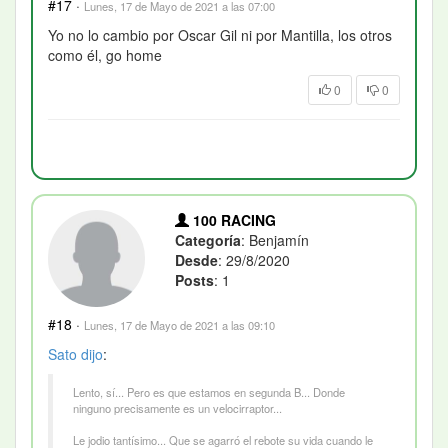
#17
·
Lunes, 17 de Mayo de 2021 a las 07:00
Yo no lo cambio por Oscar Gil ni por Mantilla, los otros
como él, go home
0
0
100 RACING
Categoría
: Benjamín
Desde
: 29/8/2020
Posts
: 1
#18
·
Lunes, 17 de Mayo de 2021 a las 09:10
Sato
dijo
:
Lento, sí... Pero es que estamos en segunda B... Donde
ninguno precisamente es un velocirraptor...
Le jodio tantísimo... Que se agarró el rebote su vida cuando le