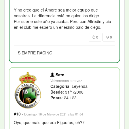
Y no creo que el Amore sea mejor equipo que
nosotros. La diferencia está en quien los dirige.
Por suerte este año ya acaba. Pero con Alfredin y cía
en el club me espero un enésimo palo de ciego.
0
0
SIEMPRE RACING
Sato
Volveremos otra vez
Categoría
: Leyenda
Desde
: 31/1/2008
Posts
: 24.123
#10
·
Domingo, 16 de Mayo de 2021 a las 01:54
Oye, que malo que era Figueras, eh??