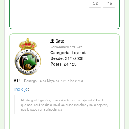
0
0
Sato
Volveremos otra vez
Categoría
: Leyenda
Desde
: 31/1/2008
Posts
: 24.123
#14
·
Domingo, 16 de Mayo de 2021 a las 22:03
lino
dijo
:
Me da igual Figueras, como si sube, es un exjugador. Por lo
que sea, aquí no dio el nivel, se quiso marchar y no le dejaron,
nos lo pago con su indolencia