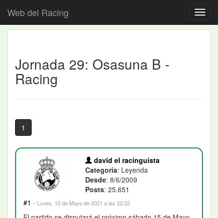
Web del Racing
Jornada 29: Osasuna B -
Racing
1
david el racinguista
Categoría
: Leyenda
Desde
: 8/6/2009
Posts
: 25.651
#1
·
Lunes, 10 de Mayo de 2021 a las 22:22
El partido se disputará el próximo sábado 15 de Mayo