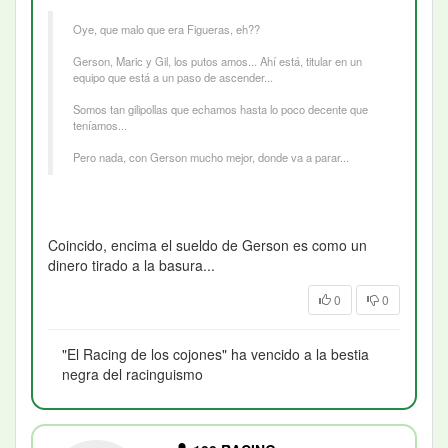
Oye, que malo que era Figueras, eh??
Gerson, Maric y Gil, los putos amos... Ahí está, titular en un
equipo que está a un paso de ascender...
Somos tan gilipollas que echamos hasta lo poco decente que
teníamos...
Pero nada, con Gerson mucho mejor, donde va a parar...
Coincido, encima el sueldo de Gerson es como un
dinero tirado a la basura...
0
0
"El Racing de los cojones" ha vencido a la bestia
negra del racinguismo