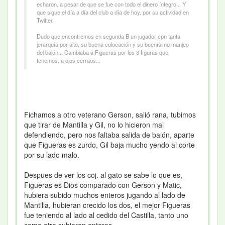
echaron, a pesar de que se fue con todo el dinero íntegro... Y
que sigue el día a día del club a día de hoy, por su actividad en
Twitter.
Dudo que encontremos en segunda B un jugador cpn tanta
jerarquía por alto, su buena colocación y su buenísimo manjeo
del balón... Cambiaba a Figueras por los 3 figuras que
tenemos, a ojos cerraos...
Fichamos a otro veterano Gerson, salió rana, tubimos
que tirar de Mantilla y Gil, no lo hicieron mal
defendiendo, pero nos faltaba salida de balón, aparte
que Figueras es zurdo, Gil baja mucho yendo al corte
por su lado malo.
Despues de ver los coj. al gato se sabe lo que es,
Figueras es Dios comparado con Gerson y Matic,
hubiera subido muchos enteros jugando al lado de
Mantilla, hubieran crecido los dos, el mejor Figueras
fue teniendo al lado al cedido del Castilla, tanto uno