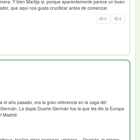
imera. Y bien Martija si, porque aparentemente parece un buen
enador, que aquí nos gusta crucificar antes de comenzar.
0
0
 el año pasado, era la gran referencia en la zaga del
 Germán. La dupla Duarte-Germán fue la que les dio la Europa
l Madrid.
Matheus, teníían otras opciones, vinieron… Germán, lo mismo…