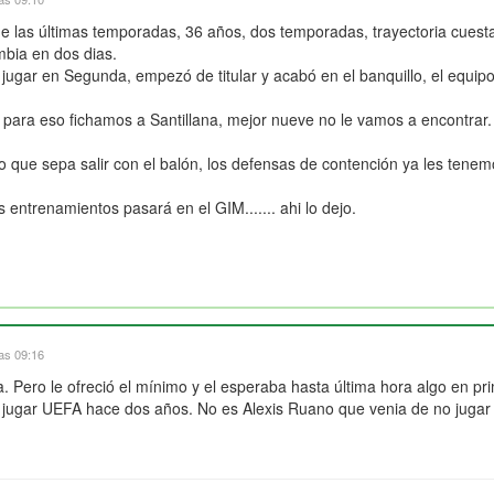
de las últimas temporadas, 36 años, dos temporadas, trayectoria cuest
ambia en dos dias.
jugar en Segunda, empezó de titular y acabó en el banquillo, el equip
 para eso fichamos a Santillana, mejor nueve no le vamos a encontrar.
o que sepa salir con el balón, los defensas de contención ya les tenem
entrenamientos pasará en el GIM....... ahi lo dejo.
las 09:16
ía. Pero le ofreció el mínimo y el esperaba hasta última hora algo en p
 jugar UEFA hace dos años. No es Alexis Ruano que venia de no jugar y 