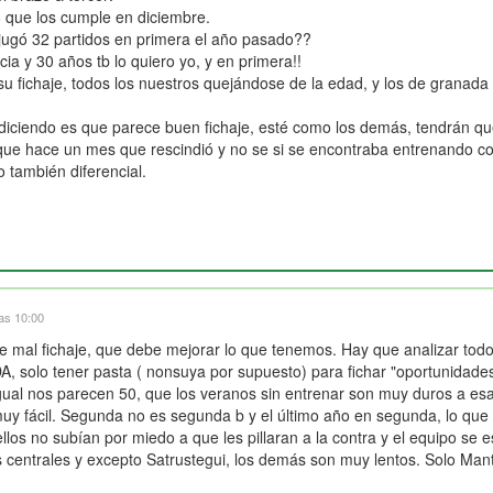
36 que los cumple en diciembre.
jugó 32 partidos en primera el año pasado??
ia y 30 años tb lo quiero yo, y en primera!!
e su fichaje, todos los nuestros quejándose de la edad, y los de grana
ciendo es que parece buen fichaje, esté como los demás, tendrán que
que hace un mes que rescindió y no se si se encontraba entrenando co
 también diferencial.
las 10:00
 mal fichaje, que debe mejorar lo que tenemos. Hay que analizar todo.
 solo tener pasta ( nonsuya por supuesto) para fichar "oportunidade
igual nos parecen 50, que los veranos sin entrenar son muy duros a e
uy fácil. Segunda no es segunda b y el último año en segunda, lo que n
ellos no subían por miedo a que les pillaran a la contra y el equipo se
s centrales y excepto Satrustegui, los demás son muy lentos. Solo Manti