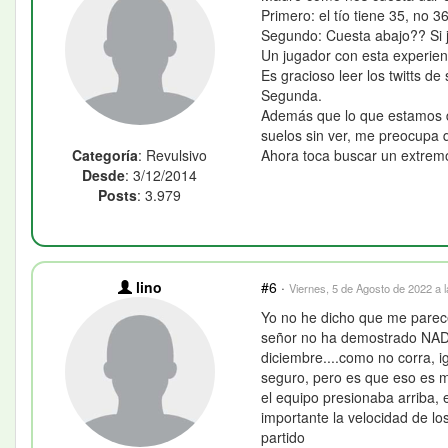
Primero: el tío tiene 35, no 
Segundo: Cuesta abajo?? Si 
Un jugador con esta experienc
Es gracioso leer los twitts d
Segunda.
Además que lo que estamos di
suelos sin ver, me preocupa 
Categoría
: Revulsivo
Ahora toca buscar un extremo
Desde
: 3/12/2014
Posts
: 3.979
lino
#6
·
Viernes, 5 de Agosto de 2022 a 
Yo no he dicho que me parece
señor no ha demostrado NADA,
diciembre....como no corra, 
seguro, pero es que eso es m
el equipo presionaba arriba, 
importante la velocidad de lo
partido