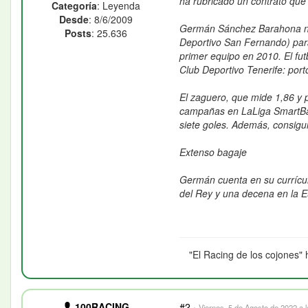
ha rubricado un contrato que 
Categoría
: Leyenda
Desde
: 8/6/2009
Germán Sánchez Barahona naci
Posts
: 25.636
Deportivo San Fernando) para,
primer equipo en 2010. El fut
Club Deportivo Tenerife: por
El zaguero, que mide 1,86 y 
campañas en LaLiga SmartBan
siete goles. Además, consigui
Extenso bagaje
Germán cuenta en su currícul
del Rey y una decena en la Eu
"El Racing de los cojones" 
100RACING
#2
·
Viernes, 5 de Agosto de 2022 a 