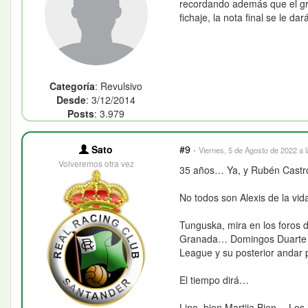
recordando además que el gra
fichaje, la nota final se le d
Categoría
: Revulsivo
Desde
: 3/12/2014
Posts
: 3.979
Sato
#9
·
Viernes, 5 de Agosto de 2022 a 
Volveremos otra vez
35 años… Ya, y Rubén Castr
No todos son Alexis de la vid
Tunguska, mira en los foros 
Granada… Domingos Duarte est
League y su posterior andar 
El tiempo dirá…
Lino, bien Martija Bien… Lo