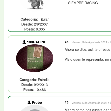
SIEMPRE RACING
Categoría
: Titular
Desde
: 2/9/2007
Posts
: 8.305
100RACING
#4
·
Viernes, 5 de Agosto de 2022 a 
Ahora se dice, asi, te ofrezc
Visto quen le representa, no
Categoría
: Estrella
Desde
: 9/2/2013
Posts
: 10.486
Probe
#5
·
Viernes, 5 de Agosto de 2022 a 
Madre como nos cuesta dar el