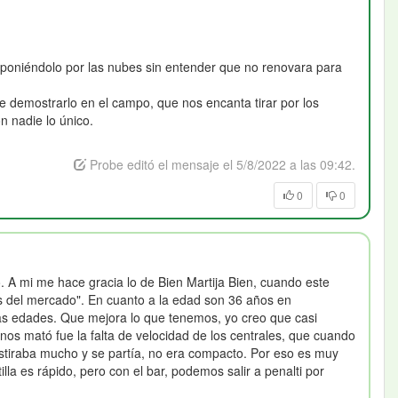
da poniéndolo por las nubes sin entender que no renovara para
 demostrarlo en el campo, que nos encanta tirar por los
n nadie lo único.
Probe editó el mensaje el 5/8/2022 a las 09:42.
0
0
 A mi me hace gracia lo de Bien Martija Bien, cuando este
s del mercado". En cuanto a la edad son 36 años en
sas edades. Que mejora lo que tenemos, yo creo que casi
os mató fue la falta de velocidad de los centrales, que cuando
 estiraba mucho y se partía, no era compacto. Por eso es muy
lla es rápido, pero con el bar, podemos salir a penalti por