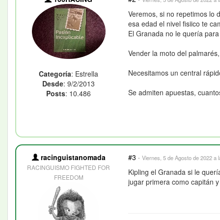
Veremos, si no repetimos lo 
esa edad el nivel fisiico te c
El Granada no le quería para 
Vender la moto del palmarés,
Necesitamos un central rápid
Categoría
: Estrella
Desde
: 9/2/2013
Se admiten apuestas, cuantos 
Posts
: 10.486
racinguistanomada
#3
·
Viernes, 5 de Agosto de 2022 a 
RACINGUISMO FIGHTED FOR
Kipling el Granada si le quer
FREEDOM
jugar primera como capitán y