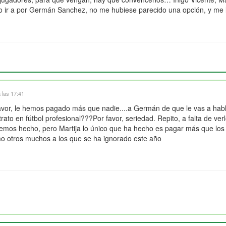
do ir a por Germán Sanchez, no me hubiese parecido una opción, y me 
 las 17:41
avor, le hemos pagado más que nadie....a Germán de que le vas a hablar
ntrato en fútbol profesional???Por favor, seriedad. Repito, a falta de ve
hemos hecho, pero Martija lo único que ha hecho es pagar más que los
mo otros muchos a los que se ha ignorado este año