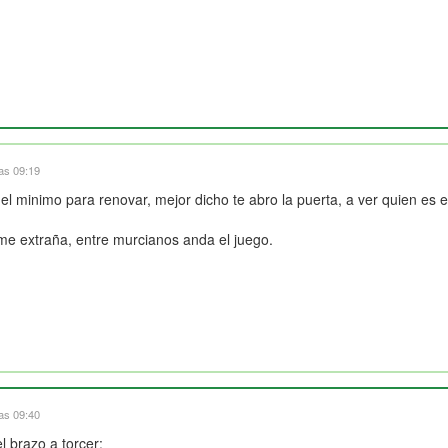
las 09:19
o el minimo para renovar, mejor dicho te abro la puerta, a ver quien es 
 me extraña, entre murcianos anda el juego.
las 09:40
 brazo a torcer: