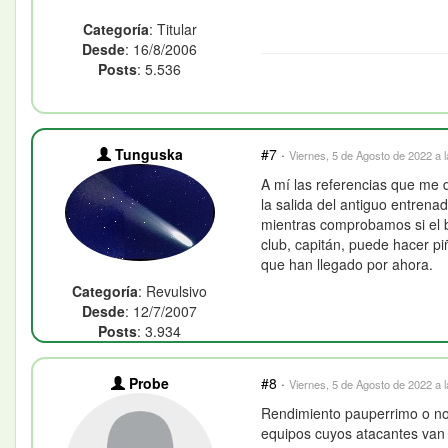
Categoría
: Titular
Desde
: 16/8/2006
Posts
: 5.536
Tunguska
#7
·
Viernes, 5 de Agosto de 2022 a 
A mí las referencias que me d
la salida del antiguo entrena
mientras comprobamos si el b
club, capitán, puede hacer p
que han llegado por ahora.
Categoría
: Revulsivo
Desde
: 12/7/2007
Posts
: 3.934
Probe
#8
·
Viernes, 5 de Agosto de 2022 a 
Rendimiento pauperrimo o no 
equipos cuyos atacantes van 