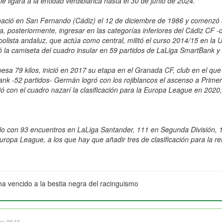
le ligará a la entidad verdiblanca hasta el 30 de junio de 2024.
ó en San Fernando (Cádiz) el 12 de diciembre de 1986 y comenzó a ju
 posteriormente, ingresar en las categorías inferiores del Cádiz CF -c
bolista andaluz, que actúa como central, militó el curso 2014/15 en la
tó la camiseta del cuadro insular en 59 partidos de LaLiga SmartBank y
pesa 79 kilos, inició en 2017 su etapa en el Granada CF, club en el qu
k -52 partidos- Germán logró con los rojiblancos el ascenso a Primer
ó con el cuadro nazarí la clasificación para la Europa League en 2020,
o con 93 encuentros en LaLiga Santander, 111 en Segunda División, 12
ropa League, a los que hay que añadir tres de clasificación para la re
ha vencido a la bestia negra del racinguismo
las 09:10