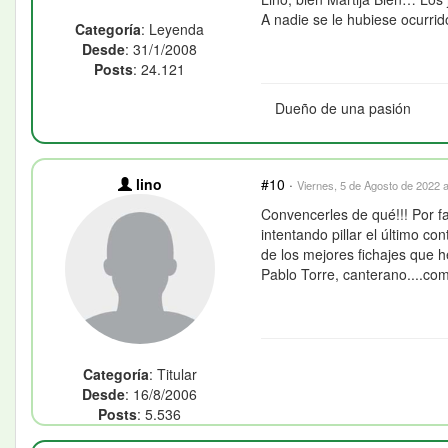
A nadie se le hubiese ocurri
Categoría
: Leyenda
Desde
: 31/1/2008
Posts
: 24.121
Dueño de una pasión
lino
#10
·
Viernes, 5 de Agosto de 2022 a
Convencerles de qué!!! Por f
intentando pillar el último co
de los mejores fichajes que 
Pablo Torre, canterano....co
Categoría
: Titular
Desde
: 16/8/2006
Posts
: 5.536