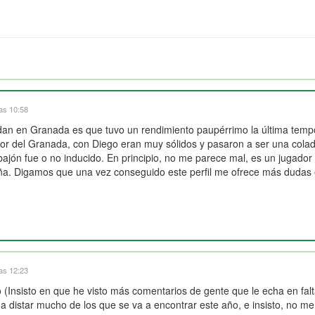
las 10:58
an en Granada es que tuvo un rendimiento paupérrimo la última tempora
dor del Granada, con Diego eran muy sólidos y pasaron a ser una colade
ajón fue o no inducido. En principio, no me parece mal, es un jugador
iña. Digamos que una vez conseguido este perfil me ofrece más dudas el
las 12:23
(Insisto en que he visto más comentarios de gente que le echa en falt
a distar mucho de los que se va a encontrar este año, e insisto, no m