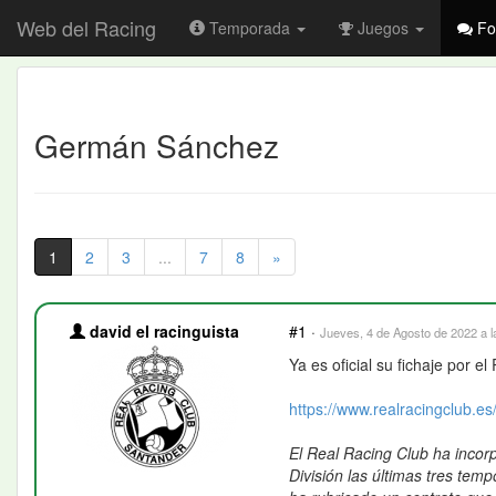
Web del Racing
Temporada
Juegos
Fo
Germán Sánchez
1
2
3
...
7
8
»
david el racinguista
#1
·
Jueves, 4 de Agosto de 2022 a l
Ya es oficial su fichaje por 
https://www.realracingclub.es/
El Real Racing Club ha incor
División las últimas tres te