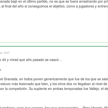
nada bajó en el último partido, no es que se fuera arrastrando por pr
ará al final del año si conseguimos el objetivo, como a jugadores y entr
las 13:27
o 40 y mirad que año pasado se cascó…
a.
del Granada, en todos ponen genericamente que fue de los que se salva
uvo más lesionado que bien, y los otros dos no llegaban al nivel de
por la competición. Su suplente en ambas temporadas fue Vallejo, el de
s jugadores, para que vengan, hay que convencerlos… Íñigo Vicente, 