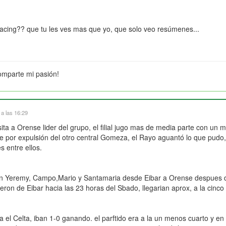
acing?? que tu les ves mas que yo, que solo veo resúmenes...
omparte mi pasión!
a las 16:29
ta a Orense lider del grupo, el filial jugo mas de media parte con un 
e por expulsión del otro central Gomeza, el Rayo aguantó lo que pudo,
s entre ellos.
ron Yeremy, Campo,Mario y Santamaria desde Eibar a Orense despues de
ron de Eibar hacia las 23 horas del Sbado, llegarian aprox, a la cinco 
ra el Celta, iban 1-0 ganando. el parftido era a la un menos cuarto y 