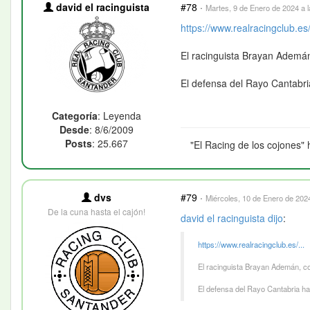
david el racinguista
#78
·
Martes, 9 de Enero de 2024 a l
https://www.realracingclub.es/
El racinguista Brayan Ademá
El defensa del Rayo Cantabri
Categoría
: Leyenda
Desde
: 8/6/2009
Posts
: 25.667
"El Racing de los cojones" 
dvs
#79
·
Miércoles, 10 de Enero de 2024
De la cuna hasta el cajón!
david el racinguista
dijo
:
https://www.realracingclub.es/...
El racinguista Brayan Ademán, c
El defensa del Rayo Cantabria ha