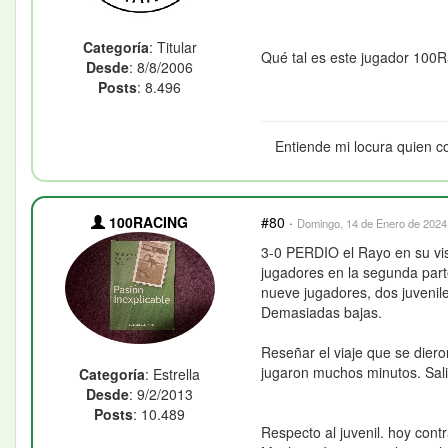
Categoría
: Titular
Qué tal es este jugador 100R
Desde
: 8/8/2006
Posts
: 8.496
Entiende mi locura quien c
100RACING
#80
·
Domingo, 14 de Enero de 2024 
3-0 PERDIO el Rayo en su visi
jugadores en la segunda part
nueve jugadores, dos juvenile
Demasiadas bajas.
Reseñar el viaje que se die
jugaron muchos minutos. Salie
Categoría
: Estrella
Desde
: 9/2/2013
Posts
: 10.489
Respecto al juvenil. hoy cont