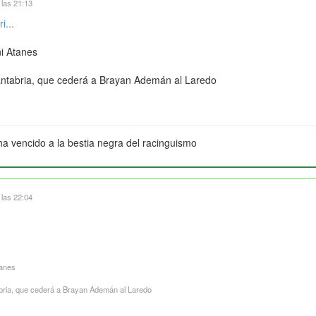
 las 21:13
i...
ni Atanes
antabria, que cederá a Brayan Ademán al Laredo
ha vencido a la bestia negra del racinguismo
 las 22:04
tanes
abria, que cederá a Brayan Ademán al Laredo