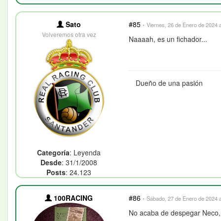
Sato
#85
·
Viernes, 26 de Enero de 2024 a
Volveremos otra vez
Naaaah, es un fichador...
Dueño de una pasión
Categoría
: Leyenda
Desde
: 31/1/2008
Posts
: 24.123
100RACING
#86
·
Sábado, 27 de Enero de 2024 a
No acaba de despegar Neco, ti