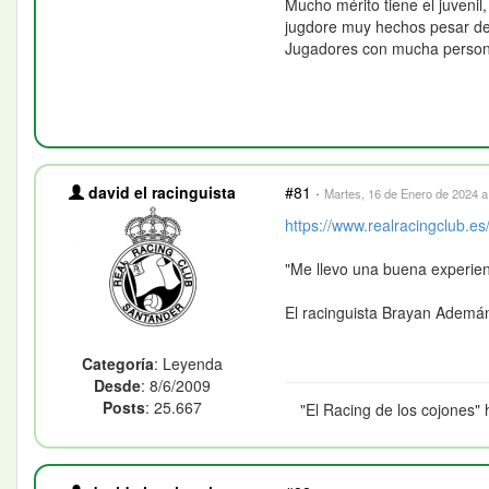
Mucho mérito tiene el juveni
jugdore muy hechos pesar de q
Jugadores con mucha person
david el racinguista
#81
·
Martes, 16 de Enero de 2024 a
https://www.realracingclub.es/
"Me llevo una buena experien
El racinguista Brayan Ademá
Categoría
: Leyenda
Desde
: 8/6/2009
Posts
: 25.667
"El Racing de los cojones" 