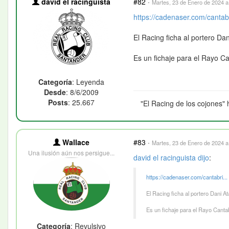
david el racinguista
#82
·
Martes, 23 de Enero de 2024 a
https://cadenaser.com/cantabr
El Racing ficha al portero Da
Es un fichaje para el Rayo C
Categoría
: Leyenda
Desde
: 8/6/2009
Posts
: 25.667
"El Racing de los cojones" 
Wallace
#83
·
Martes, 23 de Enero de 2024 a
Una ilusión aún nos persigue...
david el racinguista
dijo
:
https://cadenaser.com/cantabri...
El Racing ficha al portero Dani A
Es un fichaje para el Rayo Cant
Categoría
: Revulsivo