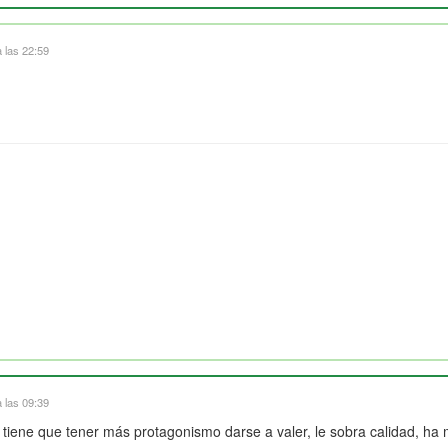
 las 22:59
 las 09:39
ene que tener más protagonismo darse a valer, le sobra calidad, ha mej