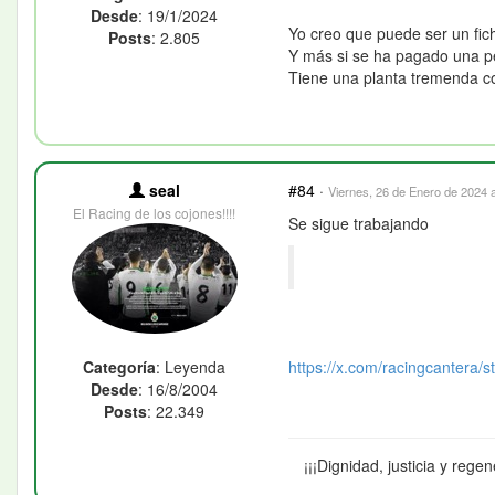
Desde
: 19/1/2024
Yo creo que puede ser un fic
Posts
: 2.805
Y más si se ha pagado una pe
Tiene una planta tremenda c
seal
#84
·
Viernes, 26 de Enero de 2024 a
El Racing de los cojones!!!!
Se sigue trabajando
Categoría
: Leyenda
https://x.com/racingcantera/st.
Desde
: 16/8/2004
Posts
: 22.349
¡¡¡Dignidad, justicia y regen