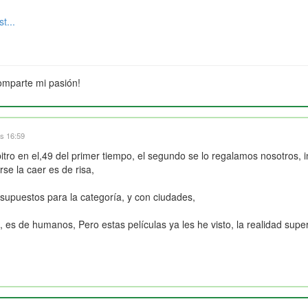
t...
omparte mi pasión!
as 16:59
bitro en el,49 del primer tiempo, el segundo se lo regalamos nosotros, in
se la caer es de risa,
upuestos para la categoría, y con ciudades,
 es de humanos, Pero estas películas ya les he visto, la realidad supera