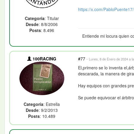
https://x.com/PabloPuente17/s
Categoría
: Titular
Desde
: 8/8/2006
Posts
: 8.496
Entiende mi locura quien c
100RACING
#77
·
Lunes, 8 de Enero de 2024 a l
El,primero se lo inventa el,ár
descarada, la manera de girar
Hay equipos con grandes pres
Se puede equivocar el árbitro,
Categoría
: Estrella
Desde
: 9/2/2013
Posts
: 10.489