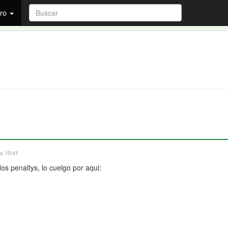
ro
as 10:41
os penaltys, lo cuelgo por aqui: