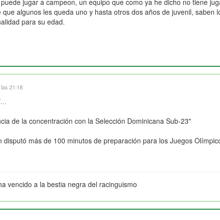
l, puede jugar a campeon, un equipo que como ya he dicho no tiene j
ue algunos les queda uno y hasta otros dos años de juvenil, saben lo 
alidad para su edad.
 las 21:18
...
cia de la concentración con la Selección Dominicana Sub-23"
n disputó más de 100 minutos de preparación para los Juegos Olímpic
ha vencido a la bestia negra del racinguismo