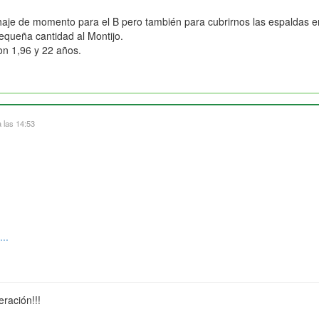
haje de momento para el B pero también para cubrirnos las espaldas 
queña cantidad al Montijo.
on 1,96 y 22 años.
 las 14:53
..
eración!!!