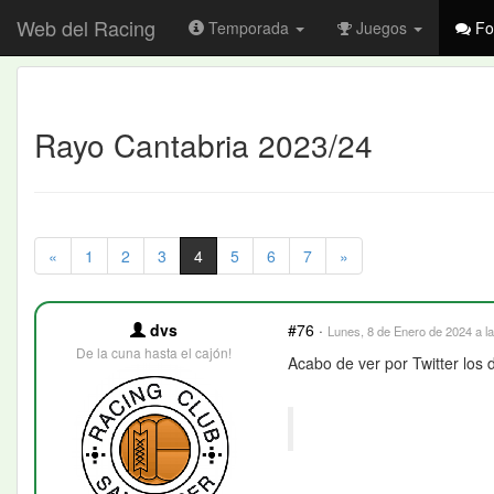
Web del Racing
Temporada
Juegos
Fo
Rayo Cantabria 2023/24
«
1
2
3
4
5
6
7
»
dvs
#76
·
Lunes, 8 de Enero de 2024 a l
De la cuna hasta el cajón!
Acabo de ver por Twitter los d