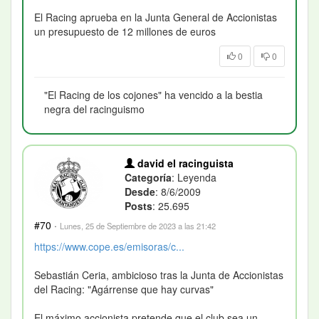
El Racing aprueba en la Junta General de Accionistas
un presupuesto de 12 millones de euros
0
0
"El Racing de los cojones" ha vencido a la bestia
negra del racinguismo
david el racinguista
Categoría
: Leyenda
Desde
: 8/6/2009
Posts
: 25.695
#70
·
Lunes, 25 de Septiembre de 2023 a las 21:42
https://www.cope.es/emisoras/c...
Sebastián Ceria, ambicioso tras la Junta de Accionistas
del Racing: "Agárrense que hay curvas"
El máximo accionista pretende que el club sea un