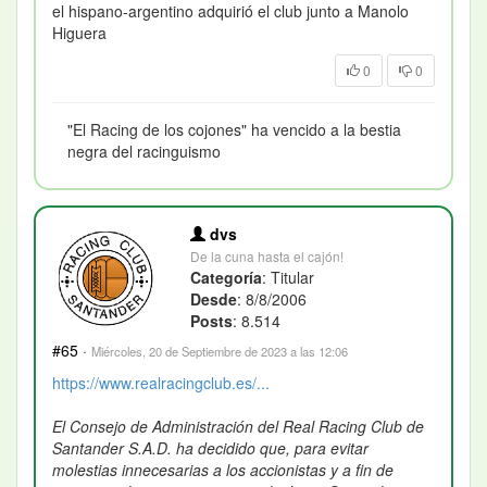
el hispano-argentino adquirió el club junto a Manolo
Higuera
0
0
"El Racing de los cojones" ha vencido a la bestia
negra del racinguismo
dvs
De la cuna hasta el cajón!
Categoría
: Titular
Desde
: 8/8/2006
Posts
: 8.514
#65
·
Miércoles, 20 de Septiembre de 2023 a las 12:06
https://www.realracingclub.es/...
El Consejo de Administración del Real Racing Club de
Santander S.A.D. ha decidido que, para evitar
molestias innecesarias a los accionistas y a fin de