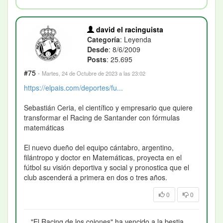
david el racinguista
Categoría
: Leyenda
Desde
: 8/6/2009
Posts
: 25.695
#75
·
Martes, 24 de Octubre de 2023 a las 23:02
https://elpais.com/deportes/fu...
Sebastián Ceria, el científico y empresario que quiere
transformar el Racing de Santander con fórmulas
matemáticas
El nuevo dueño del equipo cántabro, argentino,
filántropo y doctor en Matemáticas, proyecta en el
fútbol su visión deportiva y social y pronostica que el
club ascenderá a primera en dos o tres años.
0
0
"El Racing de los cojones" ha vencido a la bestia