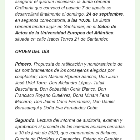
asegurar el quorum necesario, la Junta General
Ordinaria que convocó el pasado 7 de agosto se
desarrollará finalmente el domingo,
24 de septiembre
,
en segunda convocatoria,
a las 10:00
. La Junta
General tendrá lugar en Santander, en el
Salón de
Actos de la Universidad Europea del Atlántico
,
situada en calle Isabel Torres 21 de Santander.
ORDEN DEL DÍA
Primero
. Propuesta de ratificación y nombramiento de
los nombramientos de los consejeros elegidos por
cooptación; Don Manuel Higuera Sancho, Don Juan
José Uriel Torre, Don Alejandro López- Tafall
Bascuñana, Don Sebastián Ceria Blanco, Don
Francisco Royano Gutiérrez, Doña Miriam Peña
Macarro, Don Jaime Cano Fernández, Don Daniel
Berasategui y Doña Eva Fernández Cobo.
Segundo
. Lectura del informe de auditoría, examen y
aprobación si procede de las cuentas anuales cerradas
a 30 de junio de 2023, que comprenden el Balance,
Cuenta de Pérdidas y Ganancias, Estado de Cambios