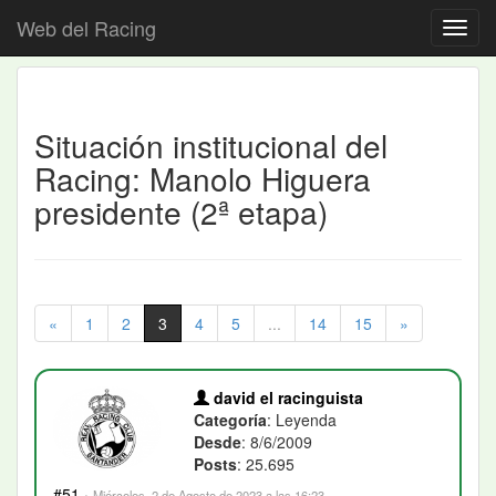
Web del Racing
Situación institucional del
Racing: Manolo Higuera
presidente (2ª etapa)
«
1
2
3
4
5
...
14
15
»
david el racinguista
Categoría
: Leyenda
Desde
: 8/6/2009
Posts
: 25.695
#51
·
Miércoles, 2 de Agosto de 2023 a las 16:23