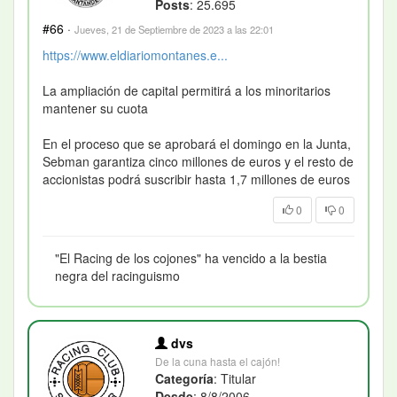
Posts
: 25.695
#66
·
Jueves, 21 de Septiembre de 2023 a las 22:01
https://www.eldiariomontanes.e...
La ampliación de capital permitirá a los minoritarios
mantener su cuota
En el proceso que se aprobará el domingo en la Junta,
Sebman garantiza cinco millones de euros y el resto de
accionistas podrá suscribir hasta 1,7 millones de euros
0
0
"El Racing de los cojones" ha vencido a la bestia
negra del racinguismo
dvs
De la cuna hasta el cajón!
Categoría
: Titular
Desde
: 8/8/2006