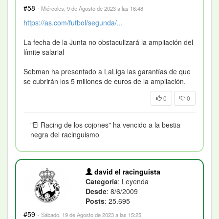
#58
·
Miércoles, 9 de Agosto de 2023 a las 16:48
https://as.com/futbol/segunda/...
La fecha de la Junta no obstaculizará la ampliación del
límite salarial
Sebman ha presentado a LaLiga las garantías de que
se cubrirán los 5 millones de euros de la ampliación.
0
0
"El Racing de los cojones" ha vencido a la bestia
negra del racinguismo
david el racinguista
Categoría
: Leyenda
Desde
: 8/6/2009
Posts
: 25.695
#59
·
Sábado, 19 de Agosto de 2023 a las 15:25