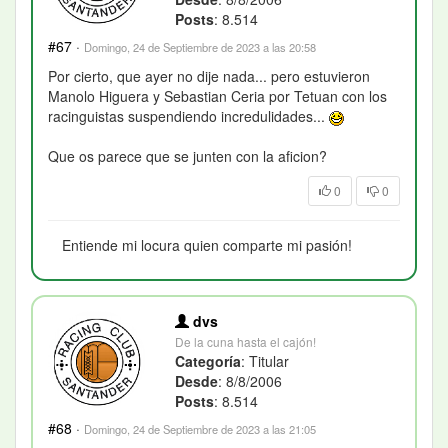
Posts
: 8.514
#67
·
Domingo, 24 de Septiembre de 2023 a las 20:58
Por cierto, que ayer no dije nada... pero estuvieron
Manolo Higuera y Sebastian Ceria por Tetuan con los
racinguistas suspendiendo incredulidades...
Que os parece que se junten con la aficion?
0
0
Entiende mi locura quien comparte mi pasión!
dvs
De la cuna hasta el cajón!
Categoría
: Titular
Desde
: 8/8/2006
Posts
: 8.514
#68
·
Domingo, 24 de Septiembre de 2023 a las 21:05