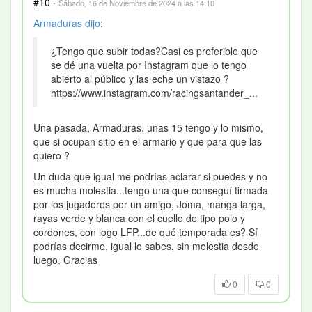
#10
·
Sábado, 16 de Noviembre de 2024 a las 14:10
Armaduras
dijo
:
¿Tengo que subir todas?Casi es preferible que
se dé una vuelta por Instagram que lo tengo
abierto al público y las eche un vistazo ?
https://www.instagram.com/racingsantander_...
Una pasada, Armaduras. unas 15 tengo y lo mismo,
que si ocupan sitio en el armario y que para que las
quiero ?
Un duda que igual me podrías aclarar si puedes y no
es mucha molestia...tengo una que conseguí firmada
por los jugadores por un amigo, Joma, manga larga,
rayas verde y blanca con el cuello de tipo polo y
cordones, con logo LFP...de qué temporada es? Sí
podrías decirme, igual lo sabes, sin molestia desde
luego. Gracias
0
0