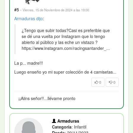
#5
·
Viernes, 15 de Noviembre de 2024 a las 19:00
Armaduras
dijo
:
¿Tengo que subir todas?Casi es preferible que
se dé una vuelta por Instagram que lo tengo
abierto al público y las eche un vistazo ?
https://www.instagram.com/racingsantander_...
La p... madre!!!
Luego enseño yo mi super colección de 4 camisetas...
0
0
¡¡Aiins señor!!...llévame pronto
Armaduras
Categoría
: Infantil
Desde
: 29/11/2023