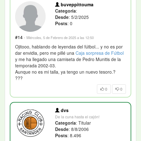
buveppittouma
Categoría
:
Desde
: 5/2/2025
Posts
: 0
#14
·
Miércoles, 5 de Febrero de 2025 a las 12:50
Ojitooo, hablando de leyendas del fútbol... y no es por
dar envidia, pero me pillé una
Caja sorpresa de Fútbol
y me ha llegado una camiseta de Pedro Munitis de la
temporada 2002-03.
Aunque no es mi talla, ya tengo un nuevo tesoro.?
?
?
?
0
0
dvs
De la cuna hasta el cajón!
Categoría
: Titular
Desde
: 8/8/2006
Posts
: 8.496