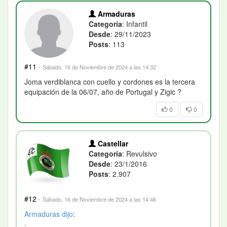
Armaduras
Categoría
: Infantil
Desde
: 29/11/2023
Posts
: 113
#11
·
Sábado, 16 de Noviembre de 2024 a las 14:32
Joma verdiblanca con cuello y cordones es la tercera
equipación de la 06/07, año de Portugal y Zigic ?
0
0
Castellar
Categoría
: Revulsivo
Desde
: 23/1/2016
Posts
: 2.907
#12
·
Sábado, 16 de Noviembre de 2024 a las 14:46
Armaduras
dijo
: