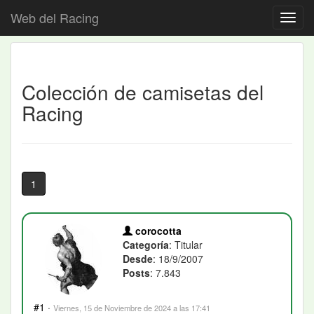
Web del Racing
Colección de camisetas del
Racing
1
corocotta
Categoría
: Titular
Desde
: 18/9/2007
Posts
: 7.843
#1
·
Viernes, 15 de Noviembre de 2024 a las 17:41