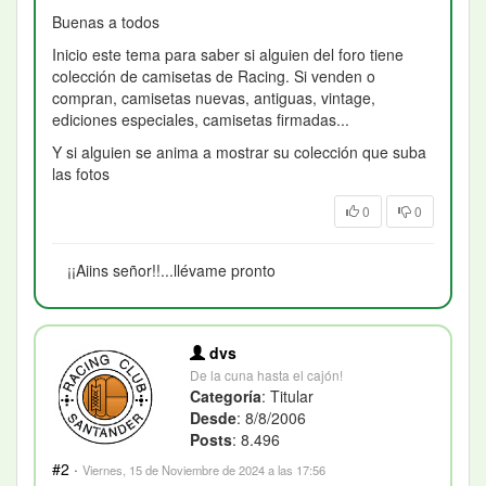
Buenas a todos
Inicio este tema para saber si alguien del foro tiene
colección de camisetas de Racing. Si venden o
compran, camisetas nuevas, antiguas, vintage,
ediciones especiales, camisetas firmadas...
Y si alguien se anima a mostrar su colección que suba
las fotos
0
0
¡¡Aiins señor!!...llévame pronto
dvs
De la cuna hasta el cajón!
Categoría
: Titular
Desde
: 8/8/2006
Posts
: 8.496
#2
·
Viernes, 15 de Noviembre de 2024 a las 17:56