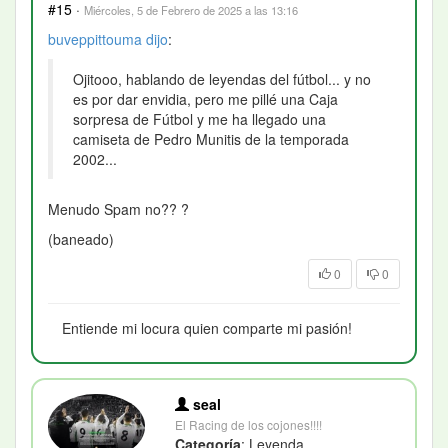
#15
·
Miércoles, 5 de Febrero de 2025 a las 13:16
buveppittouma
dijo
:
Ojitooo, hablando de leyendas del fútbol... y no
es por dar envidia, pero me pillé una Caja
sorpresa de Fútbol y me ha llegado una
camiseta de Pedro Munitis de la temporada
2002...
Menudo Spam no??
?
(baneado)
0
0
Entiende mi locura quien comparte mi pasión!
seal
El Racing de los cojones!!!!
Categoría
: Leyenda