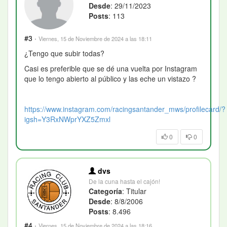
Desde
: 29/11/2023
Posts
: 113
#3
·
Viernes, 15 de Noviembre de 2024 a las 18:11
¿Tengo que subir todas?
Casi es preferible que se dé una vuelta por Instagram
que lo tengo abierto al público y las eche un vistazo ?
https://www.instagram.com/racingsantander_mws/profilecard/?
igsh=Y3RxNWprYXZ5Zmxl
0
0
dvs
De la cuna hasta el cajón!
Categoría
: Titular
Desde
: 8/8/2006
Posts
: 8.496
#4
·
Viernes, 15 de Noviembre de 2024 a las 18:16