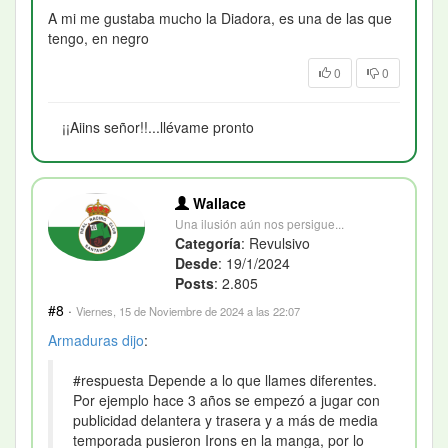
A mi me gustaba mucho la Diadora, es una de las que
tengo, en negro
0
0
¡¡Aiins señor!!...llévame pronto
Wallace
Una ilusión aún nos persigue...
Categoría
: Revulsivo
Desde
: 19/1/2024
Posts
: 2.805
#8
·
Viernes, 15 de Noviembre de 2024 a las 22:07
Armaduras
dijo
:
#respuesta Depende a lo que llames diferentes.
Por ejemplo hace 3 años se empezó a jugar con
publicidad delantera y trasera y a más de media
temporada pusieron Irons en la manga, por lo