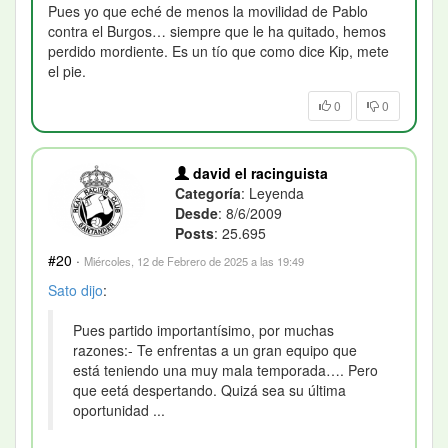
Pues yo que eché de menos la movilidad de Pablo
contra el Burgos… siempre que le ha quitado, hemos
perdido mordiente. Es un tío que como dice Kip, mete
el pie.
0
0
david el racinguista
Categoría
: Leyenda
Desde
: 8/6/2009
Posts
: 25.695
#20
·
Miércoles, 12 de Febrero de 2025 a las 19:49
Sato
dijo
:
Pues partido importantísimo, por muchas
razones:- Te enfrentas a un gran equipo que
está teniendo una muy mala temporada…. Pero
que eetá despertando. Quizá sea su última
oportunidad ...