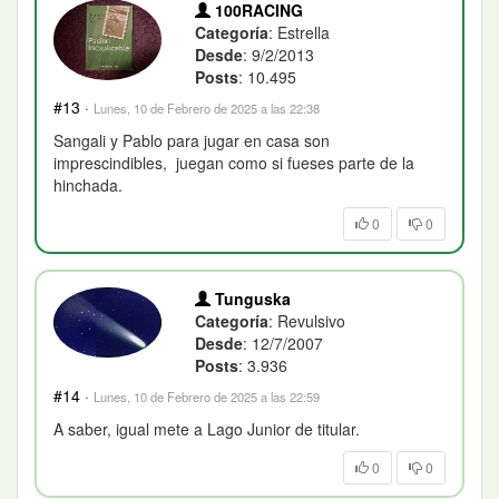
100RACING
Categoría
: Estrella
Desde
: 9/2/2013
Posts
: 10.495
#13
·
Lunes, 10 de Febrero de 2025 a las 22:38
Sangali y Pablo para jugar en casa son
imprescindibles, juegan como si fueses parte de la
hinchada.
0
0
Tunguska
Categoría
: Revulsivo
Desde
: 12/7/2007
Posts
: 3.936
#14
·
Lunes, 10 de Febrero de 2025 a las 22:59
A saber, igual mete a Lago Junior de titular.
0
0