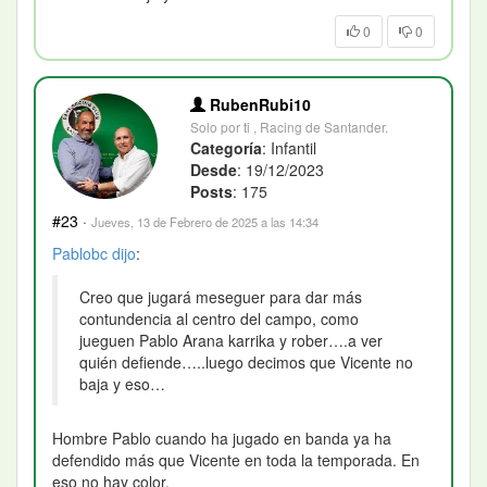
0
0
RubenRubi10
Solo por ti , Racing de Santander.
Categoría
: Infantil
Desde
: 19/12/2023
Posts
: 175
#23
·
Jueves, 13 de Febrero de 2025 a las 14:34
Pablobc
dijo
:
Creo que jugará meseguer para dar más
contundencia al centro del campo, como
jueguen Pablo Arana karrika y rober….a ver
quién defiende…..luego decimos que Vicente no
baja y eso…
Hombre Pablo cuando ha jugado en banda ya ha
defendido más que Vicente en toda la temporada. En
eso no hay color.