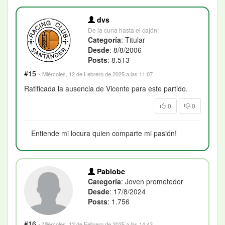
dvs
De la cuna hasta el cajón!
Categoría
: Titular
Desde
: 8/8/2006
Posts
: 8.513
#15
·
Miércoles, 12 de Febrero de 2025 a las 11:07
Ratificada la ausencia de Vicente para este partido.
0
0
Entiende mi locura quien comparte mi pasión!
Pablobc
Categoría
: Joven prometedor
Desde
: 17/8/2024
Posts
: 1.756
#16
·
Miércoles, 12 de Febrero de 2025 a las 14:43