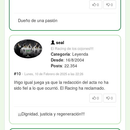
0
0
Dueño de una pasión
seal
El Racing de los cojones!!!!
Categoría
: Leyenda
Desde
: 16/8/2004
Posts
: 22.354
#10
·
Lunes, 10 de Febrero de 2025 a las 22:26
Iñigo igual juega ya que la redacción del acta no ha
sido fiel a lo que ocurrió. El Racing ha reclamado.
0
0
¡¡¡Dignidad, justicia y regeneración!!!