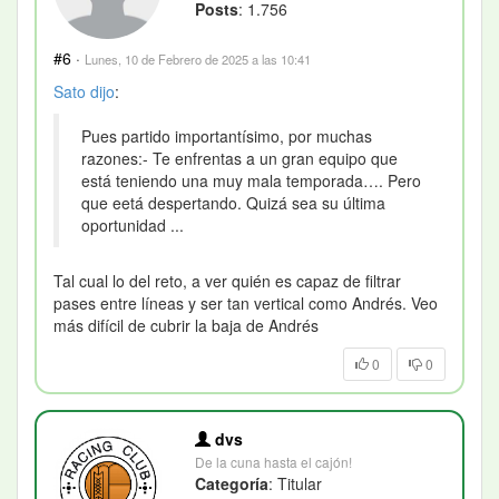
Posts
: 1.756
#6
·
Lunes, 10 de Febrero de 2025 a las 10:41
Sato
dijo
:
Pues partido importantísimo, por muchas
razones:- Te enfrentas a un gran equipo que
está teniendo una muy mala temporada…. Pero
que eetá despertando. Quizá sea su última
oportunidad ...
Tal cual lo del reto, a ver quién es capaz de filtrar
pases entre líneas y ser tan vertical como Andrés. Veo
más difícil de cubrir la baja de Andrés
0
0
dvs
De la cuna hasta el cajón!
Categoría
: Titular