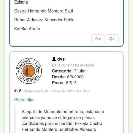
Ezkieta
Castro Hernando Montero Saúl
Rober Aldasoro Vencedor Pablo
Karrika Arana
0
0
dvs
De la cuna hasta el cajón!
Categoría
: Titular
Desde
: 8/8/2006
Posts
: 8.513
#18
·
Miércoles, 12 de Febrero de 2025 a las 16:26
Probe
dijo
:
Sangalli de Momento no entrena, estando a
miércoles ya no sé si llegará en plenas
condiciones para el partido. Ezkieta Castro
Hernando Montero SaúlRober Aldasoro