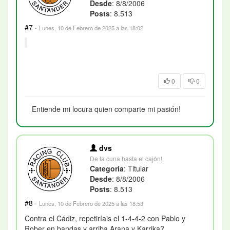
Desde
: 8/8/2006
Posts
: 8.513
#7
·
Lunes, 10 de Febrero de 2025 a las 18:02
0
0
Entiende mi locura quien comparte mi pasión!
dvs
De la cuna hasta el cajón!
Categoría
: Titular
Desde
: 8/8/2006
Posts
: 8.513
#8
·
Lunes, 10 de Febrero de 2025 a las 18:53
Contra el Cádiz, repetiríais el 1-4-4-2 con Pablo y
Rober en bandas y arriba Arana y Karrika?