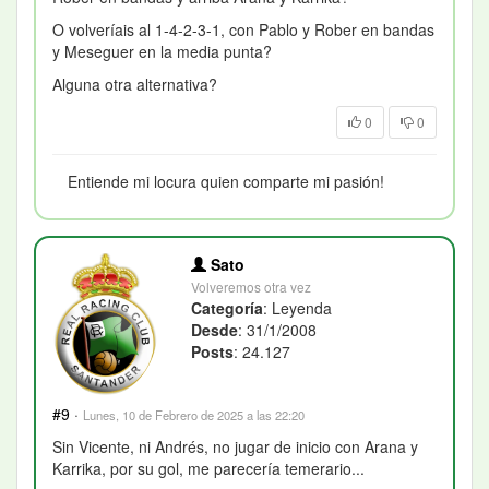
O volveríais al 1-4-2-3-1, con Pablo y Rober en bandas
y Meseguer en la media punta?
Alguna otra alternativa?
0
0
Entiende mi locura quien comparte mi pasión!
Sato
Volveremos otra vez
Categoría
: Leyenda
Desde
: 31/1/2008
Posts
: 24.127
#9
·
Lunes, 10 de Febrero de 2025 a las 22:20
Sin Vicente, ni Andrés, no jugar de inicio con Arana y
Karrika, por su gol, me parecería temerario...