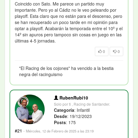
Coincido con Sato. Me parece un partido muy
importante. Pero yo al Cádiz no le veo peleando por
playoff. Esta claro que no están para el descenso, pero
se han recuperado un poco tarde en mi opinión para
optar a playoff. Acabarán la temporada entre el 10º y el
14º sin apuros pero tampoco sin cosas en juego en las
últimas 4-5 jornadas.
0
0
"El Racing de los cojones" ha vencido a la bestia
negra del racinguismo
RubenRubi10
Solo por ti , Racing de Santander.
Categoría
: Infantil
Desde
: 19/12/2023
Posts
: 175
#21
·
Miércoles, 12 de Febrero de 2025 a las 23:19