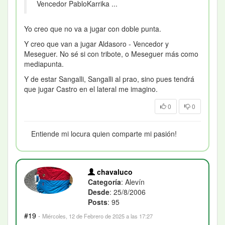
Vencedor PabloKarrika ...
Yo creo que no va a jugar con doble punta.
Y creo que van a jugar Aldasoro - Vencedor y
Meseguer. No sé si con tribote, o Meseguer más como
mediapunta.
Y de estar Sangalli, Sangalli al prao, sino pues tendrá
que jugar Castro en el lateral me imagino.
0
0
Entiende mi locura quien comparte mi pasión!
chavaluco
Categoría
: Alevín
Desde
: 25/8/2006
Posts
: 95
#19
·
Miércoles, 12 de Febrero de 2025 a las 17:27