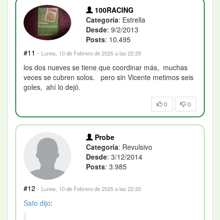
100RACING
Categoría
: Estrella
Desde
: 9/2/2013
Posts
: 10.495
#11
·
Lunes, 10 de Febrero de 2025 a las 22:29
los dos nueves se tiene que coordinar más, muchas
veces se cubren solos. pero sin Vicente metimos seis
goles, ahí lo dejó.
0
0
Probe
Categoría
: Revulsivo
Desde
: 3/12/2014
Posts
: 3.985
#12
·
Lunes, 10 de Febrero de 2025 a las 22:30
Sato
dijo
: