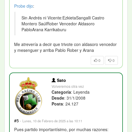
Probe
dijo
:
Sin Andrés ni Vicente:EzkietaSangalli Castro
Montero SaúlRober Vencedor Aldasoro
PabloArana Karrikaburu
Me atrevería a decir que trivote con aldasoro vencedor
y mesenguer y arriba Pablo Rober y Arana
0
0
Sato
Volveremos otra vez
Categoría
: Leyenda
Desde
: 31/1/2008
Posts
: 24.127
#5
·
Lunes, 10 de Febrero de 2025 a las 10:11
Pues partido importantísimo, por muchas razones: