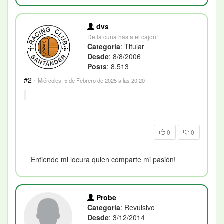
dvs
De la cuna hasta el cajón!
Categoría
: Titular
Desde
: 8/8/2006
Posts
: 8.513
#2
·
Miércoles, 5 de Febrero de 2025 a las 20:20
0
0
Entiende mi locura quien comparte mi pasión!
Probe
Categoría
: Revulsivo
Desde
: 3/12/2014