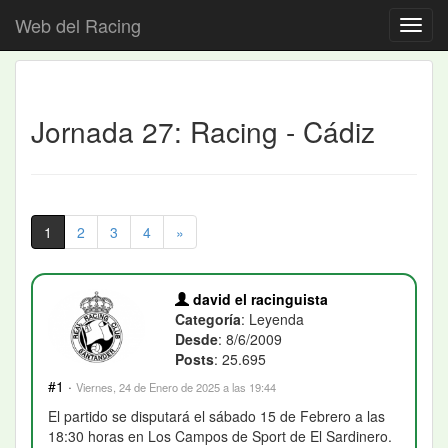
Web del Racing
Jornada 27: Racing - Cádiz
1
2
3
4
»
david el racinguista
Categoría
: Leyenda
Desde
: 8/6/2009
Posts
: 25.695
#1
·
Viernes, 24 de Enero de 2025 a las 19:44
El partido se disputará el sábado 15 de Febrero a las
18:30 horas en Los Campos de Sport de El Sardinero.