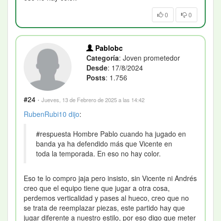
0
0
Pablobc
Categoría
: Joven prometedor
Desde
: 17/8/2024
Posts
: 1.756
#24
·
Jueves, 13 de Febrero de 2025 a las 14:42
RubenRubi10
dijo
:
#respuesta Hombre Pablo cuando ha jugado en
banda ya ha defendido más que Vicente en
toda la temporada. En eso no hay color.
Eso te lo compro jaja pero insisto, sin Vicente ni Andrés
creo que el equipo tiene que jugar a otra cosa,
perdemos verticalidad y pases al hueco, creo que no
se trata de reemplazar piezas, este partido hay que
jugar diferente a nuestro estilo, por eso digo que meter