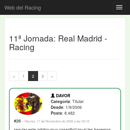
Web del Racing
11ª Jornada: Real Madrid -
Racing
«
1
2
3
»
DAVOR
Categoría
: Titular
Desde
: 1/9/2006
Posts
: 8.482
#26
·
Viernes, 17 de Noviembre de 2006 a las 00:10
regular este arbitro¡muy caserillo!!¡igual les hacemos