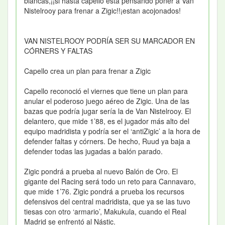
blancas,¡¡si hasta capello esta pensando poner a Van
Nistelrooy para frenar a Zigic!!¡estan acojonados!
VAN NISTELROOY PODRÍA SER SU MARCADOR EN
CÓRNERS Y FALTAS
Capello crea un plan para frenar a Zigic
Capello reconoció el viernes que tiene un plan para
anular el poderoso juego aéreo de Zigic. Una de las
bazas que podría jugar sería la de Van Nistelrooy. El
delantero, que mide 1’88, es el jugador más alto del
equipo madridista y podría ser el ‘antiZigic’ a la hora de
defender faltas y córners. De hecho, Ruud ya baja a
defender todas las jugadas a balón parado.
Zigic pondrá a prueba al nuevo Balón de Oro. El
gigante del Racing será todo un reto para Cannavaro,
que mide 1’76. Zigic pondrá a prueba los recursos
defensivos del central madridista, que ya se las tuvo
tiesas con otro ‘armario’, Makukula, cuando el Real
Madrid se enfrentó al Nástic.