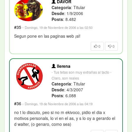
DAVOR
Categoría
: Titular
Desde
: 1/9/2006
Posts
: 8.482
#35
·
Domingo, 19 de Noviembre de 2006 a las 02:50
Segun pone en las paginas web ¡si!
0
0
llerena
- Tus tetas son muy extrañas al tacto -
Claro, son reales
Categoría
: Titular
Desde
: 4/3/2007
Posts
: 6.088
#36
·
Domingo, 19 de Noviembre de 2006 a las 04:19
no t lo discuto, peo si no m ekivoco, pidio el dia x
motivos personals, lo vi en el as, y s lo oy a gerardo el
d walter, (o genaro, como sea)