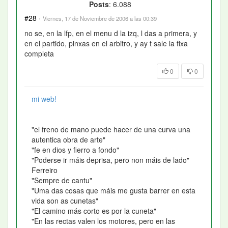
Posts
: 6.088
#28
·
Viernes, 17 de Noviembre de 2006 a las 00:39
no se, en la lfp, en el menu d la izq, l das a primera, y
en el partido, pinxas en el arbitro, y ay t sale la fixa
completa
0
0
mi web!
"el freno de mano puede hacer de una curva una
autentica obra de arte"
"fe en dios y fierro a fondo"
"Poderse ir máis deprisa, pero non máis de lado"
Ferreiro
"Sempre de cantu"
"Uma das cosas que máis me gusta barrer en esta
vida son as cunetas"
"El camino más corto es por la cuneta"
"En las rectas valen los motores, pero en las