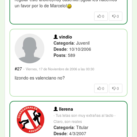
un favor por lo de Marcelo!
0
0
vindio
Categoría
: Juvenil
Desde
: 10/10/2006
Posts
: 589
#27
·
Viernes, 17 de Noviembre de 2006 a las 00:30
lizondo es valenciano no?
0
0
llerena
- Tus tetas son muy extrañas al tacto -
Claro, son reales
Categoría
: Titular
Desde
: 4/3/2007