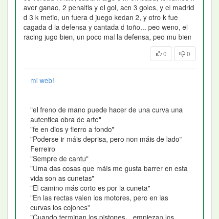
aver ganao, 2 penaltis y el gol, acn 3 goles, y el madrid
d 3 k metio, un fuera d juego kedan 2, y otro k fue
cagada d la defensa y cantada d toño... peo weno, el
racing jugo bien, un poco mal la defensa, peo mu bien
0
0
mi web!
"el freno de mano puede hacer de una curva una
autentica obra de arte"
"fe en dios y fierro a fondo"
"Poderse ir máis deprisa, pero non máis de lado"
Ferreiro
"Sempre de cantu"
"Uma das cosas que máis me gusta barrer en esta
vida son as cunetas"
"El camino más corto es por la cuneta"
"En las rectas valen los motores, pero en las
curvas los cojones"
"Cuando terminan los pistones... empiezan los