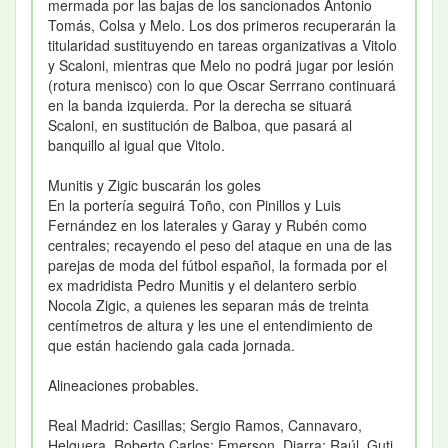
mermada por las bajas de los sancionados Antonio
Tomás, Colsa y Melo. Los dos primeros recuperarán la
titularidad sustituyendo en tareas organizativas a Vitolo
y Scaloni, mientras que Melo no podrá jugar por lesión
(rotura menisco) con lo que Oscar Serrrano continuará
en la banda izquierda. Por la derecha se situará
Scaloni, en sustitución de Balboa, que pasará al
banquillo al igual que Vitolo.
Munitis y Zigic buscarán los goles
En la portería seguirá Toño, con Pinillos y Luis
Fernández en los laterales y Garay y Rubén como
centrales; recayendo el peso del ataque en una de las
parejas de moda del fútbol español, la formada por el
ex madridista Pedro Munitis y el delantero serbio
Nocola Zigic, a quienes les separan más de treinta
centímetros de altura y les une el entendimiento de
que están haciendo gala cada jornada.
Alineaciones probables.
Real Madrid: Casillas; Sergio Ramos, Cannavaro,
Helguera, Roberto Carlos; Emerson, Diarra; Raúl, Guti,