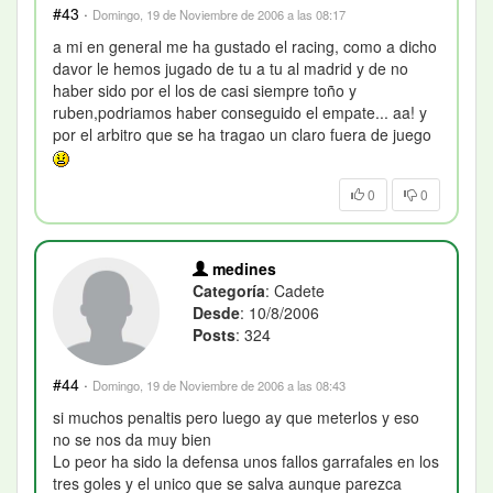
#43
·
Domingo, 19 de Noviembre de 2006 a las 08:17
a mi en general me ha gustado el racing, como a dicho
davor le hemos jugado de tu a tu al madrid y de no
haber sido por el los de casi siempre toño y
ruben,podriamos haber conseguido el empate... aa! y
por el arbitro que se ha tragao un claro fuera de juego
0
0
medines
Categoría
: Cadete
Desde
: 10/8/2006
Posts
: 324
#44
·
Domingo, 19 de Noviembre de 2006 a las 08:43
si muchos penaltis pero luego ay que meterlos y eso
no se nos da muy bien
Lo peor ha sido la defensa unos fallos garrafales en los
tres goles y el unico que se salva aunque parezca