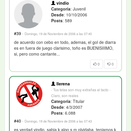
vindio
Categoría
: Juvenil
Desde
: 10/10/2006
Posts
: 589
#39
·
Domingo, 19 de Noviembre de 2006 a las 07:40
de acuerdo con cebo en todo, ademas, el gol de diarra
es en fuera de juego clarisimo, toño es BUENISIIIMO,
si, pero como cantante...
0
0
llerena
- Tus tetas son muy extrañas al tacto -
Claro, son reales
Categoría
: Titular
Desde
: 4/3/2007
Posts
: 6.088
#40
·
Domingo, 19 de Noviembre de 2006 a las 07:43
es verdad vindio, sabia k algo s m olvidaba, teniamos k