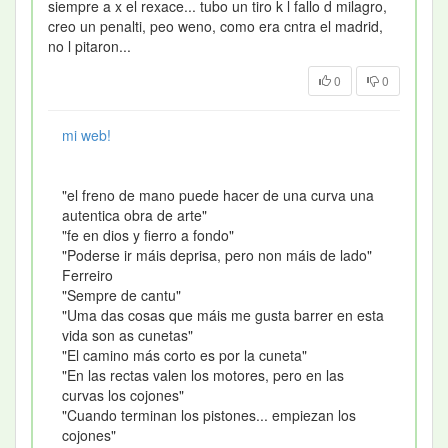
siempre a x el rexace... tubo un tiro k l fallo d milagro,
creo un penalti, peo weno, como era cntra el madrid,
no l pitaron...
0
0
mi web!
"el freno de mano puede hacer de una curva una
autentica obra de arte"
"fe en dios y fierro a fondo"
"Poderse ir máis deprisa, pero non máis de lado"
Ferreiro
"Sempre de cantu"
"Uma das cosas que máis me gusta barrer en esta
vida son as cunetas"
"El camino más corto es por la cuneta"
"En las rectas valen los motores, pero en las
curvas los cojones"
"Cuando terminan los pistones... empiezan los
cojones"