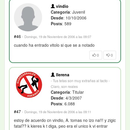
vindio
Categoría
: Juvenil
Desde
: 10/10/2006
Posts
: 589
#46
·
Domingo, 19 de Noviembre de 2006 a las 09:07
cuando ha entrado vitolo si que se a notado
0
0
llerena
- Tus tetas son muy extrañas al tacto -
Claro, son reales
Categoría
: Titular
Desde
: 4/3/2007
Posts
: 6.088
#47
·
Domingo, 19 de Noviembre de 2006 a las 09:11
estoy de acuerdo cn vindio, A. tomas no izo na!!! y zigic
fatal?? k kieres k t diga, peo era el unico k vi entrar