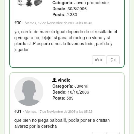
Categoría
: Joven prometedor
Desde
: 30/8/2006
Posts
: 2.330
#30
·
Viernes, 17 de Noviembre de 2006 a las 01:43
ya, con lo de marcelo igual depende de el resultado el
q venga o no, jejeje, si gana el racing no viene y si
pierde si :P espero q nos lo llevemos todo, partido y
jugador
0
0
vindio
Categoría
: Juvenil
Desde
: 10/10/2006
Posts
: 589
#31
·
Viernes, 17 de Noviembre de 2006 a las 05:22
que bien no juega balboa!!!, podía poner a cristian
alvarez por la derecha