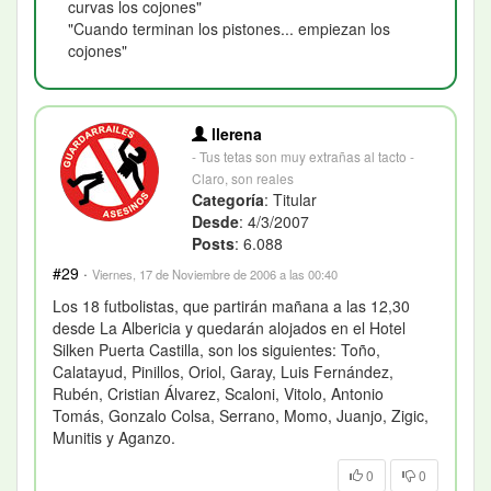
curvas los cojones"
"Cuando terminan los pistones... empiezan los
cojones"
llerena
- Tus tetas son muy extrañas al tacto -
Claro, son reales
Categoría
: Titular
Desde
: 4/3/2007
Posts
: 6.088
#29
·
Viernes, 17 de Noviembre de 2006 a las 00:40
Los 18 futbolistas, que partirán mañana a las 12,30
desde La Albericia y quedarán alojados en el Hotel
Silken Puerta Castilla, son los siguientes: Toño,
Calatayud, Pinillos, Oriol, Garay, Luis Fernández,
Rubén, Cristian Álvarez, Scaloni, Vitolo, Antonio
Tomás, Gonzalo Colsa, Serrano, Momo, Juanjo, Zigic,
Munitis y Aganzo.
0
0