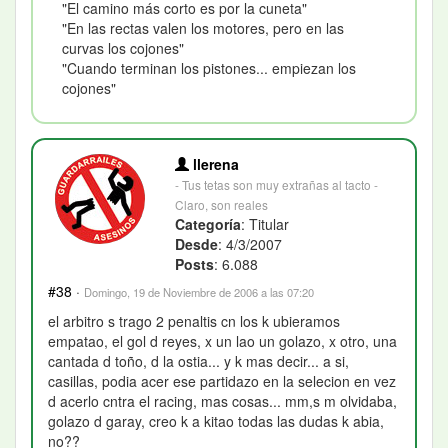
"El camino más corto es por la cuneta"
"En las rectas valen los motores, pero en las
curvas los cojones"
"Cuando terminan los pistones... empiezan los
cojones"
llerena
- Tus tetas son muy extrañas al tacto -
Claro, son reales
Categoría
: Titular
Desde
: 4/3/2007
Posts
: 6.088
#38
·
Domingo, 19 de Noviembre de 2006 a las 07:20
el arbitro s trago 2 penaltis cn los k ubieramos
empatao, el gol d reyes, x un lao un golazo, x otro, una
cantada d toño, d la ostia... y k mas decir... a si,
casillas, podia acer ese partidazo en la selecion en vez
d acerlo cntra el racing, mas cosas... mm,s m olvidaba,
golazo d garay, creo k a kitao todas las dudas k abia,
no??