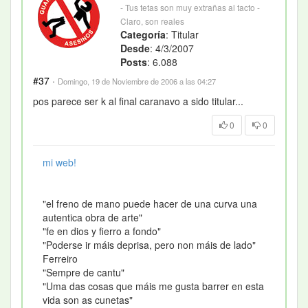
- Tus tetas son muy extrañas al tacto -
Claro, son reales
Categoría
: Titular
Desde
: 4/3/2007
Posts
: 6.088
#37
·
Domingo, 19 de Noviembre de 2006 a las 04:27
pos parece ser k al final caranavo a sido titular...
0
0
mi web!
"el freno de mano puede hacer de una curva una
autentica obra de arte"
"fe en dios y fierro a fondo"
"Poderse ir máis deprisa, pero non máis de lado"
Ferreiro
"Sempre de cantu"
"Uma das cosas que máis me gusta barrer en esta
vida son as cunetas"