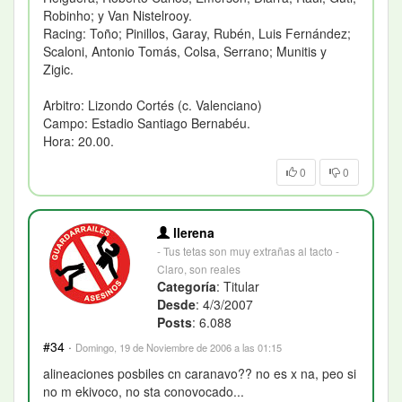
Robinho; y Van Nistelrooy.
Racing: Toño; Pinillos, Garay, Rubén, Luis Fernández;
Scaloni, Antonio Tomás, Colsa, Serrano; Munitis y
Zigic.
Arbitro: Lizondo Cortés (c. Valenciano)
Campo: Estadio Santiago Bernabéu.
Hora: 20.00.
0
0
llerena
- Tus tetas son muy extrañas al tacto -
Claro, son reales
Categoría
: Titular
Desde
: 4/3/2007
Posts
: 6.088
#34
·
Domingo, 19 de Noviembre de 2006 a las 01:15
alineaciones posbiles cn caranavo?? no es x na, peo si
no m ekivoco, no sta conovocado...