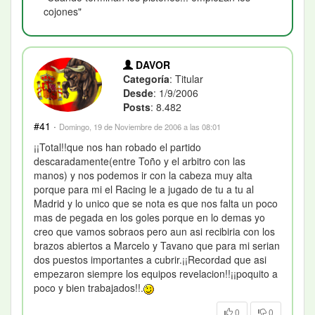
cojones"
DAVOR
Categoría
: Titular
Desde
: 1/9/2006
Posts
: 8.482
#41
·
Domingo, 19 de Noviembre de 2006 a las 08:01
¡¡Total!!que nos han robado el partido
descaradamente(entre Toño y el arbitro con las
manos) y nos podemos ir con la cabeza muy alta
porque para mi el Racing le a jugado de tu a tu al
Madrid y lo unico que se nota es que nos falta un poco
mas de pegada en los goles porque en lo demas yo
creo que vamos sobraos pero aun asi recibiria con los
brazos abiertos a Marcelo y Tavano que para mi serian
dos puestos importantes a cubrir.¡¡Recordad que asi
empezaron siempre los equipos revelacion!!¡¡poquito a
poco y bien trabajados!!.
0
0