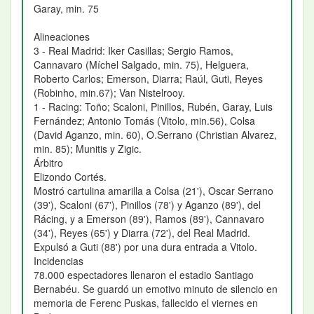
Garay, min. 75
Alineaciones
3 - Real Madrid: Iker Casillas; Sergio Ramos,
Cannavaro (Míchel Salgado, min. 75), Helguera,
Roberto Carlos; Emerson, Diarra; Raúl, Guti, Reyes
(Robinho, min.67); Van Nistelrooy.
1 - Racing: Toño; Scaloni, Pinillos, Rubén, Garay, Luis
Fernández; Antonio Tomás (Vitolo, min.56), Colsa
(David Aganzo, min. 60), O.Serrano (Christian Alvarez,
min. 85); Munitis y Zigic.
Árbitro
Elizondo Cortés.
Mostró cartulina amarilla a Colsa (21'), Oscar Serrano
(39'), Scaloni (67'), Pinillos (78') y Aganzo (89'), del
Rácing, y a Emerson (89'), Ramos (89'), Cannavaro
(34'), Reyes (65') y Diarra (72'), del Real Madrid.
Expulsó a Guti (88') por una dura entrada a Vitolo.
Incidencias
78.000 espectadores llenaron el estadio Santiago
Bernabéu. Se guardó un emotivo minuto de silencio en
memoria de Ferenc Puskas, fallecido el viernes en