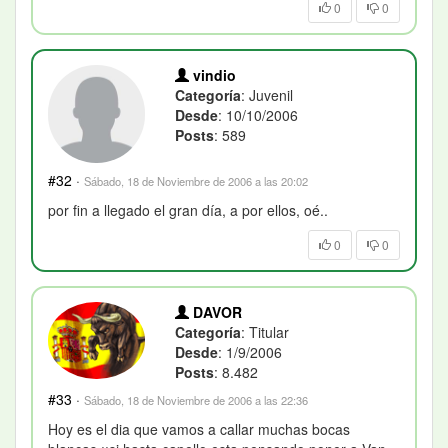
0
0
vindio
Categoría
: Juvenil
Desde
: 10/10/2006
Posts
: 589
#32
·
Sábado, 18 de Noviembre de 2006 a las 20:02
por fin a llegado el gran día, a por ellos, oé..
0
0
DAVOR
Categoría
: Titular
Desde
: 1/9/2006
Posts
: 8.482
#33
·
Sábado, 18 de Noviembre de 2006 a las 22:36
Hoy es el dia que vamos a callar muchas bocas