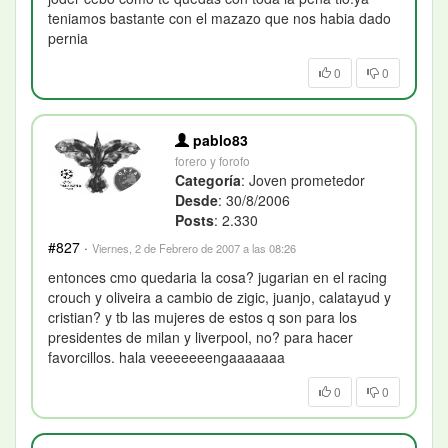
teniamos bastante con el mazazo que nos habia dado
pernia
0
0
pablo83
forero y forofo
Categoría
: Joven prometedor
Desde
: 30/8/2006
Posts
: 2.330
#827
·
Viernes, 2 de Febrero de 2007 a las 08:26
entonces cmo quedaria la cosa? jugarian en el racing
crouch y oliveira a cambio de zigic, juanjo, calatayud y
cristian? y tb las mujeres de estos q son para los
presidentes de milan y liverpool, no? para hacer
favorcillos. hala veeeeeeengaaaaaaa
0
0