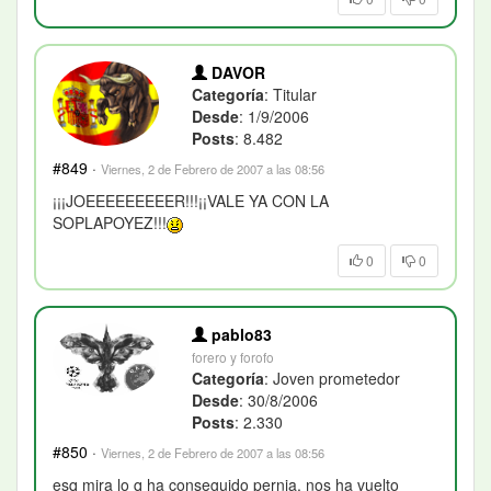
DAVOR
Categoría
: Titular
Desde
: 1/9/2006
Posts
: 8.482
#849
·
Viernes, 2 de Febrero de 2007 a las 08:56
¡¡¡JOEEEEEEEEER!!!¡¡VALE YA CON LA
SOPLAPOYEZ!!!
0
0
pablo83
forero y forofo
Categoría
: Joven prometedor
Desde
: 30/8/2006
Posts
: 2.330
#850
·
Viernes, 2 de Febrero de 2007 a las 08:56
esq mira lo q ha conseguido pernia, nos ha vuelto