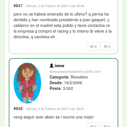
#847
·
Viernes, 2 de Febrero de 2007 a las 08:48
pero no os habeis enterado de lo ultimo? q pernia ha
dimitido y han nombrado presidente a joan gaspart, y
calderon en el madrid esta jodido y tiene contactos cn
la empresa q compro el racing y lo mismo tb viene a la
directiva, q cambios eh
0
0
irene
www.elestudiodeirene.jimdo.com
Categoría
: Revulsivo
Desde
: 16/2/2006
Posts
: 3.002
#848
·
Viernes, 2 de Febrero de 2007 a las 08:50
veng seguir aver akien se l ocurre una mejor
0
0