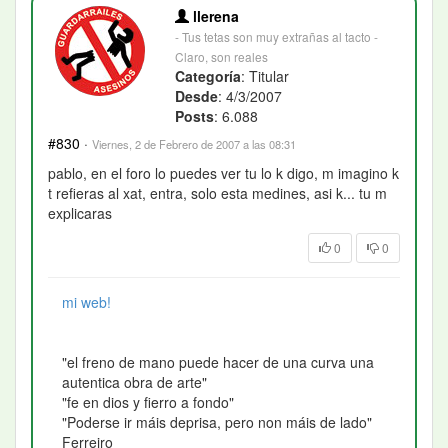
llerena
- Tus tetas son muy extrañas al tacto -
Claro, son reales
Categoría
: Titular
Desde
: 4/3/2007
Posts
: 6.088
#830
·
Viernes, 2 de Febrero de 2007 a las 08:31
pablo, en el foro lo puedes ver tu lo k digo, m imagino k
t refieras al xat, entra, solo esta medines, asi k... tu m
explicaras
0
0
mi web!
"el freno de mano puede hacer de una curva una
autentica obra de arte"
"fe en dios y fierro a fondo"
"Poderse ir máis deprisa, pero non máis de lado"
Ferreiro