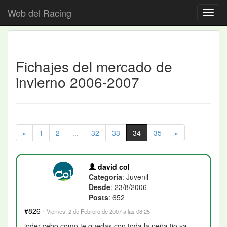
Web del Racing
Fichajes del mercado de
invierno 2006-2007
«
1
2
...
32
33
34
35
»
david col
Categoría
: Juvenil
Desde
: 23/8/2006
Posts
: 652
#826
·
Viernes, 2 de Febrero de 2007 a las 08:25
joder cebo como te quedas con toda la peña tio.ya