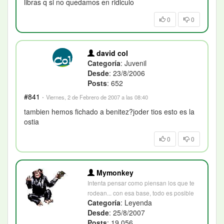
libras q si no quedamos en ridiculo
0
0
david col
Categoría
: Juvenil
Desde
: 23/8/2006
Posts
: 652
#841
·
Viernes, 2 de Febrero de 2007 a las 08:40
tambien hemos fichado a benitez?joder tios esto es la
ostia
0
0
Mymonkey
Intenta pensar como piensan los que te
rodean... con esa base, todo es posible
Categoría
: Leyenda
Desde
: 25/8/2007
Posts
: 19.056