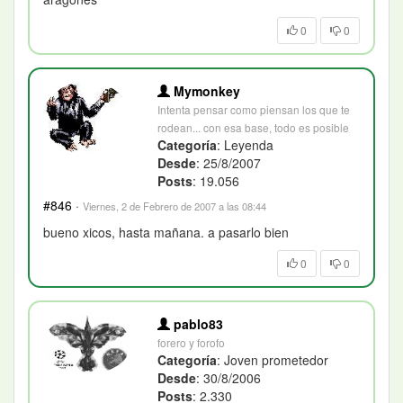
0
0
Mymonkey
Intenta pensar como piensan los que te
rodean... con esa base, todo es posible
Categoría
: Leyenda
Desde
: 25/8/2007
Posts
: 19.056
#846
·
Viernes, 2 de Febrero de 2007 a las 08:44
bueno xicos, hasta mañana. a pasarlo bien
0
0
pablo83
forero y forofo
Categoría
: Joven prometedor
Desde
: 30/8/2006
Posts
: 2.330