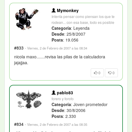
Mymonkey
Intenta pensar como piensan los que te
rodean... con esa base, todo es posible
Categoría
: Leyenda
Desde
: 25/8/2007
Posts
: 19.056
#833
·
Viernes, 2 de Febrero de 2007 a las 08:34
nicola maxo.......revisa las pilas de la calculadora
jajajjaa.
0
0
pablo83
forero y forofo
Categoría
: Joven prometedor
Desde
: 30/8/2006
Posts
: 2.330
#834
·
Viernes, 2 de Febrero de 2007 a las 08:35