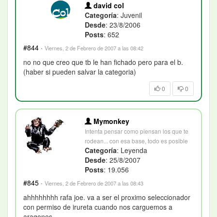
david col
Categoría
: Juvenil
Desde
: 23/8/2006
Posts
: 652
#844
·
Viernes, 2 de Febrero de 2007 a las 08:42
no no que creo que tb le han fichado pero para el b.
(haber si pueden salvar la categoria)
0
0
Mymonkey
Intenta pensar como piensan los que te
rodean... con esa base, todo es posible
Categoría
: Leyenda
Desde
: 25/8/2007
Posts
: 19.056
#845
·
Viernes, 2 de Febrero de 2007 a las 08:43
ahhhhhhhh rafa joe. va a ser el proximo seleccionador
con permiso de irureta cuando nos carguemos a
aragones