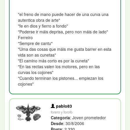
"el freno de mano puede hacer de una curva una
autentica obra de arte"
"fe en dios y fierro a fondo"
"Poderse ir máis deprisa, pero non máis de lado"
Ferreiro
"Sempre de cantu"
"Uma das cosas que máis me gusta barrer en esta
vida son as cunetas"
"El camino más corto es por la cuneta"
"En las rectas valen los motores, pero en las
curvas los cojones"
"Cuando terminan los pistones... empiezan los
cojones"
pablo83
forero y forofo
Categoría
: Joven prometedor
Desde
: 30/8/2006
Posts
: 2.330