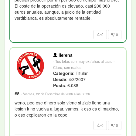
El coste de la operación es elevado, casi 200.000
euros anuales, aunque, a juicio de la entidad
verdiblanca, es absolutamente rentable.
0
0
llerena
- Tus tetas son muy extrañas al tacto -
Claro, son reales
Categoría
: Titular
Desde
: 4/3/2007
Posts
: 6.088
#8
·
Viernes, 22 de Diciembre de 2006 a las 00:26
weno, peo ese dinero solo viene si zigic tiene una
lesion k no vuelva a jugar, vamos, k eso es el maximo,
o eso explicaron en la cope
0
0