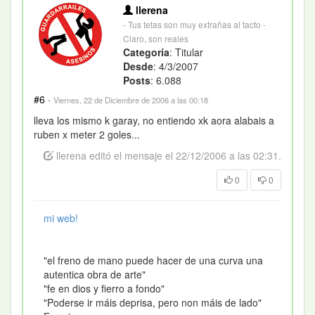
llerena
- Tus tetas son muy extrañas al tacto -
Claro, son reales
Categoría
: Titular
Desde
: 4/3/2007
Posts
: 6.088
#6
·
Viernes, 22 de Diciembre de 2006 a las 00:18
lleva los mismo k garay, no entiendo xk aora alabais a
ruben x meter 2 goles...
llerena editó el mensaje el 22/12/2006 a las 02:31.
0
0
mi web!
"el freno de mano puede hacer de una curva una
autentica obra de arte"
"fe en dios y fierro a fondo"
"Poderse ir máis deprisa, pero non máis de lado"