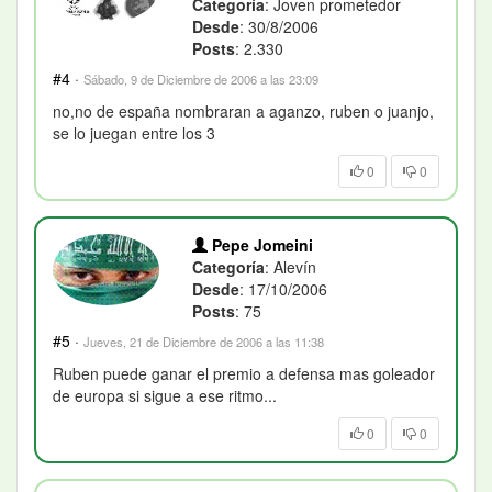
Categoría
: Joven prometedor
Desde
: 30/8/2006
Posts
: 2.330
#4
·
Sábado, 9 de Diciembre de 2006 a las 23:09
no,no de españa nombraran a aganzo, ruben o juanjo,
se lo juegan entre los 3
0
0
Pepe Jomeini
Categoría
: Alevín
Desde
: 17/10/2006
Posts
: 75
#5
·
Jueves, 21 de Diciembre de 2006 a las 11:38
Ruben puede ganar el premio a defensa mas goleador
de europa si sigue a ese ritmo...
0
0