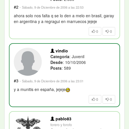
#2
·
Sábado, 9 de Diciembre de 2006 a las 22:53
ahora solo nos falta q se lo den a melo en brasil, garay
en argentina y a regragui en marruecos jejeje
0
0
vindio
Categoría
: Juvenil
Desde
: 10/10/2006
Posts
: 589
#3
·
Sábado, 9 de Diciembre de 2006 a las 23:01
y a munitis en españa, jejeje
0
0
pablo83
forero y forofo