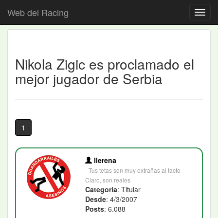
Web del Racing
Nikola Zigic es proclamado el
mejor jugador de Serbia
1
llerena
- Tus tetas son muy extrañas al tacto -
Claro, son reales
Categoría
: Titular
Desde
: 4/3/2007
Posts
: 6.088