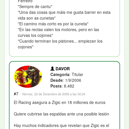
Ferreiro
"Sempre de cantu"
"Uma das cosas que máis me gusta barrer en esta
vida son as cunetas"
"El camino más corto es por la cuneta"
"En las rectas valen los motores, pero en las
curvas los cojones"
"Cuando terminan los pistones... empiezan los
cojones"
DAVOR
Categoría
: Titular
Desde
: 1/9/2006
Posts
: 8.482
#7
·
Viernes, 22 de Diciembre de 2006 a las 00:24
El Racing asegura a Zigic en 18 millones de euros
Quiere cubrirse las espaldas ante una posible lesión
Hay muchos indicadores que revelan que Zigic es el