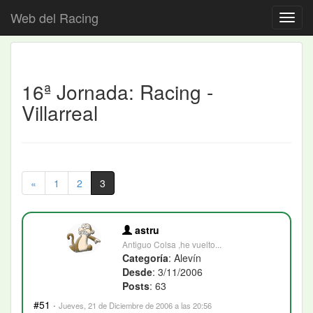
Web del Racing
16ª Jornada: Racing -
Villarreal
«
1
2
3
astru
Antiguo Colsa ,he vuelto...
Categoría
: Alevín
Desde
: 3/11/2006
Posts
: 63
#51
·
Jueves, 21 de Diciembre de 2006 a las 20:56