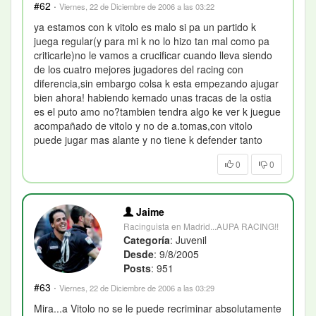
#62
·
Viernes, 22 de Diciembre de 2006 a las 03:22
ya estamos con k vitolo es malo si pa un partido k
juega regular(y para mi k no lo hizo tan mal como pa
criticarle)no le vamos a crucificar cuando lleva siendo
de los cuatro mejores jugadores del racing con
diferencia,sin embargo colsa k esta empezando ajugar
bien ahora! habiendo kemado unas tracas de la ostia
es el puto amo no?tambien tendra algo ke ver k juegue
acompañado de vitolo y no de a.tomas,con vitolo
puede jugar mas alante y no tiene k defender tanto
0
0
Jaime
Racinguista en Madrid...AUPA RACING!!
Categoría
: Juvenil
Desde
: 9/8/2005
Posts
: 951
#63
·
Viernes, 22 de Diciembre de 2006 a las 03:29
Mira...a Vitolo no se le puede recriminar absolutamente