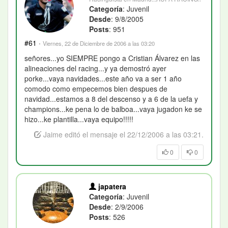
Categoría
: Juvenil
Desde
: 9/8/2005
Posts
: 951
#61
·
Viernes, 22 de Diciembre de 2006 a las 03:20
señores...yo SIEMPRE pongo a Cristian Álvarez en las
alineaciones del racing...y ya demostró ayer
porke...vaya navidades...este año va a ser 1 año
comodo como empecemos bien despues de
navidad...estamos a 8 del descenso y a 6 de la uefa y
champions...ke pena lo de balboa...vaya jugadon ke se
hizo...ke plantilla...vaya equipo!!!!!
Jaime editó el mensaje el 22/12/2006 a las 03:21.
0
0
japatera
Categoría
: Juvenil
Desde
: 2/9/2006
Posts
: 526