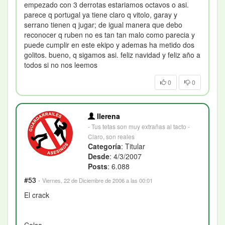
empezado con 3 derrotas estariamos octavos o asi.
parece q portugal ya tiene claro q vitolo, garay y
serrano tienen q jugar; de igual manera que debo
reconocer q ruben no es tan tan malo como parecia y
puede cumplir en este ekipo y ademas ha metido dos
golitos. bueno, q sigamos asi. feliz navidad y feliz año a
todos si no nos leemos
0
0
llerena
- Tus tetas son muy extrañas al tacto -
Claro, son reales
Categoría
: Titular
Desde
: 4/3/2007
Posts
: 6.088
#53
·
Viernes, 22 de Diciembre de 2006 a las 00:01
El crack
Colsa