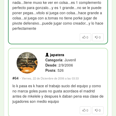
nada...tiene muxo ke ver en colsa...es 1 complemento
perfecto para gonzalo...y es 1 grande...no se le puede
poner pegas...vitolo si juega con colsa...hace grande a
colsa...si juega con a.tomas no tiene porke jugar de
pivote defensivo...puede jugar como creador...y lo hace
perfectamente
0
0
japatera
Categoría
: Juvenil
Desde
: 2/9/2006
Posts
: 526
#64
·
Viernes, 22 de Diciembre de 2006 a las 03:33
lo k pasa es k hace el trabajo sucio del equipo y como
no marca goles pues no gusta acordaos el madrid
antes de mkelele y despues k daban pena esa clase de
jugadores son medio equipo
0
0