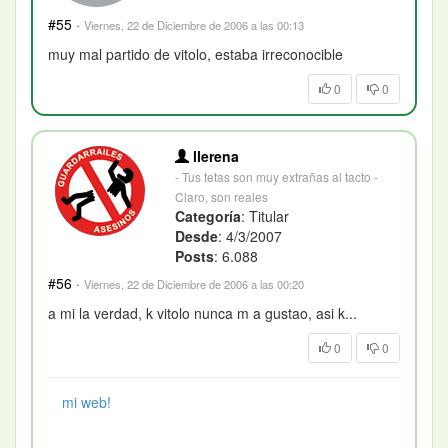
#55
·
Viernes, 22 de Diciembre de 2006 a las 00:13
muy mal partido de vitolo, estaba irreconocible
0
0
llerena
- Tus tetas son muy extrañas al tacto -
Claro, son reales
Categoría
: Titular
Desde
: 4/3/2007
Posts
: 6.088
#56
·
Viernes, 22 de Diciembre de 2006 a las 00:20
a mi la verdad, k vitolo nunca m a gustao, asi k...
0
0
mi web!