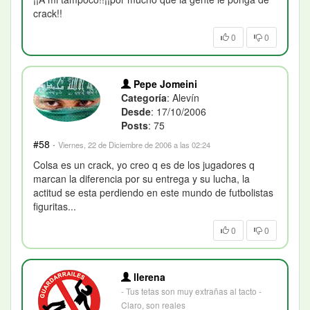
crack!!
0
0
Pepe Jomeini
Categoría
: Alevín
Desde
: 17/10/2006
Posts
: 75
#58
·
Viernes, 22 de Diciembre de 2006 a las 02:24
Colsa es un crack, yo creo q es de los jugadores q
marcan la diferencia por su entrega y su lucha, la
actitud se esta perdiendo en este mundo de futbolistas
figuritas...
0
0
llerena
- Tus tetas son muy extrañas al tacto -
Claro, son reales