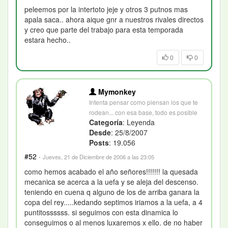
peleemos por la intertoto jeje y otros 3 putnos mas
apala saca.. ahora aique gnr a nuestros rivales directos
y creo que parte del trabajo para esta temporada
estara hecho..
0
0
Mymonkey
Intenta pensar como piensan los que te
rodean... con esa base, todo es posible
Categoría
: Leyenda
Desde
: 25/8/2007
Posts
: 19.056
#52
·
Jueves, 21 de Diciembre de 2006 a las 23:05
como hemos acabado el año señores!!!!!!! la quesada
mecanica se acerca a la uefa y se aleja del descenso.
teniendo en cuena q alguno de los de arriba ganara la
copa del rey.....kedando septimos iriamos a la uefa, a 4
puntitossssss. si seguimos con esta dinamica lo
conseguimos o al menos luxaremos x ello. de no haber