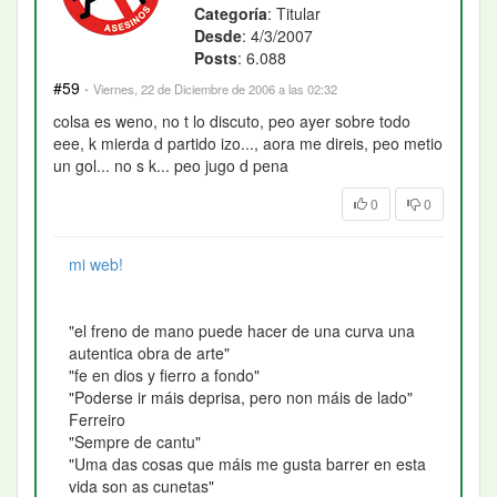
Categoría
: Titular
Desde
: 4/3/2007
Posts
: 6.088
#59
·
Viernes, 22 de Diciembre de 2006 a las 02:32
colsa es weno, no t lo discuto, peo ayer sobre todo
eee, k mierda d partido izo..., aora me direis, peo metio
un gol... no s k... peo jugo d pena
0
0
mi web!
"el freno de mano puede hacer de una curva una
autentica obra de arte"
"fe en dios y fierro a fondo"
"Poderse ir máis deprisa, pero non máis de lado"
Ferreiro
"Sempre de cantu"
"Uma das cosas que máis me gusta barrer en esta
vida son as cunetas"