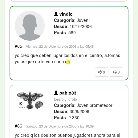
vindio
Categoría
: Juvenil
Desde
: 10/10/2006
Posts
: 589
#65
·
Viernes, 22 de Diciembre de 2006 a las 05:48
yo creo que deben jugar los dos en el centro, a.tomas
yo es que no le veo nada
0
0
pablo83
forero y forofo
Categoría
: Joven prometedor
Desde
: 30/8/2006
Posts
: 2.330
#66
·
Sábado, 23 de Diciembre de 2006 a las 10:39
yo creo q los dos son buenos jugadores ahora para el