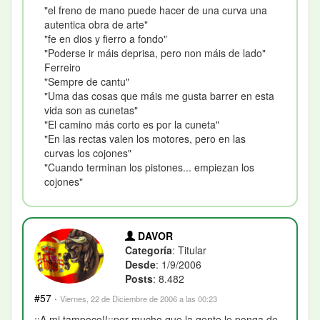
"el freno de mano puede hacer de una curva una
autentica obra de arte"
"fe en dios y fierro a fondo"
"Poderse ir máis deprisa, pero non máis de lado"
Ferreiro
"Sempre de cantu"
"Uma das cosas que máis me gusta barrer en esta
vida son as cunetas"
"El camino más corto es por la cuneta"
"En las rectas valen los motores, pero en las
curvas los cojones"
"Cuando terminan los pistones... empiezan los
cojones"
DAVOR
Categoría
: Titular
Desde
: 1/9/2006
Posts
: 8.482
#57
·
Viernes, 22 de Diciembre de 2006 a las 00:23
¡¡A mi tampoco!!¡¡por mucho que la gente le ponga de