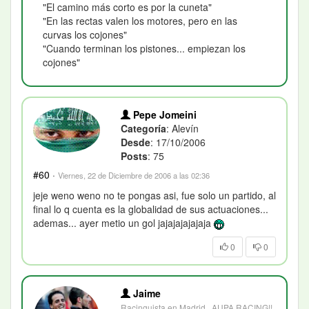
"El camino más corto es por la cuneta"
"En las rectas valen los motores, pero en las
curvas los cojones"
"Cuando terminan los pistones... empiezan los
cojones"
Pepe Jomeini
Categoría
: Alevín
Desde
: 17/10/2006
Posts
: 75
#60
·
Viernes, 22 de Diciembre de 2006 a las 02:36
jeje weno weno no te pongas asi, fue solo un partido, al
final lo q cuenta es la globalidad de sus actuaciones...
ademas... ayer metio un gol jajajajajajaja
0
0
Jaime
Racinguista en Madrid...AUPA RACING!!