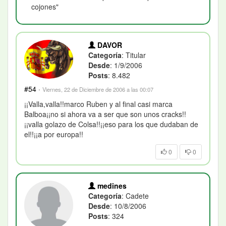
cojones"
DAVOR
Categoría
: Titular
Desde
: 1/9/2006
Posts
: 8.482
#54
·
Viernes, 22 de Diciembre de 2006 a las 00:07
¡¡Valla,valla!!marco Ruben y al final casi marca
Balboa¡¡no si ahora va a ser que son unos cracks!!
¡¡valla golazo de Colsa!!¡¡eso para los que dudaban de
el!!¡¡a por europa!!
0
0
medines
Categoría
: Cadete
Desde
: 10/8/2006
Posts
: 324