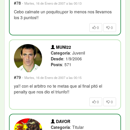
#78
·
Martes, 16 de Enero de 2007 a las 00:13
Cebo calmate un poquito¡¡por lo menos nos llevamos
los 3 puntos!!
0
0
MUNI22
Categoría
: Juvenil
Desde
: 1/9/2006
Posts
: 571
#79
·
Martes, 16 de Enero de 2007 a las 00:15
ya!! con el arbitro no te metas que al final pitó el
penalty que nos dio el triunfo!!
0
0
DAVOR
Categoría
: Titular