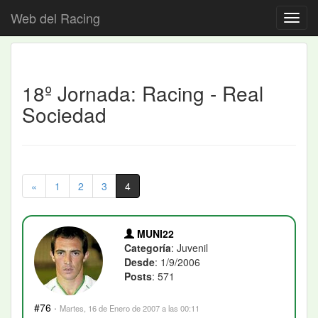
Web del Racing
18º Jornada: Racing - Real
Sociedad
«
1
2
3
4
MUNI22
Categoría
: Juvenil
Desde
: 1/9/2006
Posts
: 571
#76
·
Martes, 16 de Enero de 2007 a las 00:11