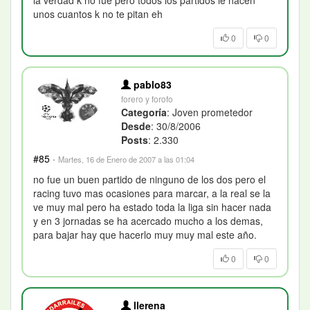
la verdad k no fue pero todos los partidos le hacen
unos cuantos k no te pitan eh
0
0
pablo83
forero y forofo
Categoría
: Joven prometedor
Desde
: 30/8/2006
Posts
: 2.330
#85
·
Martes, 16 de Enero de 2007 a las 01:04
no fue un buen partido de ninguno de los dos pero el
racing tuvo mas ocasiones para marcar, a la real se la
ve muy mal pero ha estado toda la liga sin hacer nada
y en 3 jornadas se ha acercado mucho a los demas,
para bajar hay que hacerlo muy muy mal este año.
0
0
llerena