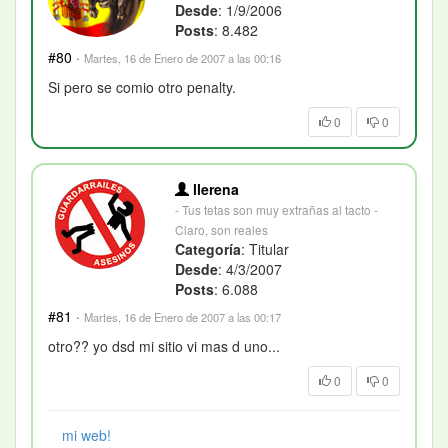
Desde
: 1/9/2006
Posts
: 8.482
#80
·
Martes, 16 de Enero de 2007 a las 00:16
Si pero se comio otro penalty.
0
0
llerena
- Tus tetas son muy extrañas al tacto -
Claro, son reales
Categoría
: Titular
Desde
: 4/3/2007
Posts
: 6.088
#81
·
Martes, 16 de Enero de 2007 a las 00:17
otro?? yo dsd mi sitio vi mas d uno...
0
0
mi web!