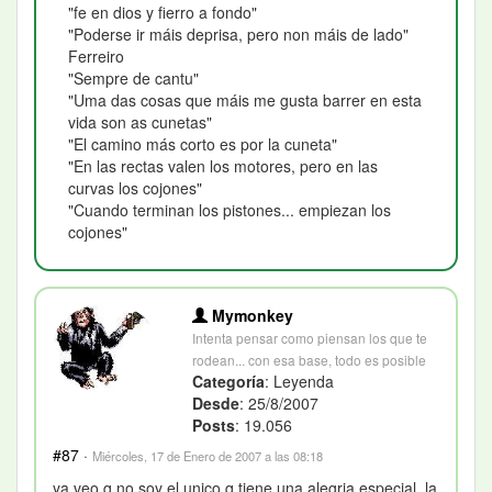
"fe en dios y fierro a fondo"
"Poderse ir máis deprisa, pero non máis de lado"
Ferreiro
"Sempre de cantu"
"Uma das cosas que máis me gusta barrer en esta
vida son as cunetas"
"El camino más corto es por la cuneta"
"En las rectas valen los motores, pero en las
curvas los cojones"
"Cuando terminan los pistones... empiezan los
cojones"
Mymonkey
Intenta pensar como piensan los que te
rodean... con esa base, todo es posible
Categoría
: Leyenda
Desde
: 25/8/2007
Posts
: 19.056
#87
·
Miércoles, 17 de Enero de 2007 a las 08:18
ya veo q no soy el unico q tiene una alegria especial. la