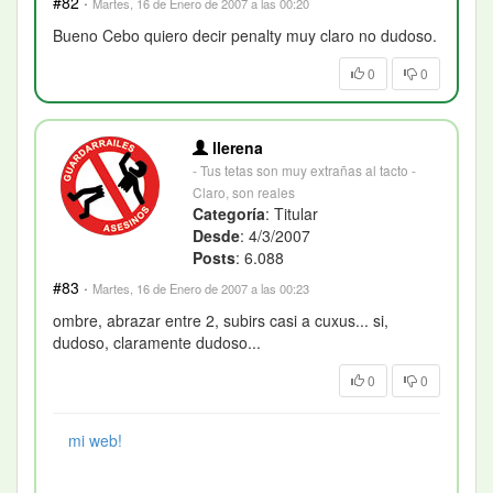
#82
·
Martes, 16 de Enero de 2007 a las 00:20
Bueno Cebo quiero decir penalty muy claro no dudoso.
0
0
llerena
- Tus tetas son muy extrañas al tacto -
Claro, son reales
Categoría
: Titular
Desde
: 4/3/2007
Posts
: 6.088
#83
·
Martes, 16 de Enero de 2007 a las 00:23
ombre, abrazar entre 2, subirs casi a cuxus... si,
dudoso, claramente dudoso...
0
0
mi web!