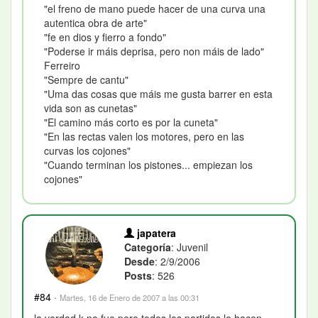
"el freno de mano puede hacer de una curva una
autentica obra de arte"
"fe en dios y fierro a fondo"
"Poderse ir máis deprisa, pero non máis de lado"
Ferreiro
"Sempre de cantu"
"Uma das cosas que máis me gusta barrer en esta
vida son as cunetas"
"El camino más corto es por la cuneta"
"En las rectas valen los motores, pero en las
curvas los cojones"
"Cuando terminan los pistones... empiezan los
cojones"
japatera
Categoría
: Juvenil
Desde
: 2/9/2006
Posts
: 526
#84
·
Martes, 16 de Enero de 2007 a las 00:31