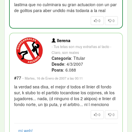
lastima que no culminara su gran actuacion con un par
de golitos para aber undido más todavia a la real
0
0
llerena
- Tus tetas son muy extrañas al tacto -
Claro, son reales
Categoría
: Titular
Desde
: 4/3/2007
Posts
: 6.088
#77
·
Martes, 16 de Enero de 2007 a las 00:11
la verdad sea dixa, el mejor d todos el linier dl fondo
sur, k stubo to el partido tocandose los cojones, xk los
jugadores... nada, (d ninguno d los 2 akipos) e linier dl
fondo norte, un ijo puta, y el arbitro... ni l menciono
0
0
mi web!