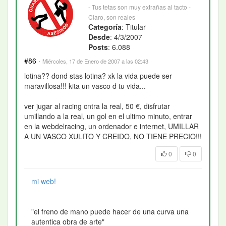
- Tus tetas son muy extrañas al tacto -
Claro, son reales
Categoría
: Titular
Desde
: 4/3/2007
Posts
: 6.088
#86
·
Miércoles, 17 de Enero de 2007 a las 02:43
lotina?? dond stas lotina? xk la vida puede ser
maravillosa!!! kita un vasco d tu vida...
ver jugar al racing cntra la real, 50 €, disfrutar
umillando a la real, un gol en el ultimo minuto, entrar
en la webdelracing, un ordenador e internet, UMILLAR
A UN VASCO XULITO Y CREIDO, NO TIENE PRECIO!!!
0
0
mi web!
"el freno de mano puede hacer de una curva una
autentica obra de arte"