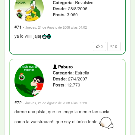
Categoría
: Revulsivo
Desde
: 28/8/2006
Posts
: 3.060
#71
·
Jueves, 21 de Agosto de 2008 a las 04:02
ya lo viiiiii jajaj
0
0
Paburo
Categoría
: Estrella
Desde
: 27/4/2007
Posts
: 12.770
#72
·
Jueves, 21 de Agosto de 2008 a las 09:20
darme una pista, que no tengo la mente tan sucia
como la vuestraaaa!! que soy el único tonto