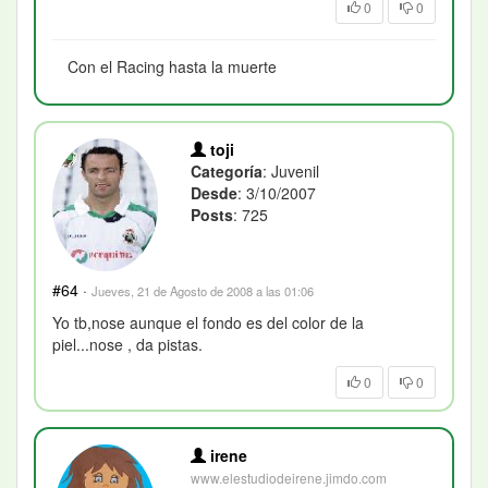
0
0
Con el Racing hasta la muerte
toji
Categoría
: Juvenil
Desde
: 3/10/2007
Posts
: 725
#64
·
Jueves, 21 de Agosto de 2008 a las 01:06
Yo tb,nose aunque el fondo es del color de la
piel...nose , da pistas.
0
0
irene
www.elestudiodeirene.jimdo.com