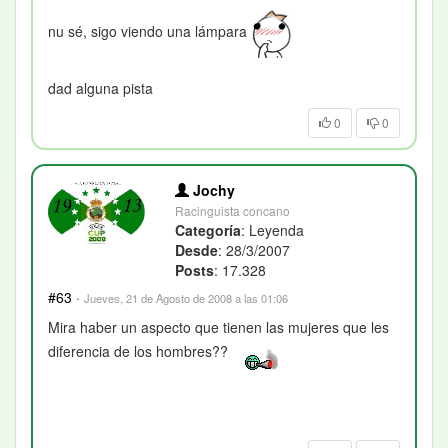
nu sé, sigo viendo una lámpara
dad alguna pista
0
0
Jochy
Racinguista concano
Categoría
: Leyenda
Desde
: 28/3/2007
Posts
: 17.328
#63
·
Jueves, 21 de Agosto de 2008 a las 01:06
Mira haber un aspecto que tienen las mujeres que les
diferencia de los hombres??