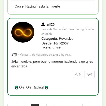
Con el Racing hasta la muerte
ralf20
Lejos de Santander, pero Racinguista de
corazón
Categoría
: Revulsivo
Desde
: 16/1/2007
Posts
: 2.752
#75
·
Viernes, 7 de Noviembre de 2008 a las 06:47
JAja increible, pero bueno mueren haciendo algo q les
encantaba
0
0
Olé, Olé Racing!