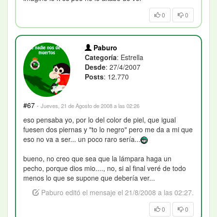
0
0
Paburo
Categoría
: Estrella
Desde
: 27/4/2007
Posts
: 12.770
#67
·
Jueves, 21 de Agosto de 2008 a las 02:26
eso pensaba yo, por lo del color de piel, que igual
fuesen dos piernas y "to lo negro" pero me da a mi que
eso no va a ser... un poco raro sería...
bueno, no creo que sea que la lámpara haga un
pecho, porque dios mio...., no, si al final veré de todo
menos lo que se supone que debería ver...
Paburo editó el mensaje el 21/8/2008 a las 02:27.
0
0