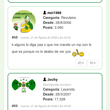
moi1988
Categoría
: Revulsivo
Desde
: 28/8/2006
Posts
: 3.060
#68
·
Jueves, 21 de Agosto de 2008 a las 03:02
k alguno lo diga yaa o que me mande un mp con lo
que es porque no lo akabo de ver yoo
0
0
Jochy
Racinguista concano
Categoría
: Leyenda
Desde
: 28/3/2007
Posts
: 17.328
#69
·
Jueves, 21 de Agosto de 2008 a las 03:39