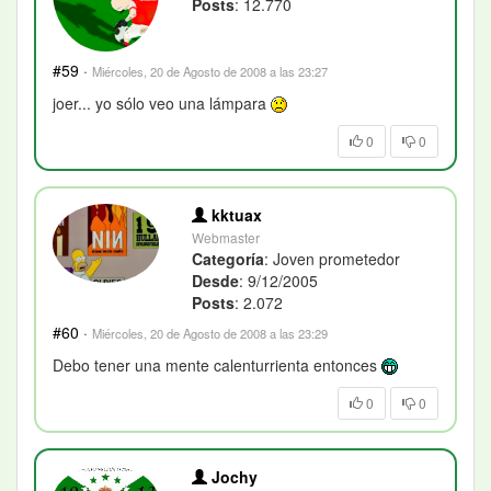
Posts
: 12.770
#59
·
Miércoles, 20 de Agosto de 2008 a las 23:27
joer... yo sólo veo una lámpara
0
0
kktuax
Webmaster
Categoría
: Joven prometedor
Desde
: 9/12/2005
Posts
: 2.072
#60
·
Miércoles, 20 de Agosto de 2008 a las 23:29
Debo tener una mente calenturrienta entonces
0
0
Jochy