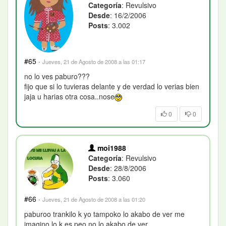
Categoría
: Revulsivo
Desde
: 16/2/2006
Posts
: 3.002
#65
·
Jueves, 21 de Agosto de 2008 a las 01:17
no lo ves paburo???
fijo que si lo tuvieras delante y de verdad lo verias bien
jaja u harias otra cosa..nose
0
0
moi1988
Categoría
: Revulsivo
Desde
: 28/8/2006
Posts
: 3.060
#66
·
Jueves, 21 de Agosto de 2008 a las 01:20
paburoo trankilo k yo tampoko lo akabo de ver me
imagino lo k es peo no lo akabo de ver