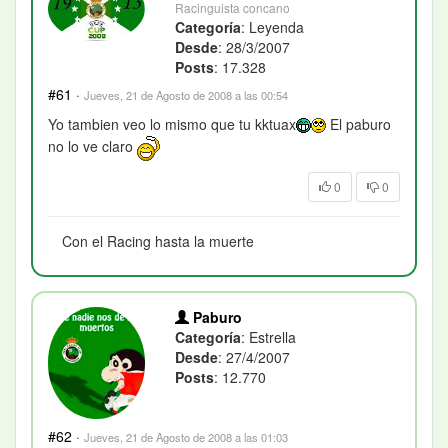
Racinguista concano
Categoría
: Leyenda
Desde
: 28/3/2007
Posts
: 17.328
#61
·
Jueves, 21 de Agosto de 2008 a las 00:54
Yo tambien veo lo mismo que tu kktuax
El paburo
no lo ve claro
0
0
Con el Racing hasta la muerte
Paburo
Categoría
: Estrella
Desde
: 27/4/2007
Posts
: 12.770
#62
·
Jueves, 21 de Agosto de 2008 a las 01:03