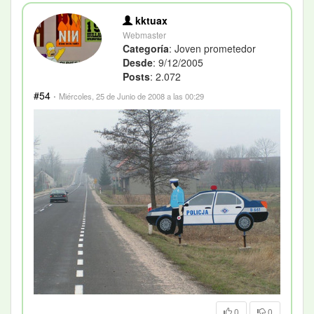
kktuax
Webmaster
Categoría
: Joven prometedor
Desde
: 9/12/2005
Posts
: 2.072
#54
·
Miércoles, 25 de Junio de 2008 a las 00:29
0
0