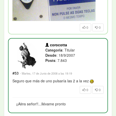
0
0
corocotta
Categoría
: Titular
Desde
: 18/9/2007
Posts
: 7.843
#53
·
Martes, 17 de Junio de 2008 a las 19:19
Seguro que más de uno pulsaría las 2 a la vez
0
0
¡¡Aiins señor!!...llévame pronto