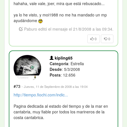
hahaha, vale vale, joer, mira que está rebuscado...
ya lo he visto, y moi1988 no me ha mandado un mp
ayudándome
Paburo editó el mensaje el 21/8/2008 a las 09:34.
0
0
kipling65
Categoría
: Estrella
Desde
: 5/3/2008
Posts
: 12.656
#73
·
Jueves, 11 de Septiembre de 2008 a las 19:04
http://tiempo.fiochi.com/indic...
Pagina dedicada al estado del tiempo y de la mar en
cantabria, muy fiable por todos los marineros de la
costa cantabrica.