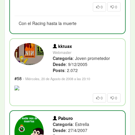
0
0
Con el Racing hasta la muerte
kktuax
Webmaster
Categoría
: Joven prometedor
Desde
: 9/12/2005
Posts
: 2.072
#58
·
Miércoles, 20 de Agosto de 2008 a las 23:10
0
0
Paburo
Categoría
: Estrella
Desde
: 27/4/2007