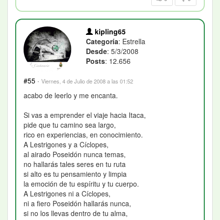
kipling65
Categoría
: Estrella
Desde
: 5/3/2008
Posts
: 12.656
#55
·
Viernes, 4 de Julio de 2008 a las 01:52
acabo de leerlo y me encanta.
Si vas a emprender el viaje hacia Itaca,
pide que tu camino sea largo,
rico en experiencias, en conocimiento.
A Lestrigones y a Cíclopes,
al airado Poseidón nunca temas,
no hallarás tales seres en tu ruta
si alto es tu pensamiento y limpia
la emoción de tu espíritu y tu cuerpo.
A Lestrigones ni a Cíclopes,
ni a fiero Poseidón hallarás nunca,
si no los llevas dentro de tu alma,