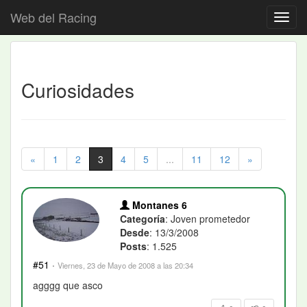
Web del Racing
Curiosidades
«
1
2
3
4
5
...
11
12
»
Montanes 6
Categoría
: Joven prometedor
Desde
: 13/3/2008
Posts
: 1.525
#51
·
Viernes, 23 de Mayo de 2008 a las 20:34
agggg que asco