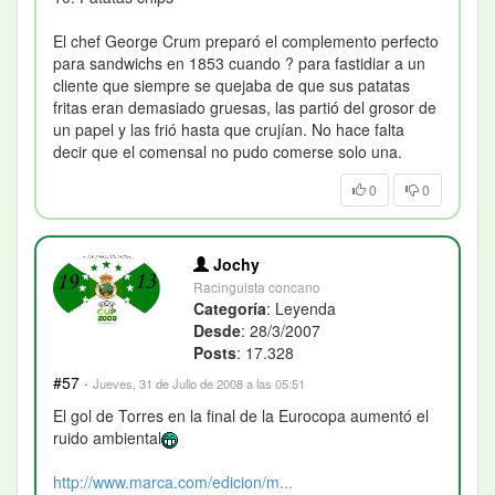
El chef George Crum preparó el complemento perfecto
para sandwichs en 1853 cuando ? para fastidiar a un
cliente que siempre se quejaba de que sus patatas
fritas eran demasiado gruesas, las partió del grosor de
un papel y las frió hasta que crujían. No hace falta
decir que el comensal no pudo comerse solo una.
0
0
Jochy
Racinguista concano
Categoría
: Leyenda
Desde
: 28/3/2007
Posts
: 17.328
#57
·
Jueves, 31 de Julio de 2008 a las 05:51
El gol de Torres en la final de la Eurocopa aumentó el
ruido ambiental
http://www.marca.com/edicion/m...