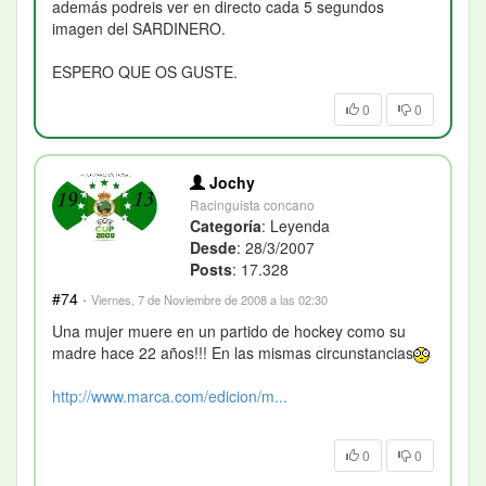
además podreis ver en directo cada 5 segundos
imagen del SARDINERO.
ESPERO QUE OS GUSTE.
0
0
Jochy
Racinguista concano
Categoría
: Leyenda
Desde
: 28/3/2007
Posts
: 17.328
#74
·
Viernes, 7 de Noviembre de 2008 a las 02:30
Una mujer muere en un partido de hockey como su
madre hace 22 años!!! En las mismas circunstancias
http://www.marca.com/edicion/m...
0
0