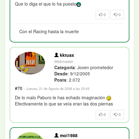
Que lo diga el que lo ha puesto
0
0
Con el Racing hasta la muerte
kktuax
Webmaster
Categoría
: Joven prometedor
Desde
: 9/12/2005
Posts
: 2.072
#70
·
Jueves, 21 de Agosto de 2008 a las 03:43
De lo malo Paburo le has echado imaginación
Efectivamente lo que se veía eran las dos piernas
0
0
moi1988