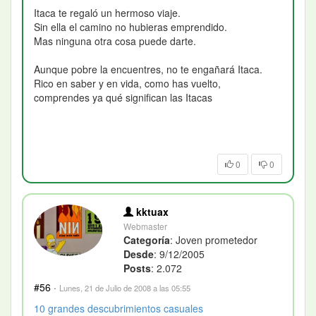
Itaca te regaló un hermoso viaje.
Sin ella el camino no hubieras emprendido.
Mas ninguna otra cosa puede darte.
Aunque pobre la encuentres, no te engañará Itaca.
Rico en saber y en vida, como has vuelto,
comprendes ya qué significan las Itacas
0
0
kktuax
Webmaster
Categoría
: Joven prometedor
Desde
: 9/12/2005
Posts
: 2.072
#56
·
Lunes, 21 de Julio de 2008 a las 05:55
10 grandes descubrimientos casuales