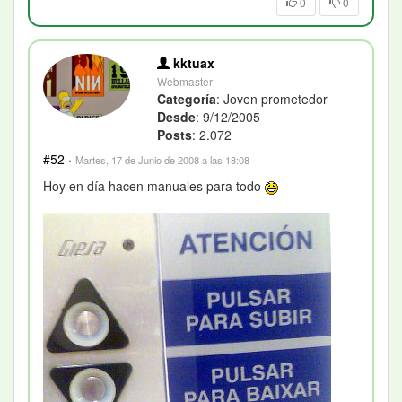
0
0
kktuax
Webmaster
Categoría
: Joven prometedor
Desde
: 9/12/2005
Posts
: 2.072
#52
·
Martes, 17 de Junio de 2008 a las 18:08
Hoy en día hacen manuales para todo