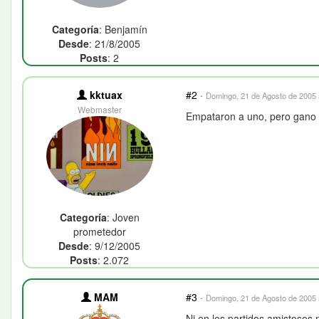
Categoría
: Benjamín
Desde
: 21/8/2005
Posts
: 2
kktuax
#2
·
Domingo, 21 de Agosto de 2005 
Webmaster
Empataron a uno, pero gano e
Categoría
: Joven
prometedor
Desde
: 9/12/2005
Posts
: 2.072
MAM
#3
·
Domingo, 21 de Agosto de 2005 
Ni en los partidos amistosos