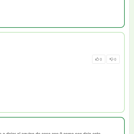
0
0
e a dejar al equipo de casa con 9 como nos dejo este