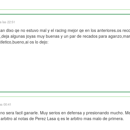
a las 22:51
 an dixo qe no estuvo mal y el racing mejor qe en los anteriores.os recom
ja algunas joyas muy buenas y un par de recados para aganzo,marque
tletico,bueno,ai os lo dejo:
as 00:41
 no sera facil ganarle. Muy serios en defensa y presionando mucho. Me 
arbitro al notas de Perez Lasa q es le arbitro mas malo de primera.