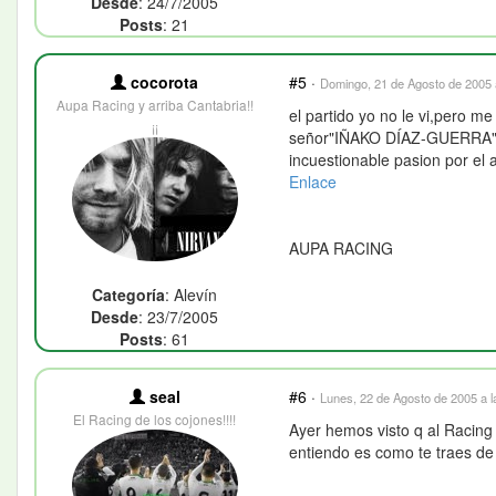
Desde
: 24/7/2005
Posts
: 21
cocorota
#5
·
Domingo, 21 de Agosto de 2005 
Aupa Racing y arriba Cantabria!!
el partido yo no le vi,pero me
¡¡
señor"IÑAKO DÍAZ-GUERRA",de
incuestionable pasion por el a
Enlace
AUPA RACING
Categoría
: Alevín
Desde
: 23/7/2005
Posts
: 61
seal
#6
·
Lunes, 22 de Agosto de 2005 a l
El Racing de los cojones!!!!
Ayer hemos visto q al Racing
entiendo es como te traes de 