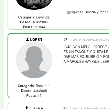
¡¡¡Dignidad, justicia y regen
Categoría
: Leyenda
Desde
: 16/8/2004
Posts
: 22.344
LOREN
#7
·
Lunes, 22 de Agosto de 2005 a l
¡OJO CON MELO!. PARECE
ES UN TANQUE Y QUIZA L
DAR MAS EQUILIBRIO Y FO
A MARQUÉS HAY QUE LEER
Categoría
: Benjamín
Desde
: 4/8/2005
Posts
: 15
pilaruca
#8
·
Lunes, 22 de Agosto de 2005 a l