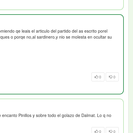
iendo qe leais el articulo del partido del as escrito porel
s o porqe no,al sardinero,y nio se molesta en ocultar su
0
0
encanto Pinillos y sobre todo el golazo de Dalmat. Lo q no
0
0