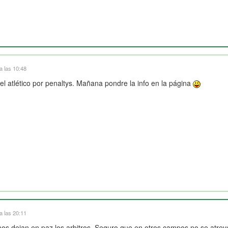
a las 10:48
l atlético por penaltys. Mañana pondre la info en la página
a las 20:11
 nos dejan en paz los arbitros. Seguro que en otros campos no se atrev