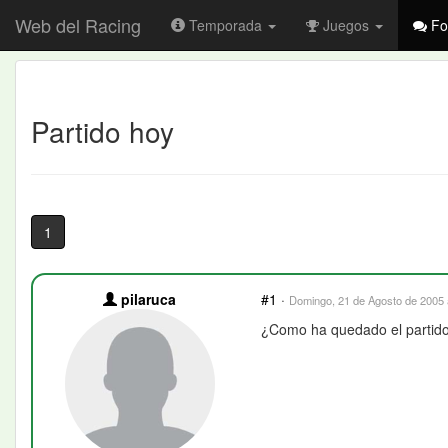
Web del Racing
Temporada
Juegos
Fo
Partido hoy
1
pilaruca
#1
·
Domingo, 21 de Agosto de 2005 
¿Como ha quedado el partido