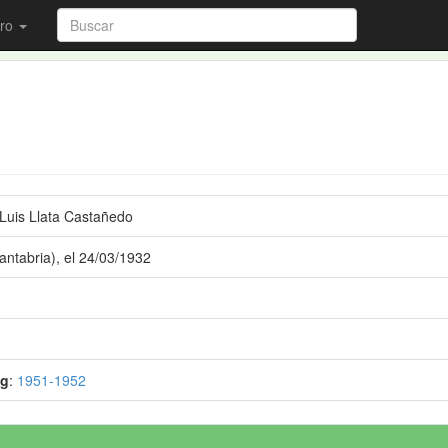
ro
 Luis Llata Castañedo
antabria), el 24/03/1932
ng
:
1951-1952