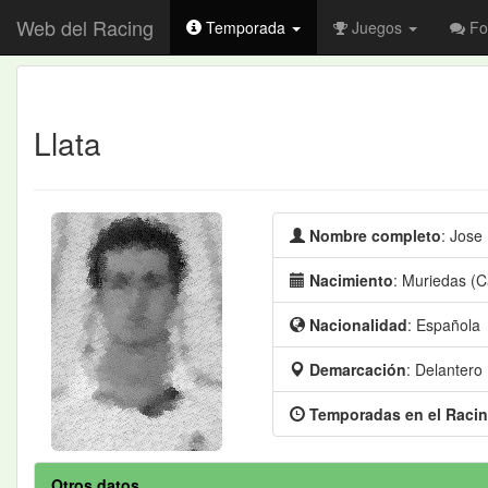
Web del Racing
Temporada
Juegos
Fo
Llata
Nombre completo
: Jose
Nacimiento
: Muriedas (C
Nacionalidad
: Española
Demarcación
: Delantero
Temporadas en el Raci
Otros datos