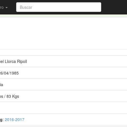
ro
el Llorca Ripoll
 26/04/1985
ia
os / 83 Kgs
ng
:
2016-2017