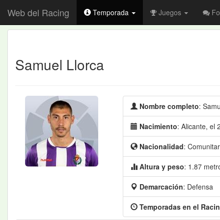
Web del Racing
Temporada
Juegos
Fo
Samuel Llorca
Nombre completo
: Samu
Nacimiento
: Alicante, el
Nacionalidad
: Comunitar
Altura y peso
: 1.87 metr
Demarcación
: Defensa
Temporadas en el Raci