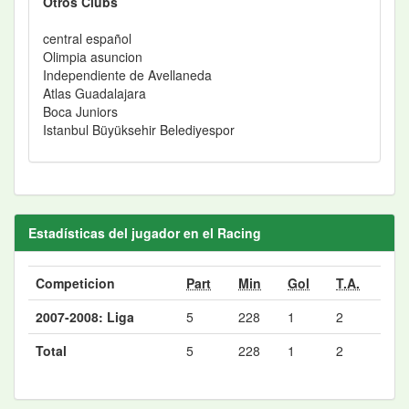
Otros Clubs
central español
Olimpia asuncion
Independiente de Avellaneda
Atlas Guadalajara
Boca Juniors
Istanbul Büyüksehir Belediyespor
Estadísticas del jugador en el Racing
Competicion
Part
Min
Gol
T.A.
2007-2008: Liga
5
228
1
2
Total
5
228
1
2