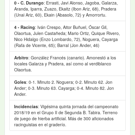
0 - C. Durango
: Errasti, Javi Alonso, Jagoba, Galarza,
Aranda, Iparra, Zuazo, Ekaitz (Ibon Ariz, 68), Pradera
(Unai Ariz, 60), Ekain (Abasolo, 72) y Amorrortu.
4 - Racing
: Iván Crespo, Aitor Buñuel, Óscar Gil,
Olaortua, Julen Castañeda; Mario Ortiz, Quique Rivero,
Nico Hidalgo (Enzo Lombardo, 72), Noguera, Cayarga
(Rafa de Vicente, 65); Barral (Jon Ander, 46)
Arbitro
: González Francés (canario). Amonestó a los
locales Galarza y Pradera, así como al verdiblanco
Olaortua.
Goles
: 0-1. Minuto 2. Noguera; 0-2. Minuto 62. Jon
Ander; 0-3. Minuto 63. Cayarga; 0-4. Minuto 82. Jon
Ander.
Incidencias
: Vigésima quinta jornada del campeonato
2018/19 en el Grupo II de Segunda B. Tabira. Terreno
de juego de hierba artificial. Más de 300 aficionados
racinguistas en el graderío.