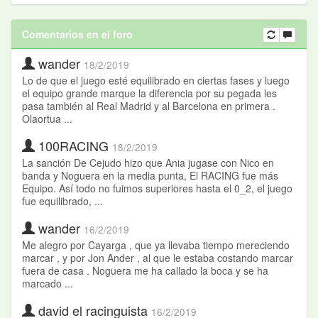
Comentarios en el foro
wander
18/2/2019
Lo de que el juego esté equilibrado en ciertas fases y luego
el equipo grande marque la diferencia por su pegada les
pasa también al Real Madrid y al Barcelona en primera .
Olaortua ...
100RACING
18/2/2019
La sanción De Cejudo hizo que Ania jugase con Nico en
banda y Noguera en la media punta, El RACING fue más
Equipo. Así todo no fuimos superiores hasta el 0_2, el juego
fue equilibrado, ...
wander
16/2/2019
Me alegro por Cayarga , que ya llevaba tiempo mereciendo
marcar , y por Jon Ander , al que le estaba costando marcar
fuera de casa . Noguera me ha callado la boca y se ha
marcado ...
david el racinguista
16/2/2019