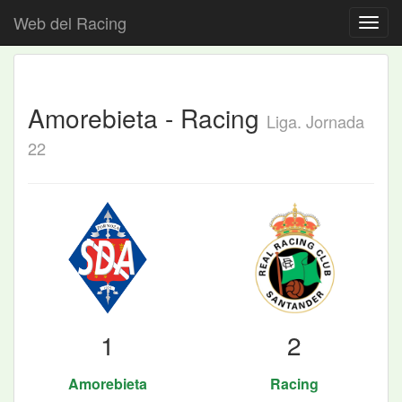
Web del Racing
Amorebieta - Racing
Liga. Jornada
22
1
2
Amorebieta
Racing